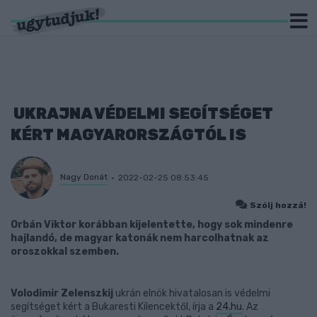
UKRAJNA VÉDELMI SEGÍTSÉGET
KÉRT MAGYARORSZÁGTÓL IS
Nagy Donát
2022-02-25 08:53:45
Szólj hozzá!
Orbán Viktor korábban kijelentette, hogy sok mindenre
hajlandó, de magyar katonák nem harcolhatnak az
oroszokkal szemben.
Volodimir Zelenszkij
ukrán elnök hivatalosan is védelmi
segítséget kért a Bukaresti Kilencektől, írja a
24.hu
. Az