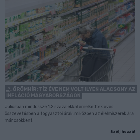
ÖRÖMHÍR: TÍZ ÉVE NEM VOLT ILYEN ALACSONY AZ
INFLÁCIÓ MAGYARORSZÁGON
Júliusban mindössze 1,2 százalékkal emelkedtek éves
összevetésben a fogyasztói árak, miközben az élelmiszerek ára
már csökkent.
Szólj hozzá!