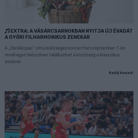
EXTRA: A VÁSÁRCSARNOKBAN NYITJA ÚJ ÉVADÁT
A GYŐRI FILHARMONIKUS ZENEKAR
A „Zenélő piac” című különleges koncerttel szeptember 7-én
rendhagyó helyszínen találkozhat a közönség a klasszikus
zenével.
Szólj hozzá!