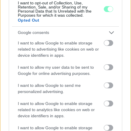
I want to opt-out of Collection, Use,
Retention, Sale, and/or Sharing of my
Personal Data that Is Unrelated with the
Purposes for which it was collected.
Opted Out
IGAZI RITKASÁG: KILENC NAPPAL KORÁBBAN
NYITJÁK MEG A FELÚJÍTÁS ALATT ÁLLÓ HECSEI ÚTI
Google consents
FELÜLJÁRÓT
I want to allow Google to enable storage
related to advertising like cookies on web or
Hétfőn hajnali négy órától ismét minden közlekedő használhatja
device identifiers in apps.
az átkelőt, az autóbuszok is visszatérnek eredeti útvonalukra.
Szólj hozzá!
I want to allow my user data to be sent to
Google for online advertising purposes.
I want to allow Google to send me
personalized advertising.
I want to allow Google to enable storage
related to analytics like cookies on web or
device identifiers in apps.
I want to allow Google to enable storage