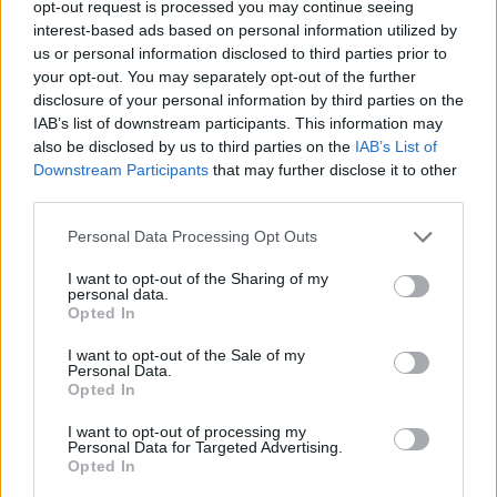
opt-out request is processed you may continue seeing
NAPFOGYATKOZÁS: KÜLÖNLEGES CSILLAGÁSZATI
interest-based ads based on personal information utilized by
PROGRAMOK JÖNNEK GYŐRBEN ÉS NYÚLON
us or personal information disclosed to third parties prior to
your opt-out. You may separately opt-out of the further
Három estén is az égbolt kerül a középpontba: távcsöves
disclosure of your personal information by third parties on the
megfigyelések, zenés installációk és lézeres csillagtúrák mellett
IAB’s list of downstream participants. This information may
augusztus 12-én egy látványos részleges napfogyatkozást is
also be disclosed by us to third parties on the
IAB’s List of
megfigyelhetnek az érdeklődők.
Downstream Participants
that may further disclose it to other
third parties.
Szólj hozzá!
Please note that this website/app uses one or more Google
Personal Data Processing Opt Outs
services and may gather and store information including but
not limited to your visit or usage behaviour. You may click to
I want to opt-out of the Sharing of my
personal data.
grant or deny consent to Google and its third-party tags to
Opted In
use your data for below specified purposes in below Google
consent section.
I want to opt-out of the Sale of my
Personal Data.
Opted In
I want to opt-out of processing my
Personal Data for Targeted Advertising.
Opted In