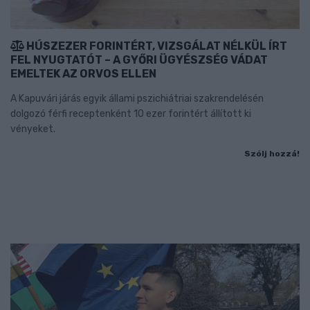
HÚSZEZER FORINTÉRT, VIZSGÁLAT NÉLKÜL ÍRT
FEL NYUGTATÓT – A GYŐRI ÜGYÉSZSÉG VÁDAT
EMELTEK AZ ORVOS ELLEN
A Kapuvári járás egyik állami pszichiátriai szakrendelésén
dolgozó férfi receptenként 10 ezer forintért állított ki
vényeket.
Szólj hozzá!