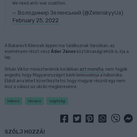
We need anti-war coalition.
— Володимир Зеленський (@ZelenskyyUa)
February 25, 2022
A Bukaresti Kilencek éppen ma találkoznak Varsóban, az
eseményen részt vesz
Áder János
köztársasági elnök is, írja a
lap.
Orbán Viktor miniszterelnök korábban
azt mondta
, nem fogják
engedni, hogy Magyarországot bárki belesodorja a háborúba.
Ebből arra lehet következtetni, hogy magyar részről egy nem
lesz a válasz az ukrán megkeresésre.
háború
Ukrajna
segítség
SZÓLJ HOZZÁ!