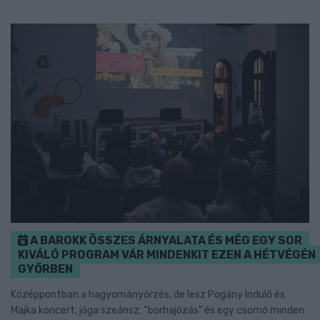
A BAROKK ÖSSZES ÁRNYALATA ÉS MÉG EGY SOR
KIVÁLÓ PROGRAM VÁR MINDENKIT EZEN A HÉTVÉGÉN
GYŐRBEN
Középpontban a hagyományőrzés, de lesz Pogány Induló és
Majka koncert, jóga szeánsz, “borhajózás” és egy csomó minden