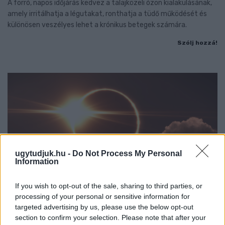
A forró, napos időjárás kedvez a talajközeli ózon kialakulásának,
amely irritálhatja a légutakat, ronthatja a tüdő működését és
különösen veszélyes lehet a krónikus betegek számára.
Szólj hozzá!
ugytudjuk.hu -
Do Not Process My Personal
Information
If you wish to opt-out of the sale, sharing to third parties, or
processing of your personal or sensitive information for
targeted advertising by us, please use the below opt-out
section to confirm your selection. Please note that after your
CSILLAGOK, HULLÓCSILLAGOK ÉS