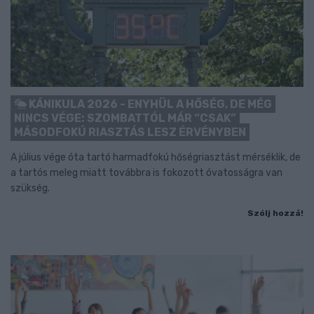
KÁNIKULA 2026 - ENYHÜL A HŐSÉG, DE MÉG
NINCS VÉGE: SZOMBATTÓL MÁR “CSAK”
MÁSODFOKÚ RIASZTÁS LESZ ÉRVÉNYBEN
A július vége óta tartó harmadfokú hőségriasztást mérséklik, de
a tartós meleg miatt továbbra is fokozott óvatosságra van
szükség.
Szólj hozzá!