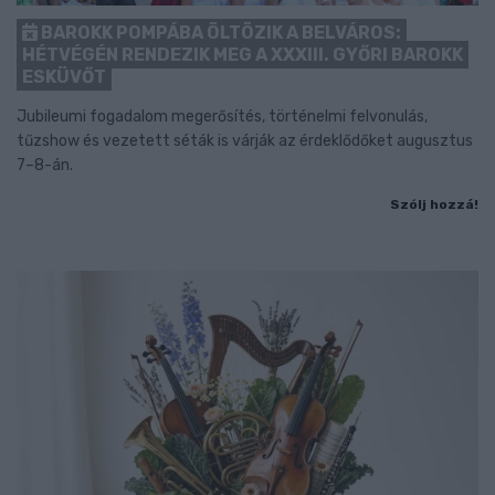
BAROKK POMPÁBA ÖLTÖZIK A BELVÁROS:
HÉTVÉGÉN RENDEZIK MEG A XXXIII. GYŐRI BAROKK
ESKÜVŐT
Jubileumi fogadalom megerősítés, történelmi felvonulás,
tűzshow és vezetett séták is várják az érdeklődőket augusztus
7–8-án.
Szólj hozzá!