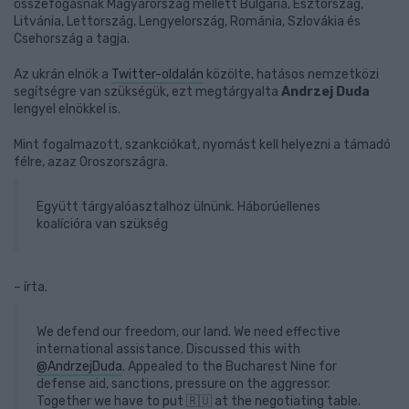
összefogásnak Magyarország mellett Bulgária, Észtország,
Litvánia, Lettország, Lengyelország, Románia, Szlovákia és
Csehország a tagja.
Az ukrán elnök a
Twitter-oldalán
közölte, hatásos nemzetközi
segítségre van szükségük, ezt megtárgyalta
Andrzej Duda
lengyel elnökkel is.
Mint fogalmazott, szankciókat, nyomást kell helyezni a támadó
félre, azaz Oroszországra.
Együtt tárgyalóasztalhoz ülnünk. Háborúellenes
koalícióra van szükség
– írta.
We defend our freedom, our land. We need effective
international assistance. Discussed this with
@AndrzejDuda
. Appealed to the Bucharest Nine for
defense aid, sanctions, pressure on the aggressor.
Together we have to put 🇷🇺 at the negotiating table.