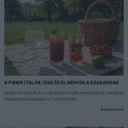
PIKNIK ITALOK: ÍZEK ÉS ÉLMÉNYEK A SZABADBAN
Ahogy tavaszodik és a nap egyre tovább marad velünk, sokaknak
támad kedve kirándulni a természetbe.
Szólj hozzá!