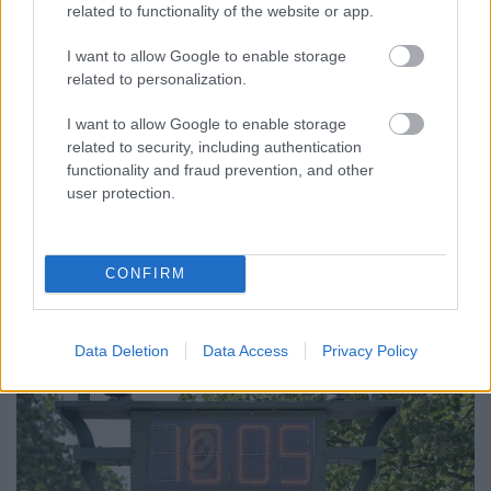
related to functionality of the website or app.
I want to allow Google to enable storage
related to personalization.
I want to allow Google to enable storage
related to security, including authentication
KICSERÉLTÉK A GYŐRI KÓRHÁZBAN
functionality and fraud prevention, and other
MEGHIBÁSODOTT TRANSZFORMÁTORT
user protection.
Megkezdték az elhalasztott egészségügyi ellátásokat.
Szólj hozzá!
CONFIRM
Data Deletion
Data Access
Privacy Policy