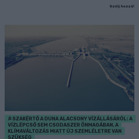
Szólj hozzá!
SZAKÉRTŐ A DUNA ALACSONY VÍZÁLLÁSÁRÓL: A
VÍZLÉPCSŐ SEM CSODASZER ÖNMAGÁBAN, A
KLÍMAVÁLTOZÁS MIATT ÚJ SZEMLÉLETRE VAN
SZÜKSÉG