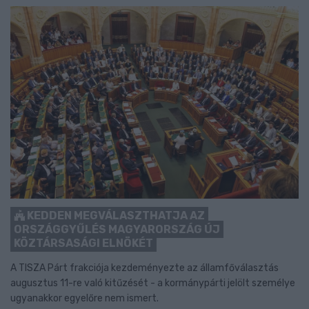
KEDDEN MEGVÁLASZTHATJA AZ
ORSZÁGGYŰLÉS MAGYARORSZÁG ÚJ
KÖZTÁRSASÁGI ELNÖKÉT
A TISZA Párt frakciója kezdeményezte az államfőválasztás
augusztus 11-re való kitűzését - a kormánypárti jelölt személye
ugyanakkor egyelőre nem ismert.