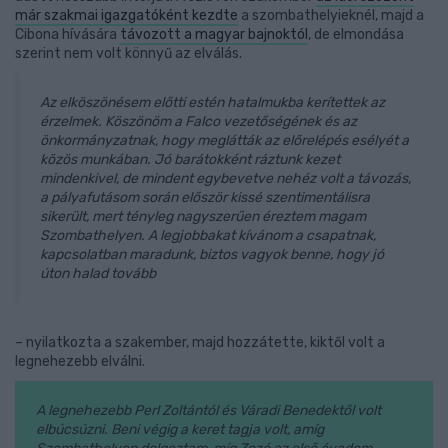
már szakmai igazgatóként kezdte
a szombathelyieknél, majd a
Cibona hívására
távozott a magyar bajnoktól
, de elmondása
szerint nem volt könnyű az elválás.
Az elköszönésem előtti estén hatalmukba kerítettek az
érzelmek. Köszönöm a Falco vezetőségének és az
önkormányzatnak, hogy meglátták az előrelépés esélyét a
közös munkában. Jó barátokként ráztunk kezet
mindenkivel, de mindent egybevetve nehéz volt a távozás,
a pályafutásom során először kissé szentimentálisra
sikerült, mert tényleg nagyszerűen éreztem magam
Szombathelyen. A legjobbakat kívánom a csapatnak,
kapcsolatban maradunk, biztos vagyok benne, hogy jó
úton halad tovább
– nyilatkozta a szakember, majd hozzátette, kiktől volt a
legnehezebb elválni.
A legnehezebb Perl Zoltántól és Váradi Benedektől volt
elbúcsúzni. Beni végig a keret tagja volt, amíg