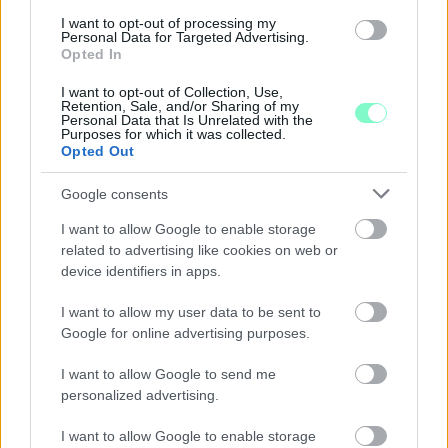
I want to opt-out of processing my
Personal Data for Targeted Advertising.
Opted In
I want to opt-out of Collection, Use,
Retention, Sale, and/or Sharing of my
Personal Data that Is Unrelated with the
Purposes for which it was collected.
Opted Out
A RÓMAIAKTÓL AZ AGYAGKATONÁKIG –
TÁRLATVEZETÉSEK, WORKSHOP ÉS
Google consents
KÖZÖNSÉGTALÁLKOZÓ VÁRJA A LÁTOGATÓKAT A
I want to allow Google to enable storage
GYŐRI RÓMER MÚZEUMBAN
related to advertising like cookies on web or
Ingyenes programokkal és különleges kiállításokkal készülnek a
device identifiers in apps.
hét második felére, a hőségriadó idején ráadásul a Várkazamata
– Kőtár is díjmentesen látogatható.
I want to allow my user data to be sent to
Google for online advertising purposes.
Szólj hozzá!
I want to allow Google to send me
personalized advertising.
I want to allow Google to enable storage