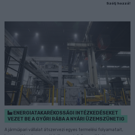
Szólj hozzá!
ENERGIATAKARÉKOSSÁGI INTÉZKEDÉSEKET
VEZET BE A GYŐRI RÁBA A NYÁRI ÜZEMSZÜNETIG
A járműipari vállalat átszervezi egyes termelési folyamatait,