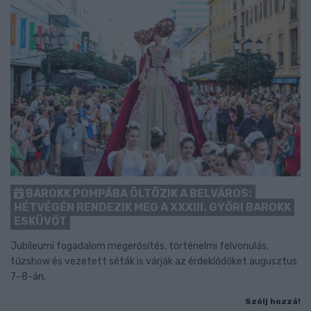
BAROKK POMPÁBA ÖLTÖZIK A BELVÁROS:
HÉTVÉGÉN RENDEZIK MEG A XXXIII. GYŐRI BAROKK
ESKÜVŐT
Jubileumi fogadalom megerősítés, történelmi felvonulás,
tűzshow és vezetett séták is várják az érdeklődőket augusztus
7–8-án.
Szólj hozzá!