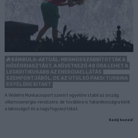
KÁNIKULA-AKTUÁL: MEGHOSSZABBÍTOTTÁK A
HŐSÉGRIASZTÁST, A KÖVETKEZŐ 48 ÓRA LEHET A
LEGKRITIKUSABB AZ ENERGIAELLÁTÁS
SZEMPONTJÁBÓL, DE AZ UTOLSÓ PAKSI TURBINA
EGYELŐRE KITART
A Védelmi Munkacsoport szerint egyelőre stabil az ország
villamosenergia-rendszere, de továbbra is takarékosságra kérik
a lakosságot és a nagyfogyasztókat.
Szólj hozzá!