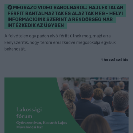
MEGRÁZÓ VIDEÓ BÁBOLNÁRÓL: HAJLÉKTALAN
FÉRFIT BÁNTALMAZTAK ÉS ALÁZTAK MEG - HELYI
INFORMÁCIÓINK SZERINT A RENDŐRSÉG MÁR
INTÉZKEDIK AZ ÜGYBEN
A felvételen egy padon alvó férfit ütnek meg, majd arra
kényszerítik, hogy térdre ereszkedve megcsókolja egyikük
bakancsát.
1 hozzászólás