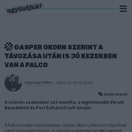
GASPER OKORN SZERINT A
TÁVOZÁSA UTÁN IS JÓ KEZEKBEN
VAN A FALCO
Vágvölgyi Bálint
2022-02-10 15:02:00
Szólj hozzá!
A szlovén szakember azt mondta, a legnehezebb Váradi
Benedektől és Perl Zoltántól volt elválni.
A Falco korábbi vezetőedzője, Gasper Okorn a Nemzeti Sportnak
adott hosszabb interjút. A szlovén szakember
az idei szezont