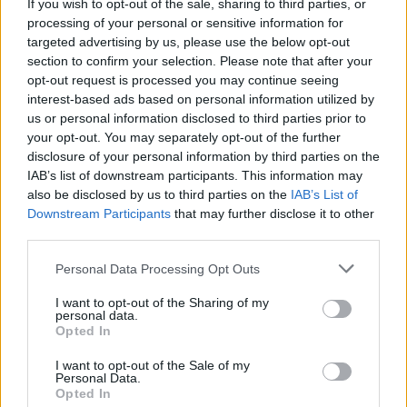
If you wish to opt-out of the sale, sharing to third parties, or
processing of your personal or sensitive information for
targeted advertising by us, please use the below opt-out
section to confirm your selection. Please note that after your
opt-out request is processed you may continue seeing
interest-based ads based on personal information utilized by
us or personal information disclosed to third parties prior to
your opt-out. You may separately opt-out of the further
NŐVERŐ SZOMBATHELYI FÉRFI ELLEN EMELT
disclosure of your personal information by third parties on the
VÁDAT AZ ÜGYÉSZSÉG
IAB’s list of downstream participants. This information may
also be disclosed by us to third parties on the
IAB’s List of
A férfi a nyílt utcán kezdte verni áldozatát.
Downstream Participants
that may further disclose it to other
third parties.
Szólj hozzá!
Please note that this website/app uses one or more Google
Personal Data Processing Opt Outs
services and may gather and store information including but
not limited to your visit or usage behaviour. You may click to
I want to opt-out of the Sharing of my
personal data.
grant or deny consent to Google and its third-party tags to
Opted In
use your data for below specified purposes in below Google
consent section.
I want to opt-out of the Sale of my
Personal Data.
Opted In