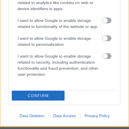
related to analytics like cookies on web or
device identifiers in apps.
I want to allow Google to enable storage
related to functionality of the website or app.
I want to allow Google to enable storage
related to personalization.
I want to allow Google to enable storage
related to security, including authentication
functionality and fraud prevention, and other
user protection.
CZUNYINÉ HARCA A GMAIL ÉS AZ ÖNKÉNY ELLEN
- LETILTOTTA A GOOGLE A VÉDVONAL LEVELEZŐ
FIÓKJÁT
CONFIRM
Nem vicc! A Fidesz maradéka tényleg egy ingyenes e-mail
szolgáltatást használt, hogy megvédje a Fidesz maradékát.
Szólj hozzá!
Data Deletion
Data Access
Privacy Policy