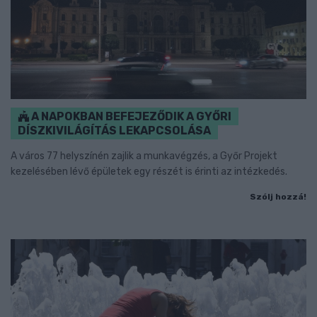
A NAPOKBAN BEFEJEZŐDIK A GYŐRI
DÍSZKIVILÁGÍTÁS LEKAPCSOLÁSA
A város 77 helyszínén zajlik a munkavégzés, a Győr Projekt
kezelésében lévő épületek egy részét is érinti az intézkedés.
Szólj hozzá!