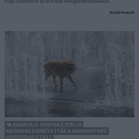
hogy csökkentse az esti órák energiafelhasználását.
Szólj hozzá!
KÁNIKULA: PÉNTEK ÉJFÉLIG
MEGHOSSZABBÍTOTTÁK A HARMADFOKÚ
HŐSÉGRIASZTÁST