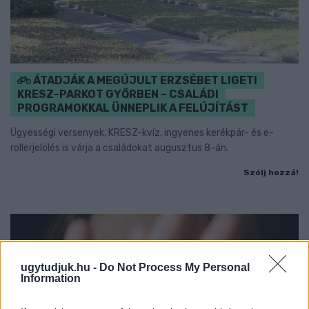
ÁTADJÁK A MEGÚJULT ERZSÉBET LIGETI
KRESZ-PARKOT GYŐRBEN – CSALÁDI
PROGRAMOKKAL ÜNNEPLIK A FELÚJÍTÁST
Ügyességi versenyek, KRESZ-kvíz, ingyenes kerékpár- és e-
rollerjelölés is várja a családokat augusztus 8-án.
Szólj hozzá!
ugytudjuk.hu -
Do Not Process My Personal
Information