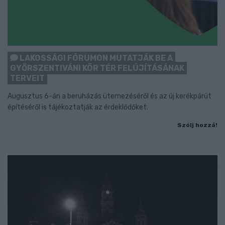
LAKOSSÁGI FÓRUMON MUTATJÁK BE A
GYŐRSZENTIVÁNI KÖR TÉR FELÚJÍTÁSÁNAK
TERVEIT
Augusztus 6-án a beruházás ütemezéséről és az új kerékpárút
építéséről is tájékoztatják az érdeklődőket.
Szólj hozzá!