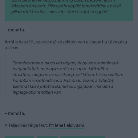
Szombathelyen dolgoztam, míg Zozó az első évadom
közepén érkezett. Milossal is együtt ténykedtünk az első
pillanattól kezdve, sok szép sikert értünk el együtt
– mondta.
Arról is beszélt, szerinte jó kezekben van a csapat a távozása
után is.
Természetesen, nincs kétségem, hogy az eredmények
megmutatják, mennyire erős a csapat. Működik a
struktúra, megvan az összhang, ezt látom, hiszen voltam
korábban vezetőedző is a Falcónál. Vezeti a tabellát,
tizenhat közé jutott a Bajnokok Ligájában, minden a
legnagyobb rendben van
– mondta.
A teljes beszélgetést,
itt lehet elolvasni
.