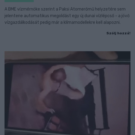
A BME vízmérnöke szerint a Paksi Atomerőmű helyzetére sem
jelentene automatikus megoldást egy új dunai vízlépcső - a jövő
vízgazdálkodását pedig már a klímamodellekre kell alapozni.
Szólj hozzá!