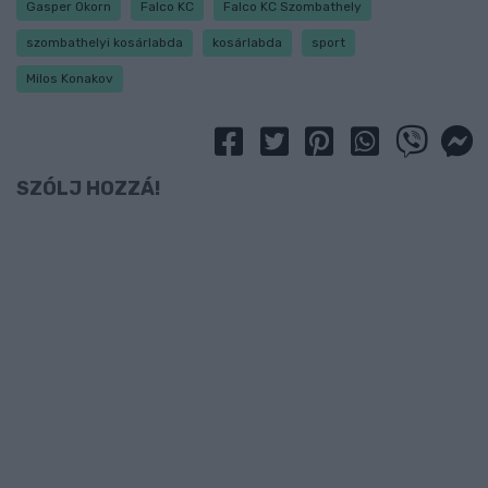
Gasper Okorn
Falco KC
Falco KC Szombathely
szombathelyi kosárlabda
kosárlabda
sport
Milos Konakov
SZÓLJ HOZZÁ!