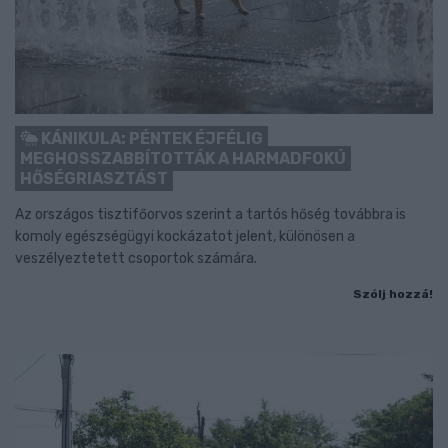
KÁNIKULA: PÉNTEK ÉJFÉLIG
MEGHOSSZABBÍTOTTÁK A HARMADFOKÚ
HŐSÉGRIASZTÁST
Az országos tisztifőorvos szerint a tartós hőség továbbra is
komoly egészségügyi kockázatot jelent, különösen a
veszélyeztetett csoportok számára.
Szólj hozzá!