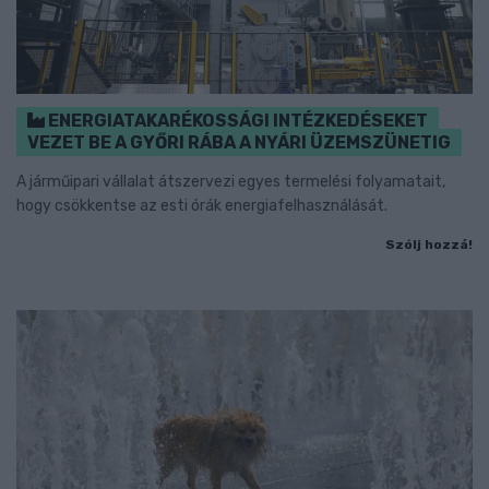
ENERGIATAKARÉKOSSÁGI INTÉZKEDÉSEKET
VEZET BE A GYŐRI RÁBA A NYÁRI ÜZEMSZÜNETIG
A járműipari vállalat átszervezi egyes termelési folyamatait,
hogy csökkentse az esti órák energiafelhasználását.
Szólj hozzá!