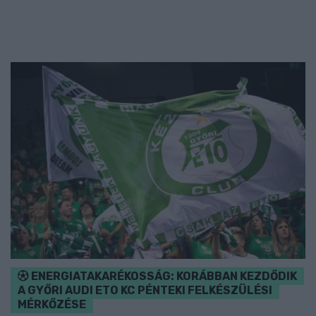
ENERGIATAKARÉKOSSÁG: KORÁBBAN KEZDŐDIK
A GYŐRI AUDI ETO KC PÉNTEKI FELKÉSZÜLÉSI
MÉRKŐZÉSE