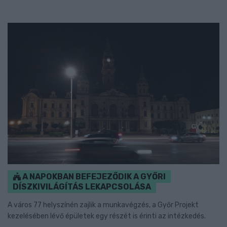
A NAPOKBAN BEFEJEZŐDIK A GYŐRI
DÍSZKIVILÁGÍTÁS LEKAPCSOLÁSA
A város 77 helyszínén zajlik a munkavégzés, a Győr Projekt
kezelésében lévő épületek egy részét is érinti az intézkedés.