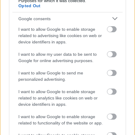
Purposes for which it was collected.
Ingyenes programokkal és különleges kiállításokkal készülnek a
Opted Out
hét második felére, a hőségriadó idején ráadásul a Várkazamata
– Kőtár is díjmentesen látogatható.
Google consents
Szólj hozzá!
I want to allow Google to enable storage
related to advertising like cookies on web or
device identifiers in apps.
I want to allow my user data to be sent to
Google for online advertising purposes.
I want to allow Google to send me
personalized advertising.
I want to allow Google to enable storage
related to analytics like cookies on web or
device identifiers in apps.
I want to allow Google to enable storage
related to functionality of the website or app.
CZUNYINÉ HARCA A GMAIL ÉS AZ ÖNKÉNY ELLEN