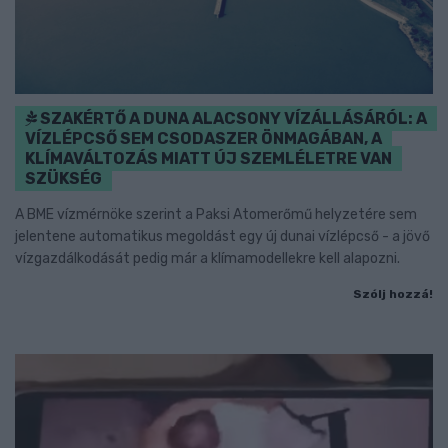
SZAKÉRTŐ A DUNA ALACSONY VÍZÁLLÁSÁRÓL: A
VÍZLÉPCSŐ SEM CSODASZER ÖNMAGÁBAN, A
KLÍMAVÁLTOZÁS MIATT ÚJ SZEMLÉLETRE VAN
SZÜKSÉG
A BME vízmérnöke szerint a Paksi Atomerőmű helyzetére sem
jelentene automatikus megoldást egy új dunai vízlépcső - a jövő
vízgazdálkodását pedig már a klímamodellekre kell alapozni.
Szólj hozzá!