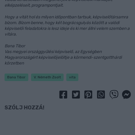
elképzeléseit, programpontjait.
Hogy a vitát hol és milyen időpontban tartsuk, képviselőtársamra
bízom. Bízom benne, hogy két bográcsgulyás között a valódi
képviselői feladatokra is lesz ideje és ki mer állni velem szemben a
vitára.
Bana Tibor
Vas megyei országgyűlési képviselő, az Egységben
Magyarországért képviselőjelöltje a körmendi-szentgotthárdi
körzetben
Bana Tibor
V. Németh Zsolt
vita
SZÓLJ HOZZÁ!