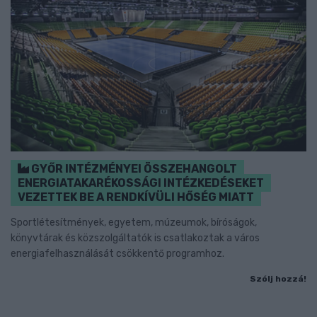
GYŐR INTÉZMÉNYEI ÖSSZEHANGOLT
ENERGIATAKARÉKOSSÁGI INTÉZKEDÉSEKET
VEZETTEK BE A RENDKÍVÜLI HŐSÉG MIATT
Sportlétesítmények, egyetem, múzeumok, bíróságok,
könyvtárak és közszolgáltatók is csatlakoztak a város
energiafelhasználását csökkentő programhoz.
Szólj hozzá!