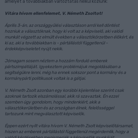
amelyet a továbbiakban változtatás nélkül közlünk:
Vitára hívom ellenfelemet, V. Németh Zsoltot!
Április 3-án, az országgyűlési választáson arról kell döntést
hozniuk a választóknak, hogy ki volt az a képviselő, aki valódi
munkát végzett az elmúlt években a választókörzetben élőkért, és
ki az, aki a továbbiakban is - pártállástól függetlenül -
érdekképviseletet nyújt nekik.
Jómagam sosem néztem a hozzám forduló emberek
pártszimpátiáját. Igyekeztem problémájuk megoldásában a
segítségükre lenni, még ha ennek sokszor pont a kormány és a
kormánypárti politikusok voltak is a gátjai.
V. Németh Zsolt azonban egy korábbi kijelentése szerint csak
azoknak tartozik elszámolással, akik rá szavaztak. Én ezzel
szemben úgy gondolom, hogy mindenkiért, akik a
választókerületben és az országban élnek, felelősséggel
tartozunk mint megválasztott képviselők.
Éppen ezért nyílt vitára hívom V. Németh Zsolt képviselőtársamat,
hiszen az emberek pártállástól függetlenül megérdemlik, hogy a
valódi kérdésekben megismerjék a képviselőik munkáját,