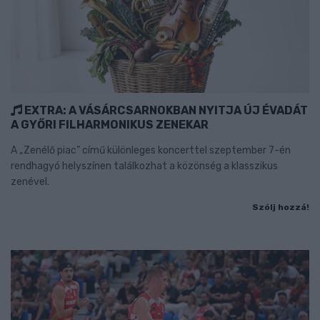
EXTRA: A VÁSÁRCSARNOKBAN NYITJA ÚJ ÉVADÁT
A GYŐRI FILHARMONIKUS ZENEKAR
A „Zenélő piac” című különleges koncerttel szeptember 7-én
rendhagyó helyszínen találkozhat a közönség a klasszikus
zenével.
Szólj hozzá!