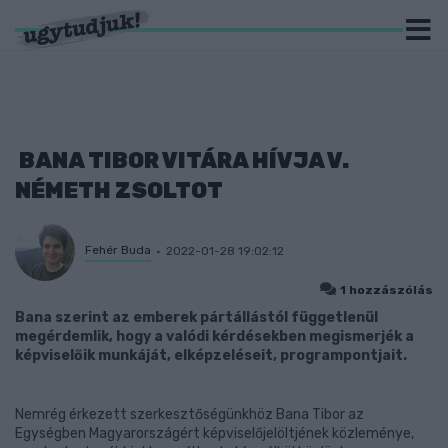
BANA TIBOR VITÁRA HÍVJA V.
NÉMETH ZSOLTOT
Fehér Buda
2022-01-28 19:02:12
1 hozzászólás
Bana szerint az emberek pártállástól függetlenül
megérdemlik, hogy a valódi kérdésekben megismerjék a
képviselőik munkáját, elképzeléseit, programpontjait.
Nemrég érkezett szerkesztőségünkhöz Bana Tibor az
Egységben Magyarországért képviselőjelöltjének közleménye,