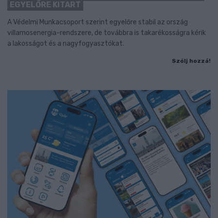
EGYELŐRE KITART
A Védelmi Munkacsoport szerint egyelőre stabil az ország
villamosenergia-rendszere, de továbbra is takarékosságra kérik
a lakosságot és a nagyfogyasztókat.
Szólj hozzá!