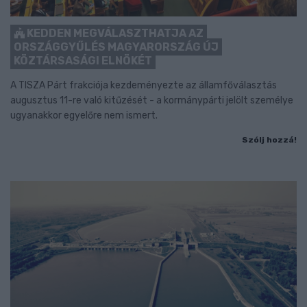
KEDDEN MEGVÁLASZTHATJA AZ
ORSZÁGGYŰLÉS MAGYARORSZÁG ÚJ
KÖZTÁRSASÁGI ELNÖKÉT
A TISZA Párt frakciója kezdeményezte az államfőválasztás
augusztus 11-re való kitűzését - a kormánypárti jelölt személye
ugyanakkor egyelőre nem ismert.
Szólj hozzá!