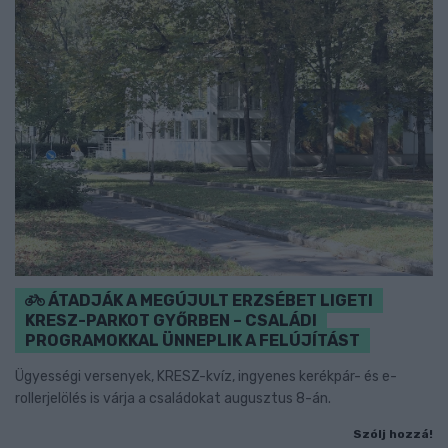
ÁTADJÁK A MEGÚJULT ERZSÉBET LIGETI
KRESZ-PARKOT GYŐRBEN – CSALÁDI
PROGRAMOKKAL ÜNNEPLIK A FELÚJÍTÁST
Ügyességi versenyek, KRESZ-kvíz, ingyenes kerékpár- és e-
rollerjelölés is várja a családokat augusztus 8-án.
Szólj hozzá!