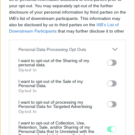
your opt-out. You may separately opt-out of the further
disclosure of your personal information by third parties on the
IAB’s list of downstream participants. This information may
also be disclosed by us to third parties on the
IAB’s List of
Downstream Participants
that may further disclose it to other
third parties.
Please note that this website/app uses one or more Google
Personal Data Processing Opt Outs
services and may gather and store information including but
not limited to your visit or usage behaviour. You may click to
I want to opt-out of the Sharing of my
personal data.
grant or deny consent to Google and its third-party tags to
Opted In
use your data for below specified purposes in below Google
consent section.
I want to opt-out of the Sale of my
Personal Data.
Opted In
I want to opt-out of processing my
Personal Data for Targeted Advertising.
A RÓMAIAKTÓL AZ AGYAGKATONÁKIG –
Opted In
TÁRLATVEZETÉSEK, WORKSHOP ÉS
KÖZÖNSÉGTALÁLKOZÓ VÁRJA A LÁTOGATÓKAT A
I want to opt-out of Collection, Use,
GYŐRI RÓMER MÚZEUMBAN
Retention, Sale, and/or Sharing of my
Personal Data that Is Unrelated with the