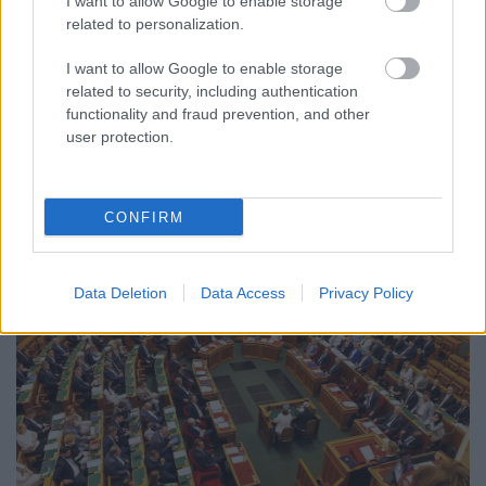
I want to allow Google to enable storage
- LETILTOTTA A GOOGLE A VÉDVONAL LEVELEZŐ
related to personalization.
FIÓKJÁT
I want to allow Google to enable storage
Nem vicc! A Fidesz maradéka tényleg egy ingyenes e-mail
related to security, including authentication
szolgáltatást használt, hogy megvédje a Fidesz maradékát.
functionality and fraud prevention, and other
user protection.
Szólj hozzá!
CONFIRM
Data Deletion
Data Access
Privacy Policy