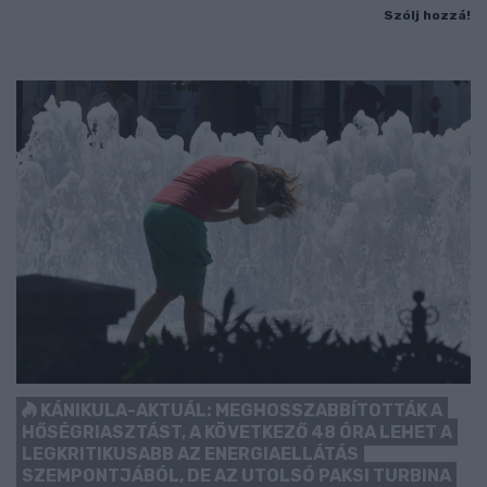
Szólj hozzá!
KÁNIKULA-AKTUÁL: MEGHOSSZABBÍTOTTÁK A
HŐSÉGRIASZTÁST, A KÖVETKEZŐ 48 ÓRA LEHET A
LEGKRITIKUSABB AZ ENERGIAELLÁTÁS
SZEMPONTJÁBÓL, DE AZ UTOLSÓ PAKSI TURBINA