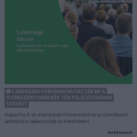
LAKOSSÁGI FÓRUMON MUTATJÁK BE A
GYŐRSZENTIVÁNI KÖR TÉR FELÚJÍTÁSÁNAK
TERVEIT
Augusztus 6-án a beruházás ütemezéséről és az új kerékpárút
építéséről is tájékoztatják az érdeklődőket.
Szólj hozzá!