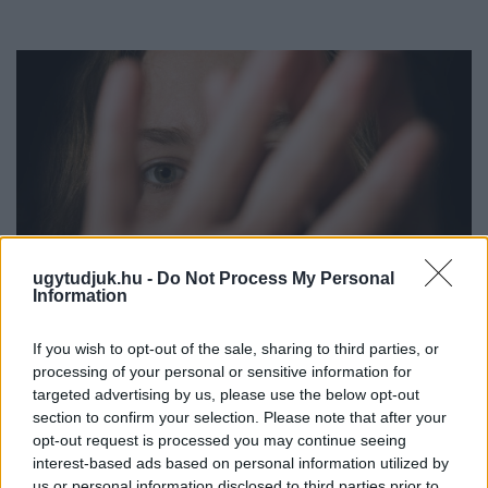
ugytudjuk.hu -
Do Not Process My Personal
Information
If you wish to opt-out of the sale, sharing to third parties, or
processing of your personal or sensitive information for
NŐVERŐ SZOMBATHELYI FÉRFI ELLEN EMELT
targeted advertising by us, please use the below opt-out
VÁDAT AZ ÜGYÉSZSÉG
section to confirm your selection. Please note that after your
opt-out request is processed you may continue seeing
A férfi a nyílt utcán kezdte verni áldozatát.
interest-based ads based on personal information utilized by
Szólj hozzá!
us or personal information disclosed to third parties prior to