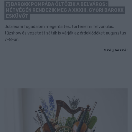
BAROKK POMPÁBA ÖLTÖZIK A BELVÁROS:
HÉTVÉGÉN RENDEZIK MEG A XXXIII. GYŐRI BAROKK
ESKÜVŐT
Jubileumi fogadalom megerősítés, történelmi felvonulás,
tűzshow és vezetett séták is várják az érdeklődőket augusztus
7–8-án.
Szólj hozzá!