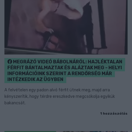
MEGRÁZÓ VIDEÓ BÁBOLNÁRÓL: HAJLÉKTALAN
FÉRFIT BÁNTALMAZTAK ÉS ALÁZTAK MEG - HELYI
INFORMÁCIÓINK SZERINT A RENDŐRSÉG MÁR
INTÉZKEDIK AZ ÜGYBEN
A felvételen egy padon alvó férfit ütnek meg, majd arra
kényszerítik, hogy térdre ereszkedve megcsókolja egyikük
bakancsát.
1 hozzászólás