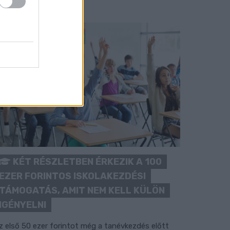
KÉT RÉSZLETBEN ÉRKEZIK A 100
EZER FORINTOS ISKOLAKEZDÉSI
TÁMOGATÁS, AMIT NEM KELL KÜLÖN
IGÉNYELNI
z első 50 ezer forintot még a tanévkezdés előtt