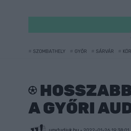
SZOMBATHELY
GYŐR
SÁRVÁR
KÖ
HOSSZABB
A GYŐRI AUD
ugytudjuk.hu
2022-01-26 19:38:01