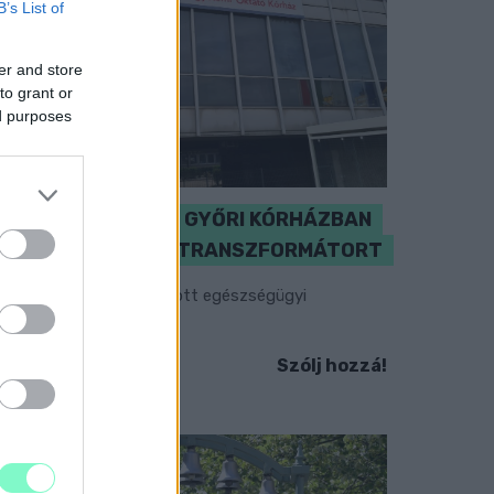
B’s List of
er and store
to grant or
ed purposes
KICSERÉLTÉK A GYŐRI KÓRHÁZBAN
MEGHIBÁSODOTT TRANSZFORMÁTORT
egkezdték az elhalasztott egészségügyi
llátásokat.
Szólj hozzá!