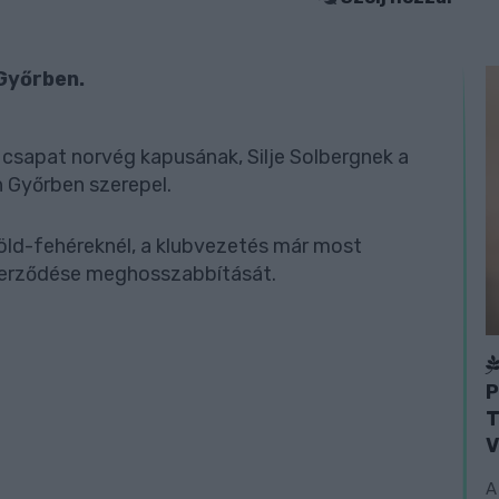
 Győrben.
csapat norvég kapusának, Silje Solbergnek a
n Győrben szerepel.
zöld-fehéreknél, a klubvezetés már most
szerződése meghosszabbítását.
P
T
V
A