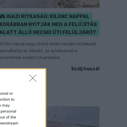
IGAZI RITKASÁG: KILENC NAPPAL
KORÁBBAN NYITJÁK MEG A FELÚJÍTÁS
ALATT ÁLLÓ HECSEI ÚTI FELÜLJÁRÓT
étfőn hajnali négy órától ismét minden közlekedő
asználhatja az átkelőt, az autóbuszok is
isszatérnek eredeti útvonalukra.
Szólj hozzá!
sonal or
ection to
ou may
 personal
out of the
 downstream