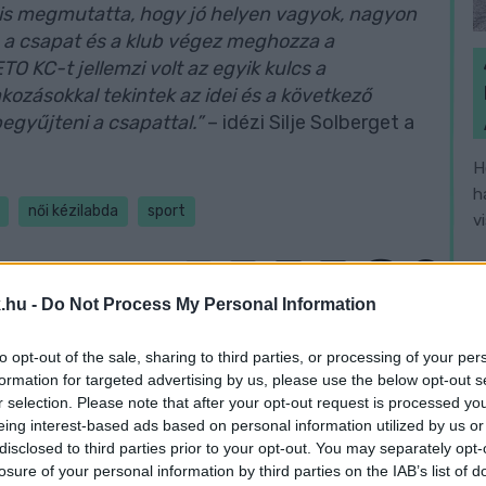
n is megmutatta, hogy jó helyen vagyok, nagyon
 a csapat és a klub végez meghozza a
TO KC-t jellemzi volt az egyik kulcs a
zásokkal tekintek az idei és a következő
egyűjteni a csapattal.”
– idézi Silje Solberget a
H
h
női kézilabda
sport
v
.hu -
Do Not Process My Personal Information
to opt-out of the sale, sharing to third parties, or processing of your per
formation for targeted advertising by us, please use the below opt-out s
r selection. Please note that after your opt-out request is processed y
eing interest-based ads based on personal information utilized by us or
disclosed to third parties prior to your opt-out. You may separately opt-
losure of your personal information by third parties on the IAB’s list of