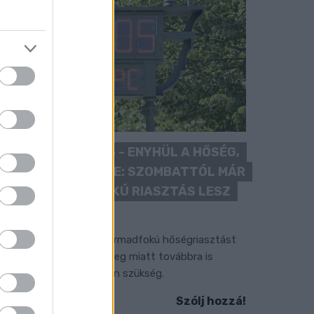
KÁNIKULA 2026 - ENYHÜL A HŐSÉG,
DE MÉG NINCS VÉGE: SZOMBATTÓL MÁR
“CSAK” MÁSODFOKÚ RIASZTÁS LESZ
ÉRVÉNYBEN
 július vége óta tartó harmadfokú hőségriasztást
érséklik, de a tartós meleg miatt továbbra is
okozott óvatosságra van szükség.
Szólj hozzá!