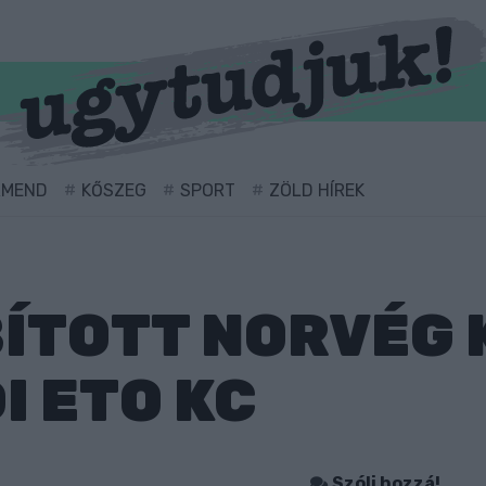
RMEND
KŐSZEG
SPORT
ZÖLD HÍREK
ÍTOTT NORVÉG 
I ETO KC
Szólj hozzá!