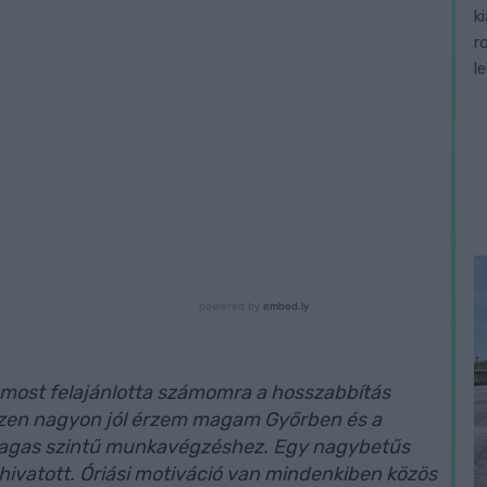
k
r
l
 most felajánlotta számomra a hosszabbítás
zen nagyon jól érzem magam Győrben és a
magas szintű munkavégzéshez. Egy nagybetűs
hivatott. Óriási motiváció van mindenkiben közös