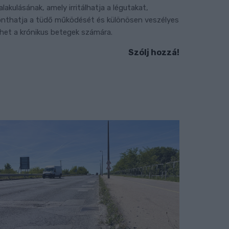
ialakulásának, amely irritálhatja a légutakat,
onthatja a tüdő működését és különösen veszélyes
ehet a krónikus betegek számára.
Szólj hozzá!