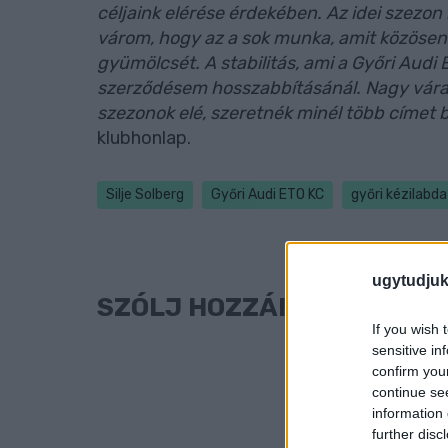
céljaink elérése érdekében. Az idei szezo
várom, hogy az a sok munka, amit közösen
gyümölcsét. A stabilitás, ami a Győri Audi E
szerződésem hosszabbításánál. Nagy várako
szezonok elé, szeretnék minél több címet b
klubhonlap.
Silje Solberg
Győri Audi ETO KC
győri kézilabda
ugytudjuk
SZÓLJ HOZZÁ!
If you wish 
sensitive in
confirm you
continue se
information 
further disc