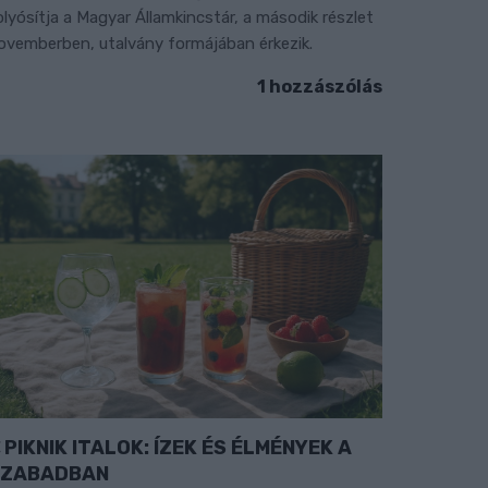
olyósítja a Magyar Államkincstár, a második részlet
ovemberben, utalvány formájában érkezik.
1 hozzászólás
PIKNIK ITALOK: ÍZEK ÉS ÉLMÉNYEK A
SZABADBAN