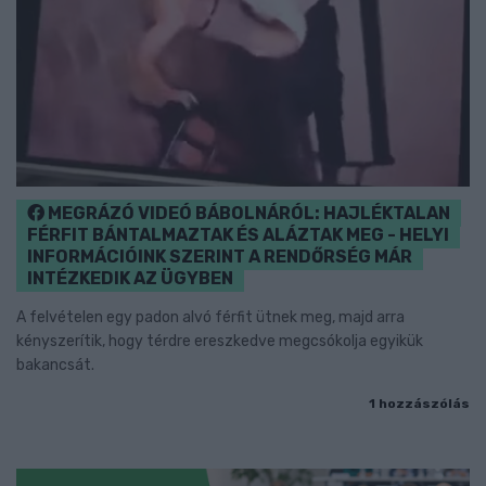
MEGRÁZÓ VIDEÓ BÁBOLNÁRÓL: HAJLÉKTALAN
FÉRFIT BÁNTALMAZTAK ÉS ALÁZTAK MEG - HELYI
INFORMÁCIÓINK SZERINT A RENDŐRSÉG MÁR
INTÉZKEDIK AZ ÜGYBEN
A felvételen egy padon alvó férfit ütnek meg, majd arra
kényszerítik, hogy térdre ereszkedve megcsókolja egyikük
bakancsát.
1 hozzászólás