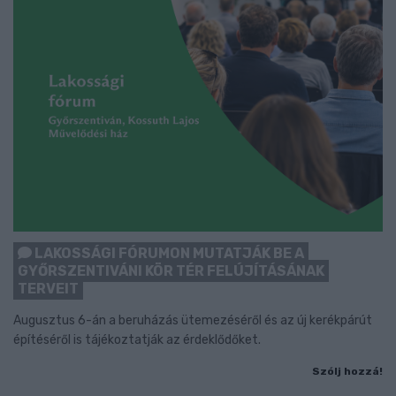
LAKOSSÁGI FÓRUMON MUTATJÁK BE A
GYŐRSZENTIVÁNI KÖR TÉR FELÚJÍTÁSÁNAK
TERVEIT
Augusztus 6-án a beruházás ütemezéséről és az új kerékpárút
építéséről is tájékoztatják az érdeklődőket.
Szólj hozzá!