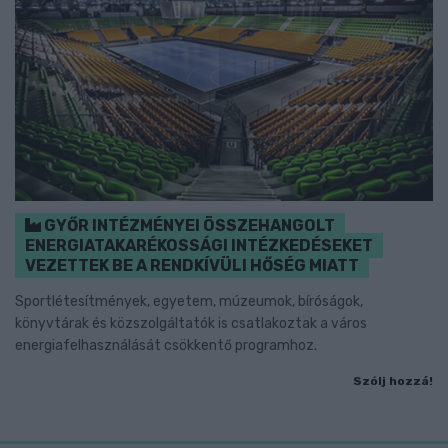
GYŐR INTÉZMÉNYEI ÖSSZEHANGOLT
ENERGIATAKARÉKOSSÁGI INTÉZKEDÉSEKET
VEZETTEK BE A RENDKÍVÜLI HŐSÉG MIATT
Sportlétesítmények, egyetem, múzeumok, bíróságok,
könyvtárak és közszolgáltatók is csatlakoztak a város
energiafelhasználását csökkentő programhoz.
Szólj hozzá!