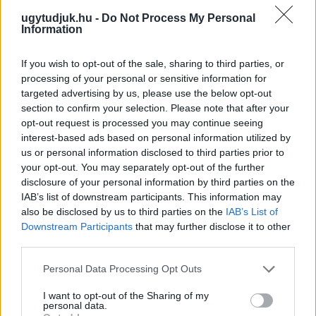
ugytudjuk.hu -
Do Not Process My Personal
Information
If you wish to opt-out of the sale, sharing to third parties, or
processing of your personal or sensitive information for
targeted advertising by us, please use the below opt-out
section to confirm your selection. Please note that after your
opt-out request is processed you may continue seeing
interest-based ads based on personal information utilized by
us or personal information disclosed to third parties prior to
your opt-out. You may separately opt-out of the further
disclosure of your personal information by third parties on the
IAB’s list of downstream participants. This information may
also be disclosed by us to third parties on the
IAB’s List of
Downstream Participants
that may further disclose it to other
NŐVERŐ SZOMBATHELYI FÉRFI ELLEN EMELT
third parties.
VÁDAT AZ ÜGYÉSZSÉG
Please note that this website/app uses one or more Google
Personal Data Processing Opt Outs
A férfi a nyílt utcán kezdte verni áldozatát.
services and may gather and store information including but
not limited to your visit or usage behaviour. You may click to
I want to opt-out of the Sharing of my
Szólj hozzá!
personal data.
grant or deny consent to Google and its third-party tags to