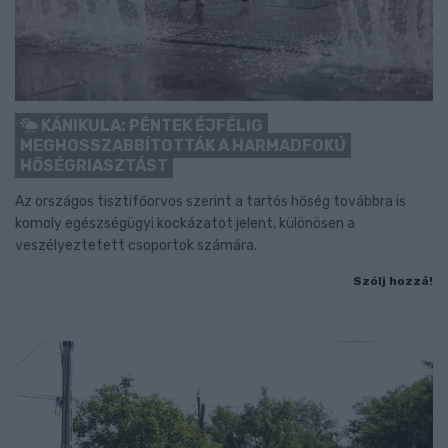
KÁNIKULA: PÉNTEK ÉJFÉLIG
MEGHOSSZABBÍTOTTÁK A HARMADFOKÚ
HŐSÉGRIASZTÁST
Az országos tisztifőorvos szerint a tartós hőség továbbra is
komoly egészségügyi kockázatot jelent, különösen a
veszélyeztetett csoportok számára.
Szólj hozzá!