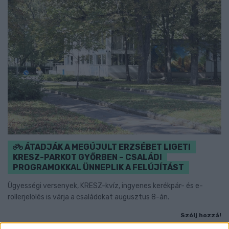
ÁTADJÁK A MEGÚJULT ERZSÉBET LIGETI
KRESZ-PARKOT GYŐRBEN – CSALÁDI
PROGRAMOKKAL ÜNNEPLIK A FELÚJÍTÁST
Ügyességi versenyek, KRESZ-kvíz, ingyenes kerékpár- és e-
rollerjelölés is várja a családokat augusztus 8-án.
Szólj hozzá!