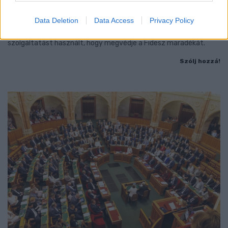
- LETILTOTTA A GOOGLE A VÉDVONAL LEVELEZŐ
FIÓKJÁT
Data Deletion
Data Access
Privacy Policy
Nem vicc! A Fidesz maradéka tényleg egy ingyenes e-mail
szolgáltatást használt, hogy megvédje a Fidesz maradékát.
Szólj hozzá!