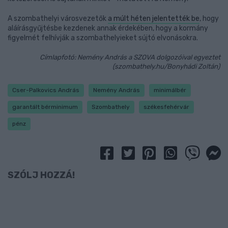
A szombathelyi városvezetők
a múlt héten jelentették be
, hogy
aláírásgyűjtésbe kezdenek annak érdekében, hogy a kormány
figyelmét felhívják a szombathelyieket sújtó elvonásokra.
Címlapfotó: Nemény András a SZOVA dolgozóival egyeztet
(szombathely.hu/Bonyhádi Zoltán)
Cser-Palkovics András
Nemény András
minimálbér
garantált bérminimum
Szombathely
székesfehérvár
pénz
SZÓLJ HOZZÁ!