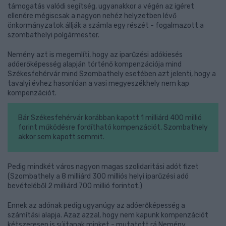
támogatás valódi segítség, ugyanakkor a végén az igéret
ellenére mégiscsak a nagyon nehéz helyzetben lévő
önkormányzatok állják a számla egy részét - fogalmazott a
szombathelyi polgármester.
Nemény azt is megemlíti, hogy az iparűzési adókiesés
adóerőképesség alapján történő kompenzációja mind
Székesfehérvár mind Szombathely esetében azt jelenti, hogy a
tavalyi évhez hasonlóan a vasi megyeszékhely nem kap
kompenzációt.
Bár Székesfehérvár korábban kapott 1 milliárd 400 millió
forint működésre fordítható kompenzációt, Szombathely
akkor sem kapott semmit.
Pedig mindkét város nagyon magas szolidaritási adót fizet
(Szombathely a 8 milliárd 300 milliós helyi iparűzési adó
bevételéből 2 milliárd 700 millió forintot.)
Ennek az adónak pedig ugyanúgy az adóerőképesség a
számítási alapja. Azaz azzal, hogy nem kapunk kompenzációt
kétszeresen is sújtanak minket - mutatott rá Nemény.