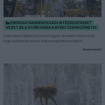
ENERGIATAKARÉKOSSÁGI INTÉZKEDÉSEKET
VEZET BE A GYŐRI RÁBA A NYÁRI ÜZEMSZÜNETIG
A járműipari vállalat átszervezi egyes termelési folyamatait,
hogy csökkentse az esti órák energiafelhasználását.
Szólj hozzá!