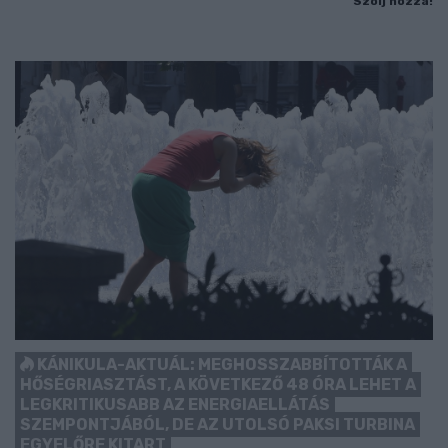
Szólj hozzá!
KÁNIKULA-AKTUÁL: MEGHOSSZABBÍTOTTÁK A
HŐSÉGRIASZTÁST, A KÖVETKEZŐ 48 ÓRA LEHET A
LEGKRITIKUSABB AZ ENERGIAELLÁTÁS
SZEMPONTJÁBÓL, DE AZ UTOLSÓ PAKSI TURBINA
EGYELŐRE KITART