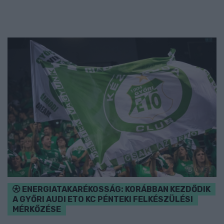
ENERGIATAKARÉKOSSÁG: KORÁBBAN KEZDŐDIK
A GYŐRI AUDI ETO KC PÉNTEKI FELKÉSZÜLÉSI
MÉRKŐZÉSE