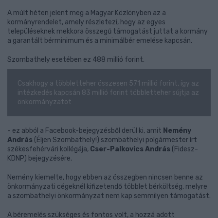
A múlt héten jelent meg a Magyar Közlönyben az a
kormányrendelet, amely részletezi, hogy az egyes
településeknek mekkora összegű támogatást juttat a kormány
a garantált bérminimum és a minimálbér emelése kapcsán.
Szombathely esetében ez 488 millió forint.
Csakhogy a többletteher összesen 571 millió forint, így az
intézkedés kapcsán 83 millió forint többletteher sújtja az
önkormányzatot
- ez abból a Facebook-bejegyzésből derül ki, amit
Nemény
András
(Éljen Szombathely!) szombathelyi polgármester írt
székesfehérvári kollégája,
Cser-Palkovics András
(Fidesz-
KDNP) bejegyzésére.
Nemény kiemelte, hogy ebben az összegben nincsen benne az
önkormányzati cégeknél kifizetendő többlet bérköltség, melyre
a szombathelyi önkormányzat nem kap semmilyen támogatást.
A béremelés szükséges és fontos volt, a hozzá adott