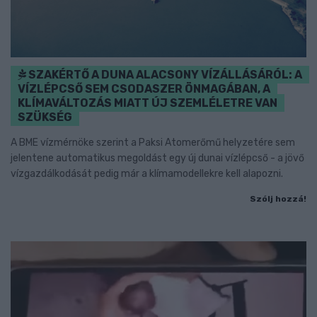
SZAKÉRTŐ A DUNA ALACSONY VÍZÁLLÁSÁRÓL: A
VÍZLÉPCSŐ SEM CSODASZER ÖNMAGÁBAN, A
KLÍMAVÁLTOZÁS MIATT ÚJ SZEMLÉLETRE VAN
SZÜKSÉG
A BME vízmérnöke szerint a Paksi Atomerőmű helyzetére sem
jelentene automatikus megoldást egy új dunai vízlépcső - a jövő
vízgazdálkodását pedig már a klímamodellekre kell alapozni.
Szólj hozzá!