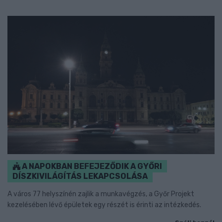
A NAPOKBAN BEFEJEZŐDIK A GYŐRI
DÍSZKIVILÁGÍTÁS LEKAPCSOLÁSA
A város 77 helyszínén zajlik a munkavégzés, a Győr Projekt
kezelésében lévő épületek egy részét is érinti az intézkedés.