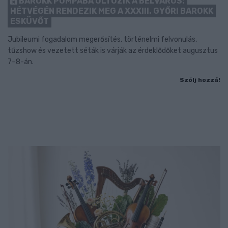
BAROKK POMPÁBA ÖLTÖZIK A BELVÁROS:
HÉTVÉGÉN RENDEZIK MEG A XXXIII. GYŐRI BAROKK
ESKÜVŐT
Jubileumi fogadalom megerősítés, történelmi felvonulás,
tűzshow és vezetett séták is várják az érdeklődőket augusztus
7–8-án.
Szólj hozzá!