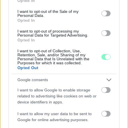
Opted In
use your data for below specified purposes in below Google
consent section.
I want to opt-out of the Sale of my
Personal Data.
Opted In
I want to opt-out of processing my
Personal Data for Targeted Advertising.
Opted In
I want to opt-out of Collection, Use,
Retention, Sale, and/or Sharing of my
Personal Data that Is Unrelated with the
Purposes for which it was collected.
Opted Out
Google consents
I want to allow Google to enable storage
related to advertising like cookies on web or
A RÓMAIAKTÓL AZ AGYAGKATONÁKIG –
device identifiers in apps.
TÁRLATVEZETÉSEK, WORKSHOP ÉS
KÖZÖNSÉGTALÁLKOZÓ VÁRJA A LÁTOGATÓKAT A
I want to allow my user data to be sent to
GYŐRI RÓMER MÚZEUMBAN
Google for online advertising purposes.
Ingyenes programokkal és különleges kiállításokkal készülnek a