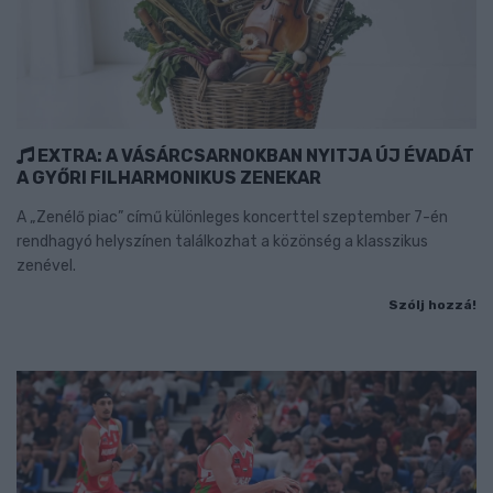
EXTRA: A VÁSÁRCSARNOKBAN NYITJA ÚJ ÉVADÁT
A GYŐRI FILHARMONIKUS ZENEKAR
A „Zenélő piac” című különleges koncerttel szeptember 7-én
rendhagyó helyszínen találkozhat a közönség a klasszikus
zenével.
Szólj hozzá!