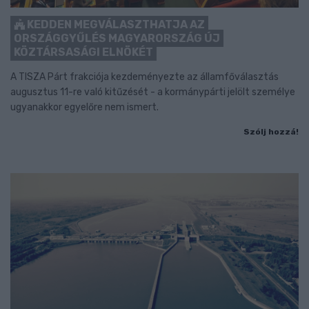
KEDDEN MEGVÁLASZTHATJA AZ
ORSZÁGGYŰLÉS MAGYARORSZÁG ÚJ
KÖZTÁRSASÁGI ELNÖKÉT
A TISZA Párt frakciója kezdeményezte az államfőválasztás
augusztus 11-re való kitűzését - a kormánypárti jelölt személye
ugyanakkor egyelőre nem ismert.
Szólj hozzá!