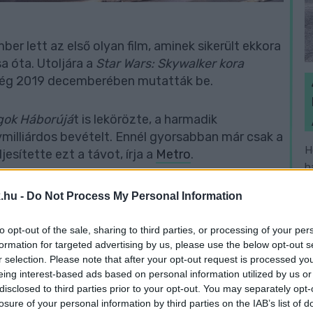
ber lett az első olyan film, aminek sikerült ekkora
a óta. Utoljára a
Star Wars: Skywalker kora
t még 2019 decemberében mutatták be.
agok Háborújá
t is lekörözte, a harmadik
ymilliárdos bevételt. Ennél gyorsabban már csak a
H
esítette ezt a távot, írja a
Metro
.
h
v
nek, hiszen
Kevin Feige
, a film producere
.hu -
Do Not Process My Personal Information
 MCU Pókemberének negyedik filmje.
to opt-out of the sale, sharing to third parties, or processing of your per
formation for targeted advertising by us, please use the below opt-out s
l
Pókember
r selection. Please note that after your opt-out request is processed y
eing interest-based ads based on personal information utilized by us or
disclosed to third parties prior to your opt-out. You may separately opt-
losure of your personal information by third parties on the IAB’s list of