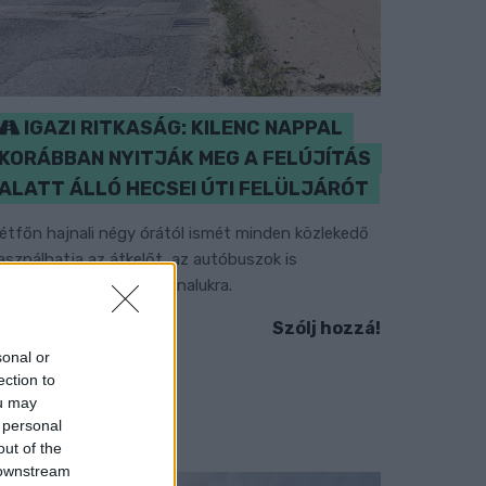
IGAZI RITKASÁG: KILENC NAPPAL
KORÁBBAN NYITJÁK MEG A FELÚJÍTÁS
ALATT ÁLLÓ HECSEI ÚTI FELÜLJÁRÓT
étfőn hajnali négy órától ismét minden közlekedő
asználhatja az átkelőt, az autóbuszok is
isszatérnek eredeti útvonalukra.
Szólj hozzá!
sonal or
ection to
ou may
 personal
out of the
 downstream