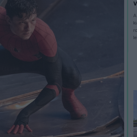
V
A
k
r
l