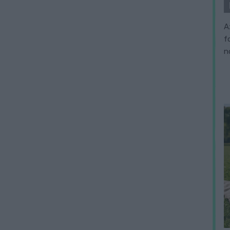
A
f
n