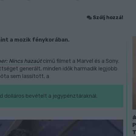
Szólj hozzá!
 mint a mozik fénykorában.
r: Nincs hazaút
című filmet a Marvel és a Sony.
ttséget generált, minden idők harmadik legjobb
óta sem lassított, a
rd dolláros bevételt a jegypénztáraknál.
P
T