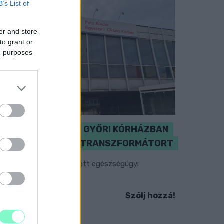
B’s List of
er and store
to grant or
ed purposes
KICSERÉLTÉK A GYŐRI KÓRHÁZBAN
MEGHIBÁSODOTT TRANSZFORMÁTORT
egkezdték az elhalasztott egészségügyi
llátásokat.
Szólj hozzá!