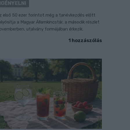
IGÉNYELNI
z első 50 ezer forintot még a tanévkezdés előtt
olyósítja a Magyar Államkincstár, a második részlet
ovemberben, utalvány formájában érkezik.
1 hozzászólás