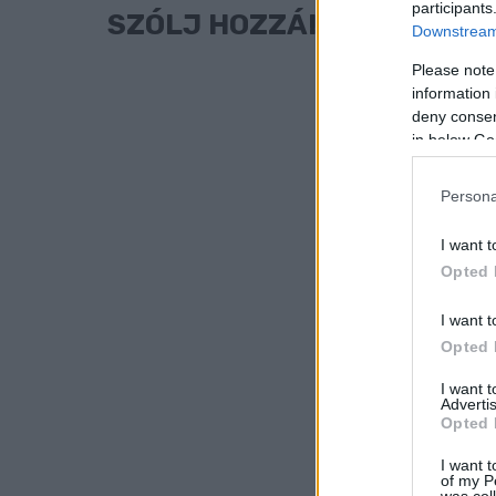
participants
SZÓLJ HOZZÁ!
Downstream 
Please note
information 
deny consent
in below Go
Persona
I want t
Opted 
I want t
Opted 
I want 
Advertis
Opted 
I want t
of my P
was col