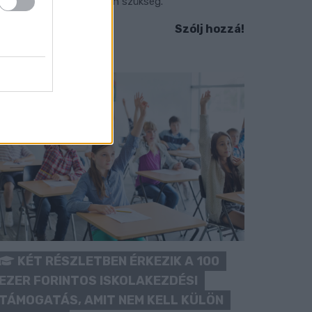
okozott óvatosságra van szükség.
Szólj hozzá!
KÉT RÉSZLETBEN ÉRKEZIK A 100
EZER FORINTOS ISKOLAKEZDÉSI
TÁMOGATÁS, AMIT NEM KELL KÜLÖN