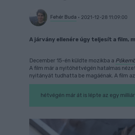
Fehér Buda
2021-12-28 11:09:00
A járvány ellenére úgy teljesít a film,
December 15-én küldte mozikba a
Pókembe
A film már a nyitóhétvégén hatalmas néze
nyitányát tudhatta be magáénak. A film az
hétvégén már át is lépte az egy milliá