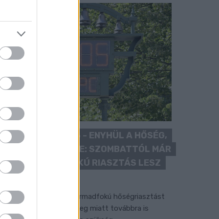
KÁNIKULA 2026 - ENYHÜL A HŐSÉG,
DE MÉG NINCS VÉGE: SZOMBATTÓL MÁR
“CSAK” MÁSODFOKÚ RIASZTÁS LESZ
ÉRVÉNYBEN
 július vége óta tartó harmadfokú hőségriasztást
érséklik, de a tartós meleg miatt továbbra is