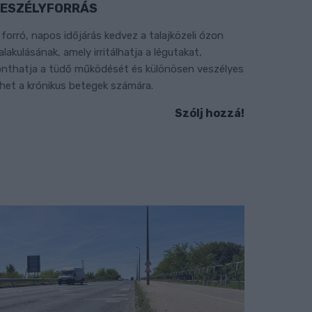
ESZÉLYFORRÁS
 forró, napos időjárás kedvez a talajközeli ózon
ialakulásának, amely irritálhatja a légutakat,
onthatja a tüdő működését és különösen veszélyes
ehet a krónikus betegek számára.
Szólj hozzá!