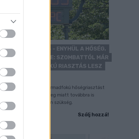
KÁNIKULA 2026 - ENYHÜL A HŐSÉG,
DE MÉG NINCS VÉGE: SZOMBATTÓL MÁR
“CSAK” MÁSODFOKÚ RIASZTÁS LESZ
ÉRVÉNYBEN
 július vége óta tartó harmadfokú hőségriasztást
érséklik, de a tartós meleg miatt továbbra is
okozott óvatosságra van szükség.
Szólj hozzá!