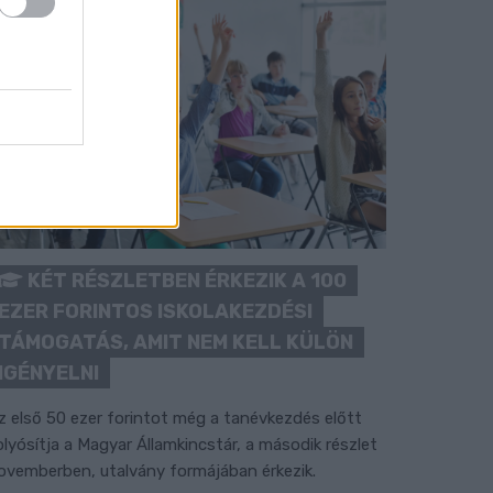
KÉT RÉSZLETBEN ÉRKEZIK A 100
EZER FORINTOS ISKOLAKEZDÉSI
TÁMOGATÁS, AMIT NEM KELL KÜLÖN
IGÉNYELNI
z első 50 ezer forintot még a tanévkezdés előtt
olyósítja a Magyar Államkincstár, a második részlet
ovemberben, utalvány formájában érkezik.