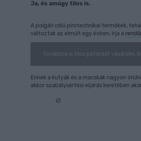
Ja, és amúgy tilos is.
A polgári célú pirotechnikai termékek, teh
változtak az elmúlt egy évben, írja a
rendő
Továbbra is tilos petárdát vásárolni, bi
Ennek a kutyák és a macskák nagyon örülnek
akkor szabálysértési eljárás keretében akár