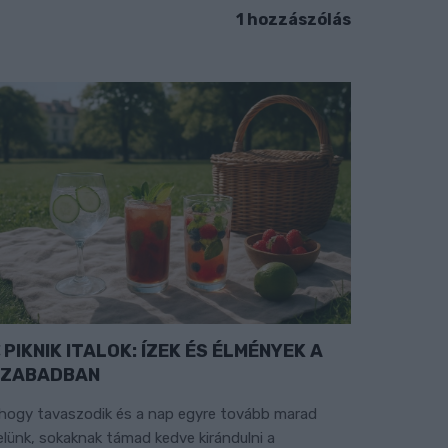
1 hozzászólás
PIKNIK ITALOK: ÍZEK ÉS ÉLMÉNYEK A
SZABADBAN
hogy tavaszodik és a nap egyre tovább marad
elünk, sokaknak támad kedve kirándulni a