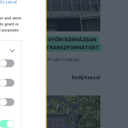
B’s List of
er and store
to grant or
ed purposes
KICSERÉLTÉK A GYŐRI KÓRHÁZBAN
MEGHIBÁSODOTT TRANSZFORMÁTORT
egkezdték az elhalasztott egészségügyi
llátásokat.
Szólj hozzá!