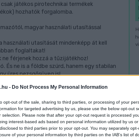
 csak játékos pirotechnikai termékek
tékok) hozhatók forgalomba.
lmazótól, magyar használati utasítással
H
h
a használati utasítását mindenképp át kell
v
abban foglaltakat!
ne férjenek hozzá a tűzijátékhoz!
ó. És ne is a földbe szúrd, hanem egy stabilan
 egy üres pezsgősüveg is!
ot adó gázgyújtót vagy vihargyufát!
.hu -
Do Not Process My Personal Information
ek nincs akadálya és tartsd be a biztonsági
to opt-out of the sale, sharing to third parties, or processing of your per
rt térben soha ne használd!
formation for targeted advertising by us, please use the below opt-out s
ék - de minimum egy vödör víz.
r selection. Please note that after your opt-out request is processed y
, ők sokkal érzékenyebbek a fény- és
eing interest-based ads based on personal information utilized by us or
disclosed to third parties prior to your opt-out. You may separately opt-
losure of your personal information by third parties on the IAB’s list of