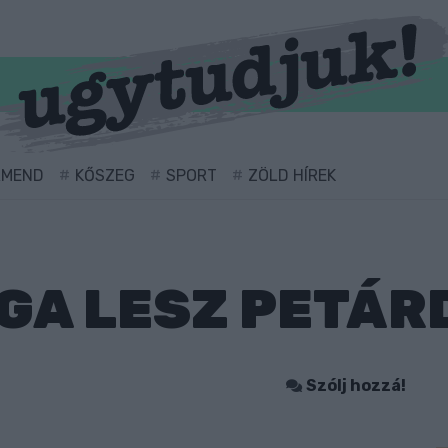
RMEND
KŐSZEG
SPORT
ZÖLD HÍREK
ÁGA LESZ PETÁR
Szólj hozzá!