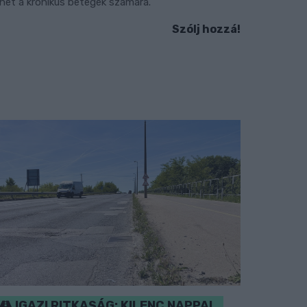
ehet a krónikus betegek számára.
Szólj hozzá!
IGAZI RITKASÁG: KILENC NAPPAL