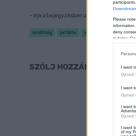
participants
Downstream 
– írja a bejegyzésben a rendőrség.
Please note
information 
deny consent
rendőrség
petárda
szilveszter
in below Go
Persona
SZÓLJ HOZZÁ!
I want t
Opted 
I want t
Opted 
I want 
Advertis
Opted 
I want t
of my P
was col