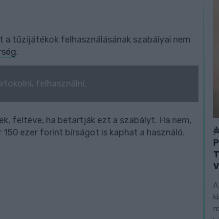
át a tűzijátékok felhasználásának szabályai nem
rség
.
rtokolni, felhasználni.
, feltéve, ha betartják ezt a szabályt. Ha nem,
 150 ezer forint bírságot is kaphat a használó.
P
T
V
A
k
r