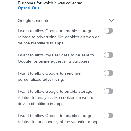
Purposes for which it was collected.
Ingyenes programokkal és különleges kiállításokkal készülnek a
Opted Out
hét második felére, a hőségriadó idején ráadásul a Várkazamata
– Kőtár is díjmentesen látogatható.
Google consents
Szólj hozzá!
I want to allow Google to enable storage
related to advertising like cookies on web or
device identifiers in apps.
I want to allow my user data to be sent to
Google for online advertising purposes.
I want to allow Google to send me
personalized advertising.
I want to allow Google to enable storage
related to analytics like cookies on web or
device identifiers in apps.
I want to allow Google to enable storage
related to functionality of the website or app.