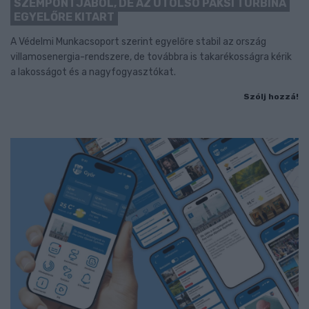
SZEMPONTJÁBÓL, DE AZ UTOLSÓ PAKSI TURBINA
EGYELŐRE KITART
A Védelmi Munkacsoport szerint egyelőre stabil az ország
villamosenergia-rendszere, de továbbra is takarékosságra kérik
a lakosságot és a nagyfogyasztókat.
Szólj hozzá!