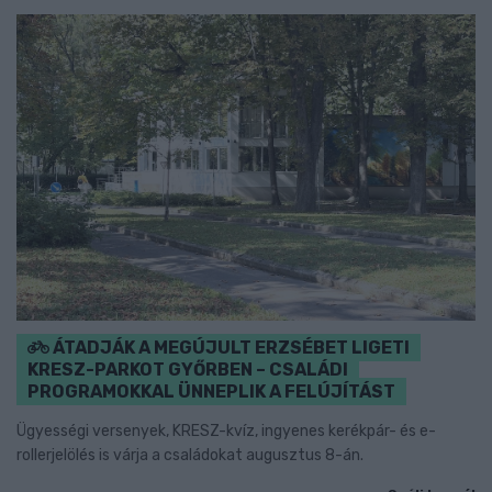
ÁTADJÁK A MEGÚJULT ERZSÉBET LIGETI
KRESZ-PARKOT GYŐRBEN – CSALÁDI
PROGRAMOKKAL ÜNNEPLIK A FELÚJÍTÁST
Ügyességi versenyek, KRESZ-kvíz, ingyenes kerékpár- és e-
rollerjelölés is várja a családokat augusztus 8-án.