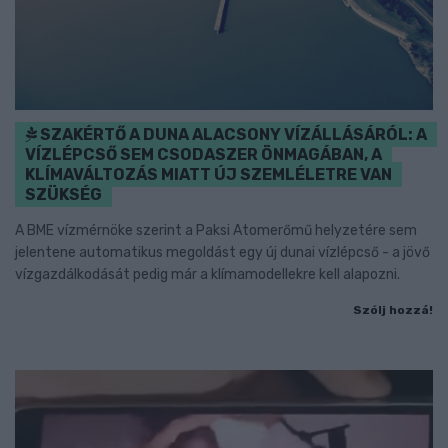
SZAKÉRTŐ A DUNA ALACSONY VÍZÁLLÁSÁRÓL: A
VÍZLÉPCSŐ SEM CSODASZER ÖNMAGÁBAN, A
KLÍMAVÁLTOZÁS MIATT ÚJ SZEMLÉLETRE VAN
SZÜKSÉG
A BME vízmérnöke szerint a Paksi Atomerőmű helyzetére sem
jelentene automatikus megoldást egy új dunai vízlépcső - a jövő
vízgazdálkodását pedig már a klímamodellekre kell alapozni.
Szólj hozzá!