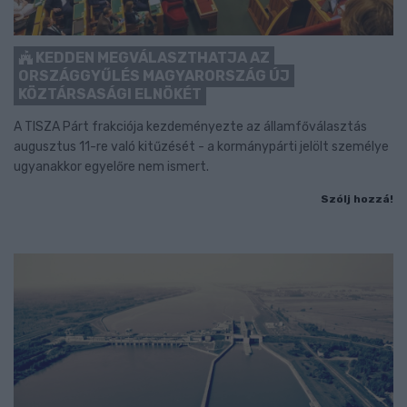
KEDDEN MEGVÁLASZTHATJA AZ
ORSZÁGGYŰLÉS MAGYARORSZÁG ÚJ
KÖZTÁRSASÁGI ELNÖKÉT
A TISZA Párt frakciója kezdeményezte az államfőválasztás
augusztus 11-re való kitűzését - a kormánypárti jelölt személye
ugyanakkor egyelőre nem ismert.
Szólj hozzá!