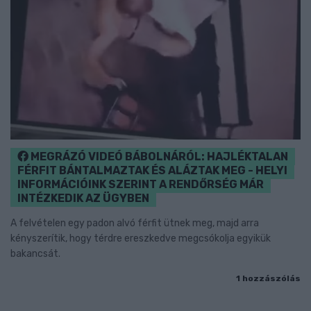
MEGRÁZÓ VIDEÓ BÁBOLNÁRÓL: HAJLÉKTALAN
FÉRFIT BÁNTALMAZTAK ÉS ALÁZTAK MEG - HELYI
INFORMÁCIÓINK SZERINT A RENDŐRSÉG MÁR
INTÉZKEDIK AZ ÜGYBEN
A felvételen egy padon alvó férfit ütnek meg, majd arra
kényszerítik, hogy térdre ereszkedve megcsókolja egyikük
bakancsát.
1 hozzászólás