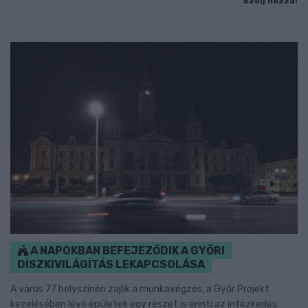
Szólj hozzá!
A NAPOKBAN BEFEJEZŐDIK A GYŐRI
DÍSZKIVILÁGÍTÁS LEKAPCSOLÁSA
A város 77 helyszínén zajlik a munkavégzés, a Győr Projekt
kezelésében lévő épületek egy részét is érinti az intézkedés.