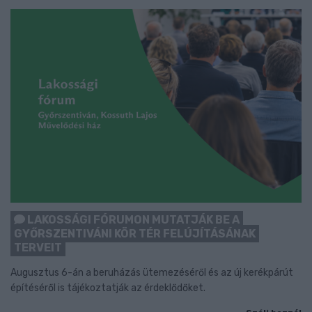
LAKOSSÁGI FÓRUMON MUTATJÁK BE A
GYŐRSZENTIVÁNI KÖR TÉR FELÚJÍTÁSÁNAK
TERVEIT
Augusztus 6-án a beruházás ütemezéséről és az új kerékpárút
építéséről is tájékoztatják az érdeklődőket.