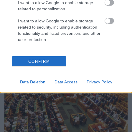
I want to allow Google to enable storage
CZUNYINÉ HARCA A GMAIL ÉS AZ ÖNKÉNY ELLEN
related to personalization.
- LETILTOTTA A GOOGLE A VÉDVONAL LEVELEZŐ
FIÓKJÁT
I want to allow Google to enable storage
Nem vicc! A Fidesz maradéka tényleg egy ingyenes e-mail
related to security, including authentication
szolgáltatást használt, hogy megvédje a Fidesz maradékát.
functionality and fraud prevention, and other
user protection.
Szólj hozzá!
CONFIRM
Data Deletion
Data Access
Privacy Policy