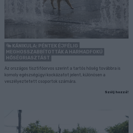
KÁNIKULA: PÉNTEK ÉJFÉLIG
MEGHOSSZABBÍTOTTÁK A HARMADFOKÚ
HŐSÉGRIASZTÁST
Az országos tisztifőorvos szerint a tartós hőség továbbra is
komoly egészségügyi kockázatot jelent, különösen a
veszélyeztetett csoportok számára.
Szólj hozzá!