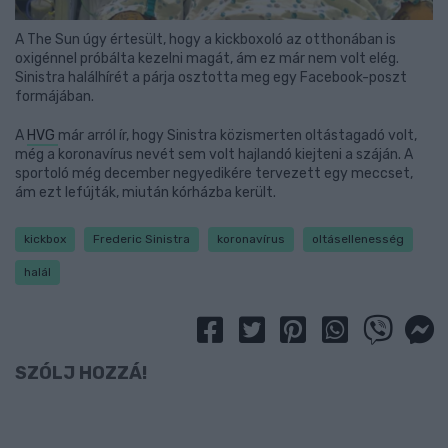
A The Sun úgy értesült, hogy a kickboxoló az otthonában is
oxigénnel próbálta kezelni magát, ám ez már nem volt elég.
Sinistra halálhírét a párja osztotta meg egy Facebook-poszt
formájában.
A
HVG
már arról ír, hogy Sinistra közismerten oltástagadó volt,
még a koronavírus nevét sem volt hajlandó kiejteni a száján. A
sportoló még december negyedikére tervezett egy meccset,
ám ezt lefújták, miután kórházba került.
kickbox
Frederic Sinistra
koronavírus
oltásellenesség
halál
SZÓLJ HOZZÁ!