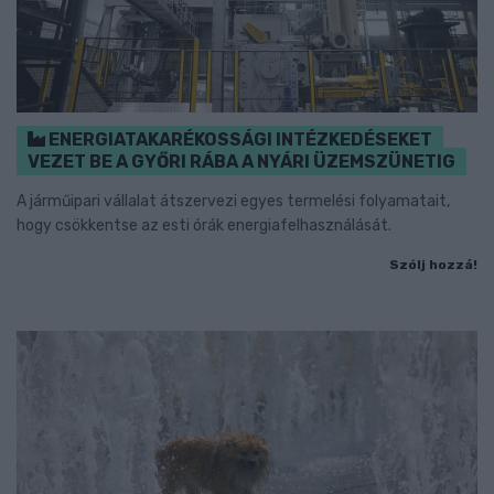
ENERGIATAKARÉKOSSÁGI INTÉZKEDÉSEKET
VEZET BE A GYŐRI RÁBA A NYÁRI ÜZEMSZÜNETIG
A járműipari vállalat átszervezi egyes termelési folyamatait,
hogy csökkentse az esti órák energiafelhasználását.
Szólj hozzá!