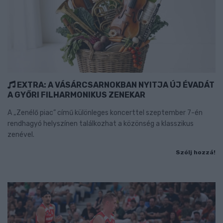
EXTRA: A VÁSÁRCSARNOKBAN NYITJA ÚJ ÉVADÁT
A GYŐRI FILHARMONIKUS ZENEKAR
A „Zenélő piac” című különleges koncerttel szeptember 7-én
rendhagyó helyszínen találkozhat a közönség a klasszikus
zenével.
Szólj hozzá!