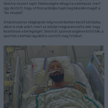
Sinistra viszont saját felelősségére elhagyta a kórházat, mert
úgy döntött, hogy otthon próbálja majd meg kikúrálni magát a
"kis vírusból".
A háromszoros világbajnok még novemberben került kórházba,
akkor is csak azért, mert az edzője megparancsolta neki, hogy
kezeltesse a betegségét. Sinistrát azonnal oxigénre kötötték, a
sportoló a kórházi ágyából is osztott meg fotókat.