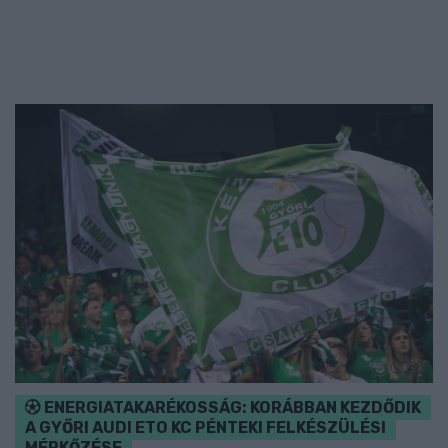
ENERGIATAKARÉKOSSÁG: KORÁBBAN KEZDŐDIK
A GYŐRI AUDI ETO KC PÉNTEKI FELKÉSZÜLÉSI
MÉRKŐZÉSE