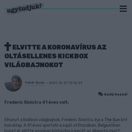
ELVITTE A KORONAVÍRUS AZ
OLTÁSELLENES KICKBOX
VILÁGBAJNOKOT
Fehér Buda
2021-12-27 10:16:39
Szólj hozzá!
Frederic Sinistra 41 éves volt.
Elhunyt a kickbox világbajnok, Frederic Sinistra, írja a
The Sun
brit
bulvárlap. A 41 éves sportoló a saját otthonában, Belgiumban
hunyt el, előtte azonban kórházba is került az állapota miatt.