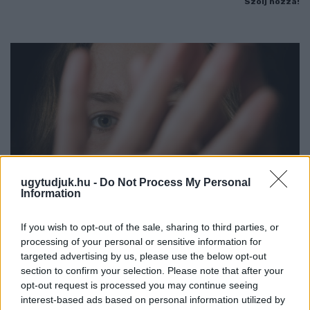
Szólj hozzá!
ugytudjuk.hu -
Do Not Process My Personal
Information
If you wish to opt-out of the sale, sharing to third parties, or
processing of your personal or sensitive information for
NŐVERŐ SZOMBATHELYI FÉRFI ELLEN EMELT
targeted advertising by us, please use the below opt-out
VÁDAT AZ ÜGYÉSZSÉG
section to confirm your selection. Please note that after your
opt-out request is processed you may continue seeing
A férfi a nyílt utcán kezdte verni áldozatát.
interest-based ads based on personal information utilized by