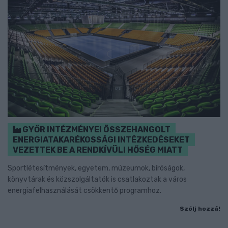
GYŐR INTÉZMÉNYEI ÖSSZEHANGOLT
ENERGIATAKARÉKOSSÁGI INTÉZKEDÉSEKET
VEZETTEK BE A RENDKÍVÜLI HŐSÉG MIATT
Sportlétesítmények, egyetem, múzeumok, bíróságok,
könyvtárak és közszolgáltatók is csatlakoztak a város
energiafelhasználását csökkentő programhoz.
Szólj hozzá!