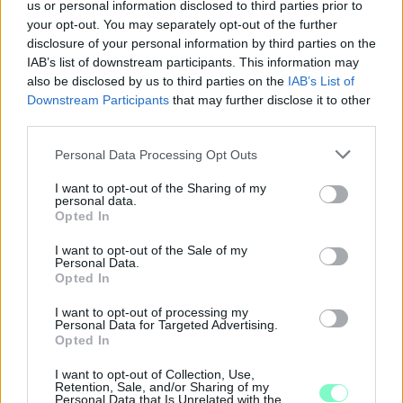
us or personal information disclosed to third parties prior to
Szólj hozzá!
your opt-out. You may separately opt-out of the further
disclosure of your personal information by third parties on the
IAB’s list of downstream participants. This information may
also be disclosed by us to third parties on the
IAB’s List of
Downstream Participants
that may further disclose it to other
third parties.
Please note that this website/app uses one or more Google
Personal Data Processing Opt Outs
services and may gather and store information including but
not limited to your visit or usage behaviour. You may click to
I want to opt-out of the Sharing of my
personal data.
grant or deny consent to Google and its third-party tags to
Opted In
use your data for below specified purposes in below Google
consent section.
I want to opt-out of the Sale of my
Personal Data.
Opted In
I want to opt-out of processing my
Personal Data for Targeted Advertising.
A RÓMAIAKTÓL AZ AGYAGKATONÁKIG –
Opted In
TÁRLATVEZETÉSEK, WORKSHOP ÉS
KÖZÖNSÉGTALÁLKOZÓ VÁRJA A LÁTOGATÓKAT A
I want to opt-out of Collection, Use,
Retention, Sale, and/or Sharing of my
GYŐRI RÓMER MÚZEUMBAN
Personal Data that Is Unrelated with the