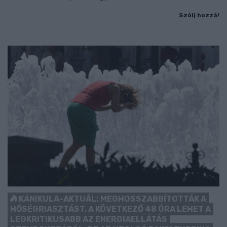
Szólj hozzá!
KÁNIKULA-AKTUÁL: MEGHOSSZABBÍTOTTÁK A
HŐSÉGRIASZTÁST, A KÖVETKEZŐ 48 ÓRA LEHET A
LEGKRITIKUSABB AZ ENERGIAELLÁTÁS