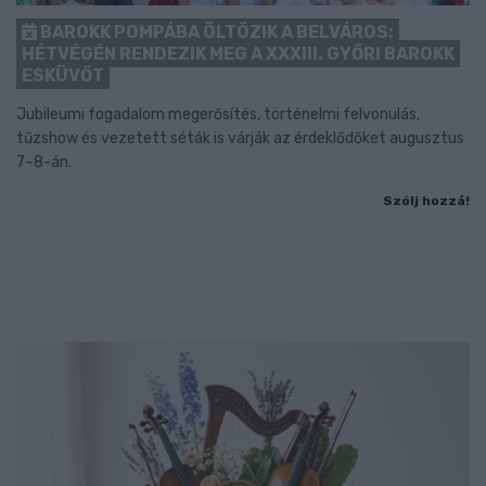
BAROKK POMPÁBA ÖLTÖZIK A BELVÁROS:
HÉTVÉGÉN RENDEZIK MEG A XXXIII. GYŐRI BAROKK
ESKÜVŐT
Jubileumi fogadalom megerősítés, történelmi felvonulás,
tűzshow és vezetett séták is várják az érdeklődőket augusztus
7–8-án.
Szólj hozzá!