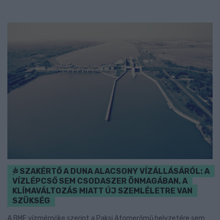
SZAKÉRTŐ A DUNA ALACSONY VÍZÁLLÁSÁRÓL: A
VÍZLÉPCSŐ SEM CSODASZER ÖNMAGÁBAN, A
KLÍMAVÁLTOZÁS MIATT ÚJ SZEMLÉLETRE VAN
SZÜKSÉG
A BME vízmérnöke szerint a Paksi Atomerőmű helyzetére sem