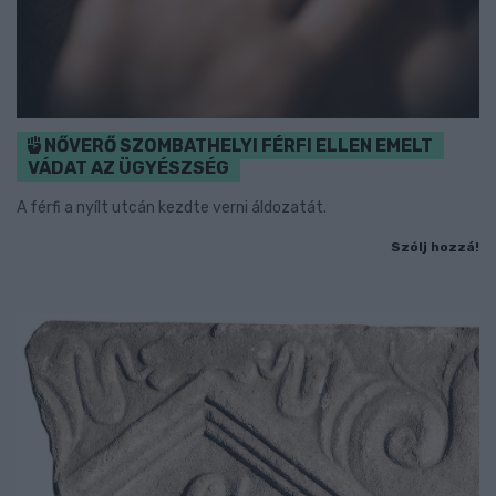
NŐVERŐ SZOMBATHELYI FÉRFI ELLEN EMELT
VÁDAT AZ ÜGYÉSZSÉG
A férfi a nyílt utcán kezdte verni áldozatát.
Szólj hozzá!