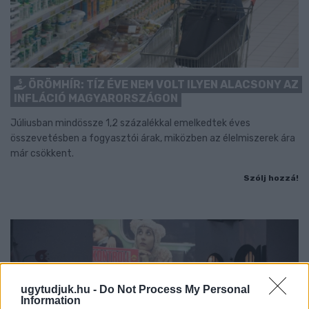
ÖRÖMHÍR: TÍZ ÉVE NEM VOLT ILYEN ALACSONY AZ
INFLÁCIÓ MAGYARORSZÁGON
Júliusban mindössze 1,2 százalékkal emelkedtek éves
összevetésben a fogyasztói árak, miközben az élelmiszerek ára
már csökkent.
Szólj hozzá!
ugytudjuk.hu -
Do Not Process My Personal
Information