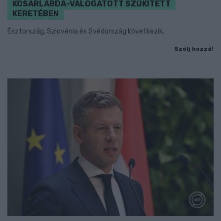
KOSÁRLABDA-VÁLOGATOTT SZŰKÍTETT
KERETÉBEN
Észtország, Szlovénia és Svédország következik.
Szólj hozzá!