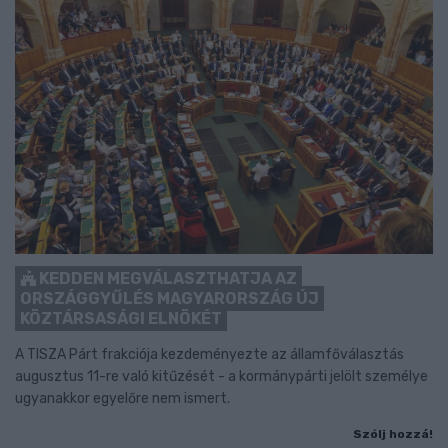
KEDDEN MEGVÁLASZTHATJA AZ
ORSZÁGGYŰLÉS MAGYARORSZÁG ÚJ
KÖZTÁRSASÁGI ELNÖKÉT
A TISZA Párt frakciója kezdeményezte az államfőválasztás
augusztus 11-re való kitűzését - a kormánypárti jelölt személye
ugyanakkor egyelőre nem ismert.
Szólj hozzá!