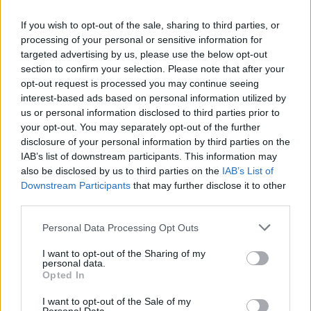
If you wish to opt-out of the sale, sharing to third parties, or
processing of your personal or sensitive information for
targeted advertising by us, please use the below opt-out
section to confirm your selection. Please note that after your
opt-out request is processed you may continue seeing
interest-based ads based on personal information utilized by
us or personal information disclosed to third parties prior to
A BAROKK ÖSSZES ÁRNYALATA ÉS MÉG EGY SOR
your opt-out. You may separately opt-out of the further
KIVÁLÓ PROGRAM VÁR MINDENKIT EZEN A HÉTVÉGÉN
disclosure of your personal information by third parties on the
GYŐRBEN
IAB’s list of downstream participants. This information may
also be disclosed by us to third parties on the
IAB’s List of
Középpontban a hagyományőrzés, de lesz Pogány Induló és
Downstream Participants
that may further disclose it to other
Majka koncert, jóga szeánsz, “borhajózás” és egy csomó minden
third parties.
más.
Please note that this website/app uses one or more Google
Personal Data Processing Opt Outs
Szólj hozzá!
services and may gather and store information including but
not limited to your visit or usage behaviour. You may click to
I want to opt-out of the Sharing of my
personal data.
grant or deny consent to Google and its third-party tags to
Opted In
use your data for below specified purposes in below Google
consent section.
I want to opt-out of the Sale of my