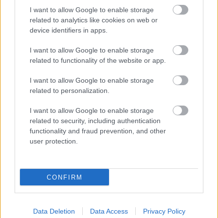
I want to allow Google to enable storage
related to analytics like cookies on web or
device identifiers in apps.
I want to allow Google to enable storage
related to functionality of the website or app.
I want to allow Google to enable storage
related to personalization.
I want to allow Google to enable storage
related to security, including authentication
functionality and fraud prevention, and other
user protection.
BAROKK POMPÁBA ÖLTÖZIK A BELVÁROS:
HÉTVÉGÉN RENDEZIK MEG A XXXIII. GYŐRI BAROKK
ESKÜVŐT
CONFIRM
Jubileumi fogadalom megerősítés, történelmi felvonulás,
tűzshow és vezetett séták is várják az érdeklődőket augusztus
7–8-án.
Data Deletion
Data Access
Privacy Policy