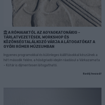
A RÓMAIAKTÓL AZ AGYAGKATONÁKIG –
TÁRLATVEZETÉSEK, WORKSHOP ÉS
KÖZÖNSÉGTALÁLKOZÓ VÁRJA A LÁTOGATÓKAT A
GYŐRI RÓMER MÚZEUMBAN
Ingyenes programokkal és különleges kiállításokkal készülnek a
hét második felére, a hőségriadó idején ráadásul a Várkazamata
– Kőtár is díjmentesen látogatható.
Szólj hozzá!