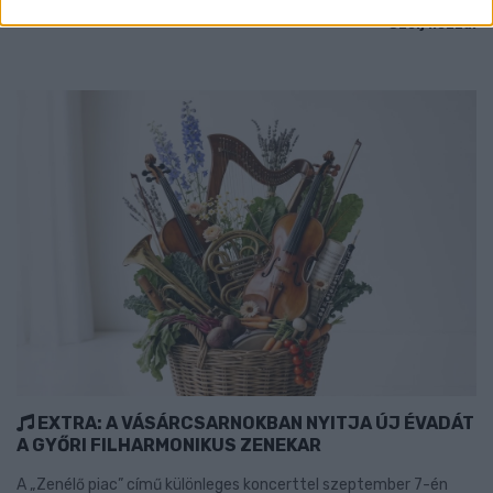
Szólj hozzá!
EXTRA: A VÁSÁRCSARNOKBAN NYITJA ÚJ ÉVADÁT
A GYŐRI FILHARMONIKUS ZENEKAR
A „Zenélő piac” című különleges koncerttel szeptember 7-én