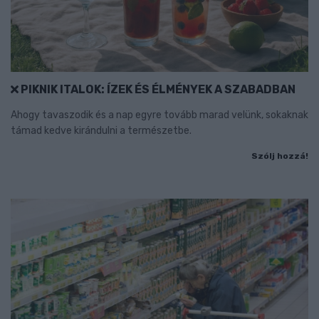
PIKNIK ITALOK: ÍZEK ÉS ÉLMÉNYEK A SZABADBAN
Ahogy tavaszodik és a nap egyre tovább marad velünk, sokaknak
támad kedve kirándulni a természetbe.
Szólj hozzá!