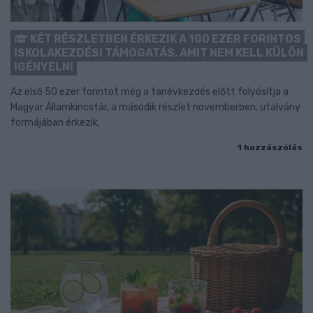
KÉT RÉSZLETBEN ÉRKEZIK A 100 EZER FORINTOS
ISKOLAKEZDÉSI TÁMOGATÁS, AMIT NEM KELL KÜLÖN
IGÉNYELNI
Az első 50 ezer forintot még a tanévkezdés előtt folyósítja a
Magyar Államkincstár, a második részlet novemberben, utalvány
formájában érkezik.
1 hozzászólás