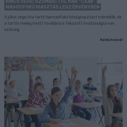
NINCS VÉGE: SZOMBATTÓL MÁR “CSAK”
MÁSODFOKÚ RIASZTÁS LESZ ÉRVÉNYBEN
A július vége óta tartó harmadfokú hőségriasztást mérséklik, de
a tartós meleg miatt továbbra is fokozott óvatosságra van
szükség.
Szólj hozzá!