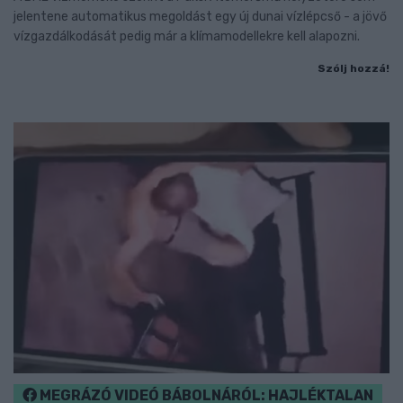
jelentene automatikus megoldást egy új dunai vízlépcső - a jövő
vízgazdálkodását pedig már a klímamodellekre kell alapozni.
Szólj hozzá!
MEGRÁZÓ VIDEÓ BÁBOLNÁRÓL: HAJLÉKTALAN