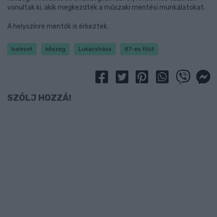
vonultak ki, akik megkezdték a műszaki mentési munkálatokat.
A helyszínre mentők is érkeztek.
baleset
kőszeg
Lukácsháza
87-es főút
SZÓLJ HOZZÁ!