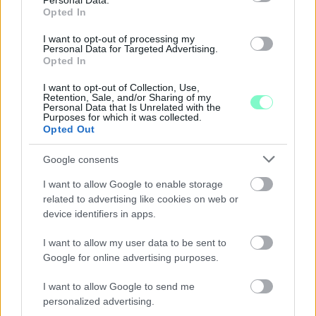
Personal Data.
Opted In
I want to opt-out of processing my
Personal Data for Targeted Advertising.
Opted In
I want to opt-out of Collection, Use,
Retention, Sale, and/or Sharing of my
Personal Data that Is Unrelated with the
Purposes for which it was collected.
Opted Out
Google consents
ENERGIATAKARÉKOSSÁG: KORÁBBAN KEZDŐDIK
I want to allow Google to enable storage
A GYŐRI AUDI ETO KC PÉNTEKI FELKÉSZÜLÉSI
MÉRKŐZÉSE
related to advertising like cookies on web or
device identifiers in apps.
Az energiaellátás tehermentesítése érdekében másfél órával
előrébb hozták a Brest Bretagne Handball elleni találkozó
I want to allow my user data to be sent to
kezdését.
Google for online advertising purposes.
1 hozzászólás
I want to allow Google to send me
personalized advertising.