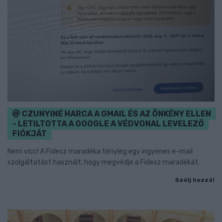
CZUNYINÉ HARCA A GMAIL ÉS AZ ÖNKÉNY ELLEN
- LETILTOTTA A GOOGLE A VÉDVONAL LEVELEZŐ
FIÓKJÁT
Nem vicc! A Fidesz maradéka tényleg egy ingyenes e-mail
szolgáltatást használt, hogy megvédje a Fidesz maradékát.
Szólj hozzá!