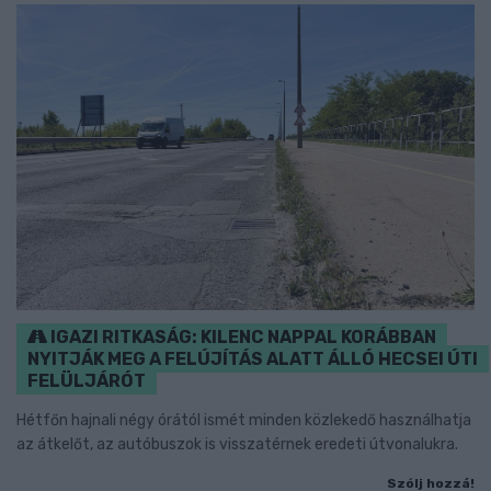
IGAZI RITKASÁG: KILENC NAPPAL KORÁBBAN
NYITJÁK MEG A FELÚJÍTÁS ALATT ÁLLÓ HECSEI ÚTI
FELÜLJÁRÓT
Hétfőn hajnali négy órától ismét minden közlekedő használhatja
az átkelőt, az autóbuszok is visszatérnek eredeti útvonalukra.
Szólj hozzá!