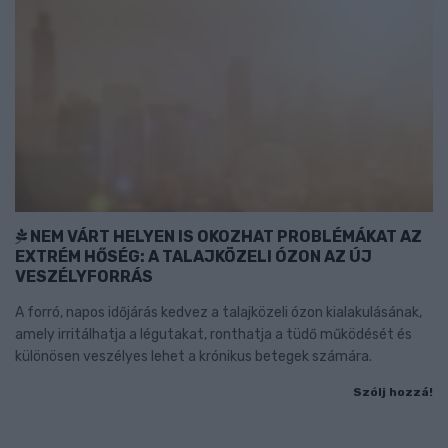
NEM VÁRT HELYEN IS OKOZHAT PROBLÉMÁKAT AZ
EXTRÉM HŐSÉG: A TALAJKÖZELI ÓZON AZ ÚJ
VESZÉLYFORRÁS
A forró, napos időjárás kedvez a talajközeli ózon kialakulásának,
amely irritálhatja a légutakat, ronthatja a tüdő működését és
különösen veszélyes lehet a krónikus betegek számára.
Szólj hozzá!