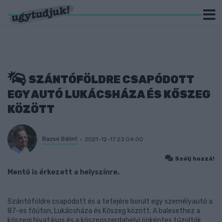
SZÁNTÓFÖLDRE CSAPÓDOTT
EGY AUTÓ LUKÁCSHÁZA ÉS KŐSZEG
KÖZÖTT
Bazsó Bálint
2021-12-17 23:04:00
Szólj hozzá!
Mentő is érkezett a helyszínre.
Szántóföldre csapódott és a tetejére borult egy személyautó a
87-es főúton, Lukácsháza és Kőszeg között. A balesethez a
kőszegi hivatásos és a kőszegszerdahelyi önkéntes tűzoltók