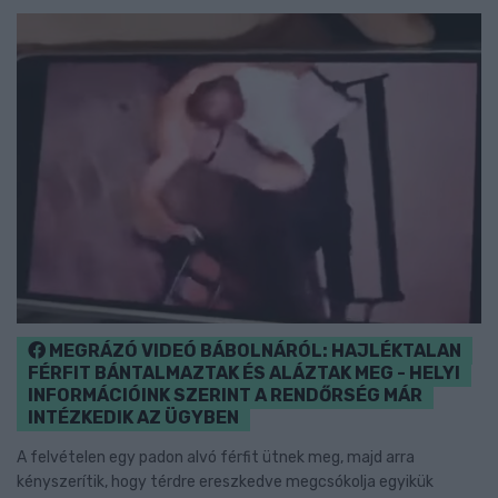
MEGRÁZÓ VIDEÓ BÁBOLNÁRÓL: HAJLÉKTALAN
FÉRFIT BÁNTALMAZTAK ÉS ALÁZTAK MEG - HELYI
INFORMÁCIÓINK SZERINT A RENDŐRSÉG MÁR
INTÉZKEDIK AZ ÜGYBEN
A felvételen egy padon alvó férfit ütnek meg, majd arra
kényszerítik, hogy térdre ereszkedve megcsókolja egyikük