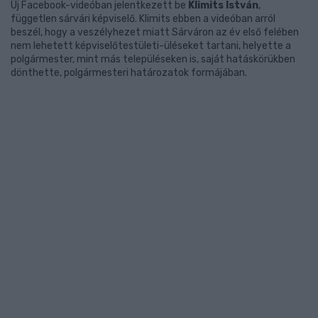
Új Facebook-videóban jelentkezett be
Klimits István
,
független sárvári képviselő. Klimits ebben a videóban arról
beszél, hogy a veszélyhezet miatt Sárváron az év első felében
nem lehetett képviselőtestületi-üléseket tartani, helyette a
polgármester, mint más településeken is, saját hatáskörükben
dönthette, polgármesteri határozatok formájában.