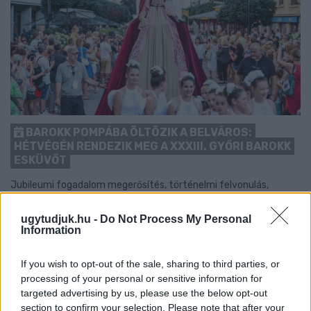
BAROKK POMPÁBA ÖLTÖZIK A BELVÁROS:
HÉTVÉGÉN RENDEZIK MEG A XXXIII. GYŐRI BAROKK
ESKÜVŐT
Jubileumi fogadalom megerősítés, történelmi felvonulás,
tűzshow és vezetett séták is várják az érdeklődőket augusztus
7–8-án.
ugytudjuk.hu -
Do Not Process My Personal
Information
Szólj hozzá!
If you wish to opt-out of the sale, sharing to third parties, or
processing of your personal or sensitive information for
targeted advertising by us, please use the below opt-out
section to confirm your selection. Please note that after your