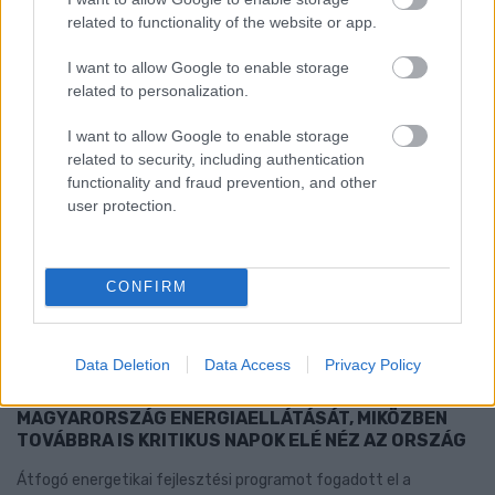
related to functionality of the website or app.
I want to allow Google to enable storage
related to personalization.
I want to allow Google to enable storage
related to security, including authentication
functionality and fraud prevention, and other
user protection.
CONFIRM
Data Deletion
Data Access
Privacy Policy
MAGYAR PÉTER: 868 MILLIÁRD FORINTOS
BERUHÁZÁSI CSOMAGGAL ERŐSÍTIK
MAGYARORSZÁG ENERGIAELLÁTÁSÁT, MIKÖZBEN
TOVÁBBRA IS KRITIKUS NAPOK ELÉ NÉZ AZ ORSZÁG
Átfogó energetikai fejlesztési programot fogadott el a