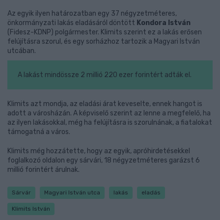
Az egyik ilyen határozatban egy 37 négyzetméteres,
önkormányzati lakás eladásáról döntött
Kondora István
(Fidesz-KDNP) polgármester. Klimits szerint ez a lakás erősen
felújításra szorul, és egy sorházhoz tartozik a Magyari István
utcában.
A lakást mindössze 2 millió 220 ezer forintért adták el.
Klimits azt mondja, az eladási árat keveselte, ennek hangot is
adott a városházán. A képviselő szerint az lenne a megfelelő, ha
az ilyen lakásokkal, még ha felújításra is szorulnának, a fiatalokat
támogatná a város.
Klimits még hozzátette, hogy az egyik, apróhirdetésekkel
foglalkozó oldalon egy sárvári, 18 négyzetméteres garázst 6
millió forintért árulnak.
Sárvár
Magyari István utca
lakás
eladás
Klimits István