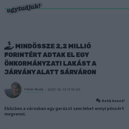
MINDÖSSZE 2,2 MILLIÓ
FORINTÉRT ADTAK EL EGY
ÖNKORMÁNYZATI LAKÁST A
JÁRVÁNY ALATT SÁRVÁRON
Fehér Buda
2021-12-13 17:19:00
Szólj hozzá!
Eközben a városban egy garázst sem lehet ennyi pénzért
megvenni.