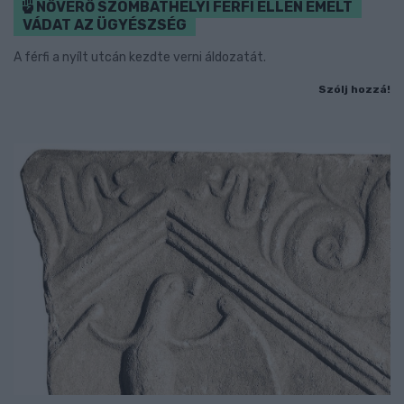
NŐVERŐ SZOMBATHELYI FÉRFI ELLEN EMELT
VÁDAT AZ ÜGYÉSZSÉG
A férfi a nyílt utcán kezdte verni áldozatát.
Szólj hozzá!