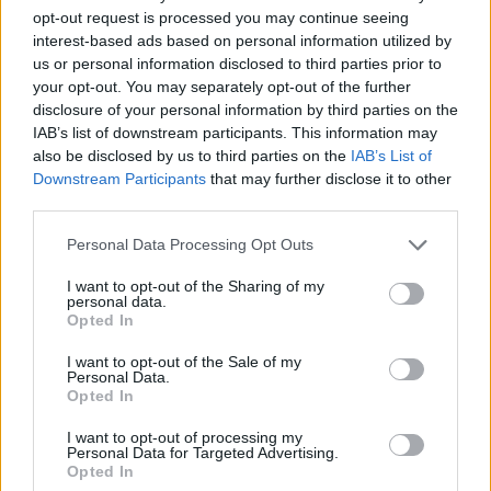
opt-out request is processed you may continue seeing
interest-based ads based on personal information utilized by
us or personal information disclosed to third parties prior to
your opt-out. You may separately opt-out of the further
disclosure of your personal information by third parties on the
IAB’s list of downstream participants. This information may
also be disclosed by us to third parties on the
IAB’s List of
Downstream Participants
that may further disclose it to other
third parties.
Please note that this website/app uses one or more Google
Personal Data Processing Opt Outs
services and may gather and store information including but
EXTRA: A VÁSÁRCSARNOKBAN NYITJA ÚJ ÉVADÁT
not limited to your visit or usage behaviour. You may click to
I want to opt-out of the Sharing of my
personal data.
A GYŐRI FILHARMONIKUS ZENEKAR
grant or deny consent to Google and its third-party tags to
Opted In
use your data for below specified purposes in below Google
A „Zenélő piac” című különleges koncerttel szeptember 7-én
consent section.
I want to opt-out of the Sale of my
rendhagyó helyszínen találkozhat a közönség a klasszikus
Personal Data.
zenével.
Opted In
Szólj hozzá!
I want to opt-out of processing my
Personal Data for Targeted Advertising.
Opted In