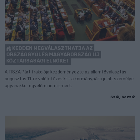
KEDDEN MEGVÁLASZTHATJA AZ
ORSZÁGGYŰLÉS MAGYARORSZÁG ÚJ
KÖZTÁRSASÁGI ELNÖKÉT
A TISZA Párt frakciója kezdeményezte az államfőválasztás
augusztus 11-re való kitűzését - a kormánypárti jelölt személye
ugyanakkor egyelőre nem ismert.
Szólj hozzá!