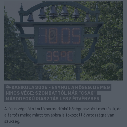
KÁNIKULA 2026 - ENYHÜL A HŐSÉG, DE MÉG
NINCS VÉGE: SZOMBATTÓL MÁR “CSAK”
MÁSODFOKÚ RIASZTÁS LESZ ÉRVÉNYBEN
A július vége óta tartó harmadfokú hőségriasztást mérséklik, de
a tartós meleg miatt továbbra is fokozott óvatosságra van
szükség.