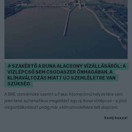
SZAKÉRTŐ A DUNA ALACSONY VÍZÁLLÁSÁRÓL: A
VÍZLÉPCSŐ SEM CSODASZER ÖNMAGÁBAN, A
KLÍMAVÁLTOZÁS MIATT ÚJ SZEMLÉLETRE VAN
SZÜKSÉG
A BME vízmérnöke szerint a Paksi Atomerőmű helyzetére sem
jelentene automatikus megoldást egy új dunai vízlépcső - a jövő
vízgazdálkodását pedig már a klímamodellekre kell alapozni.
Szólj hozzá!