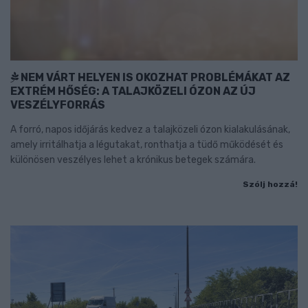
NEM VÁRT HELYEN IS OKOZHAT PROBLÉMÁKAT AZ
EXTRÉM HŐSÉG: A TALAJKÖZELI ÓZON AZ ÚJ
VESZÉLYFORRÁS
A forró, napos időjárás kedvez a talajközeli ózon kialakulásának,
amely irritálhatja a légutakat, ronthatja a tüdő működését és
különösen veszélyes lehet a krónikus betegek számára.
Szólj hozzá!