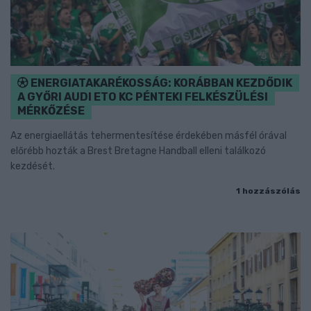
ENERGIATAKARÉKOSSÁG: KORÁBBAN KEZDŐDIK
A GYŐRI AUDI ETO KC PÉNTEKI FELKÉSZÜLÉSI
MÉRKŐZÉSE
Az energiaellátás tehermentesítése érdekében másfél órával
előrébb hozták a Brest Bretagne Handball elleni találkozó
kezdését.
1 hozzászólás