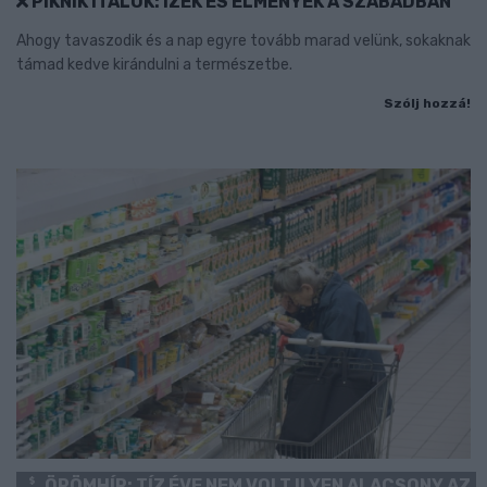
PIKNIK ITALOK: ÍZEK ÉS ÉLMÉNYEK A SZABADBAN
Ahogy tavaszodik és a nap egyre tovább marad velünk, sokaknak
támad kedve kirándulni a természetbe.
Szólj hozzá!
ÖRÖMHÍR: TÍZ ÉVE NEM VOLT ILYEN ALACSONY AZ