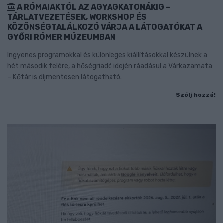
A RÓMAIAKTÓL AZ AGYAGKATONÁKIG –
TÁRLATVEZETÉSEK, WORKSHOP ÉS
KÖZÖNSÉGTALÁLKOZÓ VÁRJA A LÁTOGATÓKAT A
GYŐRI RÓMER MÚZEUMBAN
Ingyenes programokkal és különleges kiállításokkal készülnek a
hét második felére, a hőségriadó idején ráadásul a Várkazamata
– Kőtár is díjmentesen látogatható.
Szólj hozzá!