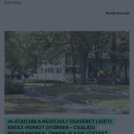
kormány.
Szólj hozzá!
ÁTADJÁK A MEGÚJULT ERZSÉBET LIGETI
KRESZ-PARKOT GYŐRBEN – CSALÁDI
PROGRAMOKKAL ÜNNEPLIK A FELÚJÍTÁST