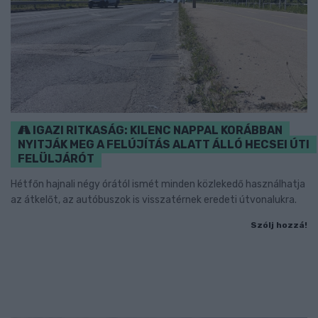
IGAZI RITKASÁG: KILENC NAPPAL KORÁBBAN
NYITJÁK MEG A FELÚJÍTÁS ALATT ÁLLÓ HECSEI ÚTI
FELÜLJÁRÓT
Hétfőn hajnali négy órától ismét minden közlekedő használhatja
az átkelőt, az autóbuszok is visszatérnek eredeti útvonalukra.
Szólj hozzá!