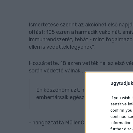
Ismertetése szerint az akcióhét első napjá
oltást: 105 ezren a harmadik vakcinát, am
immunrendszerét, tehát - mint fogalmazott
ellen is védettek legyenek".
Hozzátette, 18 ezren vették fel az első vé
során védetté válnak".
ugytudjuk
Én köszönöm azt, hogy felismerték enne
embertársaik egészsége iránt is
If you wish 
sensitive in
confirm you
continue se
- hangoztatta Müller Cecília.
information 
further disc