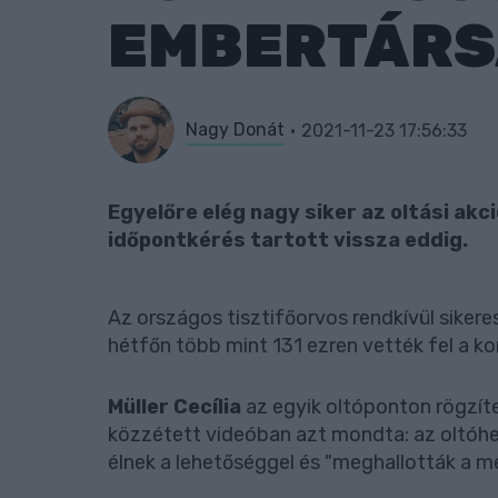
EMBERTÁRS
Nagy Donát
2021-11-23 17:56:33
Egyelőre elég nagy siker az oltási akc
időpontkérés tartott vissza eddig.
Az országos tisztifőorvos rendkívül sikeres
hétfőn több mint 131 ezren vették fel a koro
Müller Cecília
az egyik oltóponton rögzít
közzétett videóban azt mondta: az oltóh
élnek a lehetőséggel és "meghallották a m