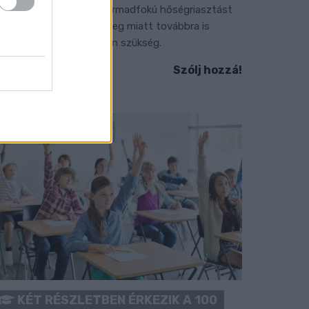
 július vége óta tartó harmadfokú hőségriasztást
érséklik, de a tartós meleg miatt továbbra is
okozott óvatosságra van szükség.
Szólj hozzá!
KÉT RÉSZLETBEN ÉRKEZIK A 100