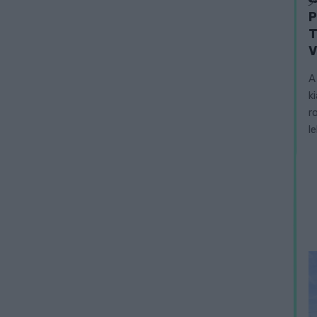
P
T
V
A
k
r
l