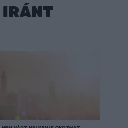
 IRÁNT
NEM VÁRT HELYEN IS OKOZHAT