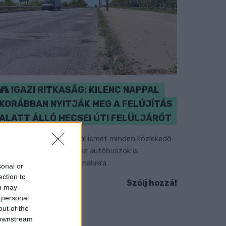
IGAZI RITKASÁG: KILENC NAPPAL
KORÁBBAN NYITJÁK MEG A FELÚJÍTÁS
ALATT ÁLLÓ HECSEI ÚTI FELÜLJÁRÓT
étfőn hajnali négy órától ismét minden közlekedő
asználhatja az átkelőt, az autóbuszok is
isszatérnek eredeti útvonalukra.
sonal or
ection to
Szólj hozzá!
ou may
 personal
out of the
 downstream