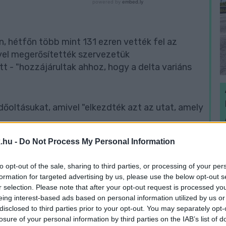
n, hétfőn több mint 131 ezren vették fel az
ivel megerősítették szervezetük
 - "hozzájárultak ahhoz, hogy a delta variáns
dőoltásukat, amivel "elkezdték azt az utat, amely
H
.hu -
Do Not Process My Personal Information
h
k jelentőségét, felelősséget éreznek saját és
v
to opt-out of the sale, sharing to third parties, or processing of your per
formation for targeted advertising by us, please use the below opt-out s
r selection. Please note that after your opt-out request is processed y
eing interest-based ads based on personal information utilized by us or
disclosed to third parties prior to your opt-out. You may separately opt-
losure of your personal information by third parties on the IAB’s list of