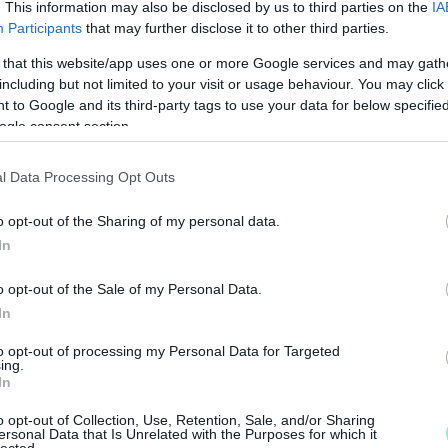
. This information may also be disclosed by us to third parties on the
IA
ten reggel 7 és 19 óra között várják az
Participants
that may further disclose it to other third parties.
 that this website/app uses one or more Google services and may gath
including but not limited to your visit or usage behaviour. You may click 
őségével, Müller Cecília azt javasolta, hogy
 to Google and its third-party tags to use your data for below specifi
 akiknek a második oltása óta 4-6 hónap eltelt,
ogle consent section.
ősítő oltás lehetőségével.
l Data Processing Opt Outs
l emberre, és ahhoz, hogy ne fertőződjünk meg,
o opt-out of the Sharing of my personal data.
 felvétele
In
o opt-out of the Sale of my Personal Data.
In
to opt-out of processing my Personal Data for Targeted
ing.
In
M
e
o opt-out of Collection, Use, Retention, Sale, and/or Sharing
ersonal Data that Is Unrelated with the Purposes for which it
lected.