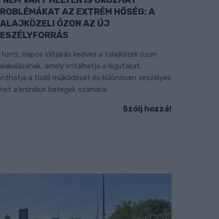
ROBLÉMÁKAT AZ EXTRÉM HŐSÉG: A
ALAJKÖZELI ÓZON AZ ÚJ
ESZÉLYFORRÁS
 forró, napos időjárás kedvez a talajközeli ózon
ialakulásának, amely irritálhatja a légutakat,
onthatja a tüdő működését és különösen veszélyes
ehet a krónikus betegek számára.
Szólj hozzá!