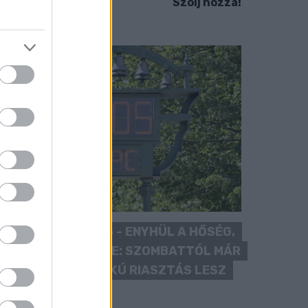
Szólj hozzá!
KÁNIKULA 2026 - ENYHÜL A HŐSÉG,
DE MÉG NINCS VÉGE: SZOMBATTÓL MÁR
“CSAK” MÁSODFOKÚ RIASZTÁS LESZ
ÉRVÉNYBEN