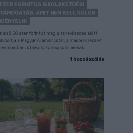
EZER FORINTOS ISKOLAKEZDÉSI
TÁMOGATÁS, AMIT NEM KELL KÜLÖN
IGÉNYELNI
z első 50 ezer forintot még a tanévkezdés előtt
olyósítja a Magyar Államkincstár, a második részlet
ovemberben, utalvány formájában érkezik.
1 hozzászólás