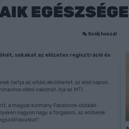
AIK EGÉSZSÉGE
Szólj hozzá!
ióhét, sokakat az előzetes regisztráció és
nek tartja az oltási akcióhetet; az első napon,
navírus elleni vakcinát, írja az MTI.
ett, a magyar kormány Facebook-oldalán
elyeken nagyon nagy a forgalom, az emberek
egszólításunkat".