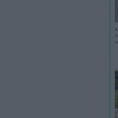
A
f
n