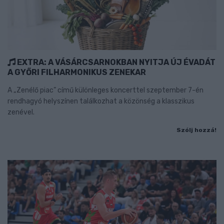
EXTRA: A VÁSÁRCSARNOKBAN NYITJA ÚJ ÉVADÁT
A GYŐRI FILHARMONIKUS ZENEKAR
A „Zenélő piac” című különleges koncerttel szeptember 7-én
rendhagyó helyszínen találkozhat a közönség a klasszikus
zenével.
Szólj hozzá!