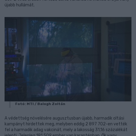
újabb hullámát.
Fotó: MTI / Balogh Zoltán
A védettség növelésére augusztusban újabb, harmadik oltási
kampányt hirdettek meg, melyben eddig 2 897 702-en vették
fel a harmadik adag vakcinát, mely a lakosság 31,16 százalékát
jelenti. Jelenleg 181 509 ember van karanténban. Ők vagy