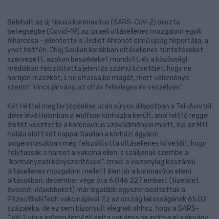
Belehalt az új típusú koronavírus (SARS-CoV-2) okozta
betegségbe (Covid-19) az izraeli oltásellenes mozgalom egyik
élharcosa - jelentette a Jediót Ahronót című újság hírportálja, a
ynet hétfőn. Chaj Saulian korábban oltásellenes tüntetéseket
szervezett, azokon beszédeket mondott, és a közösségi
médiában felszólította jelentős számú követőjét, hogy ne
hordjon maszkot, s ne oltassa be magát, mert véleménye
szerint "nincs járvány, az oltás felesleges és veszélyes".
Két héttel megfertőződése után súlyos állapotban a Tel-Avivtól
délre lévő Holonban a Wolfson kórházba került, ahol hétfő reggel
életét vesztette a koronavírus szövődményei miatt, írja az MTI.
Halála előtt két nappal Saulian a kórházi ágyáról
oxigénmaszkban még felszólította oltásellenes követőit, hogy
folytassák a harcot a vakcina ellen, s szálljanak szembe a
"kormányzati kényszerítéssel". Izrael a viszonylag kisszámú
oltásellenes mozgalom mellett élen jár a koronavírus elleni
oltásokban, december vége óta 6 046 227 embert (tizenkét
évesnél idősebbeket) már legalább egyszer beoltottak a
Pfizer/BioNTech vakcinájával. Ez az ország lakosságának 65,02
százaléka, de ez sem bizonyult elégnek ahhoz, hogy a SARS-
CoV-2 vírus erősen fertőző delta variánsa ne indítsa el a járvány