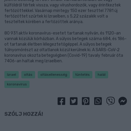
külföldről tértek vissza, vagy vírushordozók, vagy érintkeztek
fertőzöttekkel. Vasárnap mintegy 150 ezer teszttel 7781 új
fertőzöttet szűrtek ki Izraelben, s 5,22 százalék volt a
teszteltek körében a fertőzöttek aránya.
80 931 aktív koronavírus-esetet tartanak nyilván, és 1120-an
vannak közülük kórházban. A súlyos betegek száma 684, és 186-
ot tartanak életben lélegeztetőgéppel. A súlyos betegek
túlnyomórészt az oltatlanok közül kerülnek ki. A SARS-CoV-2
koronavírus okozta betegségben (Covid-19) tavaly február óta
7406-an haltak meg Izraelben.
Izrael
oltás
oltásellenesség
tüntetés
halál
koronavírus
SZÓLJ HOZZÁ!