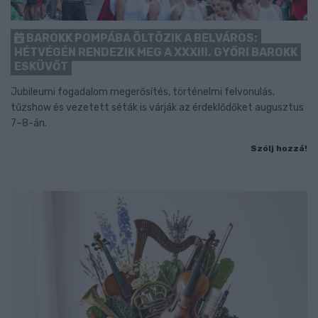
BAROKK POMPÁBA ÖLTÖZIK A BELVÁROS:
HÉTVÉGÉN RENDEZIK MEG A XXXIII. GYŐRI BAROKK
ESKÜVŐT
Jubileumi fogadalom megerősítés, történelmi felvonulás,
tűzshow és vezetett séták is várják az érdeklődőket augusztus
7–8-án.
Szólj hozzá!