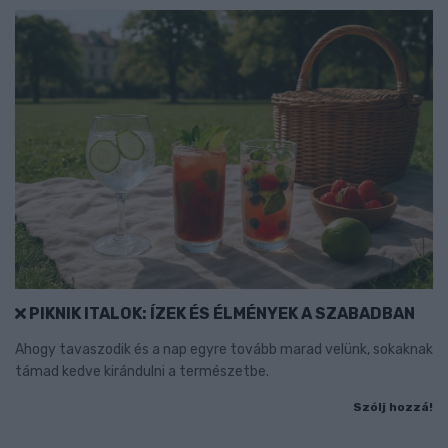
PIKNIK ITALOK: ÍZEK ÉS ÉLMÉNYEK A SZABADBAN
Ahogy tavaszodik és a nap egyre tovább marad velünk, sokaknak
támad kedve kirándulni a természetbe.
Szólj hozzá!