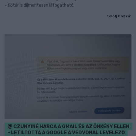
– Kőtár is díjmentesen látogatható.
Szólj hozzá!
CZUNYINÉ HARCA A GMAIL ÉS AZ ÖNKÉNY ELLEN
- LETILTOTTA A GOOGLE A VÉDVONAL LEVELEZŐ