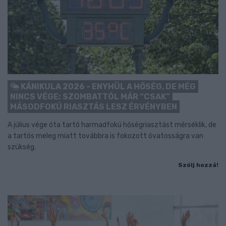
KÁNIKULA 2026 - ENYHÜL A HŐSÉG, DE MÉG
NINCS VÉGE: SZOMBATTÓL MÁR “CSAK”
MÁSODFOKÚ RIASZTÁS LESZ ÉRVÉNYBEN
A július vége óta tartó harmadfokú hőségriasztást mérséklik, de
a tartós meleg miatt továbbra is fokozott óvatosságra van
szükség.
Szólj hozzá!