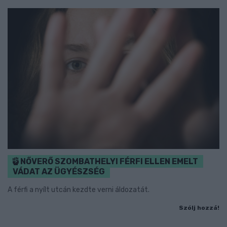
NŐVERŐ SZOMBATHELYI FÉRFI ELLEN EMELT
VÁDAT AZ ÜGYÉSZSÉG
A férfi a nyílt utcán kezdte verni áldozatát.
Szólj hozzá!