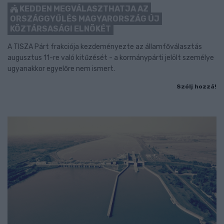
KEDDEN MEGVÁLASZTHATJA AZ
ORSZÁGGYŰLÉS MAGYARORSZÁG ÚJ
KÖZTÁRSASÁGI ELNÖKÉT
A TISZA Párt frakciója kezdeményezte az államfőválasztás
augusztus 11-re való kitűzését - a kormánypárti jelölt személye
ugyanakkor egyelőre nem ismert.
Szólj hozzá!