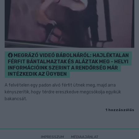
MEGRÁZÓ VIDEÓ BÁBOLNÁRÓL: HAJLÉKTALAN
FÉRFIT BÁNTALMAZTAK ÉS ALÁZTAK MEG - HELYI
INFORMÁCIÓINK SZERINT A RENDŐRSÉG MÁR
INTÉZKEDIK AZ ÜGYBEN
A felvételen egy padon alvó férfit ütnek meg, majd arra
kényszerítik, hogy térdre ereszkedve megcsókolja egyikük
bakancsát.
1 hozzászólás
IMPRESSZUM
MÉDIAAJÁNLAT