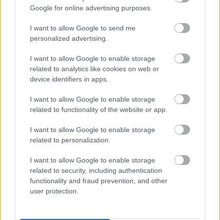
Majka koncert, jóga szeánsz, “borhajózás” és egy csomó minden
Google for online advertising purposes.
más.
I want to allow Google to send me
Szólj hozzá!
personalized advertising.
I want to allow Google to enable storage
related to analytics like cookies on web or
device identifiers in apps.
I want to allow Google to enable storage
related to functionality of the website or app.
I want to allow Google to enable storage
related to personalization.
I want to allow Google to enable storage
related to security, including authentication
functionality and fraud prevention, and other
user protection.
ENERGIATAKARÉKOSSÁG: KORÁBBAN KEZDŐDIK