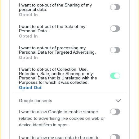
not limited to your visit or usage behaviour. You may click to
I want to opt-out of the Sharing of my
personal data.
grant or deny consent to Google and its third-party tags to
Opted In
use your data for below specified purposes in below Google
consent section.
I want to opt-out of the Sale of my
Personal Data.
Opted In
I want to opt-out of processing my
Personal Data for Targeted Advertising.
Opted In
I want to opt-out of Collection, Use,
Retention, Sale, and/or Sharing of my
Personal Data that Is Unrelated with the
Purposes for which it was collected.
Opted Out
Google consents
A BAROKK ÖSSZES ÁRNYALATA ÉS MÉG EGY SOR
I want to allow Google to enable storage
KIVÁLÓ PROGRAM VÁR MINDENKIT EZEN A HÉTVÉGÉN
related to advertising like cookies on web or
GYŐRBEN
device identifiers in apps.
Középpontban a hagyományőrzés, de lesz Pogány Induló és
I want to allow my user data to be sent to