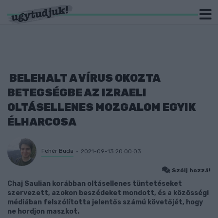
BELEHALT A VÍRUS OKOZTA
BETEGSÉGBE AZ IZRAELI
OLTÁSELLENES MOZGALOM EGYIK
ÉLHARCOSA
Fehér Buda
2021-09-13 20:00:03
Szólj hozzá!
Chaj Saulian korábban oltásellenes tüntetéseket
szervezett, azokon beszédeket mondott, és a közösségi
médiában felszólította jelentős számú követőjét, hogy
ne hordjon maszkot.