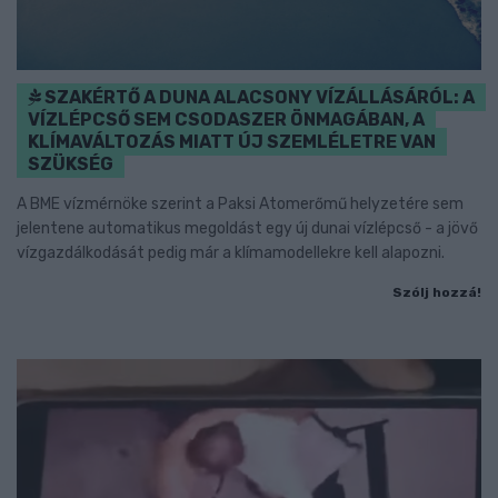
SZAKÉRTŐ A DUNA ALACSONY VÍZÁLLÁSÁRÓL: A
VÍZLÉPCSŐ SEM CSODASZER ÖNMAGÁBAN, A
KLÍMAVÁLTOZÁS MIATT ÚJ SZEMLÉLETRE VAN
SZÜKSÉG
A BME vízmérnöke szerint a Paksi Atomerőmű helyzetére sem
jelentene automatikus megoldást egy új dunai vízlépcső - a jövő
vízgazdálkodását pedig már a klímamodellekre kell alapozni.
Szólj hozzá!