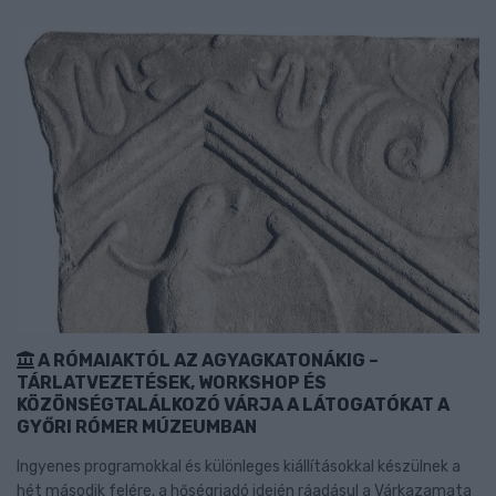
A RÓMAIAKTÓL AZ AGYAGKATONÁKIG –
TÁRLATVEZETÉSEK, WORKSHOP ÉS
KÖZÖNSÉGTALÁLKOZÓ VÁRJA A LÁTOGATÓKAT A
GYŐRI RÓMER MÚZEUMBAN
Ingyenes programokkal és különleges kiállításokkal készülnek a
hét második felére, a hőségriadó idején ráadásul a Várkazamata