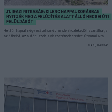
IGAZI RITKASÁG: KILENC NAPPAL KORÁBBAN
NYITJÁK MEG A FELÚJÍTÁS ALATT ÁLLÓ HECSEI ÚTI
FELÜLJÁRÓT
Hétfőn hajnali négy órától ismét minden közlekedő használhatja
az átkelőt, az autóbuszok is visszatérnek eredeti útvonalukra.
Szólj hozzá!