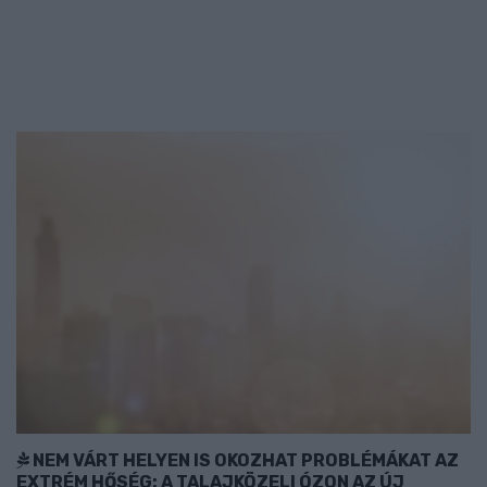
NEM VÁRT HELYEN IS OKOZHAT PROBLÉMÁKAT AZ
EXTRÉM HŐSÉG: A TALAJKÖZELI ÓZON AZ ÚJ