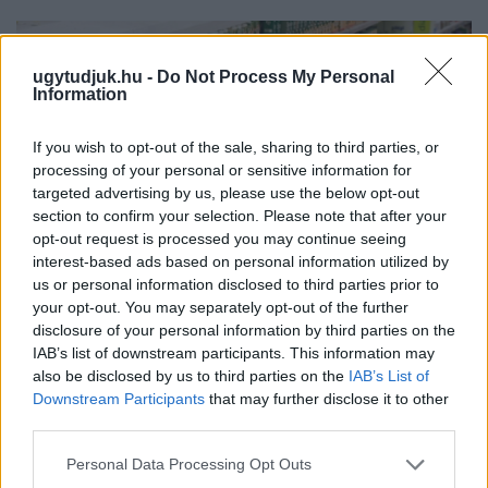
ugytudjuk.hu -
Do Not Process My Personal
Information
If you wish to opt-out of the sale, sharing to third parties, or
processing of your personal or sensitive information for
targeted advertising by us, please use the below opt-out
section to confirm your selection. Please note that after your
opt-out request is processed you may continue seeing
interest-based ads based on personal information utilized by
us or personal information disclosed to third parties prior to
your opt-out. You may separately opt-out of the further
disclosure of your personal information by third parties on the
ÖRÖMHÍR: TÍZ ÉVE NEM VOLT ILYEN ALACSONY AZ
IAB’s list of downstream participants. This information may
INFLÁCIÓ MAGYARORSZÁGON
also be disclosed by us to third parties on the
IAB’s List of
Júliusban mindössze 1,2 százalékkal emelkedtek éves
Downstream Participants
that may further disclose it to other
third parties.
összevetésben a fogyasztói árak, miközben az élelmiszerek ára
már csökkent.
Please note that this website/app uses one or more Google
Personal Data Processing Opt Outs
services and may gather and store information including but
Szólj hozzá!