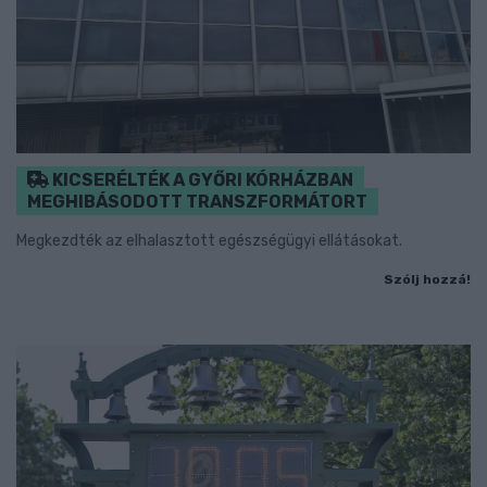
KICSERÉLTÉK A GYŐRI KÓRHÁZBAN
MEGHIBÁSODOTT TRANSZFORMÁTORT
Megkezdték az elhalasztott egészségügyi ellátásokat.
Szólj hozzá!