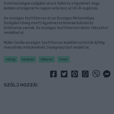
A meteorológiai szolgálat arra is felhívta a figyelmet, hogy
kedden országszerte nagyon erős lesz az UV-B-sugárzás.
Az országos tisztifőorvos és az Országos Meteorológia
Szolgálat hőség miatti figyelmeztetésének különböző
kritériumai vannak. Az országos tisztifőorvos három fokozatot
rendelhet el.
Müller Cecília országos tisztifőorvos keddtől csütörtök éjfélig
másodfokú intézkedését, hőségriasztást rendelt el.
hőség
kánikula
időjárás
omsz
SZÓLJ HOZZÁ!