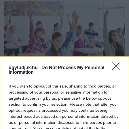
ugytudjuk.hu -
Do Not Process My Personal
Information
If you wish to opt-out of the sale, sharing to third parties, or
KÉT RÉSZLETBEN ÉRKEZIK A 100 EZER FORINTOS
processing of your personal or sensitive information for
ISKOLAKEZDÉSI TÁMOGATÁS, AMIT NEM KELL KÜLÖN
targeted advertising by us, please use the below opt-out
IGÉNYELNI
section to confirm your selection. Please note that after your
opt-out request is processed you may continue seeing
Az első 50 ezer forintot még a tanévkezdés előtt folyósítja a
interest-based ads based on personal information utilized by
Magyar Államkincstár, a második részlet novemberben, utalvány
us or personal information disclosed to third parties prior to
formájában érkezik.
your opt-out. You may separately opt-out of the further