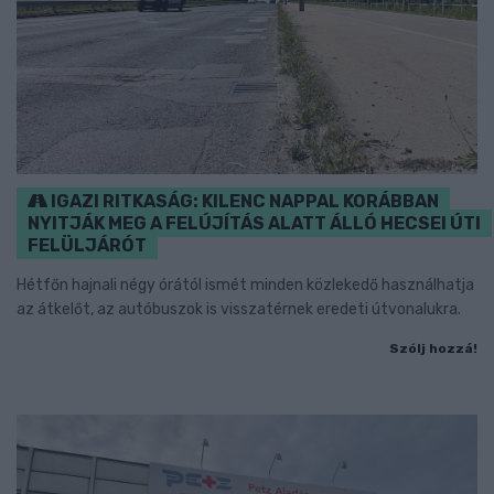
IGAZI RITKASÁG: KILENC NAPPAL KORÁBBAN
NYITJÁK MEG A FELÚJÍTÁS ALATT ÁLLÓ HECSEI ÚTI
FELÜLJÁRÓT
Hétfőn hajnali négy órától ismét minden közlekedő használhatja
az átkelőt, az autóbuszok is visszatérnek eredeti útvonalukra.
Szólj hozzá!