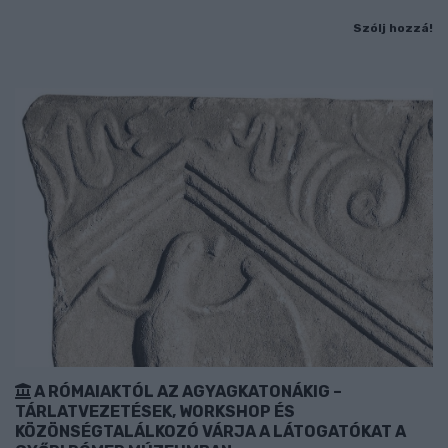
Szólj hozzá!
A RÓMAIAKTÓL AZ AGYAGKATONÁKIG –
TÁRLATVEZETÉSEK, WORKSHOP ÉS
KÖZÖNSÉGTALÁLKOZÓ VÁRJA A LÁTOGATÓKAT A