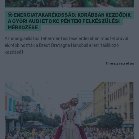
ENERGIATAKARÉKOSSÁG: KORÁBBAN KEZDŐDIK
A GYŐRI AUDI ETO KC PÉNTEKI FELKÉSZÜLÉSI
MÉRKŐZÉSE
Az energiaellátás tehermentesítése érdekében másfél órával
előrébb hozták a Brest Bretagne Handball elleni találkozó
kezdését.
1 hozzászólás