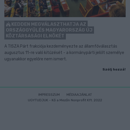
KEDDEN MEGVÁLASZTHATJA AZ
ORSZÁGGYŰLÉS MAGYARORSZÁG ÚJ
KÖZTÁRSASÁGI ELNÖKÉT
A TISZA Párt frakciója kezdeményezte az államfőválasztás
augusztus 11-re való kitűzését - a kormánypárti jelölt személye
ugyanakkor egyelőre nem ismert.
Szólj hozzá!
IMPRESSZUM
MÉDIAAJÁNLAT
UGYTUDJUK - Kő a Mezőn Nonprofit Kft. 2022