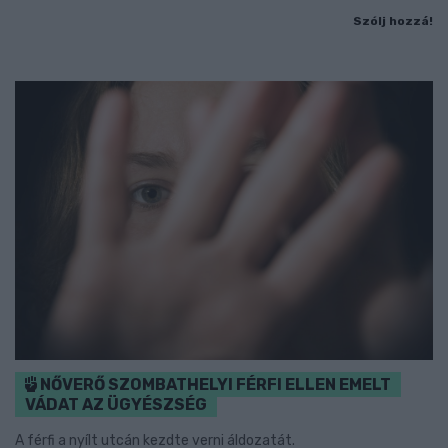
Szólj hozzá!
NŐVERŐ SZOMBATHELYI FÉRFI ELLEN EMELT
VÁDAT AZ ÜGYÉSZSÉG
A férfi a nyílt utcán kezdte verni áldozatát.