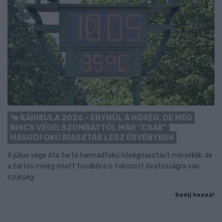
KÁNIKULA 2026 - ENYHÜL A HŐSÉG, DE MÉG
NINCS VÉGE: SZOMBATTÓL MÁR “CSAK”
MÁSODFOKÚ RIASZTÁS LESZ ÉRVÉNYBEN
A július vége óta tartó harmadfokú hőségriasztást mérséklik, de
a tartós meleg miatt továbbra is fokozott óvatosságra van
szükség.
Szólj hozzá!