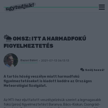
OMSZ: ITT A HARMADFOKÚ
FIGYELMEZTETÉS
Bazsó Bálint
2021-07-13 06:13:13
Szólj hozzá!
A tartós hőség veszélye miatt harmadfokú
figyelmeztetéseket is kiadott keddre az Országos
Meteorológiai Szolgálat.
Az MTI-hez eljuttatott veszélyjelzésük szerint a legmagasabb
fokú (piros) figyelmeztetést Baranya, Bács-Kiskun, Csongrád-