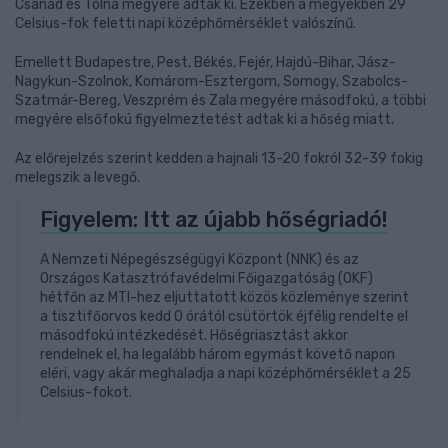
Csanád és Tolna megyére adták ki. Ezekben a megyékben 29
Celsius-fok feletti napi középhőmérséklet valószínű.
Emellett Budapestre, Pest, Békés, Fejér, Hajdú-Bihar, Jász-
Nagykun-Szolnok, Komárom-Esztergom, Somogy, Szabolcs-
Szatmár-Bereg, Veszprém és Zala megyére másodfokú, a többi
megyére elsőfokú figyelmeztetést adtak ki a hőség miatt.
Az előrejelzés szerint kedden a hajnali 13-20 fokról 32-39 fokig
melegszik a levegő.
Figyelem: Itt az újabb hőségriadó!
A Nemzeti Népegészségügyi Központ (NNK) és az
Országos Katasztrófavédelmi Főigazgatóság (OKF)
hétfőn az MTI-hez eljuttatott közös közleménye szerint
a tisztifőorvos kedd 0 órától csütörtök éjfélig rendelte el
másodfokú intézkedését. Hőségriasztást akkor
rendelnek el, ha legalább három egymást követő napon
eléri, vagy akár meghaladja a napi középhőmérséklet a 25
Celsius-fokot.