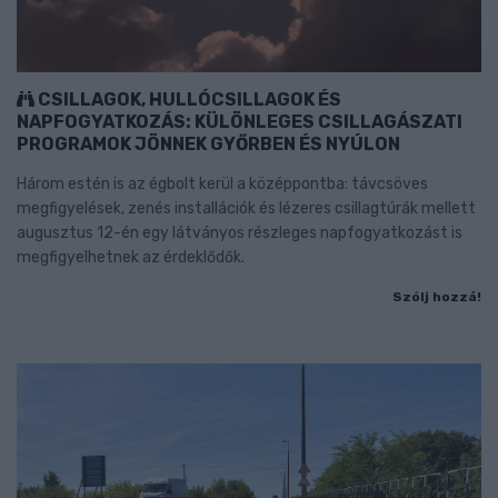
CSILLAGOK, HULLÓCSILLAGOK ÉS
NAPFOGYATKOZÁS: KÜLÖNLEGES CSILLAGÁSZATI
PROGRAMOK JÖNNEK GYŐRBEN ÉS NYÚLON
Három estén is az égbolt kerül a középpontba: távcsöves
megfigyelések, zenés installációk és lézeres csillagtúrák mellett
augusztus 12-én egy látványos részleges napfogyatkozást is
megfigyelhetnek az érdeklődők.
Szólj hozzá!