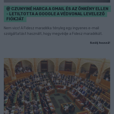
CZUNYINÉ HARCA A GMAIL ÉS AZ ÖNKÉNY ELLEN
- LETILTOTTA A GOOGLE A VÉDVONAL LEVELEZŐ
FIÓKJÁT
Nem vicc! A Fidesz maradéka tényleg egy ingyenes e-mail
szolgáltatást használt, hogy megvédje a Fidesz maradékát.
Szólj hozzá!