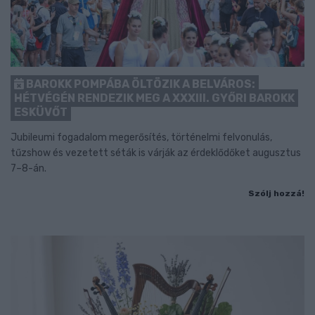
BAROKK POMPÁBA ÖLTÖZIK A BELVÁROS:
HÉTVÉGÉN RENDEZIK MEG A XXXIII. GYŐRI BAROKK
ESKÜVŐT
Jubileumi fogadalom megerősítés, történelmi felvonulás,
tűzshow és vezetett séták is várják az érdeklődőket augusztus
7–8-án.
Szólj hozzá!