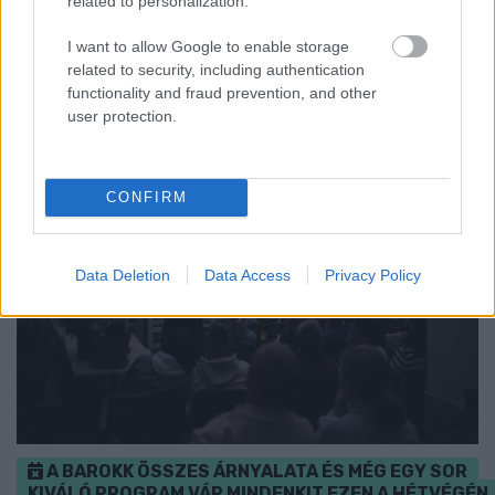
related to personalization.
összevetésben a fogyasztói árak, miközben az élelmiszerek ára
már csökkent.
I want to allow Google to enable storage
related to security, including authentication
Szólj hozzá!
functionality and fraud prevention, and other
user protection.
CONFIRM
Data Deletion
Data Access
Privacy Policy
A BAROKK ÖSSZES ÁRNYALATA ÉS MÉG EGY SOR
KIVÁLÓ PROGRAM VÁR MINDENKIT EZEN A HÉTVÉGÉN