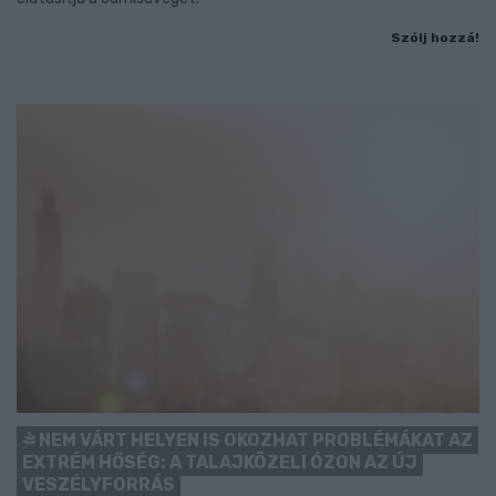
Szólj hozzá!
NEM VÁRT HELYEN IS OKOZHAT PROBLÉMÁKAT AZ
EXTRÉM HŐSÉG: A TALAJKÖZELI ÓZON AZ ÚJ
VESZÉLYFORRÁS