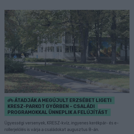
ÁTADJÁK A MEGÚJULT ERZSÉBET LIGETI
KRESZ-PARKOT GYŐRBEN – CSALÁDI
PROGRAMOKKAL ÜNNEPLIK A FELÚJÍTÁST
Ügyességi versenyek, KRESZ-kvíz, ingyenes kerékpár- és e-
rollerjelölés is várja a családokat augusztus 8-án.