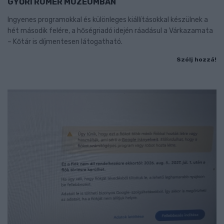
GYŐRI RÓMER MÚZEUMBAN
Ingyenes programokkal és különleges kiállításokkal készülnek a
hét második felére, a hőségriadó idején ráadásul a Várkazamata
– Kőtár is díjmentesen látogatható.
Szólj hozzá!