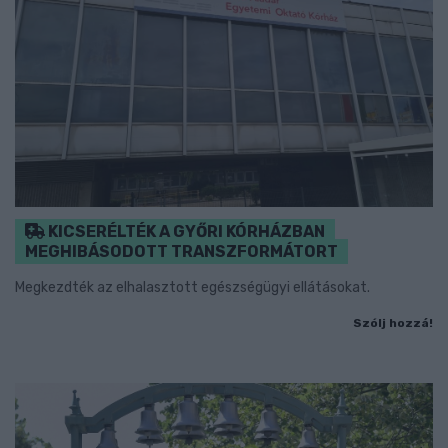
KICSERÉLTÉK A GYŐRI KÓRHÁZBAN
MEGHIBÁSODOTT TRANSZFORMÁTORT
Megkezdték az elhalasztott egészségügyi ellátásokat.
Szólj hozzá!