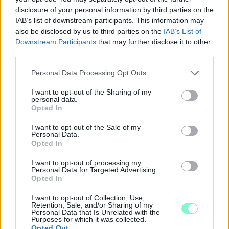
1 hozzászólás
disclosure of your personal information by third parties on the
IAB’s list of downstream participants. This information may
also be disclosed by us to third parties on the
IAB’s List of
Downstream Participants
that may further disclose it to other
third parties.
Please note that this website/app uses one or more Google
Personal Data Processing Opt Outs
services and may gather and store information including but
not limited to your visit or usage behaviour. You may click to
I want to opt-out of the Sharing of my
personal data.
grant or deny consent to Google and its third-party tags to
Opted In
use your data for below specified purposes in below Google
consent section.
I want to opt-out of the Sale of my
Personal Data.
Opted In
I want to opt-out of processing my
Personal Data for Targeted Advertising.
Opted In
PIKNIK ITALOK: ÍZEK ÉS ÉLMÉNYEK A SZABADBAN
I want to opt-out of Collection, Use,
Retention, Sale, and/or Sharing of my
Ahogy tavaszodik és a nap egyre tovább marad velünk, sokaknak
Personal Data that Is Unrelated with the
Purposes for which it was collected.
támad kedve kirándulni a természetbe.
Opted Out