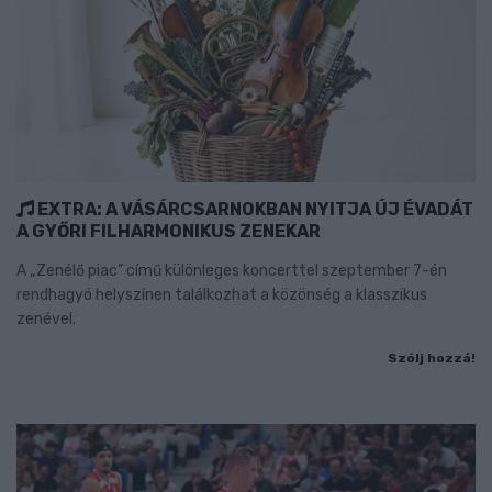
EXTRA: A VÁSÁRCSARNOKBAN NYITJA ÚJ ÉVADÁT
A GYŐRI FILHARMONIKUS ZENEKAR
A „Zenélő piac” című különleges koncerttel szeptember 7-én
rendhagyó helyszínen találkozhat a közönség a klasszikus
zenével.
Szólj hozzá!