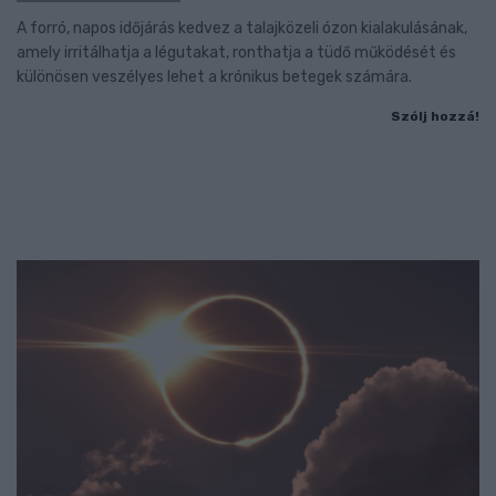
A forró, napos időjárás kedvez a talajközeli ózon kialakulásának,
amely irritálhatja a légutakat, ronthatja a tüdő működését és
különösen veszélyes lehet a krónikus betegek számára.
Szólj hozzá!