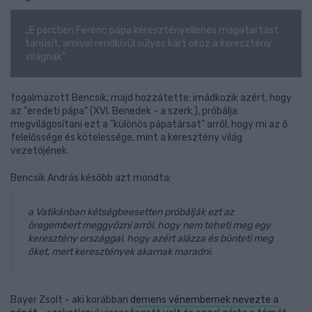
„E percben Ferenc pápa keresztényellenes magatartást
tanúsít, amivel rendkívül súlyos kárt okoz a keresztény
világnak”
fogalmazott Bencsik, majd hozzátette: imádkozik azért, hogy
az "eredeti pápa" (XVI. Benedek - a szerk.), próbálja
megvilágosítani ezt a "különös pápatársat" arról, hogy mi az ő
felelőssége és kötelessége, mint a keresztény világ
vezetőjének.
Bencsik András később azt mondta:
a Vatikánban kétségbeesetten próbálják ezt az
öregembert meggyőzni arról, hogy nem teheti meg egy
keresztény országgal, hogy azért alázza és bünteti meg
őket, mert keresztények akarnak maradni.
Bayer Zsolt - aki korábban
demens vénembernek nevezte a