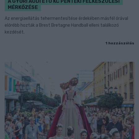
A GYŐRI AUDI ETO KC PÉNTEKI FELKÉSZÜLÉSI
MÉRKŐZÉSE
Az energiaellátás tehermentesítése érdekében másfél órával
előrébb hozták a Brest Bretagne Handball elleni találkozó
kezdését.
1 hozzászólás