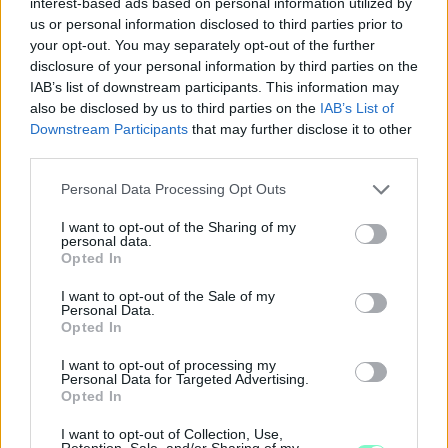
interest-based ads based on personal information utilized by
us or personal information disclosed to third parties prior to
your opt-out. You may separately opt-out of the further
disclosure of your personal information by third parties on the
IAB’s list of downstream participants. This information may
also be disclosed by us to third parties on the
IAB’s List of
Downstream Participants
that may further disclose it to other
third parties.
KÁNIKULA 2026 - ENYHÜL A HŐSÉG, DE MÉG
Please note that this website/app uses one or more Google
Personal Data Processing Opt Outs
NINCS VÉGE: SZOMBATTÓL MÁR “CSAK”
services and may gather and store information including but
MÁSODFOKÚ RIASZTÁS LESZ ÉRVÉNYBEN
not limited to your visit or usage behaviour. You may click to
I want to opt-out of the Sharing of my
personal data.
grant or deny consent to Google and its third-party tags to
A július vége óta tartó harmadfokú hőségriasztást mérséklik, de
Opted In
use your data for below specified purposes in below Google
a tartós meleg miatt továbbra is fokozott óvatosságra van
consent section.
szükség.
I want to opt-out of the Sale of my
Personal Data.
Opted In
Szólj hozzá!
I want to opt-out of processing my
Personal Data for Targeted Advertising.
Opted In
I want to opt-out of Collection, Use,
Retention, Sale, and/or Sharing of my