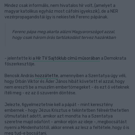
Mindez csak informális, nem hivatalos hír volt, (amelyet a
magyar katolikus egyház most cáfolni igyekszik), de a NER
vezérpropagandistái így is nekiestek Ferenc pápának.
Ferenc pápa meg akarta alázni Magyarországot azzal,
hogy csak három órás tartózkodást tervez hazánkban
- jelentette ki
a Hír TV Sajtóklub című műsorában
a Demokrata
főszerkesztője.
Bencsik András
hozzátette
, amennyiben a Szentatya úgy véli,
hogy Orbán Viktor és Áder János hibát követett el azzal, hogy
nem ereszti be a muszlim embertömegeket - és ezt ő véteknek
ítéli meg - ez az ő szuverén döntése.
Jelezte, figyelmeztetnie kell a pápát - mint keresztény
embernek - hogy Jézus Krisztus e tekintetben félreérthetetlen
útmutatást adott, amikor azt mondta: ha a Szentatya
szeretne majd odafönt - amikor eljön az ideje -, megbocsátást
nyerni a Mindenhatótól, akkor ennek az lesz a feltétele, hogy ő is
meg tud-e bocsátani.