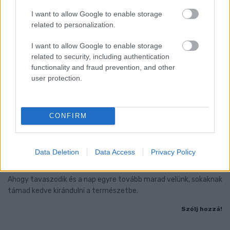
I want to allow Google to enable storage
related to personalization.
I want to allow Google to enable storage
related to security, including authentication
functionality and fraud prevention, and other
user protection.
CONFIRM
Data Deletion
Data Access
Privacy Policy
PIKNIK ITALOK: ÍZEK ÉS ÉLMÉNYEK A SZABADBAN
Ahogy tavaszodik és a nap egyre tovább marad velünk, sokaknak
támad kedve kirándulni a természetbe.
Szólj hozzá!