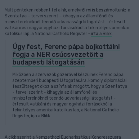
Múlt pénteken rebbent fel a hír, amelyről
mi is beszámoltunk
: a
Szentatya – tervei szerint – kihagyja az államfőnél és
miniszterelnöknél teendő udvariassági látogatást – értesült
vatikáni és magyar egyházi forrásokból a tekintélyes amerikai
katolikus lap, a National Catholic Register -
írta a Blikk
.
Úgy fest, Ferenc pápa bojkottálni
fogja a NER csúcsvezetőit a
budapesti látogatásán
Miközben a szervezők gőzerővel készülnek Ferenc pápa
szeptemberi budapesti látogatására, komoly diplomáciai
feszültséget okoz a színfalak mögött, hogy a Szentatya
- tervei szerint - kihagyja az államfőnél és
miniszterelnöknél teendő udvariassági látogatást -
értesült vatikáni és magyar egyházi forrásokból a
tekintélyes amerikai katolikus lap, a National Catholic
Register, írja a Blikk.
A cikk szerint a Nemzetközi Eucharisztikus Kongresszusra