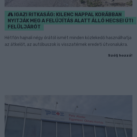
IGAZI RITKASÁG: KILENC NAPPAL KORÁBBAN
NYITJÁK MEG A FELÚJÍTÁS ALATT ÁLLÓ HECSEI ÚTI
FELÜLJÁRÓT
Hétfőn hajnali négy órától ismét minden közlekedő használhatja
az átkelőt, az autóbuszok is visszatérnek eredeti útvonalukra.
Szólj hozzá!