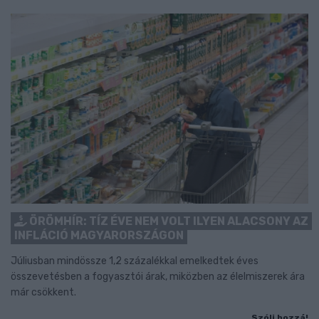
ÖRÖMHÍR: TÍZ ÉVE NEM VOLT ILYEN ALACSONY AZ
INFLÁCIÓ MAGYARORSZÁGON
Júliusban mindössze 1,2 százalékkal emelkedtek éves
összevetésben a fogyasztói árak, miközben az élelmiszerek ára
már csökkent.
Szólj hozzá!