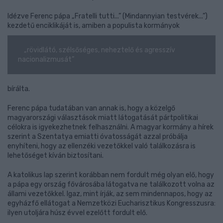
Idézve Ferenc pápa „Fratelli tutti...” (Mindannyian testvérek...”)
kezdetű enciklikáját is, amiben a populista kormányok
„rövidlátó, szélsőséges, neheztelő és agresszív
nacionalizmusát”
bírálta.
Ferenc pápa tudatában van annak is, hogy a közelgő
magyarországi választások miatt látogatását pártpolitikai
célokra is igyekezhetnek felhasználni. A magyar kormány a hírek
szerint a Szentatya emiatti óvatosságát azzal próbálja
enyhíteni, hogy az ellenzéki vezetőkkel való találkozásra is
lehetőséget kíván biztosítani.
A katolikus lap szerint korábban nem fordult még olyan elő, hogy
a pápa egy ország fővárosába látogatva ne találkozott volna az
állami vezetőkkel. Igaz, mint írják, az sem mindennapos, hogy az
egyházfő ellátogat a Nemzetközi Eucharisztikus Kongresszusra:
ilyen utoljára húsz évvel ezelőtt fordult elő.