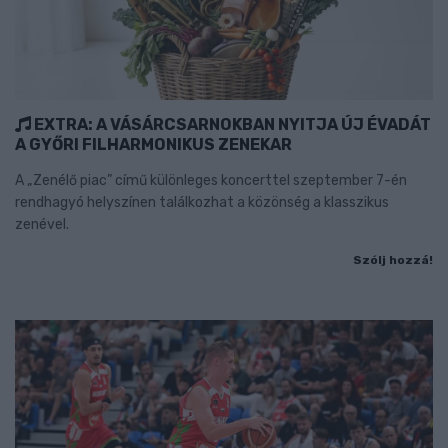
EXTRA: A VÁSÁRCSARNOKBAN NYITJA ÚJ ÉVADÁT
A GYŐRI FILHARMONIKUS ZENEKAR
A „Zenélő piac” című különleges koncerttel szeptember 7-én
rendhagyó helyszínen találkozhat a közönség a klasszikus
zenével.
Szólj hozzá!