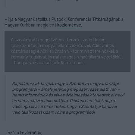
– írja a Magyar Katolikus Püspöki Konferencia Titkárságának a
Magyar Kurírban megjelent
közleménye
.
A szentmisét megelőzően a tervek szerint külön
találkozni fog a magyar állam vezetőivel, Áder János
köztársasági elnökkel, Orbán Viktor miniszterelnökkel, a
kormány tagjaival, és más magas rangú állami vezetőkkel
– hangsúlyozza a püspöki konferencia.
Sajnálatosnak tartjuk, hogy a Szentatya magyarországi
programjáról – amely jelenleg még szervezés alatt van –
hamis információk és téves értelmezések terjedtek el helyi
és nemzetközi médiumokban. Például nem felel meg a
valóságnak az a híresztelés, hogy a Szentatya bárkivel
való találkozást kizárt volna a programjából
– szól a közlemény.