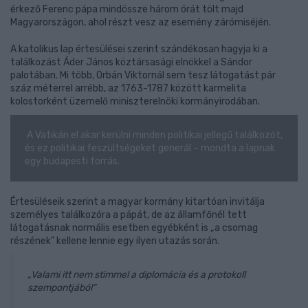
érkező Ferenc pápa mindössze három órát tölt majd
Magyarországon, ahol részt vesz az esemény zárómiséjén.
A katolikus lap értesülései szerint szándékosan hagyja ki a
találkozást Áder János köztársasági elnökkel a Sándor
palotában. Mi több, Orbán Viktornál sem tesz látogatást pár
száz méterrel arrébb, az 1763-1787 között karmelita
kolostorként üzemelő miniszterelnöki kormányirodában.
A Vatikán el akar kerülni minden politikai jellegű találkozót,
és ez politikai feszültségeket generál – mondta a lapnak
egy budapesti forrás.
Értesüléseik szerint a magyar kormány kitartóan invitálja
személyes találkozóra a pápát, de az államfőnél tett
látogatásnak normális esetben egyébként is „a csomag
részének” kellene lennie egy ilyen utazás során.
„Valami itt nem stimmel a diplomácia és a protokoll
szempontjából”