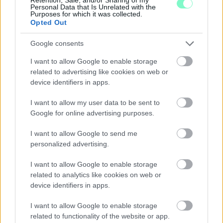
Personal Data that Is Unrelated with the
Purposes for which it was collected.
Opted Out
Google consents
I want to allow Google to enable storage
related to advertising like cookies on web or
device identifiers in apps.
I want to allow my user data to be sent to
Google for online advertising purposes.
KÉT RÉSZLETBEN ÉRKEZIK A 100 EZER FORINTOS
ISKOLAKEZDÉSI TÁMOGATÁS, AMIT NEM KELL KÜLÖN
I want to allow Google to send me
IGÉNYELNI
personalized advertising.
Az első 50 ezer forintot még a tanévkezdés előtt folyósítja a
I want to allow Google to enable storage
Magyar Államkincstár, a második részlet novemberben, utalvány
related to analytics like cookies on web or
formájában érkezik.
device identifiers in apps.
1 hozzászólás
I want to allow Google to enable storage
related to functionality of the website or app.