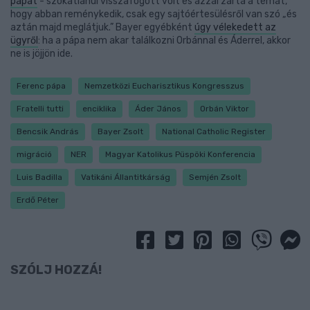
pápát
- szokatlanul visszafogott volt és azzal zárta a témát,
hogy abban reménykedik, csak egy sajtóértesülésről van szó „és
aztán majd meglátjuk.” Bayer egyébként
úgy vélekedett az
ügyről
: ha a pápa nem akar találkozni Orbánnal és Áderrel, akkor
ne is jöjjön ide.
Ferenc pápa
Nemzetközi Eucharisztikus Kongresszus
Fratelli tutti
enciklika
Áder János
Orbán Viktor
Bencsik András
Bayer Zsolt
National Catholic Register
migráció
NER
Magyar Katolikus Püspöki Konferencia
Luis Badilla
Vatikáni Állantitkárság
Semjén Zsolt
Erdő Péter
SZÓLJ HOZZÁ!