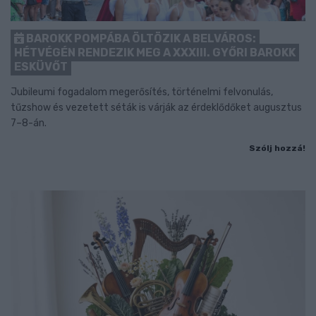
BAROKK POMPÁBA ÖLTÖZIK A BELVÁROS:
HÉTVÉGÉN RENDEZIK MEG A XXXIII. GYŐRI BAROKK
ESKÜVŐT
Jubileumi fogadalom megerősítés, történelmi felvonulás,
tűzshow és vezetett séták is várják az érdeklődőket augusztus
7–8-án.
Szólj hozzá!