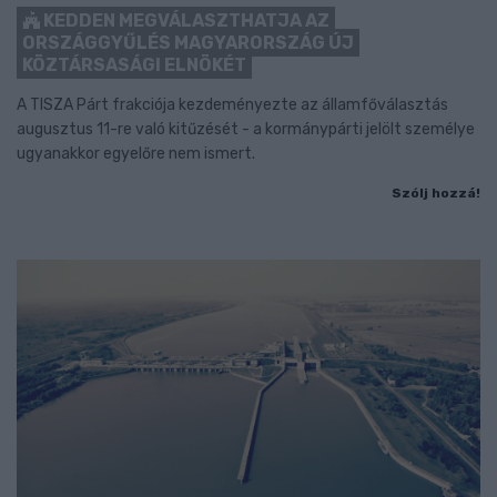
KEDDEN MEGVÁLASZTHATJA AZ
ORSZÁGGYŰLÉS MAGYARORSZÁG ÚJ
KÖZTÁRSASÁGI ELNÖKÉT
A TISZA Párt frakciója kezdeményezte az államfőválasztás
augusztus 11-re való kitűzését - a kormánypárti jelölt személye
ugyanakkor egyelőre nem ismert.
Szólj hozzá!