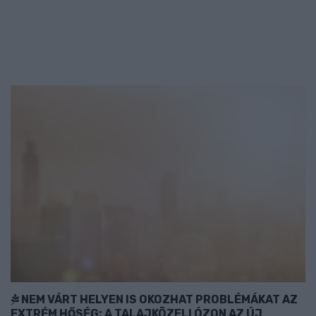
NEM VÁRT HELYEN IS OKOZHAT PROBLÉMÁKAT AZ
EXTRÉM HŐSÉG: A TALAJKÖZELI ÓZON AZ ÚJ