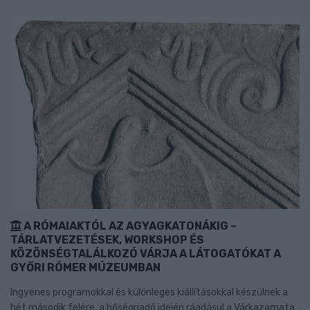
A RÓMAIAKTÓL AZ AGYAGKATONÁKIG –
TÁRLATVEZETÉSEK, WORKSHOP ÉS
KÖZÖNSÉGTALÁLKOZÓ VÁRJA A LÁTOGATÓKAT A
GYŐRI RÓMER MÚZEUMBAN
Ingyenes programokkal és különleges kiállításokkal készülnek a
hét második felére, a hőségriadó idején ráadásul a Várkazamata