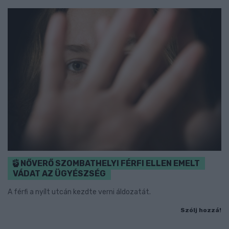
NŐVERŐ SZOMBATHELYI FÉRFI ELLEN EMELT
VÁDAT AZ ÜGYÉSZSÉG
A férfi a nyílt utcán kezdte verni áldozatát.
Szólj hozzá!