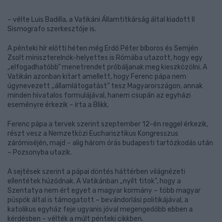
– vélte Luis Badilla, a Vatikáni Államtitkárság által kiadott Il
Sismografo szerkesztője is.
A pénteki hír előtti héten még Erdő Péter bíboros és Semjén
Zsolt miniszterelnök-helyettes is Rómába utazott, hogy egy
„elfogadhatóbb” menetrendet próbáljanak meg kieszközölni. A
Vatikán azonban kitart amellett, hogy Ferenc pápa nem
úgynevezett „államlátogatást” tesz Magyarországon, annak
minden hivatalos formulájával, hanem csupán az egyházi
eseményre érkezik – írta a Blikk.
Ferenc pápa a tervek szerint szeptember 12-én reggel érkezik,
részt vesz a Nemzetközi Eucharisztikus Kongresszus
zárómiséjén, majd – alig három órás budapesti tartózkodás után
– Pozsonyba utazik.
A sejtések szerint a pápai döntés háttérben világnézeti
ellentétek húzódnak. A Vatikánban „nyílt titok”, hogy a
Szentatya nem ért egyet a magyar kormány – több magyar
püspök által is támogatott – bevándorlási politikájával, a
katolikus egyház feje ugyanis jóval megengedőbb ebben a
kérdésben – vélték a múlt pénteki cikkben.