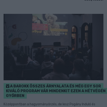
A BAROKK ÖSSZES ÁRNYALATA ÉS MÉG EGY SOR
KIVÁLÓ PROGRAM VÁR MINDENKIT EZEN A HÉTVÉGÉN
GYŐRBEN
Középpontban a hagyományőrzés, de lesz Pogány Induló és