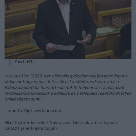
Fotó: MTI
Hozzátette:
"2022-ben ellenzéki győzelem esetén azon fogunk
dolgozni, hogy megszüntessük ezt a hűbérrendszert, amit a
Fidesz kiépített és fenntart - köztük itt helyben is -, a pályázati
rendeszerből kivesszük a politikát, és a településvezetőknek teljes
önállóságot adunk."
- mondta Rig Lajos lapunknak.
Elküldtük kérdéseinket Navracsics Tibornak, amint kapunk
választ, jelentkezni fogunk.