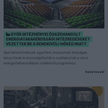
GYŐR INTÉZMÉNYEI ÖSSZEHANGOLT
ENERGIATAKARÉKOSSÁGI INTÉZKEDÉSEKET
VEZETTEK BE A RENDKÍVÜLI HŐSÉG MIATT
Sportlétesítmények, egyetem, múzeumok, bíróságok,
könyvtárak és közszolgáltatók is csatlakoztak a város
energiafelhasználását csökkentő programhoz.
Szólj hozzá!