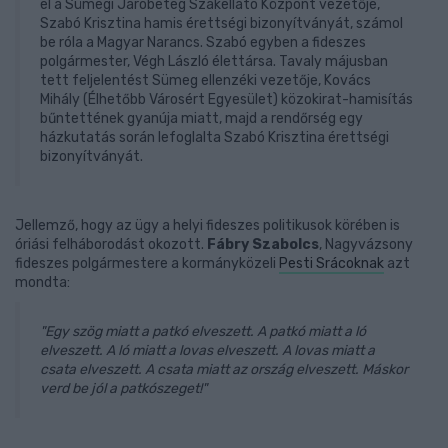
el a Sümegi Járóbeteg Szakellátó Központ vezetője,
Szabó Krisztina hamis érettségi bizonyítványát, számol
be róla a Magyar Narancs. Szabó egyben a fideszes
polgármester, Végh László élettársa. Tavaly májusban
tett feljelentést Sümeg ellenzéki vezetője, Kovács
Mihály (Élhetőbb Városért Egyesület) közokirat-hamisítás
bűntettének gyanúja miatt, majd a rendőrség egy
házkutatás során lefoglalta Szabó Krisztina érettségi
bizonyítványát.
Jellemző, hogy az ügy a helyi fideszes politikusok körében is
óriási felháborodást okozott.
Fábry Szabolcs
, Nagyvázsony
fideszes polgármestere a kormányközeli
Pesti Srácoknak
azt
mondta:
"Egy szög miatt a patkó elveszett. A patkó miatt a ló
elveszett. A ló miatt a lovas elveszett. A lovas miatt a
csata elveszett. A csata miatt az ország elveszett. Máskor
verd be jól a patkószeget!"