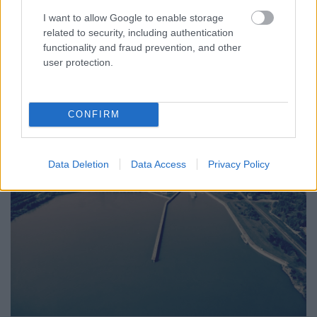
I want to allow Google to enable storage
A TISZA Párt frakciója kezdeményezte az államfőválasztás
related to security, including authentication
augusztus 11-re való kitűzését - a kormánypárti jelölt személye
functionality and fraud prevention, and other
ugyanakkor egyelőre nem ismert.
user protection.
Szólj hozzá!
CONFIRM
Data Deletion
Data Access
Privacy Policy