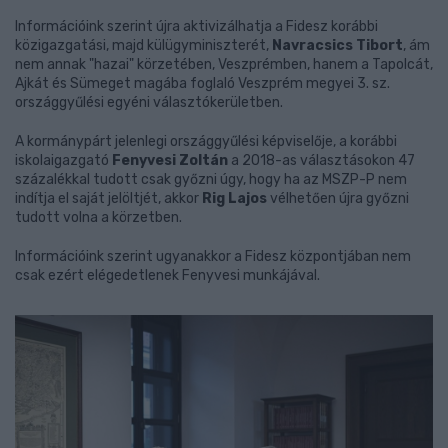
Információink szerint újra aktivizálhatja a Fidesz korábbi
közigazgatási, majd külügyminiszterét,
Navracsics Tibort
, ám
nem annak "hazai" körzetében, Veszprémben, hanem a Tapolcát,
Ajkát és Sümeget magába foglaló Veszprém megyei 3. sz.
országgyűlési egyéni választókerületben.
A kormánypárt jelenlegi országgyűlési képviselője, a korábbi
iskolaigazgató
Fenyvesi Zoltán
a 2018-as választásokon 47
százalékkal tudott csak győzni úgy, hogy ha az MSZP-P nem
indítja el saját jelöltjét, akkor
Rig Lajos
vélhetően újra győzni
tudott volna a körzetben.
Információink szerint ugyanakkor a Fidesz központjában nem
csak ezért elégedetlenek Fenyvesi munkájával.