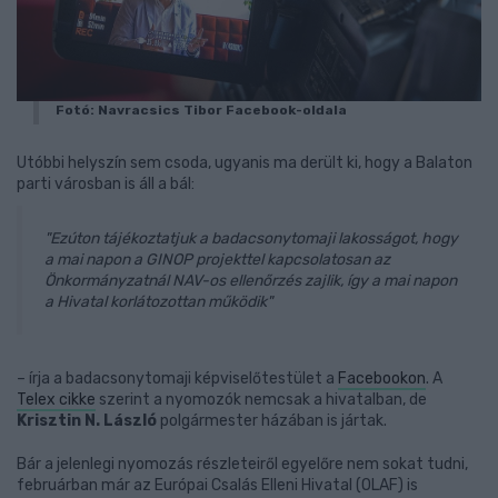
Fotó: Navracsics Tibor Facebook-oldala
Utóbbi helyszín sem csoda, ugyanis ma derült ki, hogy a Balaton
parti városban is áll a bál:
"Ezúton tájékoztatjuk a badacsonytomaji lakosságot, hogy
a mai napon a GINOP projekttel kapcsolatosan az
Önkormányzatnál NAV-os ellenőrzés zajlik, így a mai napon
a Hivatal korlátozottan működik"
– írja a badacsonytomaji képviselőtestület a
Facebookon
. A
Telex cikke
szerint a nyomozók nemcsak a hivatalban, de
Krisztin N. László
polgármester házában is jártak.
Bár a jelenlegi nyomozás részleteiről egyelőre nem sokat tudni,
februárban már az Európai Csalás Elleni Hivatal (OLAF) is