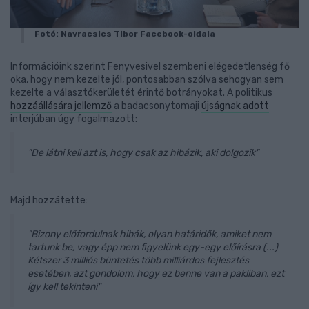
Fotó: Navracsics Tibor Facebook-oldala
Információink szerint Fenyvesivel szembeni elégedetlenség fő
oka, hogy nem kezelte jól, pontosabban szólva sehogyan sem
kezelte a választókerületét érintő botrányokat. A politikus
hozzáállására jellemző
a badacsonytomaji
újságnak adott
interjúban úgy fogalmazott:
"De látni kell azt is, hogy csak az hibázik, aki dolgozik"
Majd hozzátette:
"Bizony előfordulnak hibák, olyan határidők, amiket nem
tartunk be, vagy épp nem figyelünk egy-egy előírásra (...)
Kétszer 3 milliós büntetés több milliárdos fejlesztés
esetében, azt gondolom, hogy ez benne van a pakliban, ezt
így kell tekinteni"