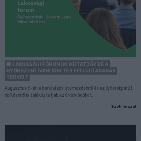
LAKOSSÁGI FÓRUMON MUTATJÁK BE A
GYŐRSZENTIVÁNI KÖR TÉR FELÚJÍTÁSÁNAK
TERVEIT
Augusztus 6-án a beruházás ütemezéséről és az új kerékpárút
építéséről is tájékoztatják az érdeklődőket.
Szólj hozzá!