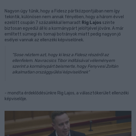
Nagyon úgy tűnik, hogy a Fidesz pártközpontjában nem így
tekintik, különösen nem annak fényében, hogy a három évvel
ezelőtt csupán 7 százalékkal lemaradt
Rig Lajos
szinte
biztosan egyedül áll ki a kormánypárt jelöltjével jövőre. A már
említett sümegi és tomaji botrányok miatt pedig nagyon jó
esélyei vannak az ellenzéki képviselőnek.
"Sose néztem azt, hogy ki lesz a Fidesz részéről az
ellenfelem. Navracsics Tibor indításával véleményem
szerint a kormánypárt beismerte, hogy Fenyvesi Zoltán
alkalmatlan országgyűlési képviselőnek"
- mondta érdeklődésünkre Rig Lajos, a választókerület ellenzéki
képviselője.