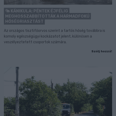
KÁNIKULA: PÉNTEK ÉJFÉLIG
MEGHOSSZABBÍTOTTÁK A HARMADFOKÚ
HŐSÉGRIASZTÁST
Az országos tisztifőorvos szerint a tartós hőség továbbra is
komoly egészségügyi kockázatot jelent, különösen a
veszélyeztetett csoportok számára.
Szólj hozzá!