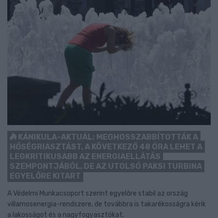
KÁNIKULA-AKTUÁL: MEGHOSSZABBÍTOTTÁK A
HŐSÉGRIASZTÁST, A KÖVETKEZŐ 48 ÓRA LEHET A
LEGKRITIKUSABB AZ ENERGIAELLÁTÁS
SZEMPONTJÁBÓL, DE AZ UTOLSÓ PAKSI TURBINA
EGYELŐRE KITART
A Védelmi Munkacsoport szerint egyelőre stabil az ország
villamosenergia-rendszere, de továbbra is takarékosságra kérik
a lakosságot és a nagyfogyasztókat.