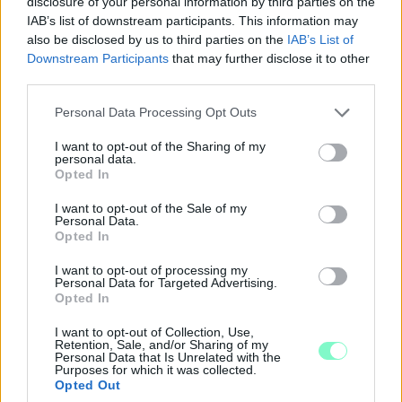
disclosure of your personal information by third parties on the
IAB’s list of downstream participants. This information may
also be disclosed by us to third parties on the
IAB’s List of
Downstream Participants
that may further disclose it to other
third parties.
Please note that this website/app uses one or more Google
Personal Data Processing Opt Outs
services and may gather and store information including but
not limited to your visit or usage behaviour. You may click to
I want to opt-out of the Sharing of my
personal data.
grant or deny consent to Google and its third-party tags to
Opted In
use your data for below specified purposes in below Google
consent section.
I want to opt-out of the Sale of my
Personal Data.
Opted In
CZUNYINÉ HARCA A GMAIL ÉS AZ ÖNKÉNY ELLEN
- LETILTOTTA A GOOGLE A VÉDVONAL LEVELEZŐ
I want to opt-out of processing my
Personal Data for Targeted Advertising.
FIÓKJÁT
Opted In
Nem vicc! A Fidesz maradéka tényleg egy ingyenes e-mail
I want to opt-out of Collection, Use,
szolgáltatást használt, hogy megvédje a Fidesz maradékát.
Retention, Sale, and/or Sharing of my
Personal Data that Is Unrelated with the
Purposes for which it was collected.
Szólj hozzá!
Opted Out