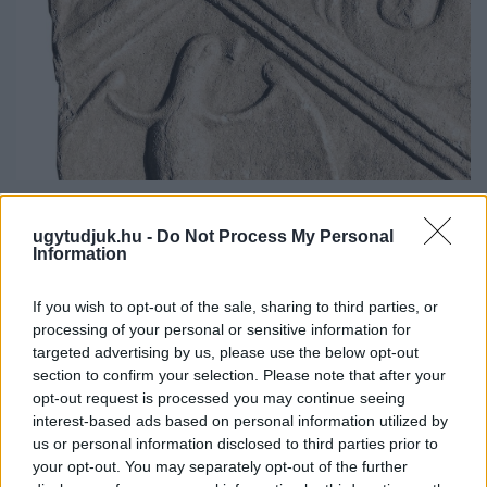
A RÓMAIAKTÓL AZ AGYAGKATONÁKIG –
TÁRLATVEZETÉSEK, WORKSHOP ÉS
ugytudjuk.hu -
Do Not Process My Personal
KÖZÖNSÉGTALÁLKOZÓ VÁRJA A LÁTOGATÓKAT A
Information
GYŐRI RÓMER MÚZEUMBAN
If you wish to opt-out of the sale, sharing to third parties, or
Ingyenes programokkal és különleges kiállításokkal készülnek a
processing of your personal or sensitive information for
hét második felére, a hőségriadó idején ráadásul a Várkazamata
targeted advertising by us, please use the below opt-out
– Kőtár is díjmentesen látogatható.
section to confirm your selection. Please note that after your
opt-out request is processed you may continue seeing
Szólj hozzá!
interest-based ads based on personal information utilized by
us or personal information disclosed to third parties prior to
your opt-out. You may separately opt-out of the further