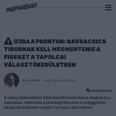
ÚJRA A FRONTON: NAVRACSICS
TIBORNAK KELL MEGMENTENIE A
FIDESZT A TAPOLCAI
VÁLASZTÓKERÜLETBEN
Bazsó Bálint
2021-06-03 17:58:00
Szólj hozzá!
A választókerületet több közéleti botrány is megrázta a
napokban, miközben a jelenlegi fideszes országgyűlési
kévpiselő képtelen rendet tartani a körzetben.