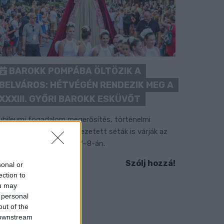
BAROKK POMPÁBA ÖLTÖZIK A
BELVÁROS: HÉTVÉGÉN RENDEZIK MEG A
XXXIII. GYŐRI BAROKK ESKÜVŐT
ubileumi fogadalom megerősítés, történelmi
elvonulás, tűzshow és vezetett séták is várják az
rdeklődőket augusztus 7–8-án.
Szólj hozzá!
sonal or
ection to
ou may
 personal
out of the
 downstream