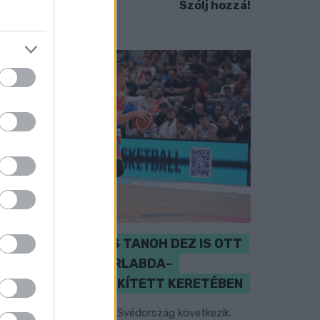
Szólj hozzá!
PERL, VÁRADI ÉS TANOH DEZ IS OTT
VAN A FÉRFI KOSÁRLABDA-
VÁLOGATOTT SZŰKÍTETT KERETÉBEN
sztország, Szlovénia és Svédország következik.