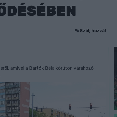
ŐDÉSÉBEN
Szólj hozzá!
sről, amivel a Bartók Béla körúton várakozó
.