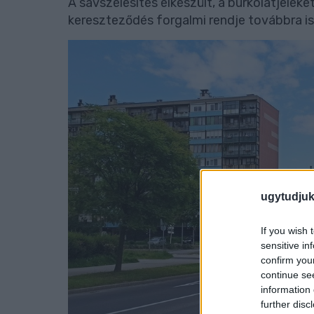
A sávszélesítés elkészült, a burkolatjeleke
kereszteződés forgalmi rendje továbbra is
ugytudjuk
If you wish 
sensitive in
confirm you
continue se
information 
further disc