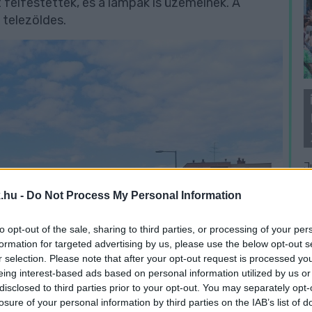
t felfestették, és a lámpák is üzemelnek. A
 telezöldes.
J
f
.hu -
Do Not Process My Personal Information
é
to opt-out of the sale, sharing to third parties, or processing of your per
formation for targeted advertising by us, please use the below opt-out s
r selection. Please note that after your opt-out request is processed y
eing interest-based ads based on personal information utilized by us or
disclosed to third parties prior to your opt-out. You may separately opt-
losure of your personal information by third parties on the IAB’s list of