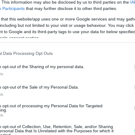
. This information may also be disclosed by us to third parties on the
IA
Participants
that may further disclose it to other third parties.
 that this website/app uses one or more Google services and may gath
including but not limited to your visit or usage behaviour. You may click 
 to Google and its third-party tags to use your data for below specifi
ogle consent section.
l Data Processing Opt Outs
onban mára már annyi autó jár erre, hogy
gondolása. Felmerült, hogy körforgalom épül a
o opt-out of the Sharing of my personal data.
 a Magyar Közút végül nem járult hozzá.
In
o opt-out of the Sale of my Personal Data.
Bartók Béla körút
N
In
F
to opt-out of processing my Personal Data for Targeted
ing.
A
In
s
a
o opt-out of Collection, Use, Retention, Sale, and/or Sharing
ersonal Data that Is Unrelated with the Purposes for which it
lected.