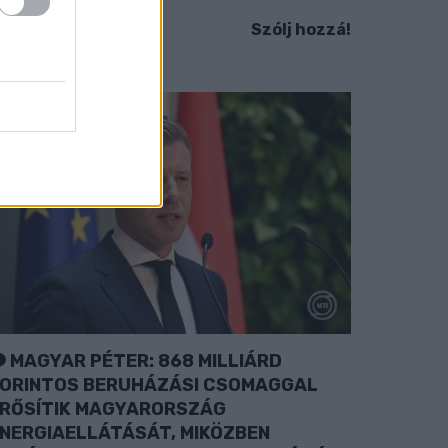
Szólj hozzá!
MAGYAR PÉTER: 868 MILLIÁRD
ORINTOS BERUHÁZÁSI CSOMAGGAL
RŐSÍTIK MAGYARORSZÁG
NERGIAELLÁTÁSÁT, MIKÖZBEN