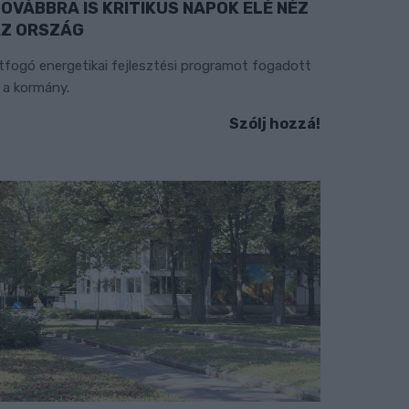
OVÁBBRA IS KRITIKUS NAPOK ELÉ NÉZ
Z ORSZÁG
tfogó energetikai fejlesztési programot fogadott
l a kormány.
Szólj hozzá!