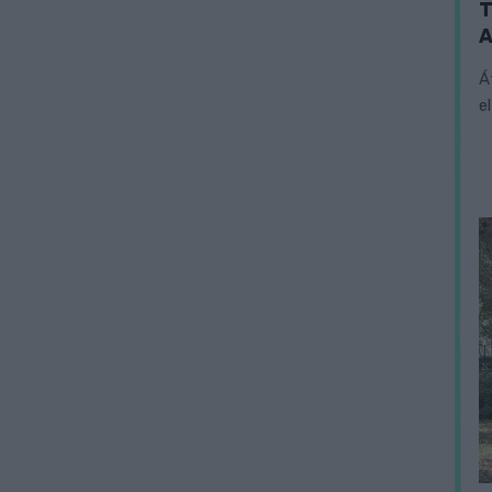
T
A
Á
e