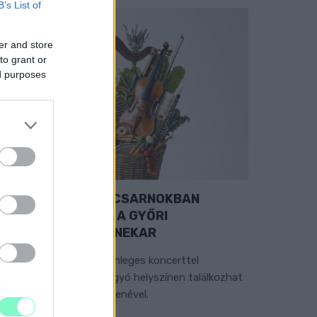
B’s List of
er and store
to grant or
ed purposes
EXTRA: A VÁSÁRCSARNOKBAN
YITJA ÚJ ÉVADÁT A GYŐRI
ILHARMONIKUS ZENEKAR
 „Zenélő piac” című különleges koncerttel
zeptember 7-én rendhagyó helyszínen találkozhat
 közönség a klasszikus zenével.