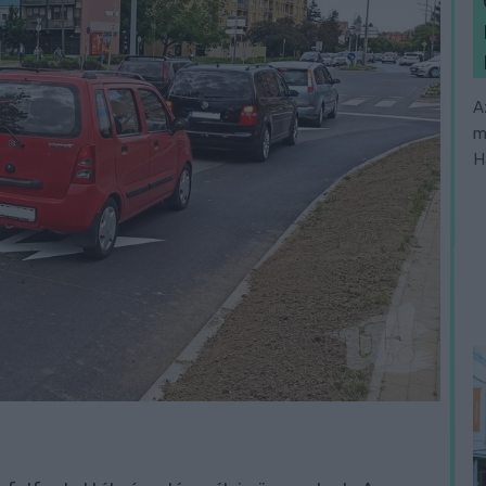
A
m
H