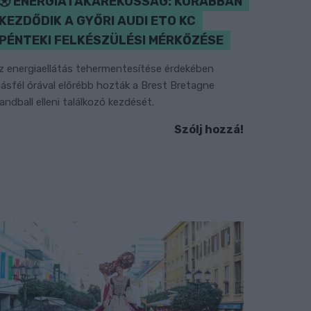
ENERGIATAKARÉKOSSÁG: KORÁBBAN
KEZDŐDIK A GYŐRI AUDI ETO KC
PÉNTEKI FELKÉSZÜLÉSI MÉRKŐZÉSE
z energiaellátás tehermentesítése érdekében
ásfél órával előrébb hozták a Brest Bretagne
andball elleni találkozó kezdését.
Szólj hozzá!