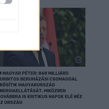
MAGYAR PÉTER: 868 MILLIÁRD
ORINTOS BERUHÁZÁSI CSOMAGGAL
RŐSÍTIK MAGYARORSZÁG
NERGIAELLÁTÁSÁT, MIKÖZBEN
OVÁBBRA IS KRITIKUS NAPOK ELÉ NÉZ
Z ORSZÁG