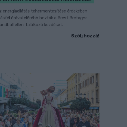
z energiaellátás tehermentesítése érdekében
ásfél órával előrébb hozták a Brest Bretagne
andball elleni találkozó kezdését.
Szólj hozzá!