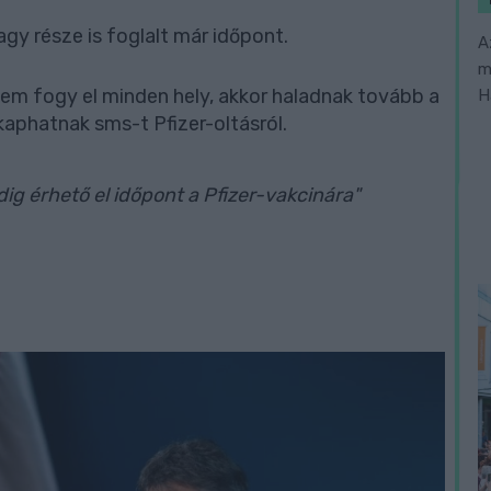
agy része is foglalt már időpont.
A
m
em fogy el minden hely, akkor haladnak tovább a
H
kaphatnak sms-t Pfizer-oltásról.
ig érhető el időpont a Pfizer-vakcinára"