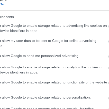
Out
y mintegy 4 millió ember adatait foglalja
consents
o allow Google to enable storage related to advertising like cookies on
evice identifiers in apps.
pja még több mint 12 ezren voltak kórházban, ma
o allow my user data to be sent to Google for online advertising
s.
rővizsgálatok az átmeneti leállás után,
to allow Google to send me personalized advertising.
sgálatra, az menjen el"
o allow Google to enable storage related to analytics like cookies on
evice identifiers in apps.
o allow Google to enable storage related to functionality of the website
É
kik arra a 2 hétre estek volna, amikor fel kellett
o allow Google to enable storage related to personalization.
o allow Google to enable storage related to security, including