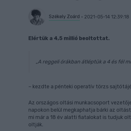
Székely Zoárd
2021-05-14 12:39:18
Elértük a 4,5 millió beoltottat.
„A reggeli órákban átléptük a 4 és fél mil
– kezdte a pénteki operatív törzs sajtótá
Az országos oltási munkacsoport vezető
napokon belül megkaphatja bárki az oltást
mi már a 18 év alatti fiatalokat is tudjuk 
oltják.