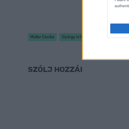
authenti
Müller Cecília
György István
koronavírus
o
SZÓLJ HOZZÁ!