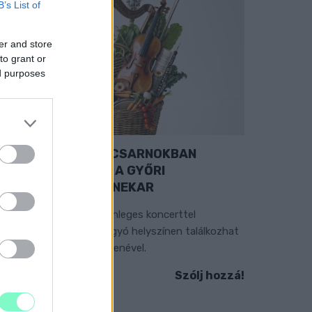
B’s List of
er and store
to grant or
ed purposes
EXTRA: A VÁSÁRCSARNOKBAN
YITJA ÚJ ÉVADÁT A GYŐRI
ILHARMONIKUS ZENEKAR
 „Zenélő piac” című különleges koncerttel
zeptember 7-én rendhagyó helyszínen találkozhat
 közönség a klasszikus zenével.
Szólj hozzá!