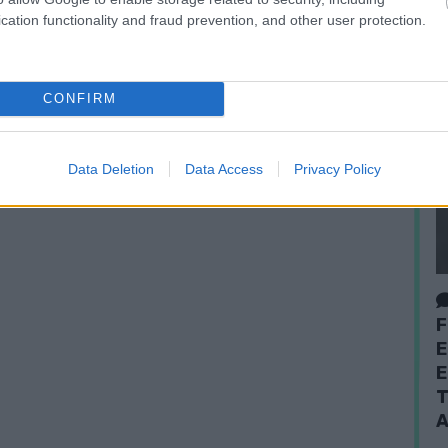
cation functionality and fraud prevention, and other user protection.
CONFIRM
peratív törzs
járványhelyzet
Data Deletion
Data Access
Privacy Policy
F
E
E
T
A