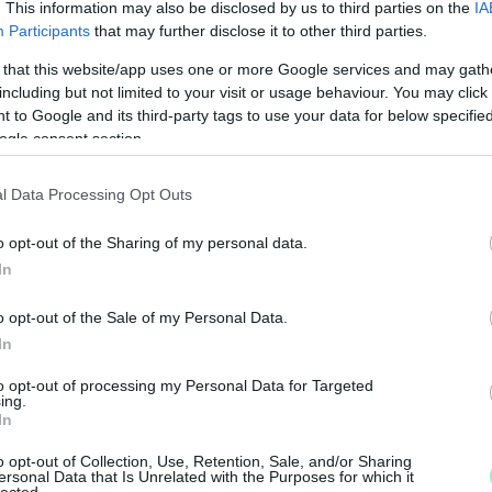
madik hullámának túl vagyunk a nehezén"
. This information may also be disclosed by us to third parties on the
IA
Participants
that may further disclose it to other third parties.
 that this website/app uses one or more Google services and may gath
including but not limited to your visit or usage behaviour. You may click 
 to Google and its third-party tags to use your data for below specifi
ogle consent section.
ügyi adataink lassan, de fokozatosan kedvező
egek száma a járvány kezdete óta közel
l Data Processing Opt Outs
 képest.
o opt-out of the Sharing of my personal data.
N
In
tagnál, de már csökken a szennyvízben a
F
s Pécsen volt még egy kis növekedés, de a többi
o opt-out of the Sale of my Personal Data.
kkenést mértek.
A
In
s
to opt-out of processing my Personal Data for Targeted
a
hét múlva milyen fertőzöttségi adatokat fogunk
ing.
In
nak a tünetekkel rendelkező betegek és a
o opt-out of Collection, Use, Retention, Sale, and/or Sharing
ersonal Data that Is Unrelated with the Purposes for which it
lected.