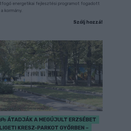
tfogó energetikai fejlesztési programot fogadott
l a kormány.
Szólj hozzá!
ÁTADJÁK A MEGÚJULT ERZSÉBET
LIGETI KRESZ-PARKOT GYŐRBEN –