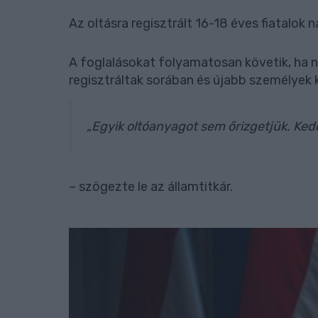
Az oltásra regisztrált 16-18 éves fiatalok n
A foglalásokat folyamatosan követik, ha n
regisztráltak sorában és újabb személyek 
„Egyik oltóanyagot sem őrizgetjük. Kedd
– szögezte le az államtitkár.