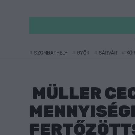
SZOMBATHELY
GYŐR
SÁRVÁR
KÖ
MÜLLER CEC
MENNYISÉGE
FERTŐZÖTT