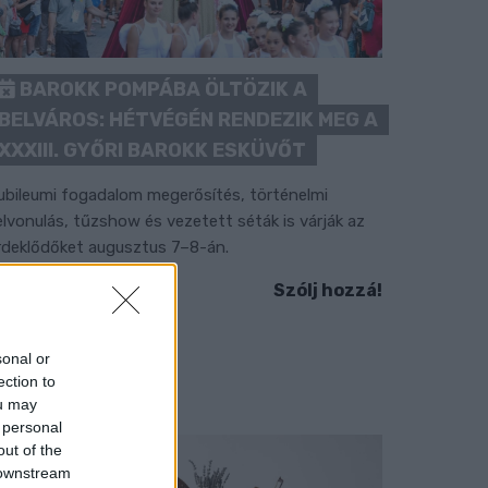
BAROKK POMPÁBA ÖLTÖZIK A
BELVÁROS: HÉTVÉGÉN RENDEZIK MEG A
XXXIII. GYŐRI BAROKK ESKÜVŐT
ubileumi fogadalom megerősítés, történelmi
elvonulás, tűzshow és vezetett séták is várják az
rdeklődőket augusztus 7–8-án.
Szólj hozzá!
sonal or
ection to
ou may
 personal
out of the
 downstream