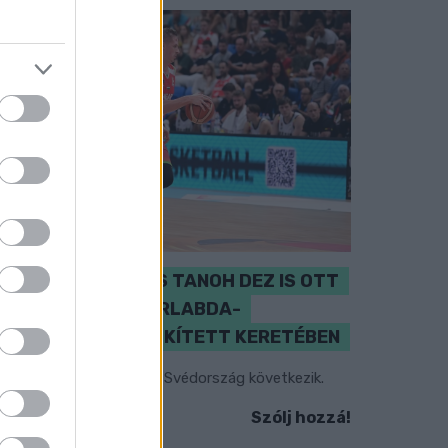
PERL, VÁRADI ÉS TANOH DEZ IS OTT
VAN A FÉRFI KOSÁRLABDA-
VÁLOGATOTT SZŰKÍTETT KERETÉBEN
sztország, Szlovénia és Svédország következik.
Szólj hozzá!