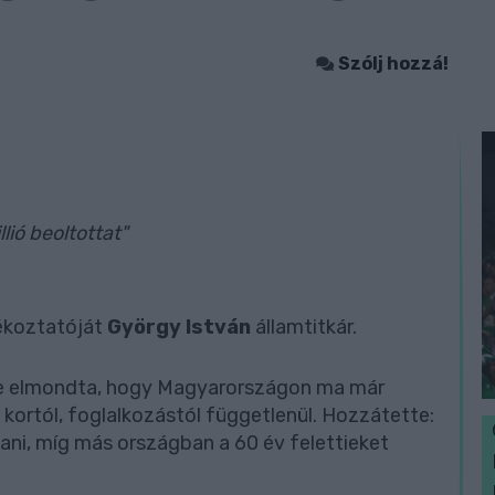
Szólj hozzá!
lió beoltottat"
jékoztatóját
György István
államtitkár.
je elmondta, hogy Magyarországon ma már
 kortól, foglalkozástól függetlenül. Hozzátette:
oltani, míg más országban a 60 év felettieket