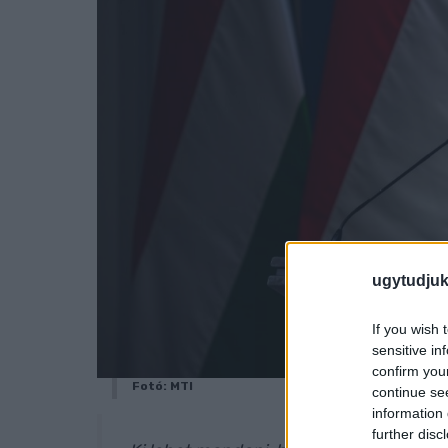
ugytudjuk
If you wish 
sensitive in
confirm you
Fotó: MTI
continue se
information 
further disc