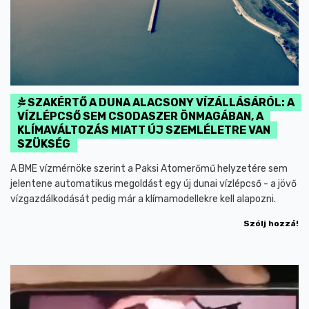
SZAKÉRTŐ A DUNA ALACSONY VÍZÁLLÁSÁRÓL: A
VÍZLÉPCSŐ SEM CSODASZER ÖNMAGÁBAN, A
KLÍMAVÁLTOZÁS MIATT ÚJ SZEMLÉLETRE VAN
SZÜKSÉG
A BME vízmérnöke szerint a Paksi Atomerőmű helyzetére sem
jelentene automatikus megoldást egy új dunai vízlépcső - a jövő
vízgazdálkodását pedig már a klímamodellekre kell alapozni.
Szólj hozzá!