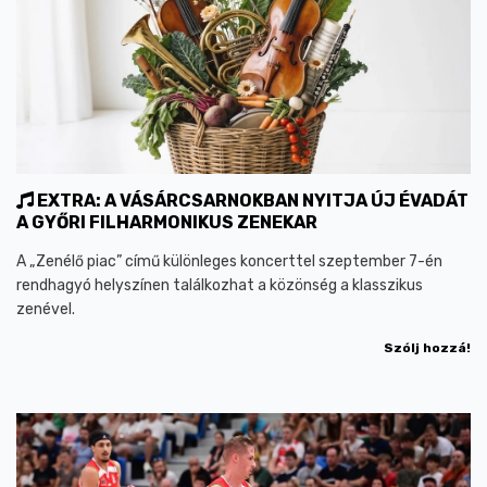
EXTRA: A VÁSÁRCSARNOKBAN NYITJA ÚJ ÉVADÁT
A GYŐRI FILHARMONIKUS ZENEKAR
A „Zenélő piac” című különleges koncerttel szeptember 7-én
rendhagyó helyszínen találkozhat a közönség a klasszikus
zenével.
Szólj hozzá!