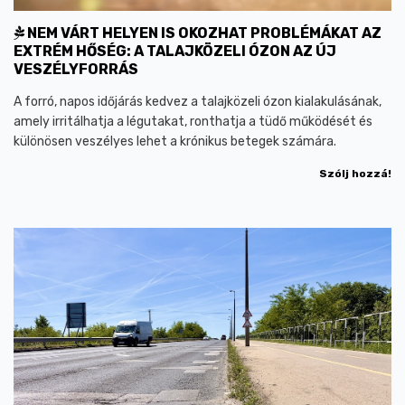
NEM VÁRT HELYEN IS OKOZHAT PROBLÉMÁKAT AZ
EXTRÉM HŐSÉG: A TALAJKÖZELI ÓZON AZ ÚJ
VESZÉLYFORRÁS
A forró, napos időjárás kedvez a talajközeli ózon kialakulásának,
amely irritálhatja a légutakat, ronthatja a tüdő működését és
különösen veszélyes lehet a krónikus betegek számára.
Szólj hozzá!