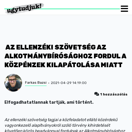
AZ ELLENZÉKI SZÖVETSÉG AZ
ALKOTMÁNYBÍRÓSÁGHOZ FORDUL A
KÖZPÉNZEK KILAPÁTOLÁSA MIATT
Farkas Bazsi
2021-04-29 14:19:00
1 hozzászólás
Elfogadhatatlannak tartják, ami történt.
Az ellenzéki szövetség tagjai a közfeladatot ellátó közérdekű
vagyonkezelő alapítványokról szóló törvény kihirdetését
követően közös beadvánnyal fordulnak az Alkotmánybírósághoz