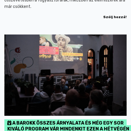
összevetésben a fogyasztói árak, miközben az élelmiszerek ára
már csökkent.
Szólj hozzá!
A BAROKK ÖSSZES ÁRNYALATA ÉS MÉG EGY SOR
KIVÁLÓ PROGRAM VÁR MINDENKIT EZEN A HÉTVÉGÉN