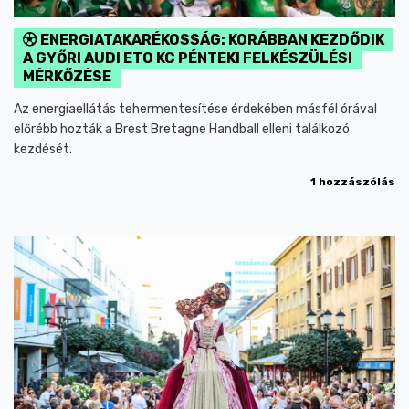
ENERGIATAKARÉKOSSÁG: KORÁBBAN KEZDŐDIK
A GYŐRI AUDI ETO KC PÉNTEKI FELKÉSZÜLÉSI
MÉRKŐZÉSE
Az energiaellátás tehermentesítése érdekében másfél órával
előrébb hozták a Brest Bretagne Handball elleni találkozó
kezdését.
1 hozzászólás