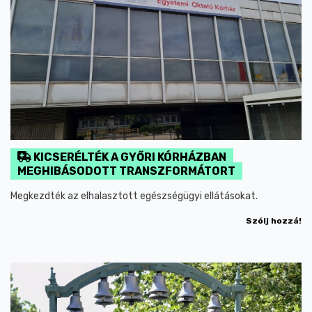
KICSERÉLTÉK A GYŐRI KÓRHÁZBAN
MEGHIBÁSODOTT TRANSZFORMÁTORT
Megkezdték az elhalasztott egészségügyi ellátásokat.
Szólj hozzá!