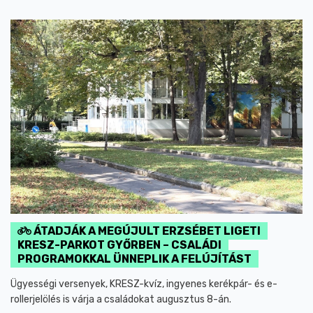
ÁTADJÁK A MEGÚJULT ERZSÉBET LIGETI
KRESZ-PARKOT GYŐRBEN – CSALÁDI
PROGRAMOKKAL ÜNNEPLIK A FELÚJÍTÁST
Ügyességi versenyek, KRESZ-kvíz, ingyenes kerékpár- és e-
rollerjelölés is várja a családokat augusztus 8-án.