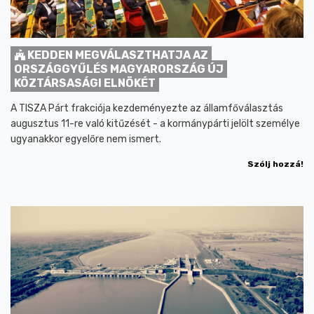
KEDDEN MEGVÁLASZTHATJA AZ
ORSZÁGGYŰLÉS MAGYARORSZÁG ÚJ
KÖZTÁRSASÁGI ELNÖKÉT
A TISZA Párt frakciója kezdeményezte az államfőválasztás
augusztus 11-re való kitűzését - a kormánypárti jelölt személye
ugyanakkor egyelőre nem ismert.
Szólj hozzá!