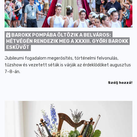
BAROKK POMPÁBA ÖLTÖZIK A BELVÁROS:
HÉTVÉGÉN RENDEZIK MEG A XXXIII. GYŐRI BAROKK
ESKÜVŐT
Jubileumi fogadalom megerősítés, történelmi felvonulás,
tűzshow és vezetett séták is várják az érdeklődőket augusztus
7–8-án.
Szólj hozzá!