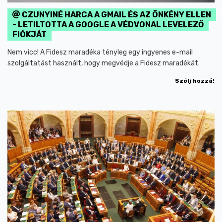
CZUNYINÉ HARCA A GMAIL ÉS AZ ÖNKÉNY ELLEN
- LETILTOTTA A GOOGLE A VÉDVONAL LEVELEZŐ
FIÓKJÁT
Nem vicc! A Fidesz maradéka tényleg egy ingyenes e-mail
szolgáltatást használt, hogy megvédje a Fidesz maradékát.
Szólj hozzá!