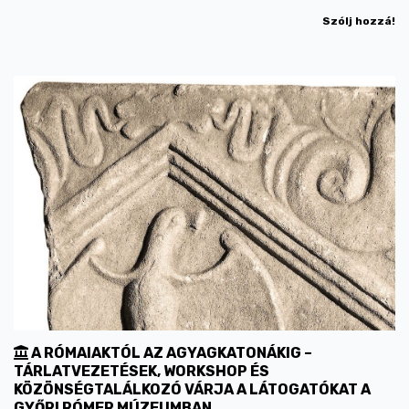
Szólj hozzá!
A RÓMAIAKTÓL AZ AGYAGKATONÁKIG –
TÁRLATVEZETÉSEK, WORKSHOP ÉS
KÖZÖNSÉGTALÁLKOZÓ VÁRJA A LÁTOGATÓKAT A
GYŐRI RÓMER MÚZEUMBAN