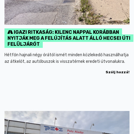
IGAZI RITKASÁG: KILENC NAPPAL KORÁBBAN
NYITJÁK MEG A FELÚJÍTÁS ALATT ÁLLÓ HECSEI ÚTI
FELÜLJÁRÓT
Hétfőn hajnali négy órától ismét minden közlekedő használhatja
az átkelőt, az autóbuszok is visszatérnek eredeti útvonalukra.
Szólj hozzá!