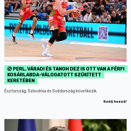
PERL, VÁRADI ÉS TANOH DEZ IS OTT VAN A FÉRFI
KOSÁRLABDA-VÁLOGATOTT SZŰKÍTETT
KERETÉBEN
Észtország, Szlovénia és Svédország következik.
Szólj hozzá!