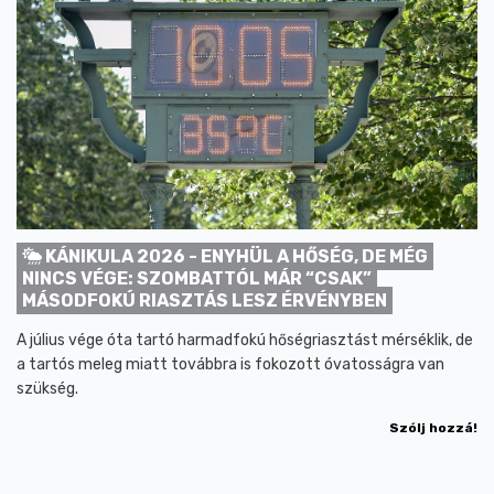
KÁNIKULA 2026 - ENYHÜL A HŐSÉG, DE MÉG
NINCS VÉGE: SZOMBATTÓL MÁR “CSAK”
MÁSODFOKÚ RIASZTÁS LESZ ÉRVÉNYBEN
A július vége óta tartó harmadfokú hőségriasztást mérséklik, de
a tartós meleg miatt továbbra is fokozott óvatosságra van
szükség.
Szólj hozzá!