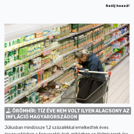
Szólj hozzá!
ÖRÖMHÍR: TÍZ ÉVE NEM VOLT ILYEN ALACSONY AZ
INFLÁCIÓ MAGYARORSZÁGON
Júliusban mindössze 1,2 százalékkal emelkedtek éves