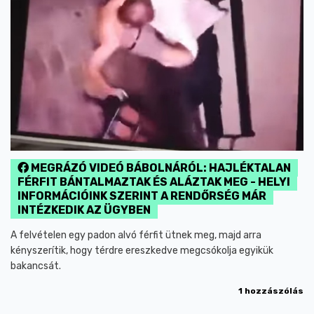
MEGRÁZÓ VIDEÓ BÁBOLNÁRÓL: HAJLÉKTALAN
FÉRFIT BÁNTALMAZTAK ÉS ALÁZTAK MEG - HELYI
INFORMÁCIÓINK SZERINT A RENDŐRSÉG MÁR
INTÉZKEDIK AZ ÜGYBEN
A felvételen egy padon alvó férfit ütnek meg, majd arra
kényszerítik, hogy térdre ereszkedve megcsókolja egyikük
bakancsát.
1 hozzászólás