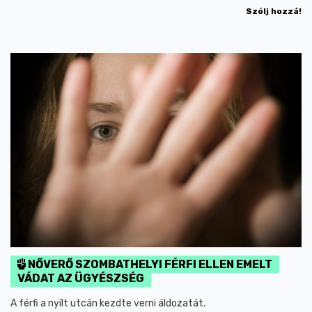
Szólj hozzá!
NŐVERŐ SZOMBATHELYI FÉRFI ELLEN EMELT
VÁDAT AZ ÜGYÉSZSÉG
A férfi a nyílt utcán kezdte verni áldozatát.