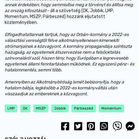
annak érdekében, hogy semmisítse meg a törvényt és állítsa meg
az ország kifosztását
- áll a szövetség (DK, Jobbik, LMP,
Momentum, MSZP, Párbeszéd) hozzánk eljutatott
közleményében.
Elfogadhatatlannak tartjuk, hogy az Orbán-kormány a 2022-es
választási vereségtől félve alkotmányellenesen kimenekíti
strómanjainak a közvagyont. A kormány propagandája színtiszta
hazugság, az egyetemek átszervezése nem a felsőoktatás
színvonaláról szól, hiszen tény, hogy Európában a legnevesebb
egyetemek állami fenntartásban működnek. Ez egyszerű pénz- és
hatalommentés, semmi több.
Amennyiben az Alkotmánybíróság ismét bebizonyítja, hogy a
hatalom bábja, legkésőbb a 2022-es kormányváltás után
visszaadjuk az embereknek a közvagyont.
LMP
DK
MSZP
Jobbik
Párbeszéd
Momentum