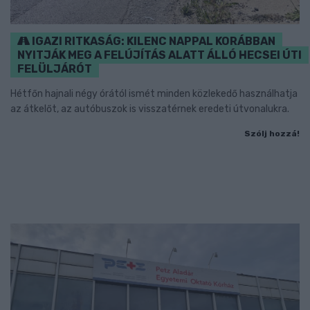
IGAZI RITKASÁG: KILENC NAPPAL KORÁBBAN
NYITJÁK MEG A FELÚJÍTÁS ALATT ÁLLÓ HECSEI ÚTI
FELÜLJÁRÓT
Hétfőn hajnali négy órától ismét minden közlekedő használhatja
az átkelőt, az autóbuszok is visszatérnek eredeti útvonalukra.
Szólj hozzá!