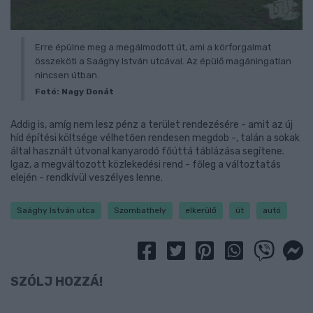
Erre épülne meg a megálmodott út, ami a körforgalmat
összeköti a Saághy István utcával. Az épülő magáningatlan
nincsen útban.
Fotó: Nagy Donát
Addig is, amíg nem lesz pénz a terület rendezésére - amit az új
híd építési költsége vélhetően rendesen megdob -, talán a sokak
által használt útvonal kanyarodó főúttá táblázása segítene.
Igaz, a megváltozott közlekedési rend - főleg a változtatás
elején - rendkívül veszélyes lenne.
Saághy István utca
Szombathely
elkerülő
út
autó
SZÓLJ HOZZÁ!