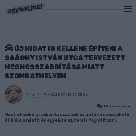
ÚJ HIDAT IS KELLENE ÉPÍTENI A
SAÁGHY ISTVÁN UTCA TERVEZETT
MEGHOSSZABBÍTÁSA MIATT
SZOMBATHELYEN
Nagy Donát
2021-04-15 07:55:06
1 hozzászólás
Most a kisebb utcákon kacsáznak az autók az összekötő
út hiánya miatt, és egyelőre ez nem is fog változni.