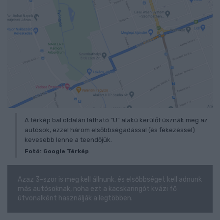
A térkép bal oldalán látható "U" alakú kerülőt úsznák meg az
autósok, ezzel három elsőbbségadással (és fékezéssel)
kevesebb lenne a teendőjük.
Fotó: Google Térkép
Azaz 3-szor is meg kell állnunk, és elsőbbséget kell adnunk
más autósoknak, noha ezt a kacskaringót kvázi fő
útvonalként használják a legtöbben.