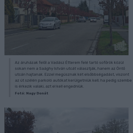
Az áruházak felől a Vadász Étterem felé tartó sofőrök közül
sokan nem a Saághy István utcát választják, hanem az Öntő
utcán hajtanak. Ezzel megúsznak két elsőbbségadást, viszont
az út szélén parkoló autókat kerülgetniük kell; ha pedig szembe
is érkezik valaki, azt el kell engedniük.
Fotó: Nagy Donát