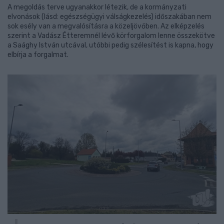
A megoldás terve ugyanakkor létezik, de a kormányzati
elvonások (lásd: egészségügyi válságkezelés) időszakában nem
sok esély van a megvalósításra a közeljövőben. Az elképzelés
szerint a Vadász Étteremnél lévő körforgalom lenne összekötve
a Saághy István utcával, utóbbi pedig szélesítést is kapna, hogy
elbírja a forgalmat.