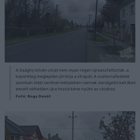
A Saághy István utcát nem olyan régen újraaszfaltozták, a
kopóréteg meglepően jól bírja a strapát. A csatornafedelek
azonban több centivel mélyebben vannak, kerülgetni kell őket,
emiatt vélhetően újra hozzá kéne nyúlni az utcához.
Fotó: Nagy Donát