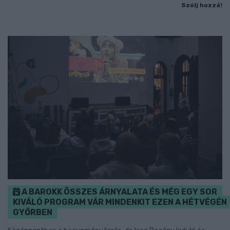
Szólj hozzá!
A BAROKK ÖSSZES ÁRNYALATA ÉS MÉG EGY SOR
KIVÁLÓ PROGRAM VÁR MINDENKIT EZEN A HÉTVÉGÉN
GYŐRBEN