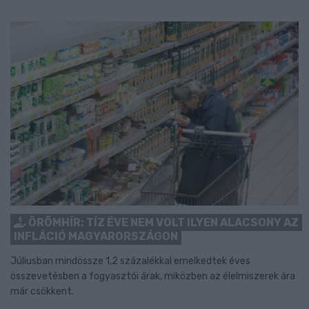
ÖRÖMHÍR: TÍZ ÉVE NEM VOLT ILYEN ALACSONY AZ
INFLÁCIÓ MAGYARORSZÁGON
Júliusban mindössze 1,2 százalékkal emelkedtek éves
összevetésben a fogyasztói árak, miközben az élelmiszerek ára
már csökkent.