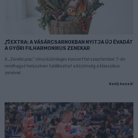
EXTRA: A VÁSÁRCSARNOKBAN NYITJA ÚJ ÉVADÁT
A GYŐRI FILHARMONIKUS ZENEKAR
A „Zenélő piac” című különleges koncerttel szeptember 7-én
rendhagyó helyszínen találkozhat a közönség a klasszikus
zenével.
Szólj hozzá!