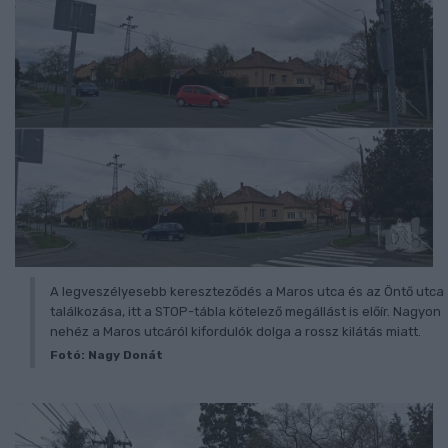
A legveszélyesebb kereszteződés a Maros utca és az Öntő utca
találkozása, itt a STOP-tábla kötelező megállást is előír. Nagyon
nehéz a Maros utcáról kifordulók dolga a rossz kilátás miatt.
Fotó: Nagy Donát