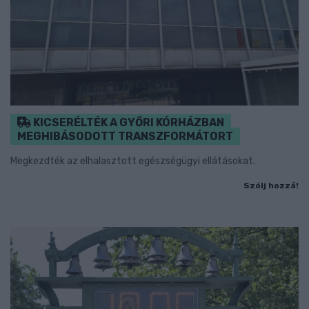
KICSERÉLTÉK A GYŐRI KÓRHÁZBAN
MEGHIBÁSODOTT TRANSZFORMÁTORT
Megkezdték az elhalasztott egészségügyi ellátásokat.
Szólj hozzá!