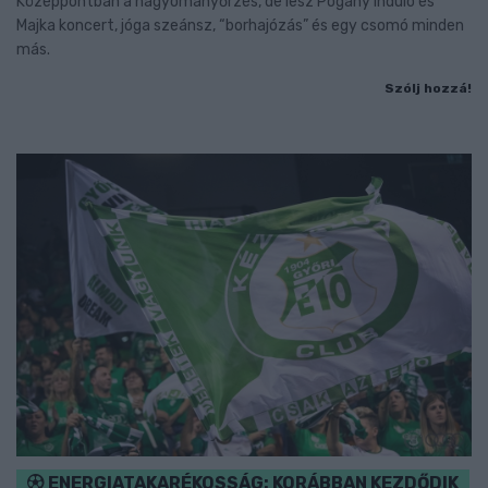
Középpontban a hagyományőrzés, de lesz Pogány Induló és
Majka koncert, jóga szeánsz, “borhajózás” és egy csomó minden
más.
Szólj hozzá!
ENERGIATAKARÉKOSSÁG: KORÁBBAN KEZDŐDIK