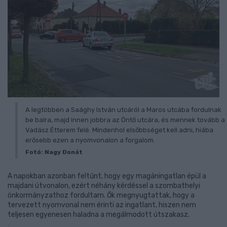
A legtöbben a Saághy István utcáról a Maros utcába fordulnak
be balra, majd innen jobbra az Öntő utcára, és mennek tovább a
Vadász Étterem felé. Mindenhol elsőbbséget kell adni, hiába
erősebb ezen a nyomvonalon a forgalom.
Fotó: Nagy Donát
A napokban azonban feltűnt, hogy egy magáningatlan épül a
majdani útvonalon, ezért néhány kérdéssel a szombathelyi
önkormányzathoz fordultam. Ők megnyugtattak, hogy a
tervezett nyomvonal nem érinti az ingatlant, hiszen nem
teljesen egyenesen haladna a megálmodott útszakasz.