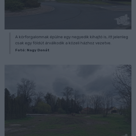
A körforgalomnak épülne egy negyedik kihajtó is, itt jelenleg
csak egy földút árválkodik a közeli házhoz vezetve.
Fotó: Nagy Donát