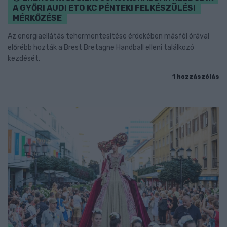
A GYŐRI AUDI ETO KC PÉNTEKI FELKÉSZÜLÉSI
MÉRKŐZÉSE
Az energiaellátás tehermentesítése érdekében másfél órával
előrébb hozták a Brest Bretagne Handball elleni találkozó
kezdését.
1 hozzászólás