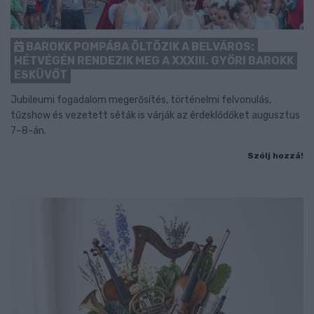
BAROKK POMPÁBA ÖLTÖZIK A BELVÁROS:
HÉTVÉGÉN RENDEZIK MEG A XXXIII. GYŐRI BAROKK
ESKÜVŐT
Jubileumi fogadalom megerősítés, történelmi felvonulás,
tűzshow és vezetett séták is várják az érdeklődőket augusztus
7–8-án.
Szólj hozzá!