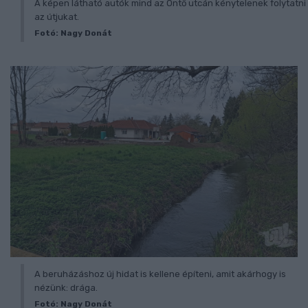
A képen látható autók mind az Öntő utcán kénytelenek folytatni
az útjukat.
Fotó: Nagy Donát
A beruházáshoz új hidat is kellene építeni, amit akárhogy is
nézünk: drága.
Fotó: Nagy Donát