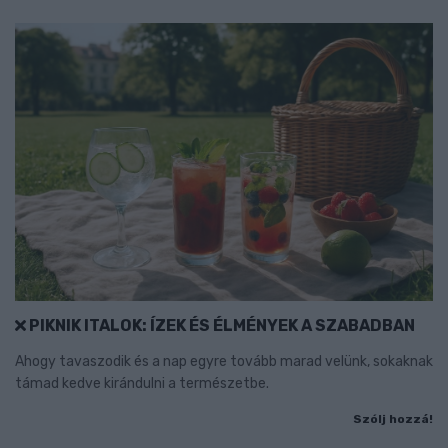
PIKNIK ITALOK: ÍZEK ÉS ÉLMÉNYEK A SZABADBAN
Ahogy tavaszodik és a nap egyre tovább marad velünk, sokaknak
támad kedve kirándulni a természetbe.
Szólj hozzá!