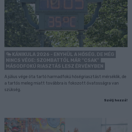
KÁNIKULA 2026 - ENYHÜL A HŐSÉG, DE MÉG
NINCS VÉGE: SZOMBATTÓL MÁR “CSAK”
MÁSODFOKÚ RIASZTÁS LESZ ÉRVÉNYBEN
A július vége óta tartó harmadfokú hőségriasztást mérséklik, de
a tartós meleg miatt továbbra is fokozott óvatosságra van
szükség.
Szólj hozzá!