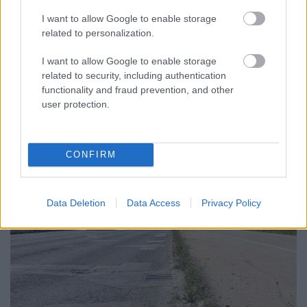
EXTRÉM HŐSÉG: A TALAJKÖZELI ÓZON AZ ÚJ
I want to allow Google to enable storage
VESZÉLYFORRÁS
related to personalization.
A forró, napos időjárás kedvez a talajközeli ózon kialakulásának,
amely irritálhatja a légutakat, ronthatja a tüdő működését és
I want to allow Google to enable storage
különösen veszélyes lehet a krónikus betegek számára.
related to security, including authentication
functionality and fraud prevention, and other
Szólj hozzá!
user protection.
CONFIRM
Data Deletion
Data Access
Privacy Policy