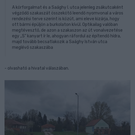
A körforgalmat és a Saághy I. utca jelenleg zsákutcaként
végződő szakaszát összekötő leendő nyomvonal a város
rendezési terve szerint is közút, ami eleve kizárja, hogy
ott bármi épüljön a burkolaton kívül. Optikailag valóban
megtévesztő, de azon a szakaszon az út vonalvezetése
egy „S" kanyart ír le, ahogyan ráfordul az építendő hídra,
majd tovább becsatlakozik a Saághy István utca
meglévő szakaszába
- olvasható a hivatal válaszában.