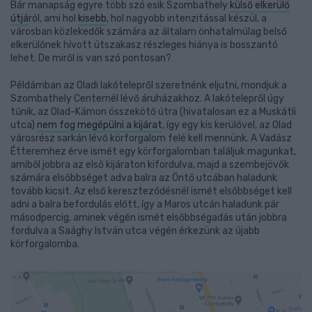
Bár manapság egyre több szó esik Szombathely
külső elkerülő
útjá
ról, ami hol
kisebb
, hol nagyobb intenzitással készül, a
városban közlekedők számára az általam önhatalmúlag belső
elkerülőnek hívott útszakasz részleges hiánya is bosszantó
lehet. De miről is van szó pontosan?
Példámban az Oladi lakótelepről szeretnénk eljutni, mondjuk a
Szombathely Centernél lévő áruházakhoz. A lakótelepről úgy
tűnik, az Olad-Kámon összekötő útra (hivatalosan ez a Muskátli
utca)
nem fog megépülni a kijárat
, így egy kis kerülővel, az Olad
városrész sarkán lévő körforgalom felé kell mennünk. A Vadász
Étteremhez érve ismét egy körforgalomban találjuk magunkat,
amiből jobbra az első kijáraton kifordulva, majd a szembejövők
számára elsőbbséget adva balra az Öntő utcában haladunk
tovább kicsit. Az első kereszteződésnél ismét elsőbbséget kell
adni a balra befordulás előtt, így a Maros utcán haladunk pár
másodpercig, aminek végén ismét elsőbbségadás után jobbra
fordulva a Saághy István utca végén érkezünk az újabb
körforgalomba.