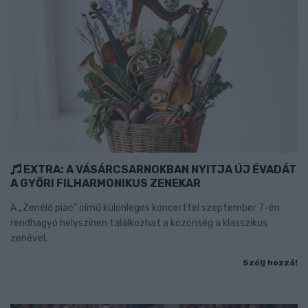
EXTRA: A VÁSÁRCSARNOKBAN NYITJA ÚJ ÉVADÁT
A GYŐRI FILHARMONIKUS ZENEKAR
A „Zenélő piac” című különleges koncerttel szeptember 7-én
rendhagyó helyszínen találkozhat a közönség a klasszikus
zenével.
Szólj hozzá!