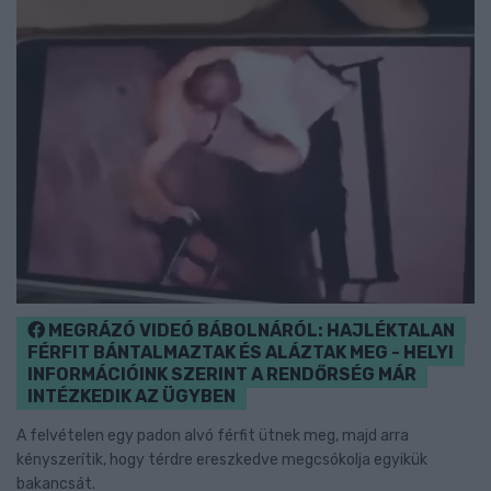
MEGRÁZÓ VIDEÓ BÁBOLNÁRÓL: HAJLÉKTALAN
FÉRFIT BÁNTALMAZTAK ÉS ALÁZTAK MEG - HELYI
INFORMÁCIÓINK SZERINT A RENDŐRSÉG MÁR
INTÉZKEDIK AZ ÜGYBEN
A felvételen egy padon alvó férfit ütnek meg, majd arra
kényszerítik, hogy térdre ereszkedve megcsókolja egyikük
bakancsát.