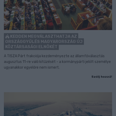
KEDDEN MEGVÁLASZTHATJA AZ
ORSZÁGGYŰLÉS MAGYARORSZÁG ÚJ
KÖZTÁRSASÁGI ELNÖKÉT
A TISZA Párt frakciója kezdeményezte az államfőválasztás
augusztus 11-re való kitűzését - a kormánypárti jelölt személye
ugyanakkor egyelőre nem ismert.
Szólj hozzá!