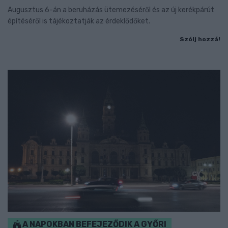
Augusztus 6-án a beruházás ütemezéséről és az új kerékpárút
építéséről is tájékoztatják az érdeklődőket.
Szólj hozzá!
A NAPOKBAN BEFEJEZŐDIK A GYŐRI