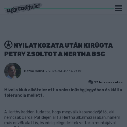
NYILATKOZATA UTÁN KIRÚGTA
PETRY ZSOLTOT A HERTHA BSC
Bazsó Bálint
2021-04-06 14:21:00
17 hozzászólás
Mivel a klub elkötelezett a sokszínűség jegyében és kiáll a
tolerancia mellett.
A Herthy kedden tudatta, hogy megválik kapusedzőjétől, aki
nemcsak Dárdai Pál idején állt a Hertha alkalmazásában, hanem
más edzők alatt is, és eddig elégedettek voltak a munkájával -