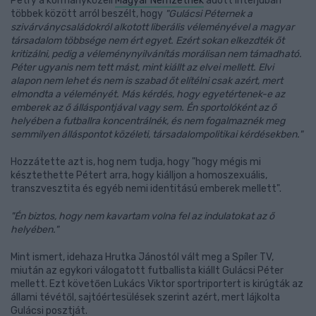
Petry a kormányközeli
Magyar Nemzetnek
adott interjúban
többek között arról beszélt, hogy
"Gulácsi Péternek a
szivárványcsaládokról alkotott liberális véleményével a magyar
társadalom többsége nem ért egyet. Ezért sokan elkezdték őt
kritizálni, pedig a véleménynyilvánítás morálisan nem támadható.
Péter ugyanis nem tett mást, mint kiállt az elvei mellett. Elvi
alapon nem lehet és nem is szabad őt elítélni csak azért, mert
elmondta a véleményét. Más kérdés, hogy egyetértenek-e az
emberek az ő álláspontjával vagy sem. Én sportolóként az ő
helyében a futballra koncentrálnék, és nem fogalmaznék meg
semmilyen álláspontot közéleti, társadalompolitikai kérdésekben."
Hozzátette azt is, hog nem tudja, hogy "hogy mégis mi
késztethette Pétert arra, hogy kiálljon a homoszexuális,
transzvesztita és egyéb nemi identitású emberek mellett".
"Én biztos, hogy nem kavartam volna fel az indulatokat az ő
helyében."
Mint ismert, idehaza Hrutka Jánostól vált meg a Spíler TV,
miután az egykori válogatott futballista kiállt Gulácsi Péter
mellett. Ezt követően Lukács Viktor sportriportert is kirúgták az
állami tévétől, sajtóértesülések szerint azért, mert lájkolta
Gulácsi posztját.