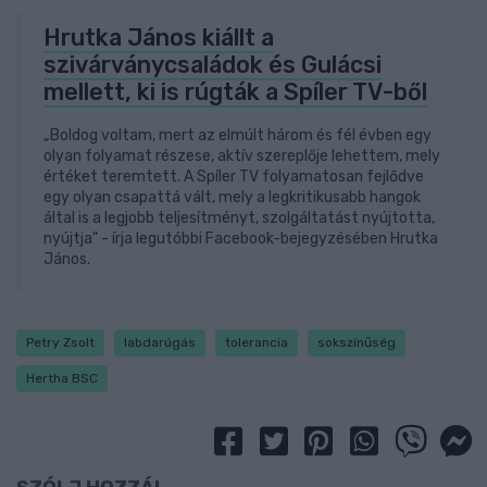
Hrutka János kiállt a
szivárványcsaládok és Gulácsi
mellett, ki is rúgták a Spíler TV-ből
„Boldog voltam, mert az elmúlt három és fél évben egy
olyan folyamat részese, aktív szereplője lehettem, mely
értéket teremtett. A Spíler TV folyamatosan fejlődve
egy olyan csapattá vált, mely a legkritikusabb hangok
által is a legjobb teljesítményt, szolgáltatást nyújtotta,
nyújtja" - írja legutóbbi Facebook-bejegyzésében Hrutka
János.
Petry Zsolt
labdarúgás
tolerancia
sokszínűség
Hertha BSC