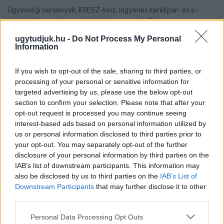
Ügyességi versenyek, KRESZ-kvíz, ingyenes kerékpár- és e-
rollerjelölés is várja a családokat augusztus 8-án.
ugytudjuk.hu -
Do Not Process My Personal
Szólj hozzá!
Information
If you wish to opt-out of the sale, sharing to third parties, or
processing of your personal or sensitive information for
targeted advertising by us, please use the below opt-out
section to confirm your selection. Please note that after your
opt-out request is processed you may continue seeing
interest-based ads based on personal information utilized by
us or personal information disclosed to third parties prior to
your opt-out. You may separately opt-out of the further
disclosure of your personal information by third parties on the
IAB’s list of downstream participants. This information may
also be disclosed by us to third parties on the
IAB’s List of
Downstream Participants
that may further disclose it to other
third parties.
Please note that this website/app uses one or more Google
Personal Data Processing Opt Outs
NŐVERŐ SZOMBATHELYI FÉRFI ELLEN EMELT