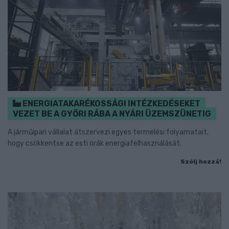
ENERGIATAKARÉKOSSÁGI INTÉZKEDÉSEKET
VEZET BE A GYŐRI RÁBA A NYÁRI ÜZEMSZÜNETIG
A járműipari vállalat átszervezi egyes termelési folyamatait,
hogy csökkentse az esti órák energiafelhasználását.
Szólj hozzá!