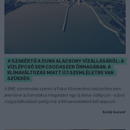
SZAKÉRTŐ A DUNA ALACSONY VÍZÁLLÁSÁRÓL: A
VÍZLÉPCSŐ SEM CSODASZER ÖNMAGÁBAN, A
KLÍMAVÁLTOZÁS MIATT ÚJ SZEMLÉLETRE VAN
SZÜKSÉG
A BME vízmérnöke szerint a Paksi Atomerőmű helyzetére sem
jelentene automatikus megoldást egy új dunai vízlépcső - a jövő
vízgazdálkodását pedig már a klímamodellekre kell alapozni.
Szólj hozzá!