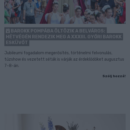
BAROKK POMPÁBA ÖLTÖZIK A BELVÁROS:
HÉTVÉGÉN RENDEZIK MEG A XXXIII. GYŐRI BAROKK
ESKÜVŐT
Jubileumi fogadalom megerősítés, történelmi felvonulás,
tűzshow és vezetett séták is várják az érdeklődőket augusztus
7–8-án.
Szólj hozzá!