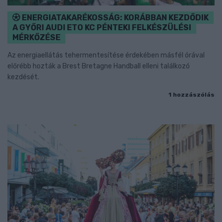
ENERGIATAKARÉKOSSÁG: KORÁBBAN KEZDŐDIK
A GYŐRI AUDI ETO KC PÉNTEKI FELKÉSZÜLÉSI
MÉRKŐZÉSE
Az energiaellátás tehermentesítése érdekében másfél órával
előrébb hozták a Brest Bretagne Handball elleni találkozó
kezdését.
1 hozzászólás