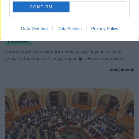
CONFIRM
CZUNYINÉ HARCA A GMAIL ÉS AZ ÖNKÉNY ELLEN
Data Deletion
Data Access
Privacy Policy
- LETILTOTTA A GOOGLE A VÉDVONAL LEVELEZŐ
FIÓKJÁT
Nem vicc! A Fidesz maradéka tényleg egy ingyenes e-mail
szolgáltatást használt, hogy megvédje a Fidesz maradékát.
Szólj hozzá!