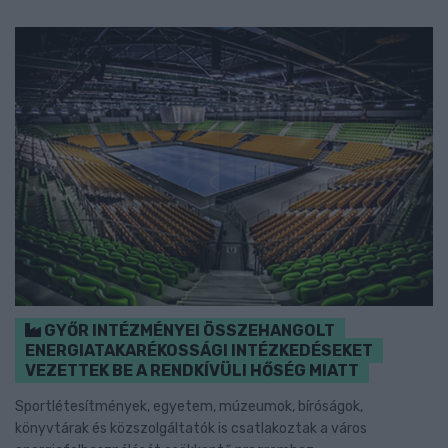
GYŐR INTÉZMÉNYEI ÖSSZEHANGOLT
ENERGIATAKARÉKOSSÁGI INTÉZKEDÉSEKET
VEZETTEK BE A RENDKÍVÜLI HŐSÉG MIATT
Sportlétesítmények, egyetem, múzeumok, bíróságok,
könyvtárak és közszolgáltatók is csatlakoztak a város