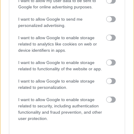
A RÓMAIAKTÓL AZ AGYAGKATONÁKIG –
I want to allow my user data to be sent to
TÁRLATVEZETÉSEK, WORKSHOP ÉS
Google for online advertising purposes.
KÖZÖNSÉGTALÁLKOZÓ VÁRJA A LÁTOGATÓKAT A
GYŐRI RÓMER MÚZEUMBAN
I want to allow Google to send me
personalized advertising.
Ingyenes programokkal és különleges kiállításokkal készülnek a
hét második felére, a hőségriadó idején ráadásul a Várkazamata
I want to allow Google to enable storage
– Kőtár is díjmentesen látogatható.
related to analytics like cookies on web or
device identifiers in apps.
Szólj hozzá!
I want to allow Google to enable storage
related to functionality of the website or app.
I want to allow Google to enable storage
related to personalization.
I want to allow Google to enable storage
related to security, including authentication
functionality and fraud prevention, and other
user protection.