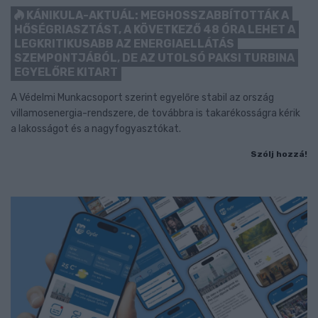
KÁNIKULA-AKTUÁL: MEGHOSSZABBÍTOTTÁK A
HŐSÉGRIASZTÁST, A KÖVETKEZŐ 48 ÓRA LEHET A
LEGKRITIKUSABB AZ ENERGIAELLÁTÁS
SZEMPONTJÁBÓL, DE AZ UTOLSÓ PAKSI TURBINA
EGYELŐRE KITART
A Védelmi Munkacsoport szerint egyelőre stabil az ország
villamosenergia-rendszere, de továbbra is takarékosságra kérik
a lakosságot és a nagyfogyasztókat.
Szólj hozzá!