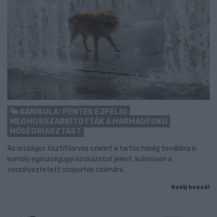
KÁNIKULA: PÉNTEK ÉJFÉLIG
MEGHOSSZABBÍTOTTÁK A HARMADFOKÚ
HŐSÉGRIASZTÁST
Az országos tisztifőorvos szerint a tartós hőség továbbra is
komoly egészségügyi kockázatot jelent, különösen a
veszélyeztetett csoportok számára.
Szólj hozzá!