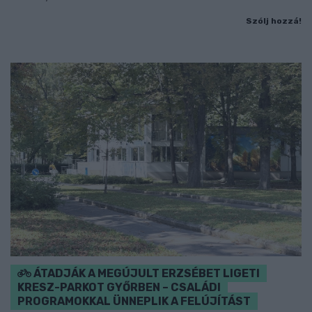
Szólj hozzá!
ÁTADJÁK A MEGÚJULT ERZSÉBET LIGETI
KRESZ-PARKOT GYŐRBEN – CSALÁDI
PROGRAMOKKAL ÜNNEPLIK A FELÚJÍTÁST