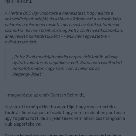
írja a Telex.hu.
A Hertha BSC úgy indokolta a menesztést, hogy aláírta a
sokszínűség chartáját, és aktívan elkötelezett a sokszínűség
valamint a tolerancia mellett, mert ezek az értékek fontosak
számukra. Ez nem található meg Petry Zsolt nyilatkozataiban,
amelyeket munkatársukként – velük nem egyeztetve –
nyilvánosan tett.
„Petry Zsolt munkáját mindig nagyra értékeltük. Mindig
nyitott, toleráns és segítőkész volt. Soha nem viselkedett
homofób módon vagy nem volt rá jellemző az
idegengyűlölet”
– magyarázta az elnök Carsten Schmidt.
Hozzátette még a Hertha vezetője, hogy megismerték a
fordítás finomságait, elhiszik, hogy nem mindenben pontosan
úgy fogalmazott, de a kijelentések nem állnak összhangban a
klub alapértékeivel.