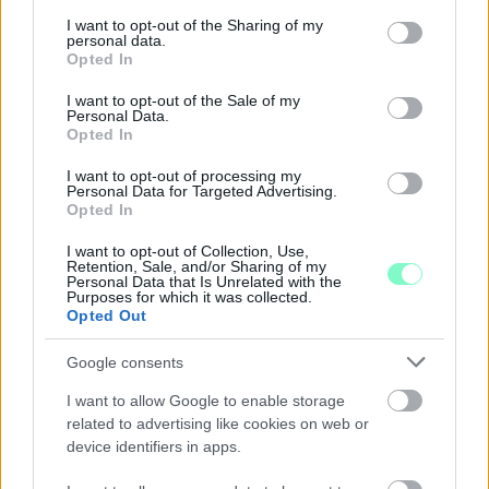
services and may gather and store information including but
VÁDAT AZ ÜGYÉSZSÉG
not limited to your visit or usage behaviour. You may click to
I want to opt-out of the Sharing of my
personal data.
grant or deny consent to Google and its third-party tags to
A férfi a nyílt utcán kezdte verni áldozatát.
Opted In
use your data for below specified purposes in below Google
consent section.
Szólj hozzá!
I want to opt-out of the Sale of my
Personal Data.
Opted In
I want to opt-out of processing my
Personal Data for Targeted Advertising.
Opted In
I want to opt-out of Collection, Use,
Retention, Sale, and/or Sharing of my
Personal Data that Is Unrelated with the
Purposes for which it was collected.
Opted Out
Google consents
I want to allow Google to enable storage
related to advertising like cookies on web or
device identifiers in apps.