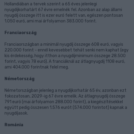
Hollandiában a tervek szerint a 65 éves jelenlegi
nyugdíjkorhatárt 67 évre emelnék fel. Azonban az alap állami
nyugdíj összege itt is ezer euró felett van, egészen pontosan
1.050 euró, ami mai árfolyamon 383.000 forint.
Franciaország
Franciaországban a minimál nyugdíj összege 608 euró, vagyis
220.000 forint - ennél kevesebbet tehát senki nem kaphat (egy
kis érdekesség, hogy itthon a nyugdíjminimum összege 28.500
forint, vagyis 78 euró). A franciáknál az átlagnyugdíj 1108 euró,
ami 404.000 forintnak felel meg.
Németország
Németországban jelenleg a nyugdíjkorhatár 65 év, azonban ezt
fokozatosan, 2029-ig 67 évre emelik. Az átlagnyugdíj összege
791 euró (mai árfolyamon 288.000 forint), a kiegészítésekkel
együtt pedig összesen 1.576 eurót (574.000 forintot) kapnak a
nyugdíjasok.
Románia