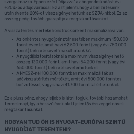
szorgalmazza. Éppen ezért "díjazza" az öngondoskodást évi
+20%-os adójóváírással. Ez azt jelenti, hogy a befizetéseink
után évente 20%-ot visszaigényelhetünk az SZJA-nkból. Ez az
összeg pedig tovább gyarapítja a megtakarításainkat.
A visszatérítés mértéke konstruckiónként maximalizálva van.
Az önkéntes nyugdíjpénztár esetében maximum 150.000
forint évente, amit havi 62.500 forint (vagy évi 750.000
forint) befizetésével "maxolhatunk ki".
A nyugdíjbiztosításoknál a maximum visszaigényelhető
összeg 130.000 forint, amit havi 54.200 forint (vagy évi
650.000 forint) befizetésével érhetünk el.
A NYESZ-nél 100.000 forintban maximalizálták az
adóvisszatérítés mértékét, amit évi 500.000 forintos
befizetéssel, vagyis havi 41.700 forinttal érhetünk el.
Ez a plusz pénz, ahogy lejjebb is látni fogjuk, további hozamokat
termel majd, így a hosszú évek alatt jelentős összeggel növeli
megtakarításunkat.
HOGYAN TUD ÖN IS NYUGAT-EURÓPAI SZINTŰ
NYUGDÍJAT TEREMTENI?