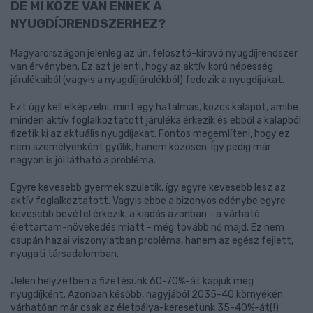
DE MI KÖZE VAN ENNEK A
NYUGDÍJRENDSZERHEZ?
Magyarországon jelenleg az ún. felosztó-kirovó nyugdíjrendszer
van érvényben. Ez azt jelenti, hogy az aktív korú népesség
járulékaiból (vagyis a nyugdíjjárulékból) fedezik a nyugdíjakat.
Ezt úgy kell elképzelni, mint egy hatalmas, közös kalapot, amibe
minden aktív foglalkoztatott járuléka érkezik és ebből a kalapból
fizetik ki az aktuális nyugdíjakat. Fontos megemlíteni, hogy ez
nem személyenként gyűlik, hanem közösen. Így pedig már
nagyon is jól látható a probléma.
Egyre kevesebb gyermek születik, így egyre kevesebb lesz az
aktív foglalkoztatott. Vagyis ebbe a bizonyos edénybe egyre
kevesebb bevétel érkezik, a kiadás azonban - a várható
élettartam-növekedés miatt - még tovább nő majd. Ez nem
csupán hazai viszonylatban probléma, hanem az egész fejlett,
nyugati társadalomban.
Jelen helyzetben a fizetésünk 60-70%-át kapjuk meg
nyugdíjként. Azonban később, nagyjából 2035-40 környékén
várhatóan már csak az életpálya-keresetünk 35-40%-át(!)