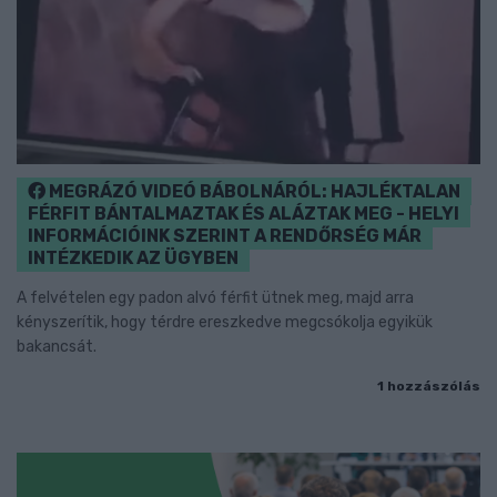
MEGRÁZÓ VIDEÓ BÁBOLNÁRÓL: HAJLÉKTALAN
FÉRFIT BÁNTALMAZTAK ÉS ALÁZTAK MEG - HELYI
INFORMÁCIÓINK SZERINT A RENDŐRSÉG MÁR
INTÉZKEDIK AZ ÜGYBEN
A felvételen egy padon alvó férfit ütnek meg, majd arra
kényszerítik, hogy térdre ereszkedve megcsókolja egyikük
bakancsát.
1 hozzászólás