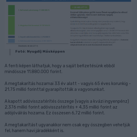
Fotó: Nyugdíj Másképpen
A fenti képen láthatjuk, hogy a saját befizetésünk ebből
mindössze 11.880.000 forint.
A megtakarítás hozamai 33 év alatt - vagyis 65 éves korunkig -
21.75 millió forinttal gyarapították a vagyonunkat.
A kapott adóvisszatérítés összege (vagyis a kvázi ingyenpénz)
2,376 millió forint adóvisszatérítés + 4,35 millió forint az
adójóváírás hozama. Ez összesen 6,72 millió forint.
A megtakarítást ugyanakkor nem csak egy összegben vehetjük
fel, hanem havi járadékként is.