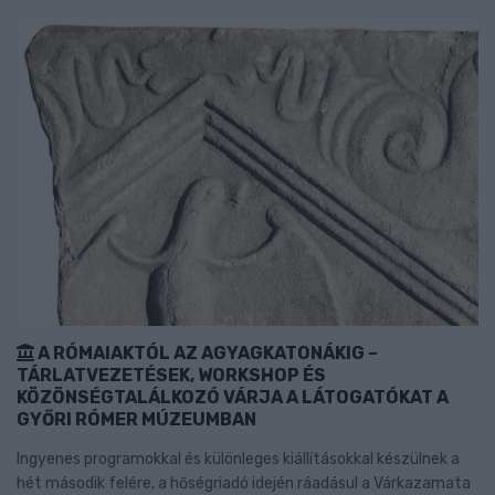
A RÓMAIAKTÓL AZ AGYAGKATONÁKIG –
TÁRLATVEZETÉSEK, WORKSHOP ÉS
KÖZÖNSÉGTALÁLKOZÓ VÁRJA A LÁTOGATÓKAT A
GYŐRI RÓMER MÚZEUMBAN
Ingyenes programokkal és különleges kiállításokkal készülnek a
hét második felére, a hőségriadó idején ráadásul a Várkazamata