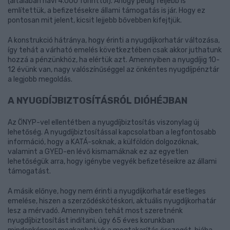
(általában havi 4.000 forinttól). Ahogy pedig feljebb is
említettük, a befizetésekre állami támogatás is jár. Hogy ez
pontosan mit jelent, kicsit lejjebb bővebben kifejtjük.
A konstrukció hátránya, hogy érinti a nyugdíjkorhatár változása,
így tehát a várható emelés következtében csak akkor juthatunk
hozzá a pénzünkhöz, ha elértük azt. Amennyiben a nyugdíjig 10-
12 évünk van, nagy valószínűséggel az önkéntes nyugdíjpénztár
a legjobb megoldás.
A NYUGDÍJBIZTOSÍTÁSRÓL DIÓHÉJBAN
Az ÖNYP-vel ellentétben a nyugdíjbiztosítás viszonylag új
lehetőség. A nyugdíjbiztosítással kapcsolatban a legfontosabb
információ, hogy a KATÁ-soknak, a külföldön dolgozóknak,
valamint a GYED-en lévő kismamáknak ez az egyetlen
lehetőségük arra, hogy igénybe vegyék befizetéseikre az állami
támogatást.
A másik előnye, hogy nem érinti a nyugdíjkorhatár esetleges
emelése, hiszen a szerződéskötéskori, aktuális nyugdíjkorhatár
lesz a mérvadó. Amennyiben tehát most szeretnénk
nyugdíjbiztosítást indítani, úgy 65 éves korunkban