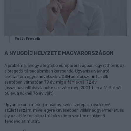
Fotó: Freepik
A NYUGDÍJ HELYZETE MAGYARORSZÁGON
A probléma, ahogy a legtöbb európai országban, úgy itthon is az
elöregedő társadalomban keresendő. Ugyanis a várható
élettartam egyre növekszik:
a KSH adatai szerint
a nők
esetében várhatóan 79 év, míg a férfiaknál 72 év
(összehasonlítási alapul: ez a szám még 2001-ben a férfiaknál
68 év, a nőknél 76 év volt).
Ugyanakkor a mérleg másik nyelvén szerepel a csökkenő
születésszám, mivel egyre kevesebben vállalnak gyermeket, és
így az aktív foglalkoztattak száma szintén csökkenő
tendenciát mutat.