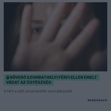
NŐVERŐ SZOMBATHELYI FÉRFI ELLEN EMELT
VÁDAT AZ ÜGYÉSZSÉG
A férfi a nyílt utcán kezdte verni áldozatát.
Szólj hozzá!