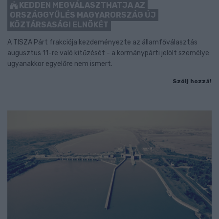
KEDDEN MEGVÁLASZTHATJA AZ
ORSZÁGGYŰLÉS MAGYARORSZÁG ÚJ
KÖZTÁRSASÁGI ELNÖKÉT
A TISZA Párt frakciója kezdeményezte az államfőválasztás
augusztus 11-re való kitűzését - a kormánypárti jelölt személye
ugyanakkor egyelőre nem ismert.
Szólj hozzá!