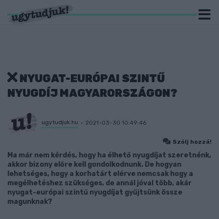
NYUGAT-EURÓPAI SZINTŰ
NYUGDÍJ MAGYARORSZÁGON?
ugytudjuk.hu
2021-03-30 10:49:46
Szólj hozzá!
Ma már nem kérdés, hogy ha élhető nyugdíjat szeretnénk,
akkor bizony előre kell gondolkodnunk. De hogyan
lehetséges, hogy a korhatárt elérve nemcsak hogy a
megélhetéshez szükséges, de annál jóval több, akár
nyugat-európai szintű nyugdíjat gyűjtsünk össze
magunknak?