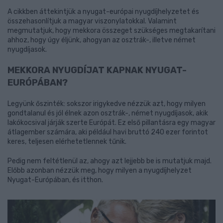
A cikkben áttekintjük a nyugat-európai nyugdíjhelyzetet és
összehasonlítjuk a magyar viszonylatokkal. Valamint
megmutatjuk, hogy mekkora összeget szükséges megtakarítani
ahhoz, hogy úgy éljünk, ahogyan az osztrák-, illetve német
nyugdíjasok.
MEKKORA NYUGDÍJAT KAPNAK NYUGAT-
EURÓPÁBAN?
Legyünk őszinték: sokszor irigykedve nézzük azt, hogy milyen
gondtalanul és jól élnek azon osztrák-, német nyugdíjasok, akik
lakókocsival járják szerte Európát. Ez első pillantásra egy magyar
átlagember számára, aki például havi bruttó 240 ezer forintot
keres, teljesen elérhetetlennek tűnik.
Pedig nem feltétlenül az, ahogy azt lejjebb be is mutatjuk majd.
Előbb azonban nézzük meg, hogy milyen a nyugdíjhelyzet
Nyugat-Európában, és itthon.