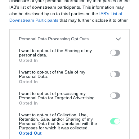
disclosure of your personal information by third parties on the
ÖSSZEGZÉS
IAB’s list of downstream participants. This information may
also be disclosed by us to third parties on the
IAB’s List of
Ahogy tehát feljebb is látjuk, tudatossággal és odafigyeléssel a
Downstream Participants
that may further disclose it to other
költségeinket ügyesen megtervezve bizony arra is reális esély
third parties.
van, hogy nyugat-európai szintű nyugdíjban részesüljünk. Ebben
segíthetnek a
nyugdijmaskeppen.hu szakértői
, akik több mint 10
Please note that this website/app uses one or more Google
Personal Data Processing Opt Outs
éves pénzügyi, szakmai múlttal rendelkeznek.
services and may gather and store information including but
not limited to your visit or usage behaviour. You may click to
I want to opt-out of the Sharing of my
Szponzorált tartalmat olvastál!
personal data.
grant or deny consent to Google and its third-party tags to
Opted In
use your data for below specified purposes in below Google
nyugdíj
Nyugdíj Másképpen
consent section.
I want to opt-out of the Sale of my
Personal Data.
Opted In
I want to opt-out of processing my
Personal Data for Targeted Advertising.
SZÓLJ HOZZÁ!
Opted In
I want to opt-out of Collection, Use,
Retention, Sale, and/or Sharing of my
Personal Data that Is Unrelated with the
Purposes for which it was collected.
Opted Out