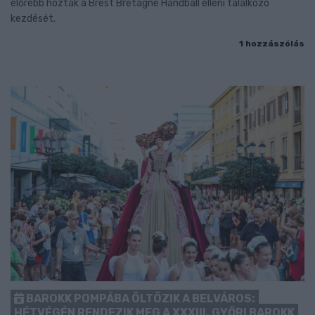
előrébb hozták a Brest Bretagne Handball elleni találkozó
kezdését.
1 hozzászólás
BAROKK POMPÁBA ÖLTÖZIK A BELVÁROS:
HÉTVÉGÉN RENDEZIK MEG A XXXIII. GYŐRI BAROKK