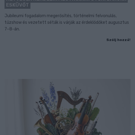
ESKÜVŐT
Jubileumi fogadalom megerősítés, történelmi felvonulás,
tűzshow és vezetett séták is várják az érdeklődőket augusztus
7–8-án.
Szólj hozzá!