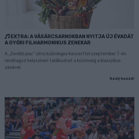
EXTRA: A VÁSÁRCSARNOKBAN NYITJA ÚJ ÉVADÁT
A GYŐRI FILHARMONIKUS ZENEKAR
A „Zenélő piac” című különleges koncerttel szeptember 7-én
rendhagyó helyszínen találkozhat a közönség a klasszikus
zenével.
Szólj hozzá!