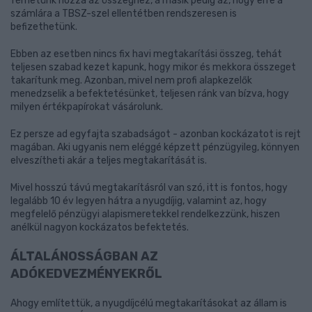
férhetünk hozzá az összeghez, a másik pedig az, hogy erre a
számlára a TBSZ-szel ellentétben rendszeresen is
befizethetünk.
Ebben az esetben nincs fix havi megtakarítási összeg, tehát
teljesen szabad kezet kapunk, hogy mikor és mekkora összeget
takarítunk meg. Azonban, mivel nem profi alapkezelők
menedzselik a befektetésünket, teljesen ránk van bízva, hogy
milyen értékpapírokat vásárolunk.
Ez persze ad egyfajta szabadságot - azonban kockázatot is rejt
magában. Aki ugyanis nem eléggé képzett pénzügyileg, könnyen
elveszítheti akár a teljes megtakarítását is.
Mivel hosszú távú megtakarításról van szó, itt is fontos, hogy
legalább 10 év legyen hátra a nyugdíjig, valamint az, hogy
megfelelő pénzügyi alapismeretekkel rendelkezzünk, hiszen
anélkül nagyon kockázatos befektetés.
ÁLTALÁNOSSÁGBAN AZ
ADÓKEDVEZMÉNYEKRŐL
Ahogy említettük, a nyugdíjcélú megtakarításokat az állam is