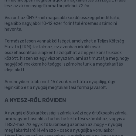
mindenképpen megkaphatjuk a megtakarítás összegét, hiába
lesz az akkori nyugdíjkorhatár például 72 év.
Viszont az ÖNYP-nél magasabb kezdő összeggel indítható,
legalább nagyjából 10-12 ezer forinttal érdemes számolni
havonta.
Természetesen vannak költségei, amelyeket a Teljes Költség
Mutató (TKM) tartalmaz, ez azonban inkább csak
összehasonlítási alapként szolgálhat az egyes konstrukciók
között, hiszen ez egy viszonyszám, ami azt mutatja meg, hogy
nagyjából mekkora költséggel számolhatunk a megtakarítás
ideje alatt.
Amennyiben több mint 15 évünk van hátra nyugdíjig, úgy
leginkább ez a nyugdíj megtakarítási forma javasolt.
A NYESZ-RŐL RÖVIDEN
A nyugdíj előtakarékossági számla kvázi egy értékpapírszámla,
ami nagyon hasonló a tartós befektetési számlához, vagyis a
TBSZ-hez. Az egyik fő különbség azonban az, hogy - nyugdíj
megtakarításról lévén szó - csak a nyugdíjba vonuláskor