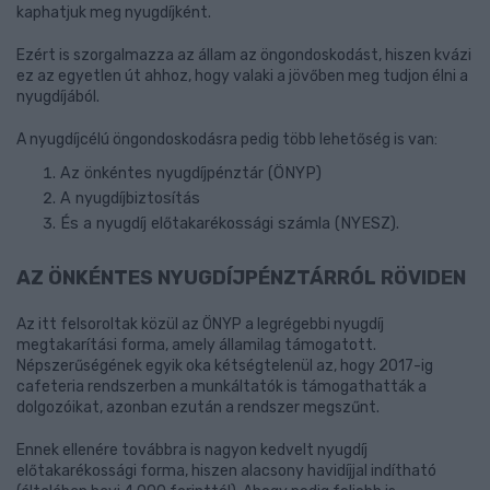
kaphatjuk meg nyugdíjként.
Ezért is szorgalmazza az állam az öngondoskodást, hiszen kvázi
ez az egyetlen út ahhoz, hogy valaki a jövőben meg tudjon élni a
nyugdíjából.
A nyugdíjcélú öngondoskodásra pedig több lehetőség is van:
Az önkéntes nyugdíjpénztár (ÖNYP)
A nyugdíjbiztosítás
És a nyugdíj előtakarékossági számla (NYESZ).
AZ ÖNKÉNTES NYUGDÍJPÉNZTÁRRÓL RÖVIDEN
Az itt felsoroltak közül az ÖNYP a legrégebbi nyugdíj
megtakarítási forma, amely államilag támogatott.
Népszerűségének egyik oka kétségtelenül az, hogy 2017-ig
cafeteria rendszerben a munkáltatók is támogathatták a
dolgozóikat, azonban ezután a rendszer megszűnt.
Ennek ellenére továbbra is nagyon kedvelt nyugdíj
előtakarékossági forma, hiszen alacsony havidíjjal indítható