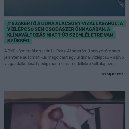
SZAKÉRTŐ A DUNA ALACSONY VÍZÁLLÁSÁRÓL: A
VÍZLÉPCSŐ SEM CSODASZER ÖNMAGÁBAN, A
KLÍMAVÁLTOZÁS MIATT ÚJ SZEMLÉLETRE VAN
SZÜKSÉG
A BME vízmérnöke szerint a Paksi Atomerőmű helyzetére sem
jelentene automatikus megoldást egy új dunai vízlépcső - a jövő
vízgazdálkodását pedig már a klímamodellekre kell alapozni.
Szólj hozzá!