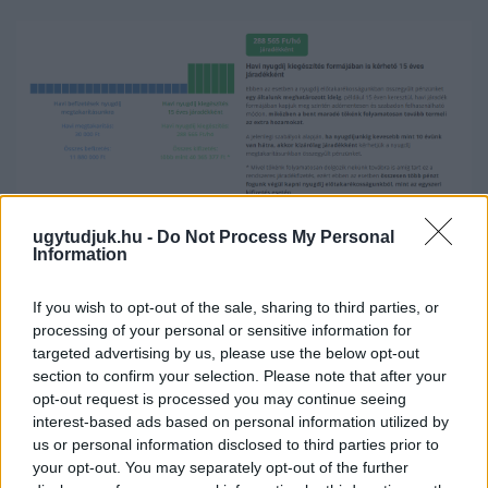
ugytudjuk.hu -
Do Not Process My Personal
Fotó: Nyugdíj Másképpen
Information
Ebben az esetben 15 éven keresztül (vagyis 65 éves
If you wish to opt-out of the sale, sharing to third parties, or
nyugdíjkorhatárral számolva 80 éves korunkig) havi 288.000
processing of your personal or sensitive information for
forintot kapunk. Ez pedig már az inflációval növelt összeg, tehát
targeted advertising by us, please use the below opt-out
akkori értéken is annyit ér majd, mint a most látott pénzösszeg.
section to confirm your selection. Please note that after your
Ne felejtsük el, hogy ez csupán az öngondoskodás által gyűjtött
opt-out request is processed you may continue seeing
pénzünk. Amennyiben pesszimista becslésként havi 50.000
interest-based ads based on personal information utilized by
forintos állami nyugdíjjal számolunk, úgy ennek a teljes összege
us or personal information disclosed to third parties prior to
338.000 forint havonta, ami 927 eurónak felel meg.
your opt-out. You may separately opt-out of the further