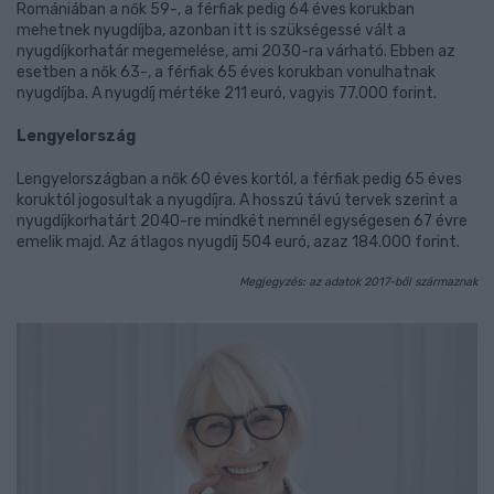
Romániában a nők 59-, a férfiak pedig 64 éves korukban
mehetnek nyugdíjba, azonban itt is szükségessé vált a
nyugdíjkorhatár megemelése, ami 2030-ra várható. Ebben az
esetben a nők 63-, a férfiak 65 éves korukban vonulhatnak
nyugdíjba. A nyugdíj mértéke 211 euró, vagyis 77.000 forint.
Lengyelország
Lengyelországban a nők 60 éves kortól, a férfiak pedig 65 éves
koruktól jogosultak a nyugdíjra. A hosszú távú tervek szerint a
nyugdíjkorhatárt 2040-re mindkét nemnél egységesen 67 évre
emelik majd. Az átlagos nyugdíj 504 euró, azaz 184.000 forint.
Megjegyzés: az adatok 2017-ből származnak