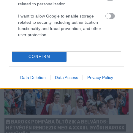
kezdését.
related to personalization.
1 hozzászólás
I want to allow Google to enable storage
related to security, including authentication
functionality and fraud prevention, and other
user protection.
CONFIRM
Data Deletion
Data Access
Privacy Policy
BAROKK POMPÁBA ÖLTÖZIK A BELVÁROS:
HÉTVÉGÉN RENDEZIK MEG A XXXIII. GYŐRI BAROKK