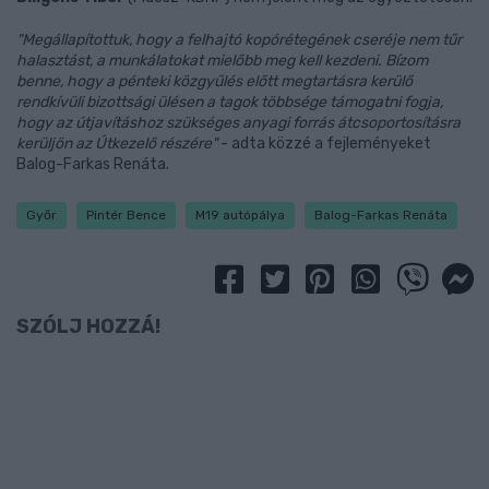
"Megállapítottuk, hogy a felhajtó kopórétegének cseréje nem tűr
halasztást, a munkálatokat mielőbb meg kell kezdeni. Bízom
benne, hogy a pénteki közgyűlés előtt megtartásra kerülő
rendkívüli bizottsági ülésen a tagok többsége támogatni fogja,
hogy az útjavításhoz szükséges anyagi forrás átcsoportosításra
kerüljön az Útkezelő részére"
- adta közzé a fejleményeket
Balog-Farkas Renáta.
Győr
Pintér Bence
M19 autópálya
Balog-Farkas Renáta
SZÓLJ HOZZÁ!