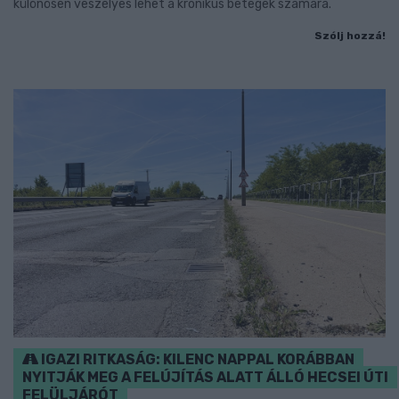
különösen veszélyes lehet a krónikus betegek számára.
Szólj hozzá!
IGAZI RITKASÁG: KILENC NAPPAL KORÁBBAN
NYITJÁK MEG A FELÚJÍTÁS ALATT ÁLLÓ HECSEI ÚTI
FELÜLJÁRÓT