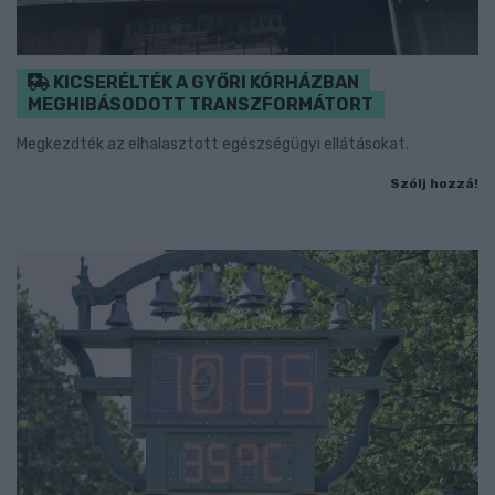
KICSERÉLTÉK A GYŐRI KÓRHÁZBAN
MEGHIBÁSODOTT TRANSZFORMÁTORT
Megkezdték az elhalasztott egészségügyi ellátásokat.
Szólj hozzá!