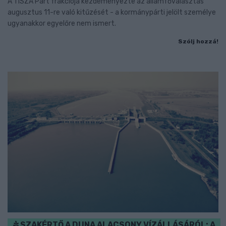
A TISZA Párt frakciója kezdeményezte az államfőválasztás
augusztus 11-re való kitűzését - a kormánypárti jelölt személye
ugyanakkor egyelőre nem ismert.
Szólj hozzá!
SZAKÉRTŐ A DUNA ALACSONY VÍZÁLLÁSÁRÓL: A