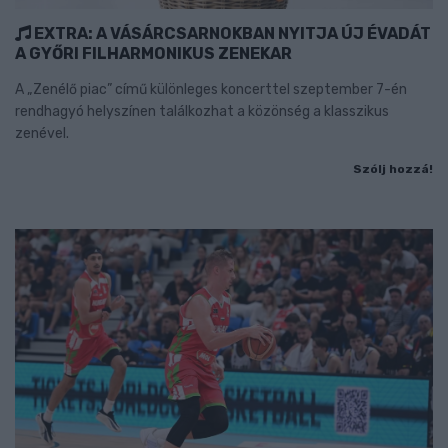
EXTRA: A VÁSÁRCSARNOKBAN NYITJA ÚJ ÉVADÁT
A GYŐRI FILHARMONIKUS ZENEKAR
A „Zenélő piac” című különleges koncerttel szeptember 7-én
rendhagyó helyszínen találkozhat a közönség a klasszikus
zenével.
Szólj hozzá!