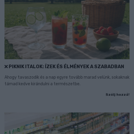
PIKNIK ITALOK: ÍZEK ÉS ÉLMÉNYEK A SZABADBAN
Ahogy tavaszodik és a nap egyre tovább marad velünk, sokaknak
támad kedve kirándulni a természetbe.
Szólj hozzá!