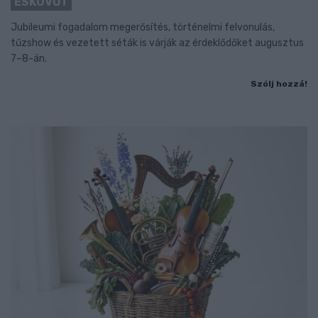
ESKÜVŐT
Jubileumi fogadalom megerősítés, történelmi felvonulás,
tűzshow és vezetett séták is várják az érdeklődőket augusztus
7–8-án.
Szólj hozzá!