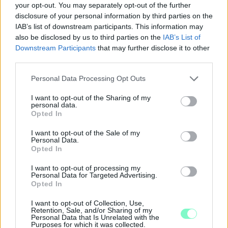
your opt-out. You may separately opt-out of the further
disclosure of your personal information by third parties on the
IAB’s list of downstream participants. This information may
also be disclosed by us to third parties on the
IAB’s List of
Downstream Participants
that may further disclose it to other
third parties.
Please note that this website/app uses one or more Google
Personal Data Processing Opt Outs
services and may gather and store information including but
not limited to your visit or usage behaviour. You may click to
I want to opt-out of the Sharing of my
personal data.
grant or deny consent to Google and its third-party tags to
Opted In
use your data for below specified purposes in below Google
consent section.
I want to opt-out of the Sale of my
A BAROKK ÖSSZES ÁRNYALATA ÉS MÉG EGY SOR
Personal Data.
KIVÁLÓ PROGRAM VÁR MINDENKIT EZEN A HÉTVÉGÉN
Opted In
GYŐRBEN
I want to opt-out of processing my
Personal Data for Targeted Advertising.
Középpontban a hagyományőrzés, de lesz Pogány Induló és
Opted In
Majka koncert, jóga szeánsz, “borhajózás” és egy csomó minden
más.
I want to opt-out of Collection, Use,
Retention, Sale, and/or Sharing of my
Szólj hozzá!
Personal Data that Is Unrelated with the
Purposes for which it was collected.