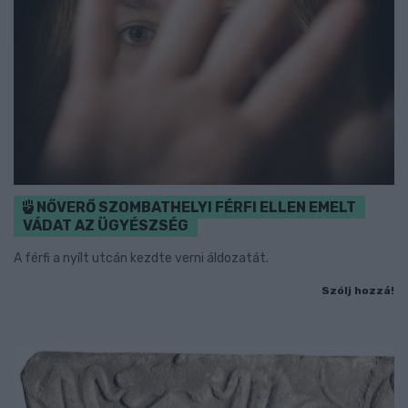
NŐVERŐ SZOMBATHELYI FÉRFI ELLEN EMELT
VÁDAT AZ ÜGYÉSZSÉG
A férfi a nyílt utcán kezdte verni áldozatát.
Szólj hozzá!