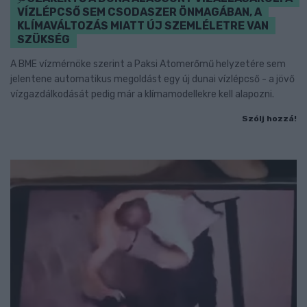
VÍZLÉPCSŐ SEM CSODASZER ÖNMAGÁBAN, A
KLÍMAVÁLTOZÁS MIATT ÚJ SZEMLÉLETRE VAN
SZÜKSÉG
A BME vízmérnöke szerint a Paksi Atomerőmű helyzetére sem
jelentene automatikus megoldást egy új dunai vízlépcső - a jövő
vízgazdálkodását pedig már a klímamodellekre kell alapozni.
Szólj hozzá!