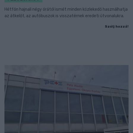
Hétfőn hajnali négy órától ismét minden közlekedő használhatja
az átkelőt, az autóbuszok is visszatérnek eredeti útvonalukra.
Szólj hozzá!