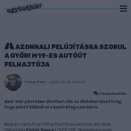
AZONNALI FELÚJÍTÁSRA SZORUL
A GYŐRI M19-ES AUTÓÚT
FELHAJTÓJA
Farkas Bazsi
2025-10-29 13:01:13
1 hozzászólás
Akár már pénteken dönthet róla az illetékes bizottság,
hogy pénzt különít el a kopóréteg cseréjére.
Bejárást tartott az M19 autóút Győrszentiván déli oldali
felhajtóján
Pintér Bence
(TSZV-LMP-Momentum) győri