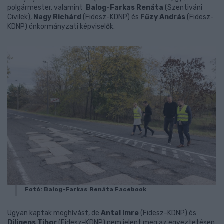
polgármester, valamint
Balog-Farkas Renáta
(Szentiváni
Civilek),
Nagy Richárd
(Fidesz-KDNP) és
Fűzy András
(Fidesz-
KDNP) önkormányzati képviselők.
Fotó: Balog-Farkas Renáta Facebook
Ugyan kaptak meghívást, de
Antal Imre
(Fidesz-KDNP) és
Diligens Tibor
(Fidesz-KDNP) nem jelent meg az egyeztetésen.