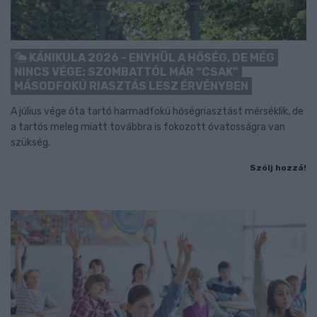
KÁNIKULA 2026 - ENYHÜL A HŐSÉG, DE MÉG
NINCS VÉGE: SZOMBATTÓL MÁR “CSAK”
MÁSODFOKÚ RIASZTÁS LESZ ÉRVÉNYBEN
A július vége óta tartó harmadfokú hőségriasztást mérséklik, de
a tartós meleg miatt továbbra is fokozott óvatosságra van
szükség.
Szólj hozzá!