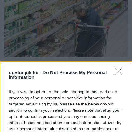
ÖRÖMHÍR: TÍZ ÉVE NEM VOLT ILYEN ALACSONY AZ
INFLÁCIÓ MAGYARORSZÁGON
ugytudjuk.hu -
Do Not Process My Personal
Information
Júliusban mindössze 1,2 százalékkal emelkedtek éves
összevetésben a fogyasztói árak, miközben az élelmiszerek ára
If you wish to opt-out of the sale, sharing to third parties, or
már csökkent.
processing of your personal or sensitive information for
targeted advertising by us, please use the below opt-out
Szólj hozzá!
section to confirm your selection. Please note that after your
opt-out request is processed you may continue seeing
interest-based ads based on personal information utilized by
us or personal information disclosed to third parties prior to