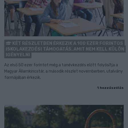
KÉT RÉSZLETBEN ÉRKEZIK A 100 EZER FORINTOS
ISKOLAKEZDÉSI TÁMOGATÁS, AMIT NEM KELL KÜLÖN
IGÉNYELNI
Az első 50 ezer forintot még a tanévkezdés előtt folyósítja a
Magyar Államkincstár, a második részlet novemberben, utalvány
formájában érkezik.
1 hozzászólás