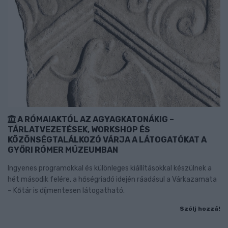
A RÓMAIAKTÓL AZ AGYAGKATONÁKIG –
TÁRLATVEZETÉSEK, WORKSHOP ÉS
KÖZÖNSÉGTALÁLKOZÓ VÁRJA A LÁTOGATÓKAT A
GYŐRI RÓMER MÚZEUMBAN
Ingyenes programokkal és különleges kiállításokkal készülnek a
hét második felére, a hőségriadó idején ráadásul a Várkazamata
– Kőtár is díjmentesen látogatható.
Szólj hozzá!