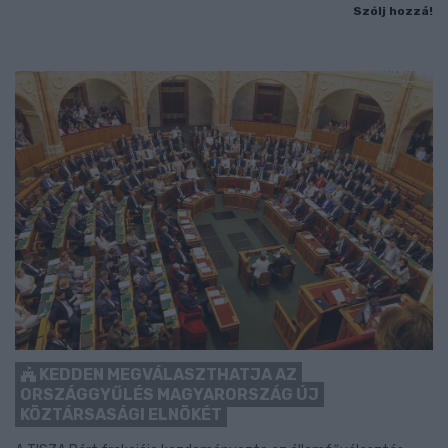
Szólj hozzá!
KEDDEN MEGVÁLASZTHATJA AZ
ORSZÁGGYŰLÉS MAGYARORSZÁG ÚJ
KÖZTÁRSASÁGI ELNÖKÉT