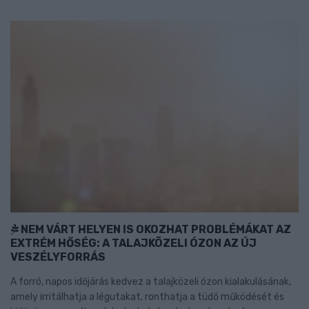
NEM VÁRT HELYEN IS OKOZHAT PROBLÉMÁKAT AZ
EXTRÉM HŐSÉG: A TALAJKÖZELI ÓZON AZ ÚJ
VESZÉLYFORRÁS
A forró, napos időjárás kedvez a talajközeli ózon kialakulásának,
amely irritálhatja a légutakat, ronthatja a tüdő működését és