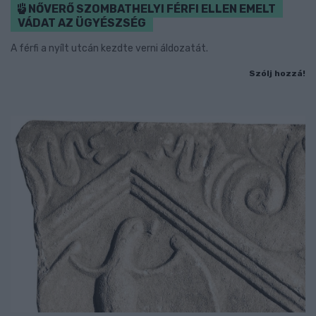
NŐVERŐ SZOMBATHELYI FÉRFI ELLEN EMELT
VÁDAT AZ ÜGYÉSZSÉG
A férfi a nyílt utcán kezdte verni áldozatát.
Szólj hozzá!