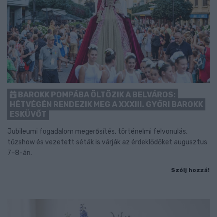
BAROKK POMPÁBA ÖLTÖZIK A BELVÁROS:
HÉTVÉGÉN RENDEZIK MEG A XXXIII. GYŐRI BAROKK
ESKÜVŐT
Jubileumi fogadalom megerősítés, történelmi felvonulás,
tűzshow és vezetett séták is várják az érdeklődőket augusztus
7–8-án.
Szólj hozzá!