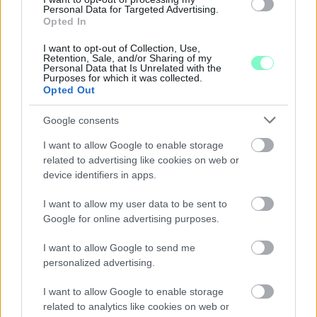
Personal Data for Targeted Advertising.
Opted In
A BAROKK ÖSSZES ÁRNYALATA ÉS MÉG EGY SOR
I want to opt-out of Collection, Use,
KIVÁLÓ PROGRAM VÁR MINDENKIT EZEN A HÉTVÉGÉN
Retention, Sale, and/or Sharing of my
GYŐRBEN
Personal Data that Is Unrelated with the
Purposes for which it was collected.
Opted Out
Középpontban a hagyományőrzés, de lesz Pogány Induló és
Majka koncert, jóga szeánsz, “borhajózás” és egy csomó minden
Google consents
más.
I want to allow Google to enable storage
Szólj hozzá!
related to advertising like cookies on web or
device identifiers in apps.
I want to allow my user data to be sent to
Google for online advertising purposes.
I want to allow Google to send me
personalized advertising.
I want to allow Google to enable storage
related to analytics like cookies on web or