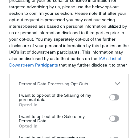
processing of your personal or sensitive information for
ÖRÖMHÍR: TÍZ ÉVE NEM VOLT ILYEN ALACSONY AZ
INFLÁCIÓ MAGYARORSZÁGON
targeted advertising by us, please use the below opt-out
section to confirm your selection. Please note that after your
Júliusban mindössze 1,2 százalékkal emelkedtek éves
opt-out request is processed you may continue seeing
összevetésben a fogyasztói árak, miközben az élelmiszerek ára
interest-based ads based on personal information utilized by
már csökkent.
us or personal information disclosed to third parties prior to
your opt-out. You may separately opt-out of the further
Szólj hozzá!
disclosure of your personal information by third parties on the
IAB’s list of downstream participants. This information may
also be disclosed by us to third parties on the
IAB’s List of
Downstream Participants
that may further disclose it to other
third parties.
Please note that this website/app uses one or more Google
Personal Data Processing Opt Outs
services and may gather and store information including but
not limited to your visit or usage behaviour. You may click to
I want to opt-out of the Sharing of my
personal data.
grant or deny consent to Google and its third-party tags to
Opted In
use your data for below specified purposes in below Google
consent section.
I want to opt-out of the Sale of my
Personal Data.
Opted In
I want to opt-out of processing my