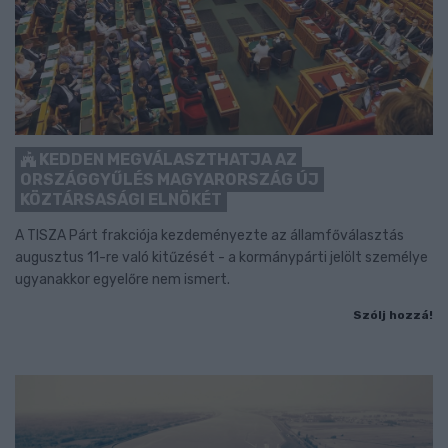
KEDDEN MEGVÁLASZTHATJA AZ
ORSZÁGGYŰLÉS MAGYARORSZÁG ÚJ
KÖZTÁRSASÁGI ELNÖKÉT
A TISZA Párt frakciója kezdeményezte az államfőválasztás
augusztus 11-re való kitűzését - a kormánypárti jelölt személye
ugyanakkor egyelőre nem ismert.
Szólj hozzá!