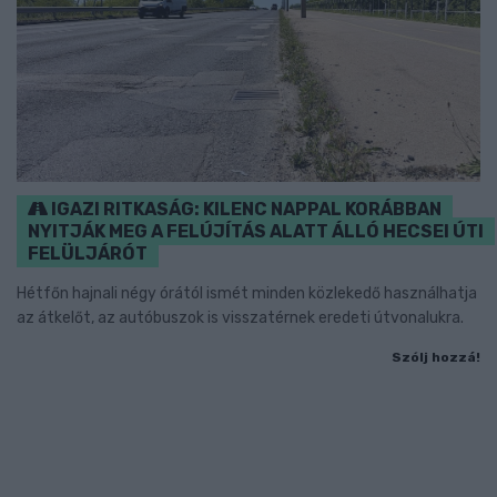
IGAZI RITKASÁG: KILENC NAPPAL KORÁBBAN
NYITJÁK MEG A FELÚJÍTÁS ALATT ÁLLÓ HECSEI ÚTI
FELÜLJÁRÓT
Hétfőn hajnali négy órától ismét minden közlekedő használhatja
az átkelőt, az autóbuszok is visszatérnek eredeti útvonalukra.
Szólj hozzá!