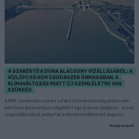
SZAKÉRTŐ A DUNA ALACSONY VÍZÁLLÁSÁRÓL: A
VÍZLÉPCSŐ SEM CSODASZER ÖNMAGÁBAN, A
KLÍMAVÁLTOZÁS MIATT ÚJ SZEMLÉLETRE VAN
SZÜKSÉG
A BME vízmérnöke szerint a Paksi Atomerőmű helyzetére sem
jelentene automatikus megoldást egy új dunai vízlépcső - a jövő
vízgazdálkodását pedig már a klímamodellekre kell alapozni.
Szólj hozzá!