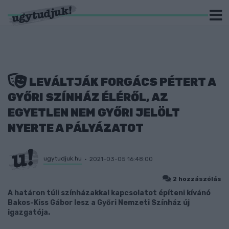
LEVÁLTJÁK FORGÁCS PÉTERT A
GYŐRI SZÍNHÁZ ÉLÉRŐL, AZ
EGYETLEN NEM GYŐRI JELÖLT
NYERTE A PÁLYÁZATOT
ugytudjuk.hu
2021-03-05 16:48:00
2 hozzászólás
A határon túli színházakkal kapcsolatot építeni kívánó
Bakos-Kiss Gábor lesz a Győri Nemzeti Színház új
igazgatója.