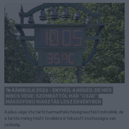
KÁNIKULA 2026 - ENYHÜL A HŐSÉG, DE MÉG
NINCS VÉGE: SZOMBATTÓL MÁR “CSAK”
MÁSODFOKÚ RIASZTÁS LESZ ÉRVÉNYBEN
A július vége óta tartó harmadfokú hőségriasztást mérséklik, de
a tartós meleg miatt továbbra is fokozott óvatosságra van
szükség.