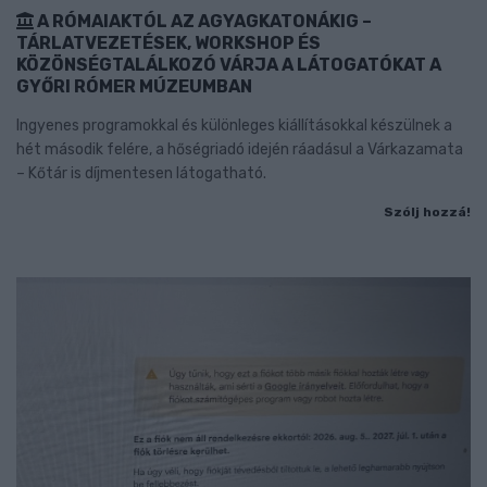
A RÓMAIAKTÓL AZ AGYAGKATONÁKIG –
TÁRLATVEZETÉSEK, WORKSHOP ÉS
KÖZÖNSÉGTALÁLKOZÓ VÁRJA A LÁTOGATÓKAT A
GYŐRI RÓMER MÚZEUMBAN
Ingyenes programokkal és különleges kiállításokkal készülnek a
hét második felére, a hőségriadó idején ráadásul a Várkazamata
– Kőtár is díjmentesen látogatható.
Szólj hozzá!