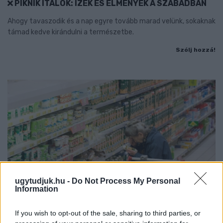
PIKNIK ITALOK: ÍZEK ÉS ÉLMÉNYEK A SZABADBAN
Ahogy tavaszodik és a nap egyre tovább marad velünk, sokaknak
támad kedve kirándulni a természetbe.
Szólj hozzá!
ugytudjuk.hu -
Do Not Process My Personal
Information
If you wish to opt-out of the sale, sharing to third parties, or