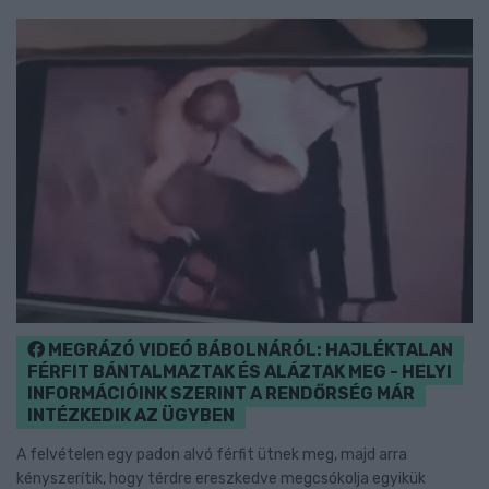
MEGRÁZÓ VIDEÓ BÁBOLNÁRÓL: HAJLÉKTALAN
FÉRFIT BÁNTALMAZTAK ÉS ALÁZTAK MEG - HELYI
INFORMÁCIÓINK SZERINT A RENDŐRSÉG MÁR
INTÉZKEDIK AZ ÜGYBEN
A felvételen egy padon alvó férfit ütnek meg, majd arra
kényszerítik, hogy térdre ereszkedve megcsókolja egyikük