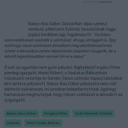
Bakos-Kiss Gábor Jászai Mari-díjas színész,
rendező, a Nemzeti Színház társulatának tagja,
jogász korábban úgy fogalmazott:
“Győrben
szenvedélyesen szeretik a színházat. Ahogy jómagam is. Épp
ezért egy olyan színházat álmodtam meg alkotótársaimmal,
amely a klasszikus zenés népszínházi alapokon nyugszik, de a
lehető legszélesebbre vannak tárva a kapui."
Ő volt az egyetlen nem győri pályázó.
Rajta kívül
Forgács Péter
jelenlegi igazgató, Markó Róbert, a Vaskakas Bábszínház
művészeti vezetője és Sándor János színházi tapasztalatokkal
bíró építész pályázott. Bakos-Kiss Gábor pályázata nem volt
elérhető nyilvánosan, mi azonban belepillantottunk, úgyhogy
hamarosan megmutatjuk, hogy milyen színházat is álmodott az
új igazgató.
Bakos-Kiss Gábor
Forgács Péter
Győri Nemzeti Színház
színház
Dézsi Csaba András