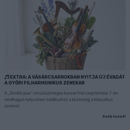
EXTRA: A VÁSÁRCSARNOKBAN NYITJA ÚJ ÉVADÁT
A GYŐRI FILHARMONIKUS ZENEKAR
A „Zenélő piac” című különleges koncerttel szeptember 7-én
rendhagyó helyszínen találkozhat a közönség a klasszikus
zenével.
Szólj hozzá!