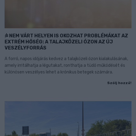
NEM VÁRT HELYEN IS OKOZHAT PROBLÉMÁKAT AZ
EXTRÉM HŐSÉG: A TALAJKÖZELI ÓZON AZ ÚJ
VESZÉLYFORRÁS
A forró, napos időjárás kedvez a talajközeli ózon kialakulásának,
amely irritálhatja a légutakat, ronthatja a tüdő működését és
különösen veszélyes lehet a krónikus betegek számára.
Szólj hozzá!