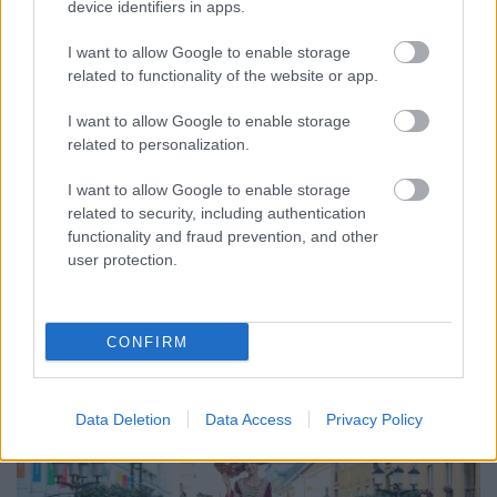
device identifiers in apps.
I want to allow Google to enable storage
related to functionality of the website or app.
I want to allow Google to enable storage
ENERGIATAKARÉKOSSÁG: KORÁBBAN KEZDŐDIK
related to personalization.
A GYŐRI AUDI ETO KC PÉNTEKI FELKÉSZÜLÉSI
MÉRKŐZÉSE
I want to allow Google to enable storage
related to security, including authentication
Az energiaellátás tehermentesítése érdekében másfél órával
functionality and fraud prevention, and other
előrébb hozták a Brest Bretagne Handball elleni találkozó
user protection.
kezdését.
1 hozzászólás
CONFIRM
Data Deletion
Data Access
Privacy Policy