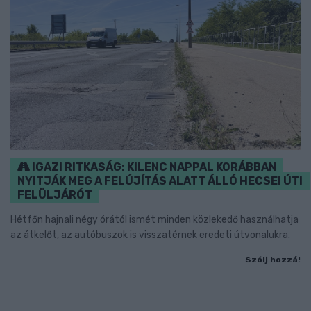
IGAZI RITKASÁG: KILENC NAPPAL KORÁBBAN
NYITJÁK MEG A FELÚJÍTÁS ALATT ÁLLÓ HECSEI ÚTI
FELÜLJÁRÓT
Hétfőn hajnali négy órától ismét minden közlekedő használhatja
az átkelőt, az autóbuszok is visszatérnek eredeti útvonalukra.
Szólj hozzá!