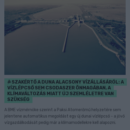
SZAKÉRTŐ A DUNA ALACSONY VÍZÁLLÁSÁRÓL: A
VÍZLÉPCSŐ SEM CSODASZER ÖNMAGÁBAN, A
KLÍMAVÁLTOZÁS MIATT ÚJ SZEMLÉLETRE VAN
SZÜKSÉG
A BME vízmérnöke szerint a Paksi Atomerőmű helyzetére sem
jelentene automatikus megoldást egy új dunai vízlépcső - a jövő
vízgazdálkodását pedig már a klímamodellekre kell alapozni.