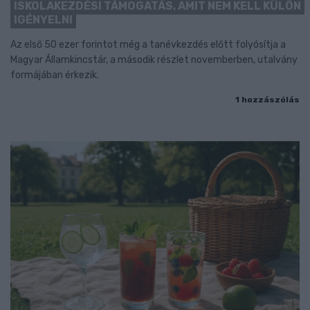
ISKOLAKEZDÉSI TÁMOGATÁS, AMIT NEM KELL KÜLÖN
IGÉNYELNI
Az első 50 ezer forintot még a tanévkezdés előtt folyósítja a
Magyar Államkincstár, a második részlet novemberben, utalvány
formájában érkezik.
1 hozzászólás