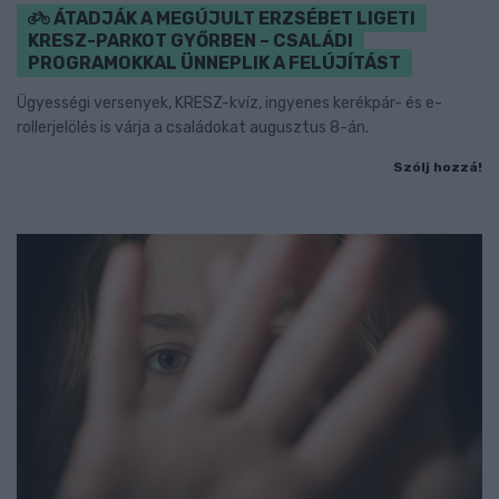
ÁTADJÁK A MEGÚJULT ERZSÉBET LIGETI
KRESZ-PARKOT GYŐRBEN – CSALÁDI
PROGRAMOKKAL ÜNNEPLIK A FELÚJÍTÁST
Ügyességi versenyek, KRESZ-kvíz, ingyenes kerékpár- és e-
rollerjelölés is várja a családokat augusztus 8-án.
Szólj hozzá!