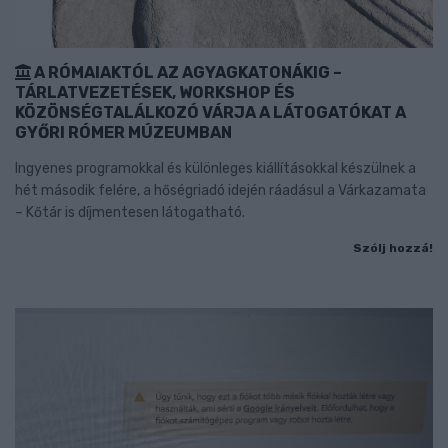
A RÓMAIAKTÓL AZ AGYAGKATONÁKIG –
TÁRLATVEZETÉSEK, WORKSHOP ÉS
KÖZÖNSÉGTALÁLKOZÓ VÁRJA A LÁTOGATÓKAT A
GYŐRI RÓMER MÚZEUMBAN
Ingyenes programokkal és különleges kiállításokkal készülnek a
hét második felére, a hőségriadó idején ráadásul a Várkazamata
– Kőtár is díjmentesen látogatható.
Szólj hozzá!