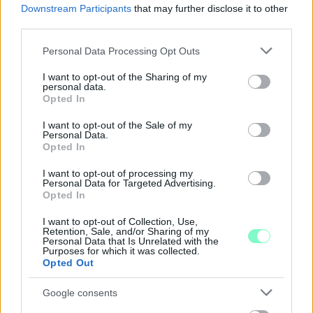
Downstream Participants
that may further disclose it to other
third parties.
Please note that this website/app uses one or more Google
Personal Data Processing Opt Outs
services and may gather and store information including but
A BAROKK ÖSSZES ÁRNYALATA ÉS MÉG EGY SOR
not limited to your visit or usage behaviour. You may click to
I want to opt-out of the Sharing of my
personal data.
KIVÁLÓ PROGRAM VÁR MINDENKIT EZEN A HÉTVÉGÉN
grant or deny consent to Google and its third-party tags to
Opted In
GYŐRBEN
use your data for below specified purposes in below Google
consent section.
I want to opt-out of the Sale of my
Középpontban a hagyományőrzés, de lesz Pogány Induló és
Personal Data.
Majka koncert, jóga szeánsz, “borhajózás” és egy csomó minden
Opted In
más.
I want to opt-out of processing my
Personal Data for Targeted Advertising.
Szólj hozzá!
Opted In
I want to opt-out of Collection, Use,
Retention, Sale, and/or Sharing of my
Personal Data that Is Unrelated with the
Purposes for which it was collected.
Opted Out
Google consents