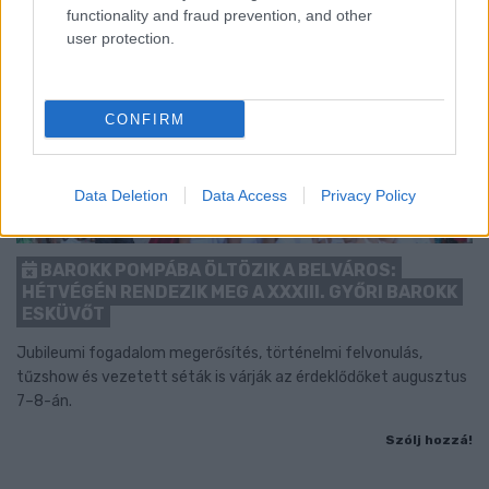
functionality and fraud prevention, and other
user protection.
CONFIRM
Data Deletion
Data Access
Privacy Policy
BAROKK POMPÁBA ÖLTÖZIK A BELVÁROS:
HÉTVÉGÉN RENDEZIK MEG A XXXIII. GYŐRI BAROKK
ESKÜVŐT
Jubileumi fogadalom megerősítés, történelmi felvonulás,
tűzshow és vezetett séták is várják az érdeklődőket augusztus
7–8-án.
Szólj hozzá!