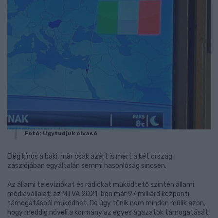
Fotó: Ugytudjuk olvasó
Elég kínos a baki, màr csak azért is mert a két ország
zászlójában egyáltalán semmi hasonlóság sincsen.
Az állami televíziókat és rádiókat működtető szintén állami
médiavállalat, az MTVA 2021-ben már 97 milliárd központi
támogatásból működhet. De úgy tűnik nem minden múlik azon,
hogy meddig növeli a kormány az egyes ágazatok támogatását.