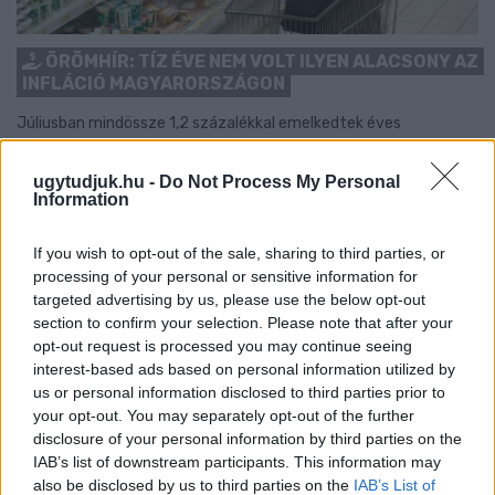
ÖRÖMHÍR: TÍZ ÉVE NEM VOLT ILYEN ALACSONY AZ
INFLÁCIÓ MAGYARORSZÁGON
Júliusban mindössze 1,2 százalékkal emelkedtek éves
összevetésben a fogyasztói árak, miközben az élelmiszerek ára
már csökkent.
ugytudjuk.hu -
Do Not Process My Personal
Information
Szólj hozzá!
If you wish to opt-out of the sale, sharing to third parties, or
processing of your personal or sensitive information for
targeted advertising by us, please use the below opt-out
section to confirm your selection. Please note that after your
opt-out request is processed you may continue seeing
interest-based ads based on personal information utilized by
us or personal information disclosed to third parties prior to
your opt-out. You may separately opt-out of the further
disclosure of your personal information by third parties on the
IAB’s list of downstream participants. This information may
also be disclosed by us to third parties on the
IAB’s List of