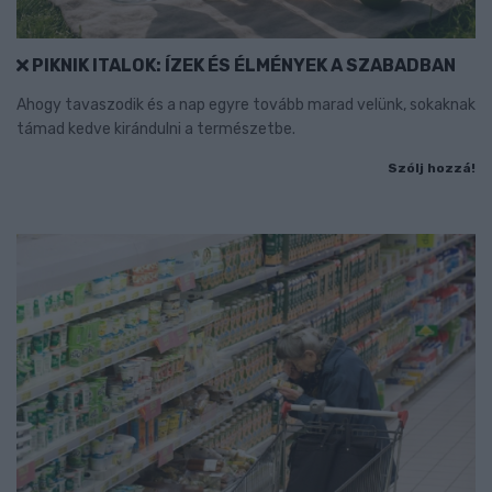
PIKNIK ITALOK: ÍZEK ÉS ÉLMÉNYEK A SZABADBAN
Ahogy tavaszodik és a nap egyre tovább marad velünk, sokaknak
támad kedve kirándulni a természetbe.
Szólj hozzá!