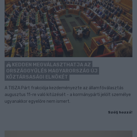
KEDDEN MEGVÁLASZTHATJA AZ
ORSZÁGGYŰLÉS MAGYARORSZÁG ÚJ
KÖZTÁRSASÁGI ELNÖKÉT
A TISZA Párt frakciója kezdeményezte az államfőválasztás
augusztus 11-re való kitűzését - a kormánypárti jelölt személye
ugyanakkor egyelőre nem ismert.
Szólj hozzá!