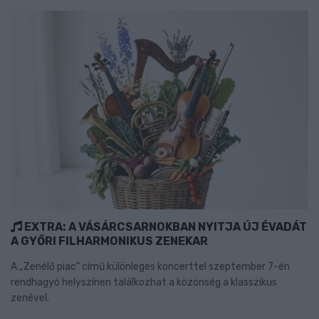
EXTRA: A VÁSÁRCSARNOKBAN NYITJA ÚJ ÉVADÁT
A GYŐRI FILHARMONIKUS ZENEKAR
A „Zenélő piac” című különleges koncerttel szeptember 7-én
rendhagyó helyszínen találkozhat a közönség a klasszikus
zenével.