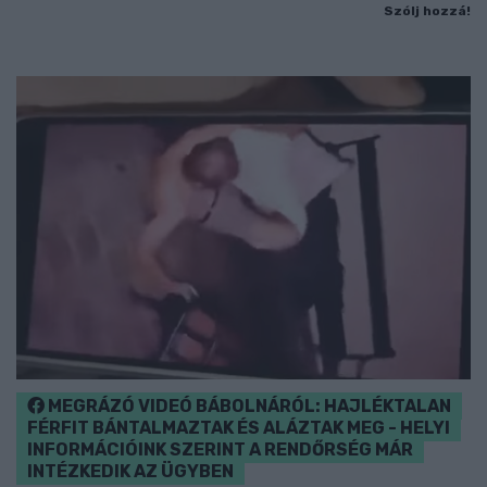
Szólj hozzá!
MEGRÁZÓ VIDEÓ BÁBOLNÁRÓL: HAJLÉKTALAN
FÉRFIT BÁNTALMAZTAK ÉS ALÁZTAK MEG - HELYI
INFORMÁCIÓINK SZERINT A RENDŐRSÉG MÁR
INTÉZKEDIK AZ ÜGYBEN