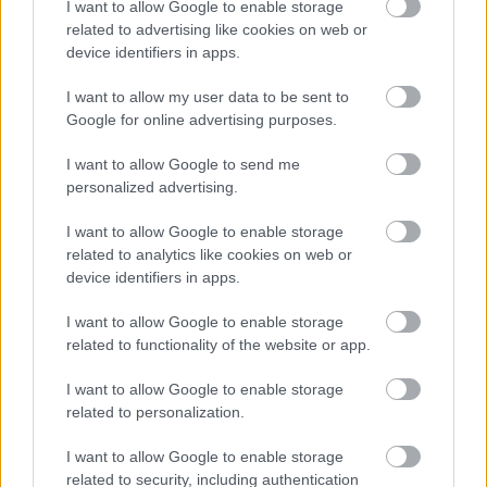
I want to allow Google to enable storage
related to advertising like cookies on web or
device identifiers in apps.
I want to allow my user data to be sent to
Google for online advertising purposes.
I want to allow Google to send me
personalized advertising.
ENERGIATAKARÉKOSSÁG: KORÁBBAN KEZDŐDIK
A GYŐRI AUDI ETO KC PÉNTEKI FELKÉSZÜLÉSI
I want to allow Google to enable storage
MÉRKŐZÉSE
related to analytics like cookies on web or
Az energiaellátás tehermentesítése érdekében másfél órával
device identifiers in apps.
előrébb hozták a Brest Bretagne Handball elleni találkozó
I want to allow Google to enable storage
kezdését.
related to functionality of the website or app.
1 hozzászólás
I want to allow Google to enable storage
related to personalization.
I want to allow Google to enable storage
related to security, including authentication