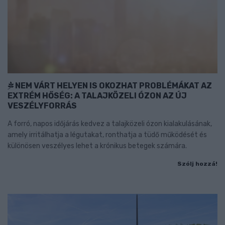
NEM VÁRT HELYEN IS OKOZHAT PROBLÉMÁKAT AZ
EXTRÉM HŐSÉG: A TALAJKÖZELI ÓZON AZ ÚJ
VESZÉLYFORRÁS
A forró, napos időjárás kedvez a talajközeli ózon kialakulásának,
amely irritálhatja a légutakat, ronthatja a tüdő működését és
különösen veszélyes lehet a krónikus betegek számára.
Szólj hozzá!