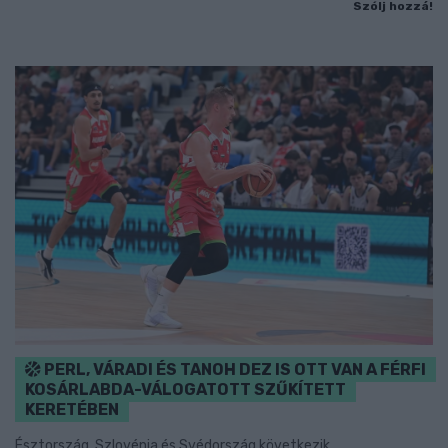
Szólj hozzá!
PERL, VÁRADI ÉS TANOH DEZ IS OTT VAN A FÉRFI
KOSÁRLABDA-VÁLOGATOTT SZŰKÍTETT
KERETÉBEN
Észtország, Szlovénia és Svédország következik.