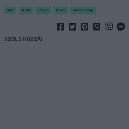
baki
MTVA
zászló
Izrael
Olaszország
SZÓLJ HOZZÁ!