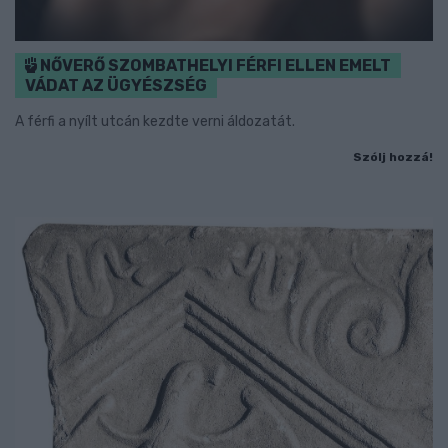
NŐVERŐ SZOMBATHELYI FÉRFI ELLEN EMELT
VÁDAT AZ ÜGYÉSZSÉG
A férfi a nyílt utcán kezdte verni áldozatát.
Szólj hozzá!