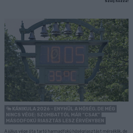
Szólj hozzá!
KÁNIKULA 2026 - ENYHÜL A HŐSÉG, DE MÉG
NINCS VÉGE: SZOMBATTÓL MÁR “CSAK”
MÁSODFOKÚ RIASZTÁS LESZ ÉRVÉNYBEN
A július vége óta tartó harmadfokú hőségriasztást mérséklik, de