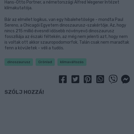
Hans-Otto Portner, a németországi Alfred Wegener Intézet
klímakutatója.
Bár az elmélet logikus, van egy hibalehetősége - mondta Paul
Sereno, a Chicagói Egyetem dinoszaurusz-szakértője. Az, hogy
nincs 215 millió évesnél idősebb növényevő dinoszaurusz
fosszíliája az északi féltekén, az még nem jelenti azt, hogy nem
is voltak ott akkor szauropodomorfok. Talán csak nem maradtak
fenn a kövületek - véli a tudós.
dinoszaurusz
Grönlad
klímaváltozás
SZÓLJ HOZZÁ!