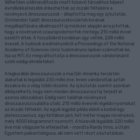
Vélhetően a klímaváltozás miatt húsevő társaikhoz képest
évmilliókkal később érkezhettek az északi féltekére a
növényevő dinoszauruszok - állapította meg egy új kutatás.
Grönlandon talált dinoszauruszkövületek korának
megállapítására alkalmazott új módszer alapján arra jutottak,
hogy a növényevő szauropodomorfok mintegy 215 millió évvel
ezelőtt éltek. A fosszíliákról korábban úgy vélték, 228 millió
évesek. A tudósok eredményeikről a Proceedings of the National
Academy of Sciences című tudományos lapban számoltak be,
írja az MTI. Ez megváltoztatja a dinoszauruszok vándorlásáról
szóló eddigi elméleteket.
A legkorábbi dinoszauruszok a mai Dél-Amerika területén
alakultak ki legalább 230 millió éve. Innen vándoroltak aztán
északra és a világ többi részére. Az új kutatás szerint azonban
elképzelhető, hogy nem minden dinoszauruszfaj terjedt el
azonos időszakban. Eddig nem találtak növényevő
dinoszauruszcsaládra utaló, 215 millió évesnél régebbi nyomokat
az északi féltekén. Az egyik legjobb példa ebből a korból egy
plateoszaurusz, egy kétlábon járó, hét méter magas növényevő,
mely 4000 kilogrammot nyomott. A húsevők legalább 220 millió
éve már világszerte elterjedtek - mondta Randy Irmis, a Utahi
Egyetem paleontológusa, aki nem vett részt a kutatásban.