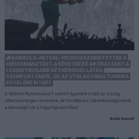
KÁNIKULA-AKTUÁL: MEGHOSSZABBÍTOTTÁK A
HŐSÉGRIASZTÁST, A KÖVETKEZŐ 48 ÓRA LEHET A
LEGKRITIKUSABB AZ ENERGIAELLÁTÁS
SZEMPONTJÁBÓL, DE AZ UTOLSÓ PAKSI TURBINA
EGYELŐRE KITART
A Védelmi Munkacsoport szerint egyelőre stabil az ország
villamosenergia-rendszere, de továbbra is takarékosságra kérik
a lakosságot és a nagyfogyasztókat.
Szólj hozzá!