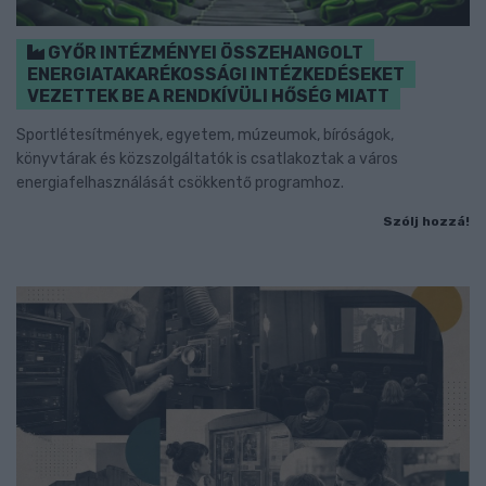
GYŐR INTÉZMÉNYEI ÖSSZEHANGOLT
ENERGIATAKARÉKOSSÁGI INTÉZKEDÉSEKET
VEZETTEK BE A RENDKÍVÜLI HŐSÉG MIATT
Sportlétesítmények, egyetem, múzeumok, bíróságok,
könyvtárak és közszolgáltatók is csatlakoztak a város
energiafelhasználását csökkentő programhoz.
Szólj hozzá!