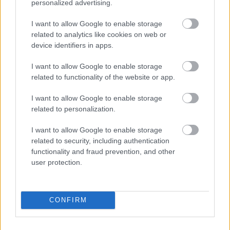
personalized advertising.
Szólj hozzá!
I want to allow Google to enable storage
related to analytics like cookies on web or
device identifiers in apps.
I want to allow Google to enable storage
related to functionality of the website or app.
I want to allow Google to enable storage
related to personalization.
I want to allow Google to enable storage
related to security, including authentication
functionality and fraud prevention, and other
user protection.
SZAKÉRTŐ A DUNA ALACSONY VÍZÁLLÁSÁRÓL: A
CONFIRM
VÍZLÉPCSŐ SEM CSODASZER ÖNMAGÁBAN, A
KLÍMAVÁLTOZÁS MIATT ÚJ SZEMLÉLETRE VAN
SZÜKSÉG