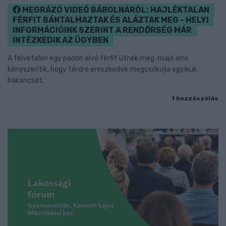
MEGRÁZÓ VIDEÓ BÁBOLNÁRÓL: HAJLÉKTALAN
FÉRFIT BÁNTALMAZTAK ÉS ALÁZTAK MEG - HELYI
INFORMÁCIÓINK SZERINT A RENDŐRSÉG MÁR
INTÉZKEDIK AZ ÜGYBEN
A felvételen egy padon alvó férfit ütnek meg, majd arra
kényszerítik, hogy térdre ereszkedve megcsókolja egyikük
bakancsát.
1 hozzászólás