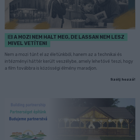
A MOZI NEM HALT MEG, DE LASSAN NEM LESZ
MIVEL VETÍTENI
Nem a mozi tűnt el az életünkből, hanem az a technikai és
intézményi háttér került veszélybe, amely lehetővé teszi, hogy
a film továbbra is közösségi élmény maradjon.
Szólj hozzá!