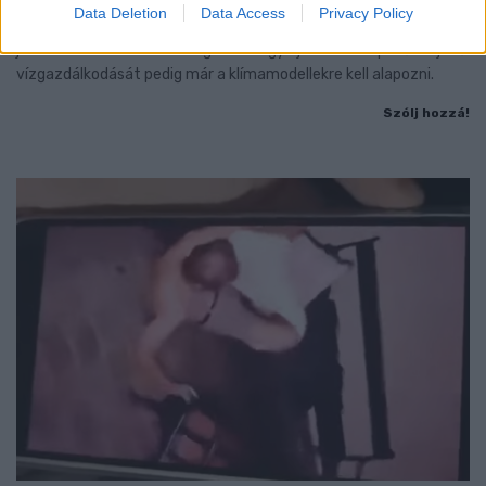
Data Deletion
Data Access
Privacy Policy
A BME vízmérnöke szerint a Paksi Atomerőmű helyzetére sem
jelentene automatikus megoldást egy új dunai vízlépcső - a jövő
vízgazdálkodását pedig már a klímamodellekre kell alapozni.
Szólj hozzá!