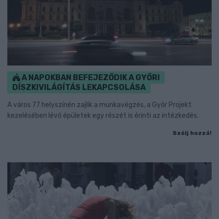
A NAPOKBAN BEFEJEZŐDIK A GYŐRI
DÍSZKIVILÁGÍTÁS LEKAPCSOLÁSA
A város 77 helyszínén zajlik a munkavégzés, a Győr Projekt
kezelésében lévő épületek egy részét is érinti az intézkedés.
Szólj hozzá!