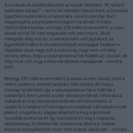
A növényevők később érkeztek az északi féltekére. "Mi tartott
nekik ilyen sokáig?" - tette fel a kérdést Dennis Kent, a Columbia
Egyetem munkatársa, a tanulmány vezető szerzője. Kent
megvizsgálta a korra jellemző légkört és klímát. A triász
földtörténeti korban, mintegy 230 millió évvel ezelőtt, a szén-
dioxid szintje 10-szer magasabb volt, mint most. Jóval
melegebb világ volt ez, a sarkokon nem volt jégtakaró, az
Egyenlítőtől délre és északra kiterjedt sivataggal. Ezekben a
régiókban olyan nagy volt a szárazság, hogy nem volt elég
növény ahhoz, hogy a szaurupodomorfok túléljék az utazást, de
elég rovar volt, hogy a húsevők életben maradjanak - mondta
Kent.
Mintegy 215 millió évvel ezelőtt azonban a szén-dioxid-szint a
felére csökkent, aminek hatására több növény élt meg a
sivatagi területeken, így a szauropodomorfok is túlélték a
vándorlást. Kent szerint a szén-dioxid szintjének változása a
vulkánok és más természeti erőknek volt köszönhető. A
szakértő a talajban a Föld mágneses erejének változására utaló
jeleket vizsgálta, ez alapján állapította meg a grönlandi
fosszíliák pontos korát. Így mutatkozott meg a migrációs
időkülönbség. Az elmélet illik számos mai állatra is, melyek
bizonyos klímajellemzők miatt nem tudnak vándorolni - mondta