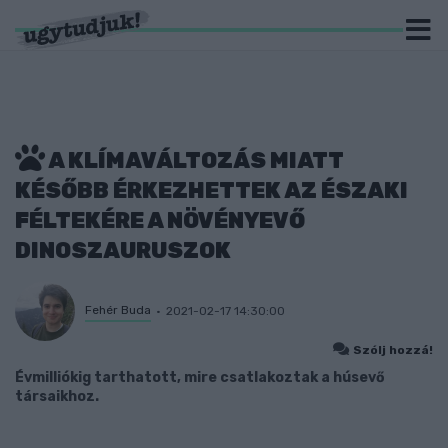
A KLÍMAVÁLTOZÁS MIATT
KÉSŐBB ÉRKEZHETTEK AZ ÉSZAKI
FÉLTEKÉRE A NÖVÉNYEVŐ
DINOSZAURUSZOK
Fehér Buda
2021-02-17 14:30:00
Szólj hozzá!
Évmilliókig tarthatott, mire csatlakoztak a húsevő
társaikhoz.