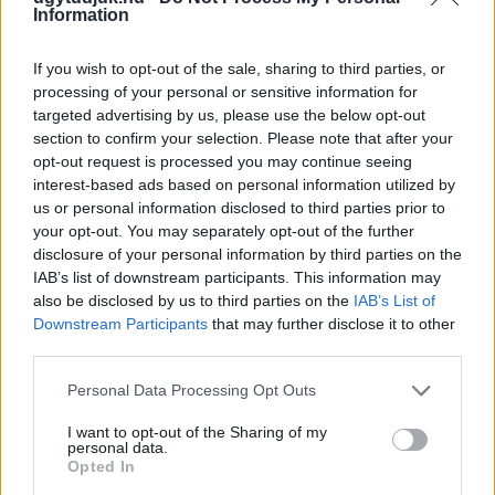
Information
If you wish to opt-out of the sale, sharing to third parties, or
processing of your personal or sensitive information for
targeted advertising by us, please use the below opt-out
section to confirm your selection. Please note that after your
opt-out request is processed you may continue seeing
interest-based ads based on personal information utilized by
us or personal information disclosed to third parties prior to
your opt-out. You may separately opt-out of the further
disclosure of your personal information by third parties on the
IAB’s list of downstream participants. This information may
CZUNYINÉ HARCA A GMAIL ÉS AZ ÖNKÉNY ELLEN
also be disclosed by us to third parties on the
IAB’s List of
- LETILTOTTA A GOOGLE A VÉDVONAL LEVELEZŐ
Downstream Participants
that may further disclose it to other
FIÓKJÁT
third parties.
Nem vicc! A Fidesz maradéka tényleg egy ingyenes e-mail
Please note that this website/app uses one or more Google
Personal Data Processing Opt Outs
szolgáltatást használt, hogy megvédje a Fidesz maradékát.
services and may gather and store information including but
not limited to your visit or usage behaviour. You may click to
I want to opt-out of the Sharing of my
Szólj hozzá!
personal data.
grant or deny consent to Google and its third-party tags to
Opted In
use your data for below specified purposes in below Google