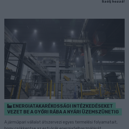
Szólj hozzá!
ENERGIATAKARÉKOSSÁGI INTÉZKEDÉSEKET
VEZET BE A GYŐRI RÁBA A NYÁRI ÜZEMSZÜNETIG
A járműipari vállalat átszervezi egyes termelési folyamatait,
hogy csökkentse az esti órák energiafelhasználását.