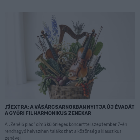
EXTRA: A VÁSÁRCSARNOKBAN NYITJA ÚJ ÉVADÁT
A GYŐRI FILHARMONIKUS ZENEKAR
A „Zenélő piac” című különleges koncerttel szeptember 7-én
rendhagyó helyszínen találkozhat a közönség a klasszikus
zenével.