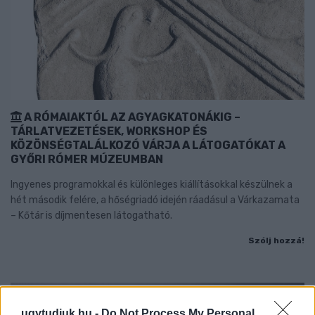
A RÓMAIAKTÓL AZ AGYAGKATONÁKIG –
TÁRLATVEZETÉSEK, WORKSHOP ÉS
KÖZÖNSÉGTALÁLKOZÓ VÁRJA A LÁTOGATÓKAT A
GYŐRI RÓMER MÚZEUMBAN
Ingyenes programokkal és különleges kiállításokkal készülnek a
hét második felére, a hőségriadó idején ráadásul a Várkazamata
– Kőtár is díjmentesen látogatható.
Szólj hozzá!
ugytudjuk.hu -
Do Not Process My Personal