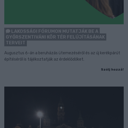
LAKOSSÁGI FÓRUMON MUTATJÁK BE A
GYŐRSZENTIVÁNI KÖR TÉR FELÚJÍTÁSÁNAK
TERVEIT
Augusztus 6-án a beruházás ütemezéséről és az új kerékpárút
építéséről is tájékoztatják az érdeklődőket.
Szólj hozzá!