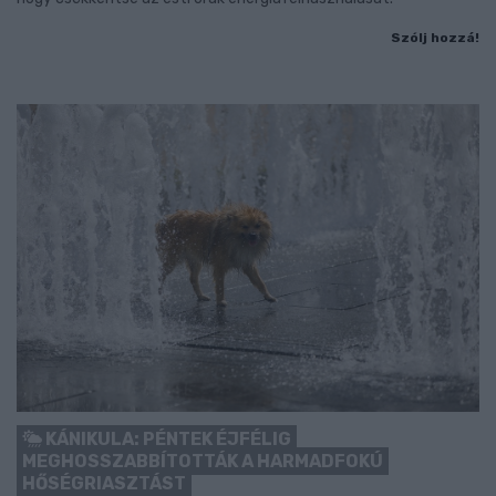
Szólj hozzá!
KÁNIKULA: PÉNTEK ÉJFÉLIG
MEGHOSSZABBÍTOTTÁK A HARMADFOKÚ
HŐSÉGRIASZTÁST