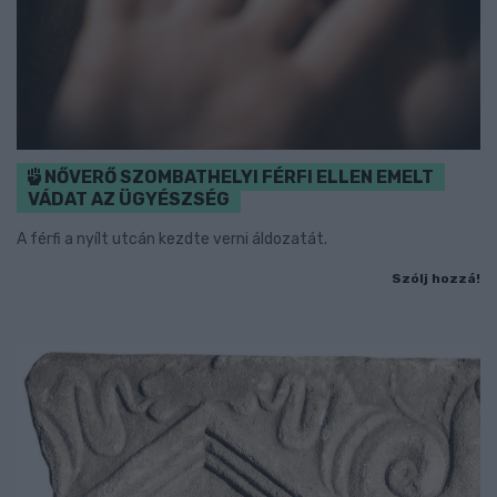
NŐVERŐ SZOMBATHELYI FÉRFI ELLEN EMELT
VÁDAT AZ ÜGYÉSZSÉG
A férfi a nyílt utcán kezdte verni áldozatát.
Szólj hozzá!