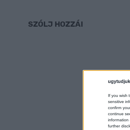
SZÓLJ HOZZÁ!
ugytudjuk
If you wish 
sensitive in
confirm you
continue se
information 
further disc