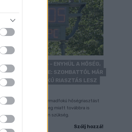
KÁNIKULA 2026 - ENYHÜL A HŐSÉG,
DE MÉG NINCS VÉGE: SZOMBATTÓL MÁR
“CSAK” MÁSODFOKÚ RIASZTÁS LESZ
ÉRVÉNYBEN
 július vége óta tartó harmadfokú hőségriasztást
érséklik, de a tartós meleg miatt továbbra is
okozott óvatosságra van szükség.
Szólj hozzá!