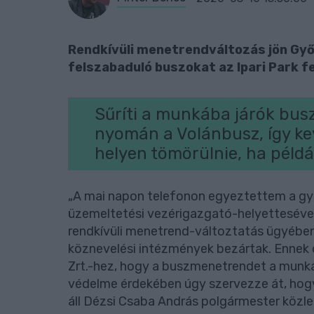
Rendkívüli menetrendváltozás jön Győ
felszabaduló buszokat az Ipari Park fel
Sűríti a munkába járók bus
nyomán a Volánbusz, így ke
helyen tömörülnie, ha példáu
„A mai napon telefonon egyeztettem a győ
üzemeltetési vezérigazgató-helyettesével
rendkívüli menetrend-változtatás ügyében.
köznevelési intézmények bezártak. Ennek o
Zrt.-hez, hogy a buszmenetrendet a mun
védelme érdekében úgy szervezze át, hogy 
áll Dézsi Csaba András polgármester köz