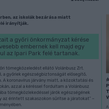
rben, az iskolák bezárása miatt
é irányítják.
zait a győri önkormányzat kérése
vesebb embernek kell majd egy
l az Ipari Park felé tartanak.
ri tömegközeledést ellátó Volánbusz Zrt.
, a győriek egészségbiztonságát elősegítő,
 A koronavírus járvány miatt, a közoktatási és
P
kán, azzal a kéréssel fordultam a Volánbusz
T
kába tömegközlekedéssel járók egészségének
V
az érintett szakaszokon sűrítse a járatokat” –
leményében.
A