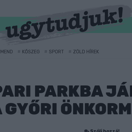
RMEND
KŐSZEG
SPORT
ZÖLD HÍREK
IPARI PARKBA J
A GYŐRI ÖNKOR
Szólj hozzá!