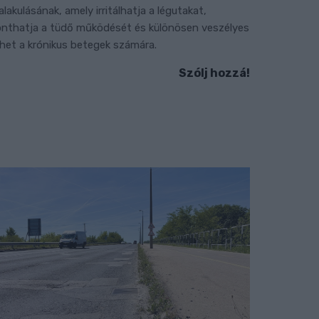
ialakulásának, amely irritálhatja a légutakat,
onthatja a tüdő működését és különösen veszélyes
ehet a krónikus betegek számára.
Szólj hozzá!