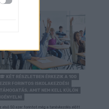
KÉT RÉSZLETBEN ÉRKEZIK A 100
EZER FORINTOS ISKOLAKEZDÉSI
TÁMOGATÁS, AMIT NEM KELL KÜLÖN
IGÉNYELNI
z első 50 ezer forintot még a tanévkezdés előtt