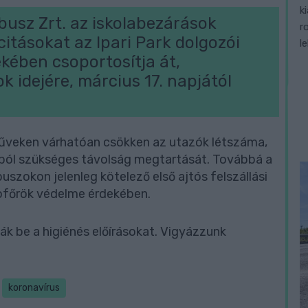
k
busz Zrt. az iskolabezárások
r
itásokat az Ipari Park dolgozói
l
ekében csoportosítja át,
 idejére, március 17. napjától
műveken várhatóan csökken az utazók létszáma,
ól szükséges távolság megtartását. Továbbá a
zokon jelenleg kötelező első ajtós felszállási
sofőrök védelme érdekében.
ák be a higiénés előírásokat. Vigyázzunk
koronavírus