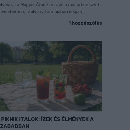
olyósítja a Magyar Államkincstár, a második részlet
ovemberben, utalvány formájában érkezik.
1 hozzászólás
PIKNIK ITALOK: ÍZEK ÉS ÉLMÉNYEK A
SZABADBAN