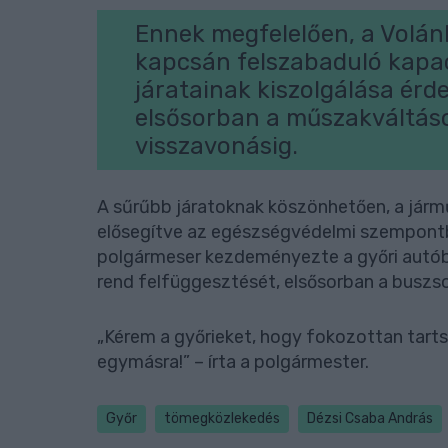
Ennek megfelelően, a Volán
kapcsán felszabaduló kapac
járatainak kiszolgálása érd
elsősorban a műszakváltások
visszavonásig.
A sűrűbb járatoknak köszönhetően, a jár
elősegítve az egészségvédelmi szempontb
polgármeser kezdeményezte a győri autóbus
rend felfüggesztését, elsősorban a busz
„Kérem a győrieket, hogy fokozottan tarts
egymásra!” – írta a polgármester.
Győr
tömegközlekedés
Dézsi Csaba András