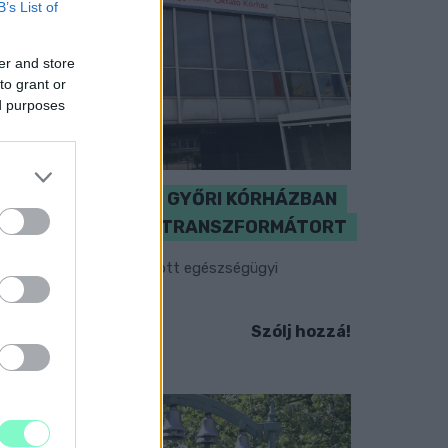
B’s List of
er and store
to grant or
ed purposes
KICSERÉLTÉK A GYŐRI KÓRHÁZBAN
MEGHIBÁSODOTT TRANSZFORMÁTORT
egkezdték az elhalasztott egészségügyi
llátásokat.
Szólj hozzá!