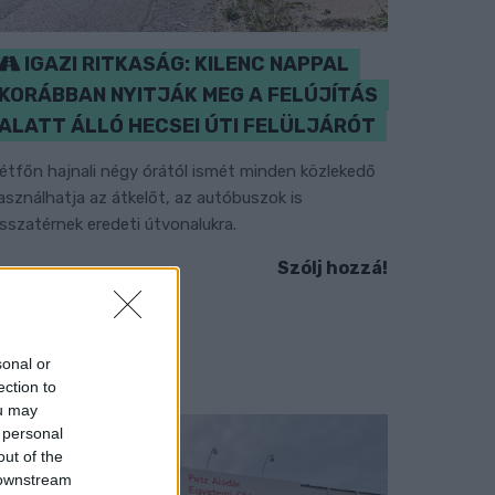
IGAZI RITKASÁG: KILENC NAPPAL
KORÁBBAN NYITJÁK MEG A FELÚJÍTÁS
ALATT ÁLLÓ HECSEI ÚTI FELÜLJÁRÓT
étfőn hajnali négy órától ismét minden közlekedő
asználhatja az átkelőt, az autóbuszok is
isszatérnek eredeti útvonalukra.
Szólj hozzá!
sonal or
ection to
ou may
 personal
out of the
 downstream