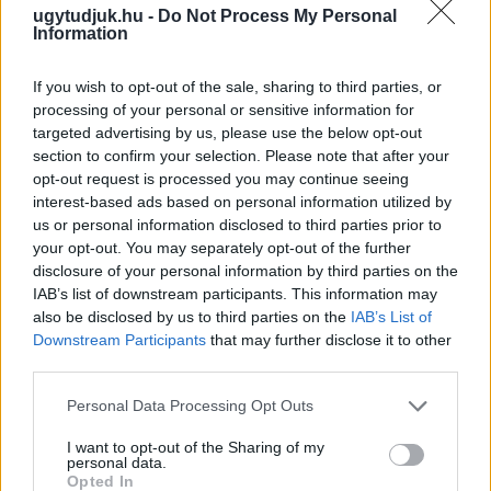
ugytudjuk.hu -
Do Not Process My Personal
Information
If you wish to opt-out of the sale, sharing to third parties, or
processing of your personal or sensitive information for
targeted advertising by us, please use the below opt-out
section to confirm your selection. Please note that after your
opt-out request is processed you may continue seeing
interest-based ads based on personal information utilized by
us or personal information disclosed to third parties prior to
your opt-out. You may separately opt-out of the further
disclosure of your personal information by third parties on the
A BAROKK ÖSSZES ÁRNYALATA ÉS MÉG EGY SOR
IAB’s list of downstream participants. This information may
KIVÁLÓ PROGRAM VÁR MINDENKIT EZEN A HÉTVÉGÉN
also be disclosed by us to third parties on the
IAB’s List of
GYŐRBEN
Downstream Participants
that may further disclose it to other
third parties.
Középpontban a hagyományőrzés, de lesz Pogány Induló és
Majka koncert, jóga szeánsz, “borhajózás” és egy csomó minden
Please note that this website/app uses one or more Google
Personal Data Processing Opt Outs
más.
services and may gather and store information including but
not limited to your visit or usage behaviour. You may click to
I want to opt-out of the Sharing of my
Szólj hozzá!
personal data.
grant or deny consent to Google and its third-party tags to
Opted In