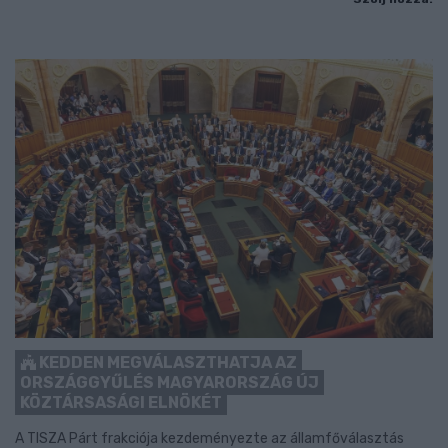
KEDDEN MEGVÁLASZTHATJA AZ
ORSZÁGGYŰLÉS MAGYARORSZÁG ÚJ
KÖZTÁRSASÁGI ELNÖKÉT
A TISZA Párt frakciója kezdeményezte az államfőválasztás