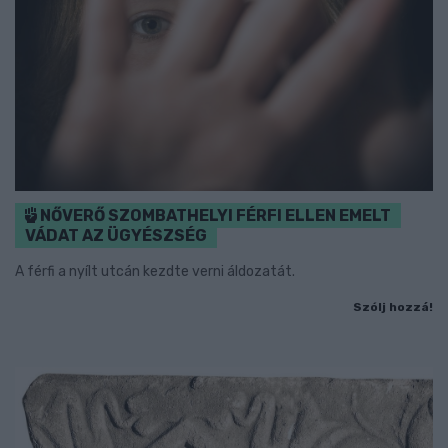
NŐVERŐ SZOMBATHELYI FÉRFI ELLEN EMELT
VÁDAT AZ ÜGYÉSZSÉG
A férfi a nyílt utcán kezdte verni áldozatát.
Szólj hozzá!