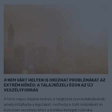
NEM VÁRT HELYEN IS OKOZHAT PROBLÉMÁKAT AZ
EXTRÉM HŐSÉG: A TALAJKÖZELI ÓZON AZ ÚJ
VESZÉLYFORRÁS
A forró, napos időjárás kedvez a talajközeli ózon kialakulásának,
amely irritálhatja a légutakat, ronthatja a tüdő működését és
különösen veszélyes lehet a krónikus betegek számára.