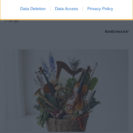
Jubileumi fogadalom megerősítés, történelmi felvonulás,
Data Deletion
Data Access
Privacy Policy
tűzshow és vezetett séták is várják az érdeklődőket augusztus
7–8-án.
Szólj hozzá!