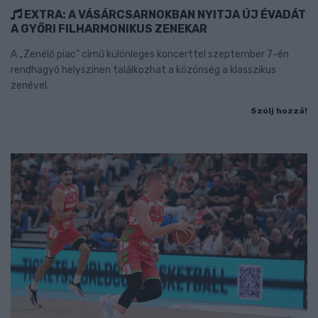
EXTRA: A VÁSÁRCSARNOKBAN NYITJA ÚJ ÉVADÁT
A GYŐRI FILHARMONIKUS ZENEKAR
A „Zenélő piac” című különleges koncerttel szeptember 7-én
rendhagyó helyszínen találkozhat a közönség a klasszikus
zenével.
Szólj hozzá!