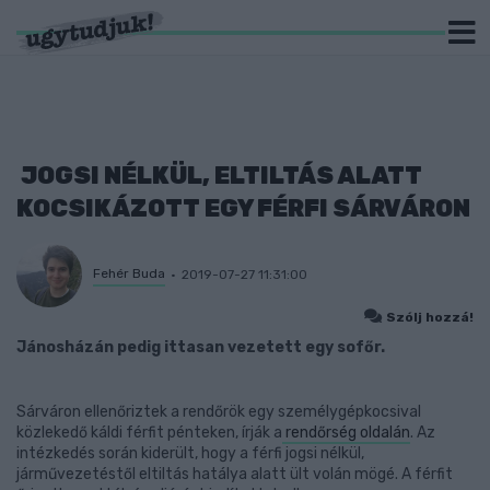
JOGSI NÉLKÜL, ELTILTÁS ALATT
KOCSIKÁZOTT EGY FÉRFI SÁRVÁRON
Fehér Buda
2019-07-27 11:31:00
Szólj hozzá!
Jánosházán pedig ittasan vezetett egy sofőr.
Sárváron ellenőriztek a rendőrök egy személygépkocsival
közlekedő káldi férfit pénteken, írják a
rendőrség oldalán
. Az
intézkedés során kiderült, hogy a férfi jogsi nélkül,
járművezetéstől eltiltás hatálya alatt ült volán mögé. A férfit