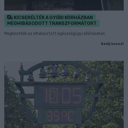
KICSERÉLTÉK A GYŐRI KÓRHÁZBAN
MEGHIBÁSODOTT TRANSZFORMÁTORT
Megkezdték az elhalasztott egészségügyi ellátásokat.
Szólj hozzá!