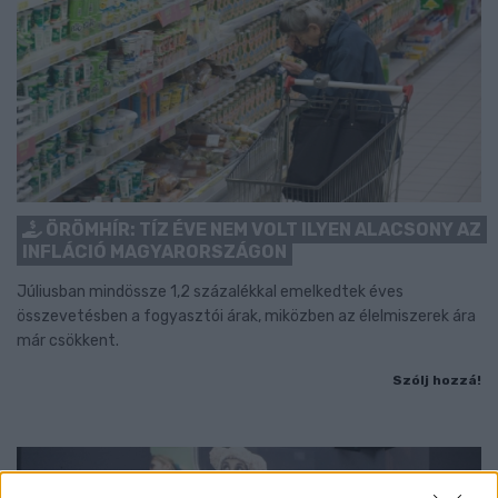
ÖRÖMHÍR: TÍZ ÉVE NEM VOLT ILYEN ALACSONY AZ
INFLÁCIÓ MAGYARORSZÁGON
Júliusban mindössze 1,2 százalékkal emelkedtek éves
összevetésben a fogyasztói árak, miközben az élelmiszerek ára
már csökkent.
Szólj hozzá!