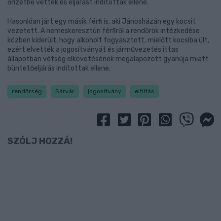
őrizetbe vették és eljárást indítottak ellene.
Hasonlóan járt egy másik férfi is, aki Jánosházán egy kocsit
vezetett. A nemeskeresztúri férfiről a rendőrök intézkedése
közben kiderült, hogy alkoholt fogyasztott, mielőtt kocsiba ült,
ezért elvették a jogosítványát és járművezetés ittas
állapotban vétség elkövetésének megalapozott gyanúja miatt
büntetőeljárás indítottak ellene.
rendőrség
Sárvár
jogosítvány
eltiltás
SZÓLJ HOZZÁ!