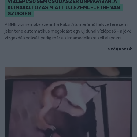
VÍZLÉPCSŐ SEM CSODASZER ÖNMAGÁBAN, A
KLÍMAVÁLTOZÁS MIATT ÚJ SZEMLÉLETRE VAN
SZÜKSÉG
A BME vízmérnöke szerint a Paksi Atomerőmű helyzetére sem
jelentene automatikus megoldást egy új dunai vízlépcső - a jövő
vízgazdálkodását pedig már a klímamodellekre kell alapozni.
Szólj hozzá!