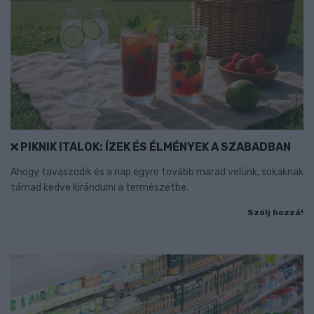
PIKNIK ITALOK: ÍZEK ÉS ÉLMÉNYEK A SZABADBAN
Ahogy tavaszodik és a nap egyre tovább marad velünk, sokaknak
támad kedve kirándulni a természetbe.
Szólj hozzá!