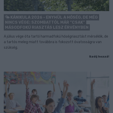
KÁNIKULA 2026 - ENYHÜL A HŐSÉG, DE MÉG
NINCS VÉGE: SZOMBATTÓL MÁR “CSAK”
MÁSODFOKÚ RIASZTÁS LESZ ÉRVÉNYBEN
A július vége óta tartó harmadfokú hőségriasztást mérséklik, de
a tartós meleg miatt továbbra is fokozott óvatosságra van
szükség.
Szólj hozzá!