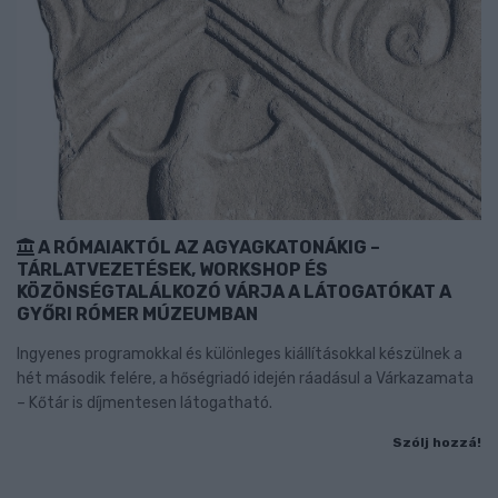
A RÓMAIAKTÓL AZ AGYAGKATONÁKIG –
TÁRLATVEZETÉSEK, WORKSHOP ÉS
KÖZÖNSÉGTALÁLKOZÓ VÁRJA A LÁTOGATÓKAT A
GYŐRI RÓMER MÚZEUMBAN
Ingyenes programokkal és különleges kiállításokkal készülnek a
hét második felére, a hőségriadó idején ráadásul a Várkazamata
– Kőtár is díjmentesen látogatható.
Szólj hozzá!