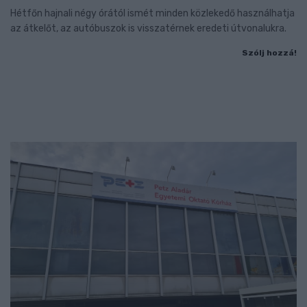
Hétfőn hajnali négy órától ismét minden közlekedő használhatja
az átkelőt, az autóbuszok is visszatérnek eredeti útvonalukra.
Szólj hozzá!