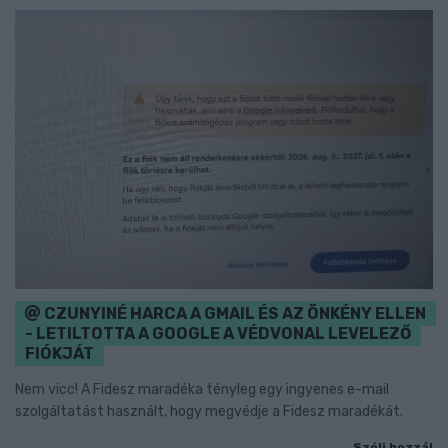
CZUNYINÉ HARCA A GMAIL ÉS AZ ÖNKÉNY ELLEN
- LETILTOTTA A GOOGLE A VÉDVONAL LEVELEZŐ
FIÓKJÁT
Nem vicc! A Fidesz maradéka tényleg egy ingyenes e-mail
szolgáltatást használt, hogy megvédje a Fidesz maradékát.
Szólj hozzá!