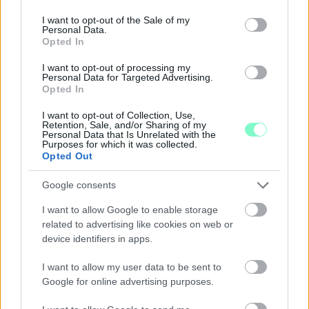
use your data for below specified purposes in below Google
consent section.
I want to opt-out of the Sale of my
Personal Data.
Opted In
I want to opt-out of processing my
Personal Data for Targeted Advertising.
Opted In
I want to opt-out of Collection, Use,
Retention, Sale, and/or Sharing of my
Personal Data that Is Unrelated with the
Purposes for which it was collected.
Opted Out
Google consents
I want to allow Google to enable storage
related to advertising like cookies on web or
ENERGIATAKARÉKOSSÁG: KORÁBBAN KEZDŐDIK
device identifiers in apps.
A GYŐRI AUDI ETO KC PÉNTEKI FELKÉSZÜLÉSI
MÉRKŐZÉSE
I want to allow my user data to be sent to
Az energiaellátás tehermentesítése érdekében másfél órával
Google for online advertising purposes.
előrébb hozták a Brest Bretagne Handball elleni találkozó
kezdését.