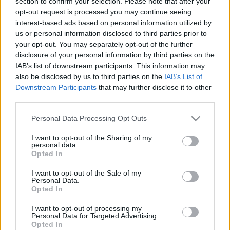
section to confirm your selection. Please note that after your
KIÁLLUNK A SAJTÓSZABADSÁG MELLETT ÉS
opt-out request is processed you may continue seeing
SZOLIDARITÁSUNKRÓL BIZTOSÍTJUK A
interest-based ads based on personal information utilized by
KIBERBŰNÖZÓK ÁLTAL MEGTÁMADOTT
us or personal information disclosed to third parties prior to
MÉDIUMOKAT!
your opt-out. You may separately opt-out of the further
disclosure of your personal information by third parties on the
2025. szeptember. 03. 13:21
Nyilatkozatot tettünk.
IAB’s list of downstream participants. This information may
also be disclosed by us to third parties on the
IAB’s List of
A BRUTTÓ ÁTLAGKERESET 605 400 FORINT
Downstream Participants
that may further disclose it to other
VOLT FEBRUÁRBAN, 14,0 SZÁZALÉKKAL
third parties.
MAGASABB, MINT EGY ÉVVEL KORÁBBAN
2025. szeptember. 02. 12:01
Please note that this website/app uses one or more Google
Personal Data Processing Opt Outs
Az nettó 417100 forint
services and may gather and store information including but
not limited to your visit or usage behaviour. You may click to
I want to opt-out of the Sharing of my
ORBÁN VIKTOR: PEDOFIL VAGY AHHOZ
personal data.
grant or deny consent to Google and its third-party tags to
KAPCSOLÓDÓ BŰNCSELEKMÉNYEKHEZ
Opted In
use your data for below specified purposes in below Google
KÖTŐDŐ ÜGYEKBEN NINCS PARDON
consent section.
I want to opt-out of the Sale of my
2025. augusztus. 26. 09:22
Personal Data.
Esetleg ha fideszes vagy és még bocsánatot sem kell kérned?
Opted In
NYÁRIAS IDŐ VÁRHATÓ TÖBBÓRÁS
I want to opt-out of processing my
NAPSÜTÉSSEL
Personal Data for Targeted Advertising.
Opted In
2025. július. 30. 14:57