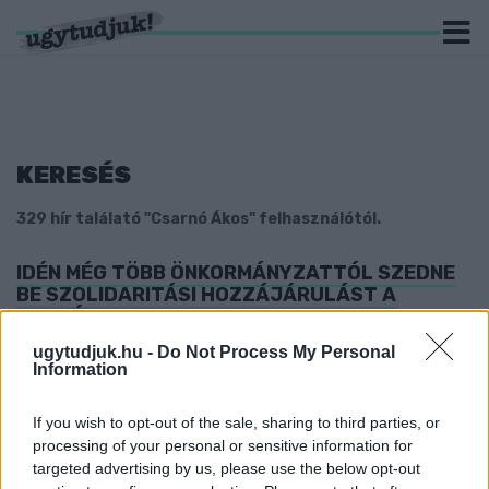
KERESÉS
329 hír találató "Csarnó Ákos" felhasználótól.
IDÉN MÉG TÖBB ÖNKORMÁNYZATTÓL SZEDNE
BE SZOLIDARITÁSI HOZZÁJÁRULÁST A
KORMÁNY
2025. szeptember. 17. 17:53
ugytudjuk.hu -
Do Not Process My Personal
Information
A nagyobb városok biztosan rosszul fognak járni.
KAPCSOLATI ERŐSZAK MIATT KÖRÖZI A
RENDŐRSÉG YANNIT
If you wish to opt-out of the sale, sharing to third parties, or
processing of your personal or sensitive information for
2025. szeptember. 15. 16:48
targeted advertising by us, please use the below opt-out
Látta valaki?