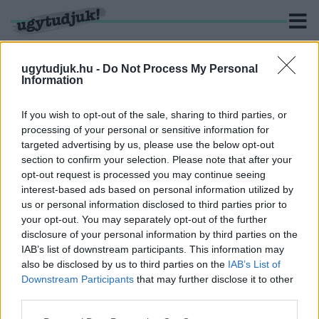
ugytudjuk.hu -
Do Not Process My Personal
Information
KERESÉS
If you wish to opt-out of the sale, sharing to third parties, or
processing of your personal or sensitive information for
2 hír találató a(z) "zóna" cimkével ellátva.
targeted advertising by us, please use the below opt-out
section to confirm your selection. Please note that after your
opt-out request is processed you may continue seeing
NEM A KERREGŐ SUGÁRZÁSMÉRŐ MIATT
interest-based ads based on personal information utilized by
VESZÉLYES A CSERNOBILI ZÓNA
us or personal information disclosed to third parties prior to
2022. május. 11. 07:07
your opt-out. You may separately opt-out of the further
A csernobili atomerőmű-baleset 1986-os katasztrófája után az
disclosure of your personal information by third parties on the
ukrán lakosság kitelepítése a sugárszennyezett területről ugyan
IAB’s list of downstream participants. This information may
csak 36 órás késéssel indult meg, ám akkor mindent
also be disclosed by us to third parties on the
IAB’s List of
hátrahagyva kezdték el az emberek elszállítását. A felrobbant
Downstream Participants
that may further disclose it to other
reaktor körüli 30 kilométeres úgynevezett Zónából közel 130
third parties.
ezer embert telepítettek ki, helyükre pedig mintegy 800 ezer
sorkatonát és szolgálatba behívott likvidátort küldtek legyűrni a
Please note that this website/app uses one or more Google