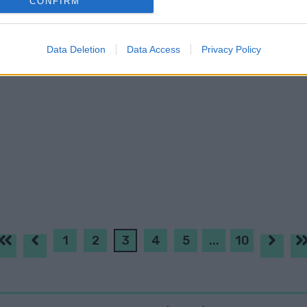
CONFIRM
evice identifiers in apps.
o allow Google to enable storage related to functionality of the website
Data Deletion
Data Access
Privacy Policy
o allow Google to enable storage related to personalization.
o allow Google to enable storage related to security, including
cation functionality and fraud prevention, and other user protection.
1
2
3
4
5
...
10