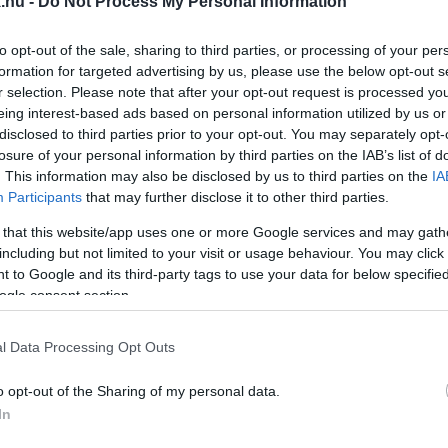
.hu -
Do Not Process My Personal Information
 IS MÁSODFOKÚ FIGYELMEZTETÉST ADTAK KI ZI
to opt-out of the sale, sharing to third parties, or processing of your per
formation for targeted advertising by us, please use the below opt-out s
r selection. Please note that after your opt-out request is processed y
eing interest-based ads based on personal information utilized by us or
disclosed to third parties prior to your opt-out. You may separately opt-
NK MA
losure of your personal information by third parties on the IAB’s list of
. This information may also be disclosed by us to third parties on the
IA
Participants
that may further disclose it to other third parties.
sem kizárt.
 that this website/app uses one or more Google services and may gath
including but not limited to your visit or usage behaviour. You may click 
ARVESZÉLY MIATT HOLNAPRA GYŐR-MOSON-SOPRO
 to Google and its third-party tags to use your data for below specifi
ogle consent section.
északnyugaton ennél már pár fokkal hűvösebb lesz, délk
l Data Processing Opt Outs
ÉRKEZŐ VIHAR MIATT VAS MEGYÉRE
o opt-out of the Sharing of my personal data.
In