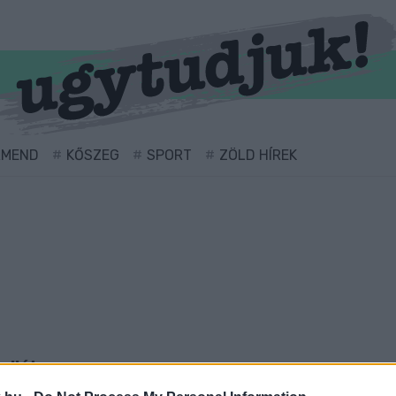
RMEND
KŐSZEG
SPORT
ZÖLD HÍREK
ellátva.