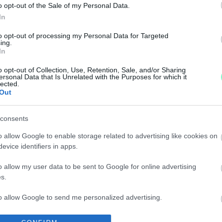
o opt-out of the Sale of my Personal Data.
In
to opt-out of processing my Personal Data for Targeted
ing.
In
o opt-out of Collection, Use, Retention, Sale, and/or Sharing
ersonal Data that Is Unrelated with the Purposes for which it
lected.
EGFRONT PÉNTEKEN
Out
consents
o allow Google to enable storage related to advertising like cookies on
evice identifiers in apps.
o allow my user data to be sent to Google for online advertising
s.
to allow Google to send me personalized advertising.
o allow Google to enable storage related to analytics like cookies on