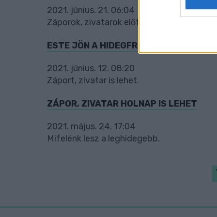
2021. június. 21. 06:04
web or d
Záporok, zivatarok előfordulhatnak.
I want t
or app.
ESTE JÖN A HIDEGFRONT
I want t
2021. június. 12. 08:20
Záport, zivatar is lehet.
I want t
authenti
ZÁPOR, ZIVATAR HOLNAP IS LEHET
2021. május. 24. 17:04
Mifelénk lesz a leghidegebb.