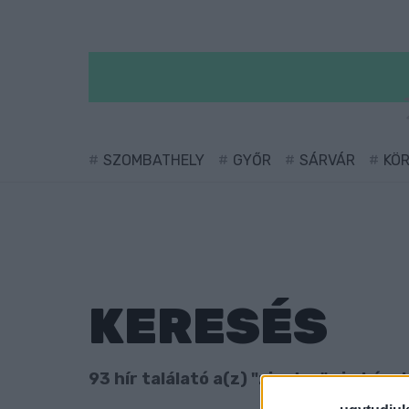
SZOMBATHELY
GYŐR
SÁRVÁR
KÖ
KERESÉS
93 hír találató a(z) "zivatar" cimkével 