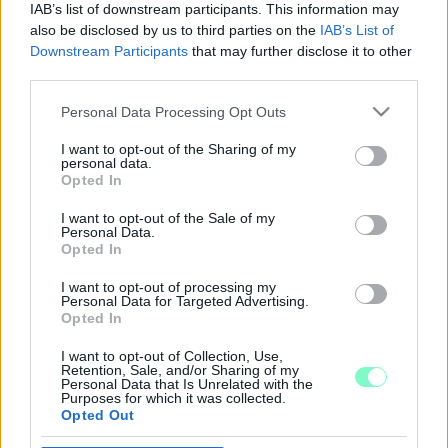
IAB’s list of downstream participants. This information may
TURIZMUS SZÖVETSÉG ELNÖKE
also be disclosed by us to third parties on the
IAB’s List of
2026. július. 15. 16:46
Downstream Participants
that may further disclose it to other
Június 15-én jegyezte be a bíróság a változást.
third parties.
NKA 2025 ŐSZ: 80 MILLIÓ FORINT A
Please note that this website/app uses one or more Google
Personal Data Processing Opt Outs
SZOMBATHELYI MMIK-NAK, 20 MILLIÓ FORINT
services and may gather and store information including but
KEVY ALBERT NÉPFŐISKOLÁJÁNAK, 10 MILLIÓ
not limited to your visit or usage behaviour. You may click to
I want to opt-out of the Sharing of my
FORINT A KONDORA BÁLINT VEZETTE
personal data.
grant or deny consent to Google and its third-party tags to
EGYESÜLETNEK
Opted In
use your data for below specified purposes in below Google
2026. május. 05. 12:05
consent section.
I want to opt-out of the Sale of my
A Sárváron Ágh Péternek kampánykoncertet szerveztő
Personal Data.
gencsapáti egyesület is kapott 50 millió forintot.
Opted In
42 MILLIÓ FORINTNYI ÁLLAMI TÁMOGATÁST
I want to opt-out of processing my
KAPOTT 2024-BEN A SZOMBATHELYI FIDESZ
Personal Data for Targeted Advertising.
ELNÖKSÉGI TAGJÁNAK FELESÉGE ÁLTAL
Opted In
ELNÖKÖLT CIVIL SZERVEZET
I want to opt-out of Collection, Use,
2025. július. 23. 17:23
Retention, Sale, and/or Sharing of my
Más kormánypárt közeli elnök vezette civil szervezet is több
Personal Data that Is Unrelated with the
Purposes for which it was collected.
millió forintnyi állami támogatásban részesült. A Fidesz-KDNP
Opted Out
szombathelyi önkormányzati képviselőjelöltje vezette keleti
városrészi egyesület beszámolója szerint közel 14 millió