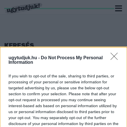
KERESÉS
5 hír találató a(z) "Vas Megyei Turizmus Szövetség"
ugytudjuk.hu -
Do Not Process My Personal
cimkével ellátva.
Information
BEVETT GYAKORLAT VOLT A VAS MEGYEI
If you wish to opt-out of the sale, sharing to third parties, or
ÖNKORMÁNYZATNÁL, HOGY EU-S
processing of your personal or sensitive information for
PÁLYÁZATOKNÁL FIDESZES MEGYEI
targeted advertising by us, please use the below opt-out
KÉPVISELŐKHÖZ KÖTHETŐ CIVIL
section to confirm your selection. Please note that after your
SZERVEZETEKET VONTAK BE KONZORCIUMI
opt-out request is processed you may continue seeing
PARTNERKÉNT
interest-based ads based on personal information utilized by
us or personal information disclosed to third parties prior to
2026. július. 15. 18:46
your opt-out. You may separately opt-out of the further
A megyei jegyző által elnökölt egyesület is feltűnik.
disclosure of your personal information by third parties on the
MÁR NEM KONDORA BÁLINT A VAS MEGYEI