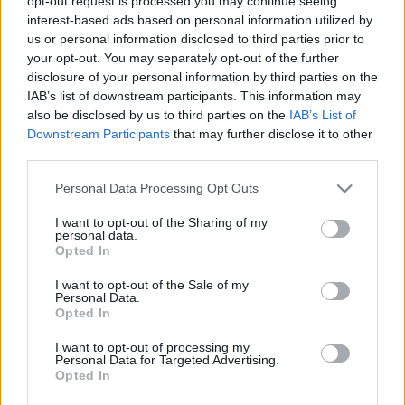
opt-out request is processed you may continue seeing
tette fel a kérdést.
interest-based ads based on personal information utilized by
HATALMAS GYÉMÁNTGYŰRŰVEL JEGYEZTÉK
us or personal information disclosed to third parties prior to
EL VAJNA TÍMEÁT
your opt-out. You may separately opt-out of the further
disclosure of your personal information by third parties on the
2021. augusztus. 13. 14:32
Az Instagramon azt írta, annyira jó volt hozzá a párja, hogy
IAB’s list of downstream participants. This information may
lassan belészeretett.
also be disclosed by us to third parties on the
IAB’s List of
Downstream Participants
that may further disclose it to other
TÖBB MINT KÉTMILLIÁRDÉRT VETT MAGÁNAK
third parties.
ÚJ HÁZAT VAJNA TÍMEA BEVERLY HILLSBEN
2021. június. 24. 11:42
Please note that this website/app uses one or more Google
Personal Data Processing Opt Outs
Andy Vajna özvegye az USA egyik leggazdagabb részére
services and may gather and store information including but
költözött.
not limited to your visit or usage behaviour. You may click to
I want to opt-out of the Sharing of my
personal data.
grant or deny consent to Google and its third-party tags to
ISMÉT SZINGLI VAJNA TÍMEA
Opted In
use your data for below specified purposes in below Google
2021. március. 08. 08:41
consent section.
I want to opt-out of the Sale of my
Már a Valentin-napot is egyedül töltötte.
Personal Data.
Opted In
KÖD VAN, FÁZOL, ROSSZ A KEDVED? NÉZEGESD
VAJNA TÍMEA FOTÓIT HAWAII-RÓL!
I want to opt-out of processing my
Personal Data for Targeted Advertising.
2020. december. 17. 08:31
Opted In
Ha lehetne választani, sokan csatlakoznának a celebhez.
MÉG MINDIG NEM KAPTA MEG 40 MILLIÁRDOS