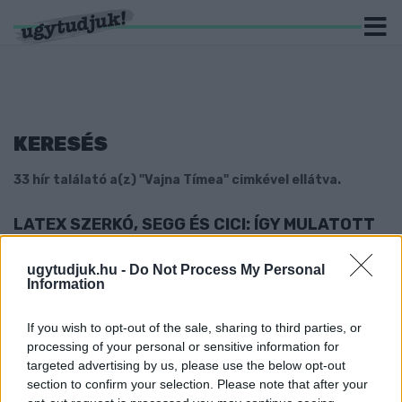
KERESÉS
33 hír találató a(z) "Vajna Tímea" cimkével ellátva.
LATEX SZERKÓ, SEGG ÉS CICI: ÍGY MULATOTT
VAJNA TIMI
2021. november. 22. 19:03
ugytudjuk.hu -
Do Not Process My Personal
Information
Már-már OnlyFans-re való tartalom.
NEM AKAR ADÓZNI VAJNA TIMI, MIUTÁN
If you wish to opt-out of the sale, sharing to third parties, or
KIRABOLTAK EGY BORBÉLYSZALONT AZ USA-
BAN
processing of your personal or sensitive information for
targeted advertising by us, please use the below opt-out
2021. szeptember. 15. 19:01
section to confirm your selection. Please note that after your
Minek fizeti az adót, ha ilyen szörnyűségek történhetnek? –