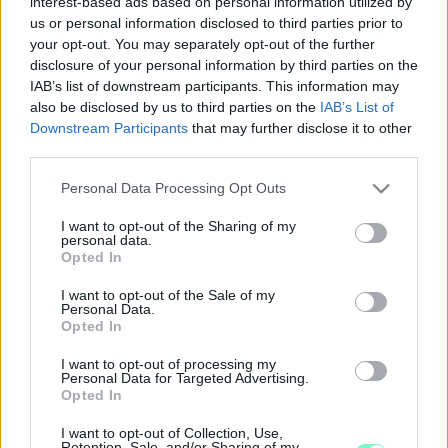
interest-based ads based on personal information utilized by
us or personal information disclosed to third parties prior to
2022. augusztus. 15. 07:06
your opt-out. You may separately opt-out of the further
Eddig közel 20 millió forintot nyert.
disclosure of your personal information by third parties on the
ITT AZ E HETI HATOS
IAB’s list of downstream participants. This information may
2022. augusztus. 07. 17:51
also be disclosed by us to third parties on the
IAB’s List of
Lottószámok!
Downstream Participants
that may further disclose it to other
third parties.
NA NÉZZÜK KI MIT TALÁLT! ITT VANNAK A
HATOS LOTTÓ SZÁMAI
Please note that this website/app uses one or more Google
Personal Data Processing Opt Outs
2022. február. 06. 17:08
services and may gather and store information including but
Már csak az a kérdés, hogy mire költjük el?!
not limited to your visit or usage behaviour. You may click to
I want to opt-out of the Sharing of my
personal data.
grant or deny consent to Google and its third-party tags to
VAN TELITALÁLATOS SZELVÉNY AZ ÖTÖS
Opted In
use your data for below specified purposes in below Google
LOTTÓN
consent section.
I want to opt-out of the Sale of my
2020. december. 19. 20:10
Personal Data.
A nyeremény 3 milliárd 959 millió 964 ezer forint.
Opted In
ITT AZ ÖTÖS LOTTÓ 5 SZÁMA
I want to opt-out of processing my
Personal Data for Targeted Advertising.
2020. október. 17. 20:05
Opted In
Tiédet kihúzták?
ITT VAN A VASÁRNAP LEGJOBBAN VÁRT 6
I want to opt-out of Collection, Use,
Retention, Sale, and/or Sharing of my