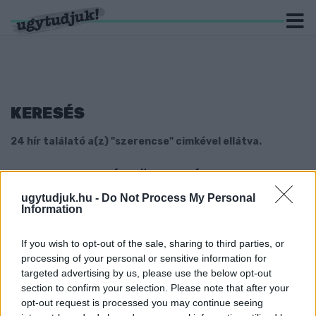
KERESÉS
24 hír találató a(z) "szerencse" cimkével ellátva.
MINDEN EDDIGINÉL TÖBBEN VÁLTAK
MILLIOMOSSÁ, ILLETVE MILLIÁRDOSSÁ A
ugytudjuk.hu -
Do Not Process My Personal
SZERENCSEJÁTÉK ZRT. JÁTÉKAIVAL TAVALY
Information
2023. január. 06. 08:26
A legtöbb, 1176 játékos az Ötöslottóval lett gazdagabb, köztük
If you wish to opt-out of the sale, sharing to third parties, or
heten százmilliót, két játékos pedig milliárdot is meghaladó
processing of your personal or sensitive information for
összeget vihetett haza.
targeted advertising by us, please use the below opt-out
KÉT HÓNAPON BELÜL KÉT FŐNYEREMÉNYT
section to confirm your selection. Please note that after your
SÖPÖRT BE A LOTTÓN EGY SZERENCSÉS
opt-out request is processed you may continue seeing
AMERIKAI