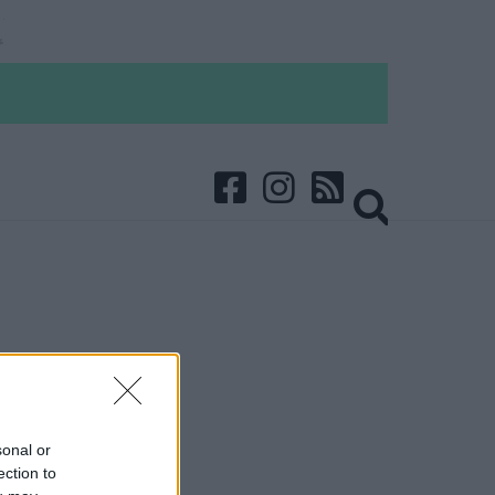
sonal or
ection to