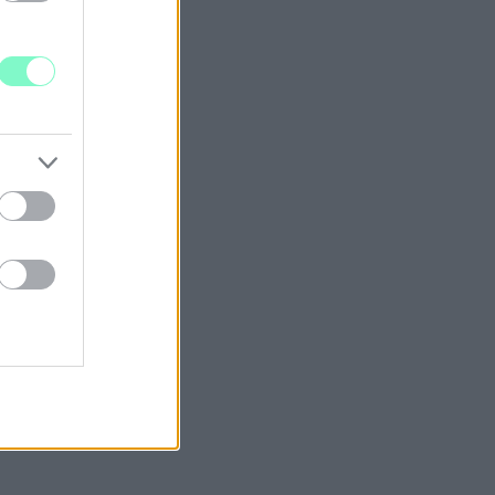
tása lenne a cél.