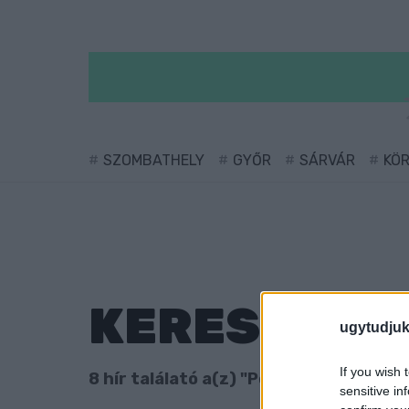
SZOMBATHELY
GYŐR
SÁRVÁR
KÖ
KERESÉS
ugytudjuk
If you wish 
8 hír találató a(z) "Pornóapáti" cimkév
sensitive in