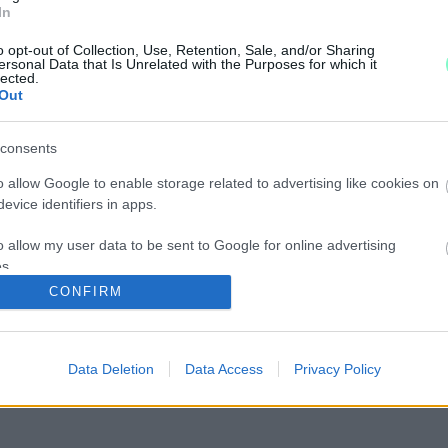
In
o opt-out of Collection, Use, Retention, Sale, and/or Sharing
jelentette be. Egészen konkrétan Pornóapáti meghódí
ersonal Data that Is Unrelated with the Purposes for which it
lected.
Out
ÁK-MAGYAR HATÁRON
consents
Ausztriába. Igaz nem egész nap.
o allow Google to enable storage related to advertising like cookies on
evice identifiers in apps.
PORNÓAPÁTI KÖZELÉBEN
o allow my user data to be sent to Google for online advertising
s.
CONFIRM
to allow Google to send me personalized advertising.
ÁTI MELLETT
o allow Google to enable storage related to analytics like cookies on
Data Deletion
Data Access
Privacy Policy
evice identifiers in apps.
o allow Google to enable storage related to functionality of the website