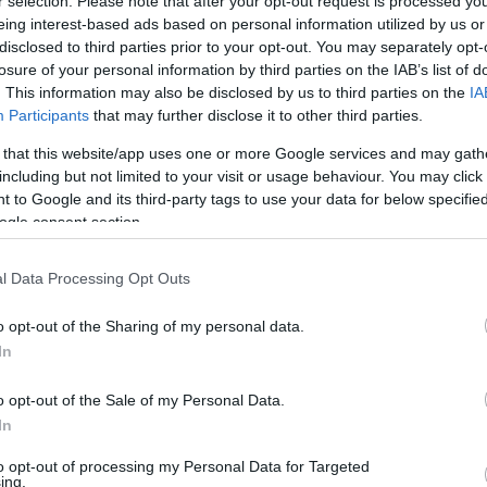
r selection. Please note that after your opt-out request is processed y
eing interest-based ads based on personal information utilized by us or
KEZDŐDIK A VAS-HEGY KÖRNYÉKÉN
disclosed to third parties prior to your opt-out. You may separately opt-
losure of your personal information by third parties on the IAB’s list of
. This information may also be disclosed by us to third parties on the
IA
és közreműködőit a vas-hegy / eisenberg kezdeményez
Participants
that may further disclose it to other third parties.
 that this website/app uses one or more Google services and may gath
 ZOLTÁN PONT ANNAK A BÖLLÉRNAPNAK LETT A F
including but not limited to your visit or usage behaviour. You may click 
 to Google and its third-party tags to use your data for below specifi
KISTELEPÜLÉS MINDEGYIKE MEGHÍVÁST KAPOTT
ogle consent section.
l Data Processing Opt Outs
meg is támogatta némi pénzzel.
o opt-out of the Sharing of my personal data.
PÁTI MELLETT, ÖTEN JÖNNEK ÁTADNI
In
o opt-out of the Sale of my Personal Data.
In
 JELÖLTET A KÉTFARKÚ KUTYAPÁRT A VAS01-ES
to opt-out of processing my Personal Data for Targeted
ing.