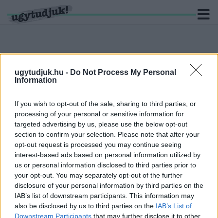
ugytudjuk.hu -
Do Not Process My Personal
KERESÉS
Information
6 hír találató a(z) "narancs riasztás" cimkével ellátva.
If you wish to opt-out of the sale, sharing to third parties, or
processing of your personal or sensitive information for
HAVAZÁS ÉS HÓFÚVÁS VÁRHATÓ PÉNTEKEN -
targeted advertising by us, please use the below opt-out
TÖBB VÁRMEGYÉRE FIGYELMEZTETÉST ADTAK
section to confirm your selection. Please note that after your
KI
opt-out request is processed you may continue seeing
interest-based ads based on personal information utilized by
2026. február. 20. 08:51
A Nyugat-Dunántúlon jelentős mennyiségű hó hullhat, viharos
us or personal information disclosed to third parties prior to
széllel és hótorlaszokkal kell számolni.
your opt-out. You may separately opt-out of the further
disclosure of your personal information by third parties on the
HÓFÚVÁS MIATT NARANCS RIASZTÁS VAN
IAB’s list of downstream participants. This information may
ÉRVÉNYBEN A DUNÁNTÚLON
also be disclosed by us to third parties on the
IAB’s List of
2026. január. 08. 07:58
Downstream Participants
that may further disclose it to other