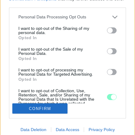
Viharos szél, hótorlaszok és komoly lehűlés nehezíti a
third parties.
közlekedést.
Please note that this website/app uses one or more Google
MÁSODFOKÚ NARANCS RIASZTÁST ADTAK KI
Personal Data Processing Opt Outs
services and may gather and store information including but
VAS MEGYE TERÜLETÉRE IS
not limited to your visit or usage behaviour. You may click to
I want to opt-out of the Sharing of my
2022. május. 25. 15:29
personal data.
grant or deny consent to Google and its third-party tags to
Zala megyére is kiadták ugyanezt.
Opted In
use your data for below specified purposes in below Google
ORKÁN EREJŰ SZÉL TOMBOL AUSZTRIÁBAN
consent section.
I want to opt-out of the Sale of my
Personal Data.
2021. május. 02. 12:53
Opted In
Narancssárga riasztást adtak ki a fővárosra.
MÁSODFOKÚ RIASZTÁST ADTAK KI VAS
I want to opt-out of processing my
Personal Data for Targeted Advertising.
MEGYÉRE!
Opted In
2019. október. 02. 15:26
Az esernyő alap. De jobb, ha vigyázol!
I want to opt-out of Collection, Use,
Retention, Sale, and/or Sharing of my
ÚGY TŰNIK, HANGOS ESTÉNK LESZ ÉS
Personal Data that Is Unrelated with the
Purposes for which it was collected.
ESÉLYES, HOGY NEKED IS
Opted Out
CONFIRM
2018. szeptember. 02. 20:13
A legfrissebb radarkép és a másodfokú riasztás azért
Google consents
beszédesek.
Data Deletion
Data Access
Privacy Policy
I want to allow Google to enable storage