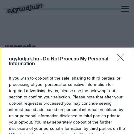
KERESÉS
ugytudjuk.hu -
Do Not Process My Personal
6 hír találató a(z) "Marton Ferenc" cimkével ellátva.
Information
GAGYI LEVENTE HAVONTA 3 MILLIÓ 188 EZER
If you wish to opt-out of the sale, sharing to third parties, or
FORINTOT, KEVY ALBERT 2 MILLIÓ 652 EZER
processing of your personal or sensitive information for
FORINTOT KERES
targeted advertising by us, please use the below opt-out
2026. május. 08. 11:54
section to confirm your selection. Please note that after your
Átnéztük a Vas megyei közgyűlés képviselőinek
opt-out request is processed you may continue seeing
vagyonnyilatkozatait. Majthényi László elnök tavaly nem, idén
interest-based ads based on personal information utilized by
azonban szerepeltetett egy 2019-ben vásárolt házat.
us or personal information disclosed to third parties prior to
MARTON FERENC: MINT KÖZGYŰLÉSI ALELNÖK
your opt-out. You may separately opt-out of the further
NEM JÁRTAM EL A GYŐRVÁRI BÖLLÉRNAP 12
disclosure of your personal information by third parties on the
MILLIÓ FORINTOS ÁLLAMI TÁMOGATÁSÁNÁL