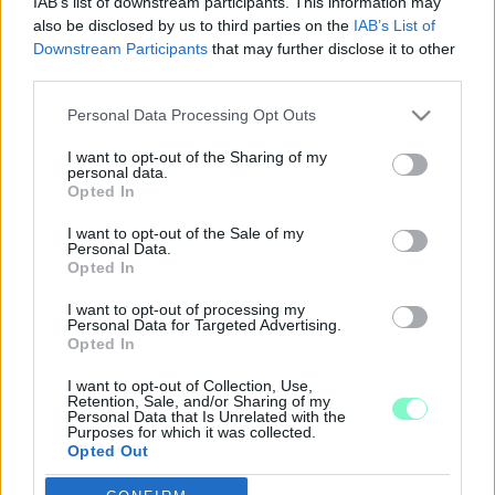
IAB’s list of downstream participants. This information may
also be disclosed by us to third parties on the
IAB’s List of
2026. március. 05. 14:24
Downstream Participants
that may further disclose it to other
A disznóölés szüleink, nagyszüleink, a családok tradíciója, családi
third parties.
hagyománya - írta a politikus.
12 MILLIÓ FORINTNYI ÁLLAMI TÁMOGATÁST
Please note that this website/app uses one or more Google
Personal Data Processing Opt Outs
KAPOTT A GYŐRVÁRI BÖLLÉRFESZTIVÁL,
services and may gather and store information including but
AHOL KÖVÉR LÁSZLÓ ÉS V.NÉMETH ZSOLT IS
not limited to your visit or usage behaviour. You may click to
I want to opt-out of the Sharing of my
KAMPÁNYBESZÉDET TARTHATOTT
personal data.
grant or deny consent to Google and its third-party tags to
Opted In
use your data for below specified purposes in below Google
2026. március. 05. 06:37
A támogatást egy jánosházi egyesület kapta. A szervezet
consent section.
I want to opt-out of the Sale of my
alelnöke a Vas Vármegyei közgyűlés fideszes alelnökének
Personal Data.
testvére.
Opted In
KABINETFŐNÖKÖK, KÖNYVKERESKEDŐK,
I want to opt-out of processing my
LAKÓAUTÓSOK
Personal Data for Targeted Advertising.
Opted In
2025. Április. 15. 16:45
Miből is élnek, és mijük is van a Vas Megyei közgyűlés tagjainak?
I want to opt-out of Collection, Use,
Retention, Sale, and/or Sharing of my
MEGALAKULT A VAS MEGYEI KÖZGYŰLÉS,
Personal Data that Is Unrelated with the
MELEGA MIKLÓS LETT AZ EGYIK ALELNÖK
Purposes for which it was collected.
Opted Out
2024. október. 07. 10:24
Majthényi László maradt az elnök, Kondora Bálint és Marton