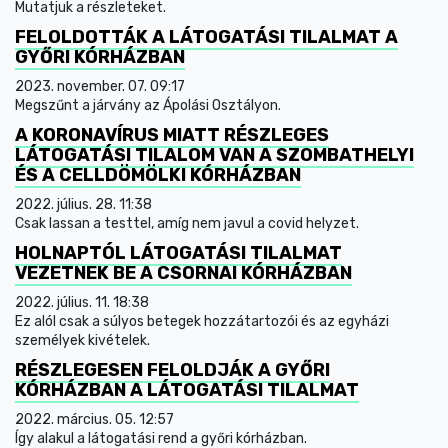
Mutatjuk a részleteket.
FELOLDOTTÁK A LÁTOGATÁSI TILALMAT A
GYŐRI KÓRHÁZBAN
2023. november. 07. 09:17
Megszűnt a járvány az Ápolási Osztályon.
A KORONAVÍRUS MIATT RÉSZLEGES
LÁTOGATÁSI TILALOM VAN A SZOMBATHELYI
ÉS A CELLDÖMÖLKI KÓRHÁZBAN
2022. július. 28. 11:38
Csak lassan a testtel, amíg nem javul a covid helyzet.
HOLNAPTÓL LÁTOGATÁSI TILALMAT
VEZETNEK BE A CSORNAI KÓRHÁZBAN
2022. július. 11. 18:38
Ez alól csak a súlyos betegek hozzátartozói és az egyházi
személyek kivételek.
RÉSZLEGESEN FELOLDJÁK A GYŐRI
KÓRHÁZBAN A LÁTOGATÁSI TILALMAT
2022. március. 05. 12:57
Így alakul a látogatási rend a győri kórházban.