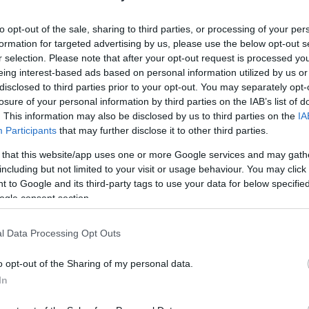
TT FÉRFIT FOGTAK EL A CELLDÖMÖLKI RENDŐRÖ
to opt-out of the sale, sharing to third parties, or processing of your per
formation for targeted advertising by us, please use the below opt-out s
r selection. Please note that after your opt-out request is processed y
eing interest-based ads based on personal information utilized by us or
disclosed to third parties prior to your opt-out. You may separately opt-
losure of your personal information by third parties on the IAB’s list of
E ODA NEM ÉRKEZTEK MEG, NAPOK ÓTA KERESI ŐK
. This information may also be disclosed by us to third parties on the
IA
Participants
that may further disclose it to other third parties.
lányt és 16 éves fiút.
 that this website/app uses one or more Google services and may gath
including but not limited to your visit or usage behaviour. You may click 
 to Google and its third-party tags to use your data for below specifi
ogle consent section.
l Data Processing Opt Outs
o opt-out of the Sharing of my personal data.
ÖRÖZÖTT NŐT FOGTAK EL A RENDŐRÖK SZENTGO
In