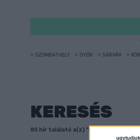
SZOMBATHELY
GYŐR
SÁRVÁR
KÖ
KERESÉS
85 hír találató a(z) "körözés" cimkével
ugytudjuk