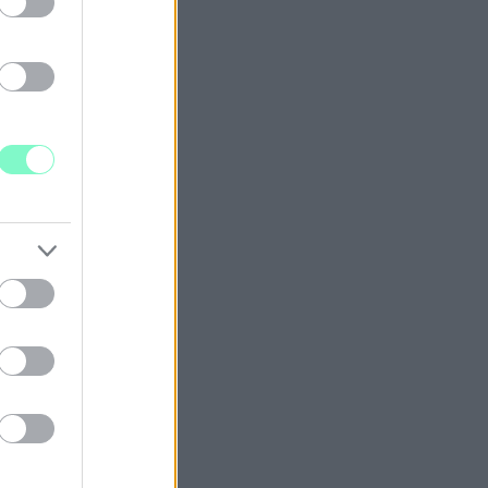
kapcsolatban.
EG A RENDŐRSÉG