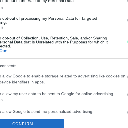
o opt-out of the Sale of my Personal Data.
In
YI GYERMEKELTŰNÉSEKRŐL
to opt-out of processing my Personal Data for Targeted
ing.
In
ak az elmúlt időszakban történt rejtélyes esetekkel 
o opt-out of Collection, Use, Retention, Sale, and/or Sharing
ersonal Data that Is Unrelated with the Purposes for which it
ÉDESAPJA, DE A KÖRÖZÉSÉT MÉGSEM SZÜNTETI M
lected.
Out
 eltűnt fiatal lány.
consents
o allow Google to enable storage related to advertising like cookies on
NT EL EGY 17 ÉVES LÁNY SZOMBATHELYRŐL
evice identifiers in apps.
o allow my user data to be sent to Google for online advertising
s.
to allow Google to send me personalized advertising.
KÖRÖZÖTT BÉKÉSCSABAI FÉRFIT FOGTAK EL
CONFIRM
o allow Google to enable storage related to analytics like cookies on