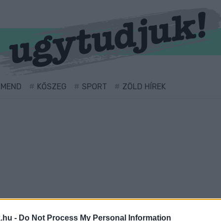
RMEND
KŐSZEG
SPORT
ZÖLD HÍREK
 ellátva.
.hu -
Do Not Process My Personal Information