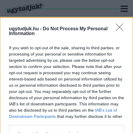
ugytudjuk.hu -
Do Not Process My Personal
Information
KERESÉS
If you wish to opt-out of the sale, sharing to third parties, or
processing of your personal or sensitive information for
1 hír találató a(z) "Horváth Hajnalka" cimkével ellátva.
targeted advertising by us, please use the below opt-out
section to confirm your selection. Please note that after your
opt-out request is processed you may continue seeing
NEM A KERREGŐ SUGÁRZÁSMÉRŐ MIATT
interest-based ads based on personal information utilized by
VESZÉLYES A CSERNOBILI ZÓNA
us or personal information disclosed to third parties prior to
2022. május. 11. 07:07
your opt-out. You may separately opt-out of the further
A csernobili atomerőmű-baleset 1986-os katasztrófája után az
disclosure of your personal information by third parties on the
ukrán lakosság kitelepítése a sugárszennyezett területről ugyan
IAB’s list of downstream participants. This information may
csak 36 órás késéssel indult meg, ám akkor mindent
also be disclosed by us to third parties on the
IAB’s List of
hátrahagyva kezdték el az emberek elszállítását. A felrobbant
Downstream Participants
that may further disclose it to other
reaktor körüli 30 kilométeres úgynevezett Zónából közel 130
third parties.
ezer embert telepítettek ki, helyükre pedig mintegy 800 ezer
sorkatonát és szolgálatba behívott likvidátort küldtek legyűrni a
Please note that this website/app uses one or more Google