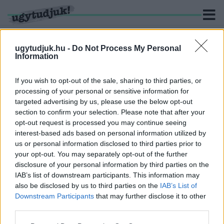
ugytudjuk.hu -
Do Not Process My Personal
Information
KERESÉS
If you wish to opt-out of the sale, sharing to third parties, or
processing of your personal or sensitive information for
3 hír találató a(z) "Győri Állatmenhely" cimkével ellátva.
targeted advertising by us, please use the below opt-out
section to confirm your selection. Please note that after your
opt-out request is processed you may continue seeing
A HŐSÉG MIATT MÓDOSUL A
interest-based ads based on personal information utilized by
KUTYASÉTÁLTATÁS RENDJE A GYŐRI
us or personal information disclosed to third parties prior to
ÁLLATMENHELYEN
your opt-out. You may separately opt-out of the further
2026. június. 19. 10:33
disclosure of your personal information by third parties on the
Hétvégén csak a délelőtti órákban lehet sétálni a menhely
IAB’s list of downstream participants. This information may
kutyáival, a gondozók a négylábúak védelme érdekében kérik a
also be disclosed by us to third parties on the
IAB’s List of
szabályok betartását.
Downstream Participants
that may further disclose it to other
ÁLLATOK KARÁCSONYA A GYŐRI
third parties.
ÁLLATMENHELYEN – AHOL MINDEN
TAPPANCSNAK JUT EGY KICSI AZ ÜNNEP
Please note that this website/app uses one or more Google