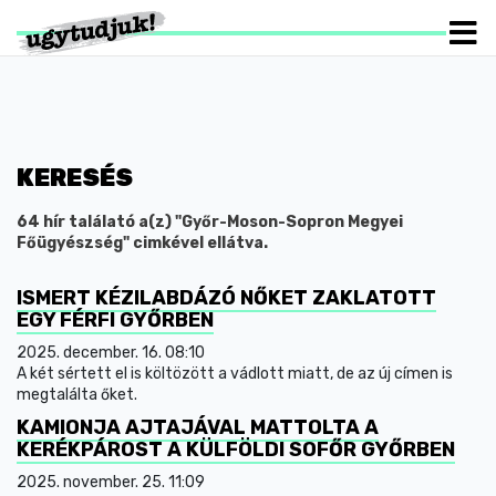
KERESÉS
64 hír találató a(z) "Győr-Moson-Sopron Megyei
Főügyészség" cimkével ellátva.
ISMERT KÉZILABDÁZÓ NŐKET ZAKLATOTT
EGY FÉRFI GYŐRBEN
2025. december. 16. 08:10
A két sértett el is költözött a vádlott miatt, de az új címen is
megtalálta őket.
KAMIONJA AJTAJÁVAL MATTOLTA A
KERÉKPÁROST A KÜLFÖLDI SOFŐR GYŐRBEN
2025. november. 25. 11:09