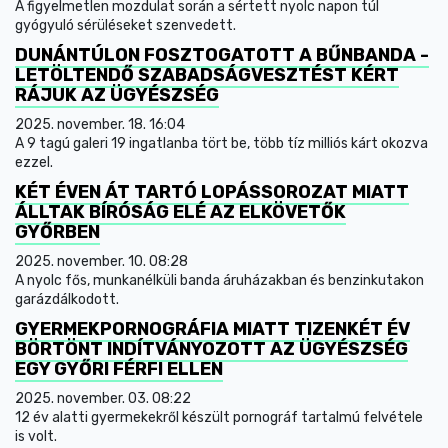
A figyelmetlen mozdulat során a sértett nyolc napon túl
gyógyuló sérüléseket szenvedett.
DUNÁNTÚLON FOSZTOGATOTT A BŰNBANDA -
LETÖLTENDŐ SZABADSÁGVESZTÉST KÉRT
RÁJUK AZ ÜGYÉSZSÉG
2025. november. 18. 16:04
A 9 tagú galeri 19 ingatlanba tört be, több tíz milliós kárt okozva
ezzel.
KÉT ÉVEN ÁT TARTÓ LOPÁSSOROZAT MIATT
ÁLLTAK BÍRÓSÁG ELÉ AZ ELKÖVETŐK
GYŐRBEN
2025. november. 10. 08:28
A nyolc fős, munkanélküli banda áruházakban és benzinkutakon
garázdálkodott.
GYERMEKPORNOGRÁFIA MIATT TIZENKÉT ÉV
BÖRTÖNT INDÍTVÁNYOZOTT AZ ÜGYÉSZSÉG
EGY GYŐRI FÉRFI ELLEN
2025. november. 03. 08:22
12 év alatti gyermekekről készült pornográf tartalmú felvétele
is volt.