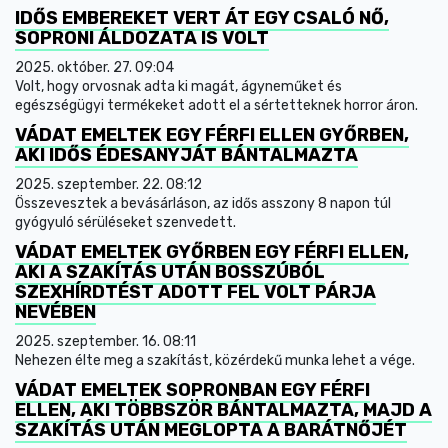
IDŐS EMBEREKET VERT ÁT EGY CSALÓ NŐ,
SOPRONI ÁLDOZATA IS VOLT
2025. október. 27. 09:04
Volt, hogy orvosnak adta ki magát, ágyneműket és
egészségügyi termékeket adott el a sértetteknek horror áron.
VÁDAT EMELTEK EGY FÉRFI ELLEN GYŐRBEN,
AKI IDŐS ÉDESANYJÁT BÁNTALMAZTA
2025. szeptember. 22. 08:12
Összevesztek a bevásárláson, az idős asszony 8 napon túl
gyógyuló sérüléseket szenvedett.
VÁDAT EMELTEK GYŐRBEN EGY FÉRFI ELLEN,
AKI A SZAKÍTÁS UTÁN BOSSZÚBÓL
SZEXHÍRDTÉST ADOTT FEL VOLT PÁRJA
NEVÉBEN
2025. szeptember. 16. 08:11
Nehezen élte meg a szakítást, közérdekű munka lehet a vége.
VÁDAT EMELTEK SOPRONBAN EGY FÉRFI
ELLEN, AKI TÖBBSZÖR BÁNTALMAZTA, MAJD A
SZAKÍTÁS UTÁN MEGLOPTA A BARÁTNŐJÉT