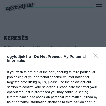
KERESÉS
199 hír találató a(z) "gyász" cimkével ellátva.
ugytudjuk.hu -
Do Not Process My Personal
SZŰK CSALÁDI KÖRBEN ELTEMETTÉK STAN
Information
LEE-T
2018. november. 17. 21:08
If you wish to opt-out of the sale, sharing to third parties, or
A képregényes világ legendája még hétfőn halt meg.
processing of your personal or sensitive information for
ELHUNYT A KÖRMENDI KOSÁRLABDÁZÁS EGYIK
targeted advertising by us, please use the below opt-out
NAGY ÖREGJE
section to confirm your selection. Please note that after your
opt-out request is processed you may continue seeing
2018. november. 12. 15:15
interest-based ads based on personal information utilized by
A HALOTTAK NAPJÁN A GYÁSZ SEGÍT
us or personal information disclosed to third parties prior to
VISSZATÉRNI AZ ÉLETBE