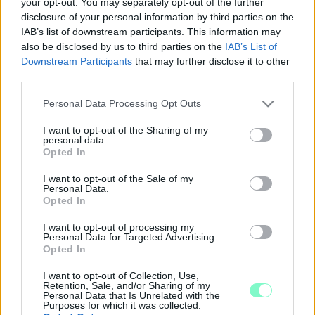
your opt-out. You may separately opt-out of the further
disclosure of your personal information by third parties on the
2018. november. 02. 11:36
IAB’s list of downstream participants. This information may
MEGERŐSÍTETTE A LEICESTER CITY, HOGY A
also be disclosed by us to third parties on the
IAB’s List of
KLUB TULAJDONOSA IS MEGHALT A
Downstream Participants
that may further disclose it to other
HELIKOPTERBALESETBEN
third parties.
2018. október. 29. 07:09
Please note that this website/app uses one or more Google
Vichai Srivaddhanaprabha is azon a gépen ült, ami a csapat
Personal Data Processing Opt Outs
services and may gather and store information including but
stadionja mellett zuhant le.
not limited to your visit or usage behaviour. You may click to
I want to opt-out of the Sharing of my
GYÁSZOLNAK ÖRDÖG NÓRIÉK
personal data.
grant or deny consent to Google and its third-party tags to
Opted In
2018. október. 26. 16:36
use your data for below specified purposes in below Google
Hatalmas űrt hagyott maga mögött a családtag.
consent section.
I want to opt-out of the Sale of my
Personal Data.
SZÍVSZORÍTÓ MÓDON EMLÉKEZNEK
Opted In
TÖRZSHELYÉN A FAMÍLIA KFT. ELHUNYT
SZÍNÉSZÉRE
I want to opt-out of processing my
Personal Data for Targeted Advertising.
2018. szeptember. 08. 17:16
Opted In
Ádám Tamás székét gyászlepel borítja kedvenc budapesti
vendéglátóhelyén, ami egy saroknyira van a lakásától, ahol
I want to opt-out of Collection, Use,
holtan találták.
Retention, Sale, and/or Sharing of my
Personal Data that Is Unrelated with the
ELHUNYT A FAMÍLIA KFT. FŐSZEREPLŐJE
Purposes for which it was collected.