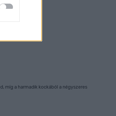
jd, míg a harmadik kockából a négyszeres