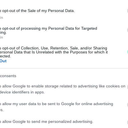
o opt-out of the Sale of my Personal Data.
In
to opt-out of processing my Personal Data for Targeted
TÓJÁT KAPTA
ing.
In
o opt-out of Collection, Use, Retention, Sale, and/or Sharing
ett, szüleinek az orvosok még áprilisban azt mondták
ersonal Data that Is Unrelated with the Purposes for which it
lected.
eki.
Out
T TEMETIK EL NIKI LAUDÁT
consents
o allow Google to enable storage related to advertising like cookies on
evice identifiers in apps.
 végső búcsút Bécsben.
o allow my user data to be sent to Google for online advertising
s.
to allow Google to send me personalized advertising.