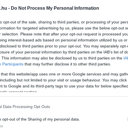
CÉL GYŐZELMET ARATOTT
.hu -
Do Not Process My Personal Information
to opt-out of the sale, sharing to third parties, or processing of your per
formation for targeted advertising by us, please use the below opt-out s
Hamilton, a Mercedes brit pilótája nyerte a vasárnapi 
r selection. Please note that after your opt-out request is processed y
tversenyben.
eing interest-based ads based on personal information utilized by us or
disclosed to third parties prior to your opt-out. You may separately opt-
L A POLE POZÍCIÓBÓL
losure of your personal information by third parties on the IAB’s list of
. This information may also be disclosed by us to third parties on the
IA
Participants
that may further disclose it to other third parties.
 that this website/app uses one or more Google services and may gath
including but not limited to your visit or usage behaviour. You may click 
ON GYŐZÖTT A FORMA-1 KANADAI NAGYDÍJÁN
 to Google and its third-party tags to use your data for below specifi
ogle consent section.
a ért célba elsőként a vasárnapi Forma-1-es Kanadai N
l Data Processing Opt Outs
es brit versenyzője győzött.
o opt-out of the Sharing of my personal data.
IK SZABADEDZÉSEN
In