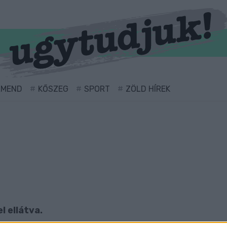
RMEND
KŐSZEG
SPORT
ZÖLD HÍREK
l ellátva.