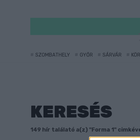
SZOMBATHELY
GYŐR
SÁRVÁR
KÖ
KERESÉS
149 hír találató a(z) "Forma 1" cimkéve