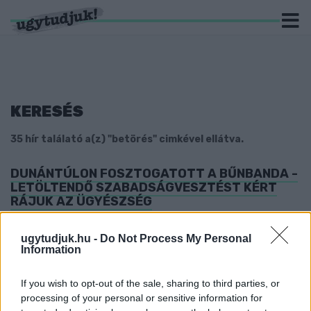
KERESÉS
35 hír találató a(z) "betörés" cimkével ellátva.
DUNÁNTÚLON FOSZTOGATOTT A BŰNBANDA -
LETÖLTENDŐ SZABADSÁGVESZTÉST KÉRT
RÁJUK AZ ÜGYÉSZSÉG
2025. november. 18. 16:04
A 9 tagú galeri 19 ingatlanba tört be, több tíz milliós kárt okozva
ugytudjuk.hu -
Do Not Process My Personal
ezzel.
Information
TÉVESEN INFORMÁLT JÓ NÉHÁNY
SZOMBATHELYI SZERKESZTŐSÉG: EDDIG
If you wish to opt-out of the sale, sharing to third parties, or
MINDÖSSZE 1 BETÖRÉS TÖRTÉNT A
processing of your personal or sensitive information for
SZOMBATHELYI OLADI PLATÓN