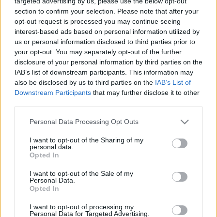
targeted advertising by us, please use the below opt-out
section to confirm your selection. Please note that after your
2024. november. 05. 14:43
opt-out request is processed you may continue seeing
Akkor is egy pár cipőt vittek el az udvarról.
interest-based ads based on personal information utilized by
PARFÜMÖT, ÉKSZERT ÉS HANGSZÓRÓT
us or personal information disclosed to third parties prior to
LOPOTT A SZOMBATHELYI FÉRFI
your opt-out. You may separately opt-out of the further
2024. augusztus. 06. 09:11
disclosure of your personal information by third parties on the
Több mint 5 millió forint értékben.
IAB’s list of downstream participants. This information may
also be disclosed by us to third parties on the
IAB’s List of
ROSSZ HÁZBA TÖRT BE A KÉSES, MASZKOS
Downstream Participants
that may further disclose it to other
BETÖRŐ CSORNÁN
third parties.
2024. május. 13. 09:08
Eltévesztette a házszámot.
Please note that this website/app uses one or more Google
Personal Data Processing Opt Outs
services and may gather and store information including but
PÁR ÓRÁN BELÜL ELKAPTÁK A FÉRFIT, AKI
not limited to your visit or usage behaviour. You may click to
I want to opt-out of the Sharing of my
BETÖRT A SZOMBATHELYI SZELESTEY
personal data.
grant or deny consent to Google and its third-party tags to
UTCÁBAN LÉVŐ ÉKSZERÜZLETBE
Opted In
use your data for below specified purposes in below Google
2024. Április. 17. 16:23
consent section.
I want to opt-out of the Sale of my
5 és fél millió forintnyi zsákmányt vitt el.
Personal Data.
SORBAN TÖRTE FEL A BUDAPESTI, GYŐRI ÉS
Opted In
SZÉKESFEHÉRVÁRI INGATLANOKAT EGY
I want to opt-out of processing my
GEORGIAI BŰNBANDA
Personal Data for Targeted Advertising.