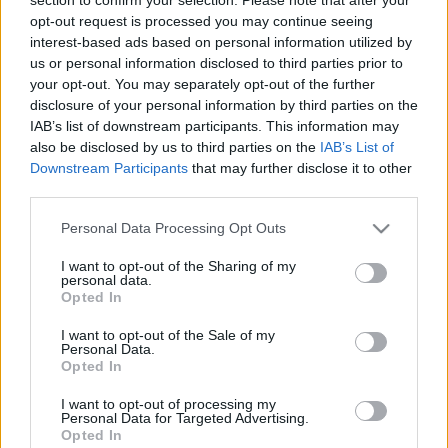
ILLÉS KÁROLY: HENDE CSABA MOST MÁR
opt-out request is processed you may continue seeing
JOBBAN VAN
interest-based ads based on personal information utilized by
us or personal information disclosed to third parties prior to
2024. november. 29. 11:56
your opt-out. You may separately opt-out of the further
Egyelőre még mindig nem tudni, hogy pontosan milyen
egészségügyi problémával küzdött a parlamenti képviselő, de
disclosure of your personal information by third parties on the
párt helyi elnöke szerint már jobban van.
IAB’s list of downstream participants. This information may
also be disclosed by us to third parties on the
IAB’s List of
ÚJ HÍREK ÉRKEZTEK GÁLVÖLGYI JÁNOSRÓL
Downstream Participants
that may further disclose it to other
2023. május. 11. 12:28
third parties.
A család tett bejelentést.
Please note that this website/app uses one or more Google
A DOHÁNYZÁS ÉS EGYÉB RIZIKÓFAKTOROK
Personal Data Processing Opt Outs
services and may gather and store information including but
OKOZZÁK A RÁKHALÁLOZÁSOK CSAKNEM
not limited to your visit or usage behaviour. You may click to
I want to opt-out of the Sharing of my
FELÉT
personal data.
grant or deny consent to Google and its third-party tags to
Opted In
2022. augusztus. 19. 14:32
use your data for below specified purposes in below Google
A rák a második vezető halálozási ok világszerte.
consent section.
I want to opt-out of the Sale of my
DUPLA ANNYI VOLT AZ ÚJ KORONAVÍRUS
Personal Data.
FERTŐZÖTT A MÚLT HÉTEN, MINT KÉT HÉTTEL
Opted In
EZELŐTT
I want to opt-out of processing my
2022. július. 13. 09:52
Personal Data for Targeted Advertising.
Opted In
8036 az új fertőzött, két hete ez a szám 4663 volt.