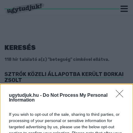
KERESÉS
118 hír találató a(z) "betegség" cimkével ellátva.
SZTRÓK KÖZELI ÁLLAPOTBA KERÜLT BORKAI
ZSOLT
2026. február. 12. 08:34
Győr korábbi polgármestere szombaton lett rosszul, a mentők
ugytudjuk.hu -
Do Not Process My Personal
Information
gyors beavatkozásának köszönhetően nem lett nagyobb baj.
ENYHÉN JAVUL FERENC PÁPA ÁLLAPOTA
If you wish to opt-out of the sale, sharing to third parties, or
2025. február. 27. 12:03
processing of your personal or sensitive information for
A Szentszék szűkszavú közleménye szerint a szentatyának
targeted advertising by us, please use the below opt-out
nyugodt éjszakája volt, veseelégtelensége megszűnt.
section to confirm your selection. Please note that after your