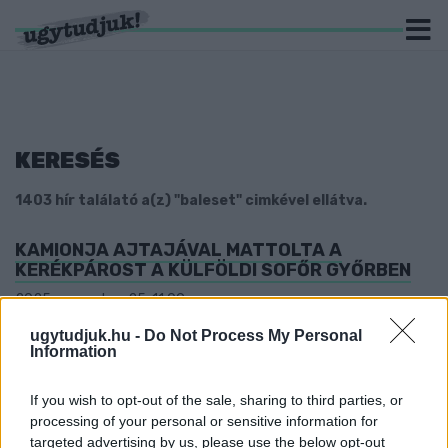
KERESÉS
1403 hír találató a(z) "baleset" cimkével ellátva.
KAMIONJA AJTAJÁVAL MATTOLTA A
KERÉKPÁROST A KÜLFÖLDI SOFŐR GYŐRBEN
2025. november. 25. 11:09
A figyelmetlen mozdulat során a sértett nyolc napon túl
ugytudjuk.hu -
Do Not Process My Personal
gyógyuló sérüléseket szenvedett.
Information
ZEBRÁN GÁZOLT EGY NŐ SZOMBATHELYEN
2025. október. 07. 09:04
If you wish to opt-out of the sale, sharing to third parties, or
A sértett súlyos sérülést szenvedett, a vádlottat eltilthatják a
processing of your personal or sensitive information for
vezetéstől.
targeted advertising by us, please use the below opt-out