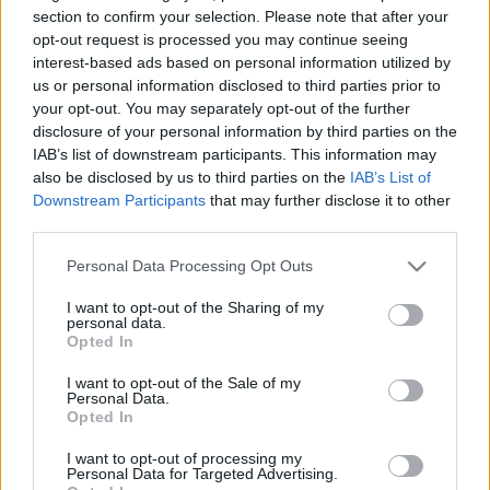
KIGYULLADT AUTÓ MIATT,
section to confirm your selection. Please note that after your
FORGALOMKORLÁTOZÁS VAN AZ M1-ES
opt-out request is processed you may continue seeing
AUTÓPÁLYÁN
interest-based ads based on personal information utilized by
us or personal information disclosed to third parties prior to
2025. október. 03. 11:21
your opt-out. You may separately opt-out of the further
Nagyszentjános külterületén a Budapest felé vezető oldalon
disclosure of your personal information by third parties on the
egy sávon halad a forgalom.
IAB’s list of downstream participants. This information may
8 KILOMÉTERES DUGÓ VAN AZ M1-ES
also be disclosed by us to third parties on the
IAB’s List of
AUTÓPÁLYÁN LÉBÉNYNÉL
Downstream Participants
that may further disclose it to other
2025. augusztus. 19. 11:55
third parties.
Két személyautó ütközött korábban.
Please note that this website/app uses one or more Google
Personal Data Processing Opt Outs
4 MÉTER MÉLY ÁROKBA ZUHANT BICIKLIJÉVEL,
services and may gather and store information including but
BELEHALT SÉRÜLÉSEIBE A KŐSZEGI TANÁRNŐ
not limited to your visit or usage behaviour. You may click to
I want to opt-out of the Sharing of my
personal data.
2025. augusztus. 01. 15:35
grant or deny consent to Google and its third-party tags to
Opted In
A Királyvölgyi úton történt a tragédia.
use your data for below specified purposes in below Google
consent section.
KINT FELEJTETTE A DARUT, MEGRONGÁLTA A
I want to opt-out of the Sale of my
Personal Data.
VASÚTI ÁTJÁRÓT EGY TEHERAUTÓSOFŐR EGY
Opted In
SOPRON MELLETTI TELEPÜLÉSEN
2025. május. 27. 09:09
I want to opt-out of processing my
Personal Data for Targeted Advertising.
A figyelmetlenség egy év letöltendő szabadságvesztést is