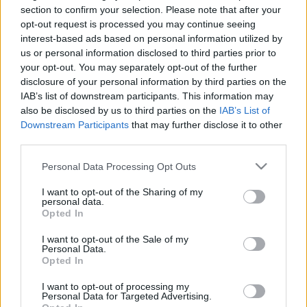
section to confirm your selection. Please note that after your
2026. Április. 28. 09:30
opt-out request is processed you may continue seeing
Egy részletes nemzetközi vizsgálat szerint összetett hálózati
interest-based ads based on personal information utilized by
hibák vezettek az Ibériai-félszigetet megbénító
us or personal information disclosed to third parties prior to
áramkimaradáshoz.
your opt-out. You may separately opt-out of the further
KIDERÜLT, HOGY MI ÁLL A BOSSZANTÓ,
disclosure of your personal information by third parties on the
GYŐRZÁMOLYI ÁRAMSZÜNETEK HÁTTERÉBEN
IAB’s list of downstream participants. This information may
also be disclosed by us to third parties on the
IAB’s List of
2026. január. 09. 12:16
Granát Gábor szerint az örökölt „túltelkesítés” okozza a
Downstream Participants
that may further disclose it to other
problémát.
third parties.
ÁRAMSZÜNET LESZ HOLNAP SZOMBATHELYEN
Please note that this website/app uses one or more Google
Personal Data Processing Opt Outs
services and may gather and store information including but
2022. augusztus. 11. 18:38
Hogy hol? Itt kiderül!
not limited to your visit or usage behaviour. You may click to
I want to opt-out of the Sharing of my
personal data.
grant or deny consent to Google and its third-party tags to
ÁRAMSZÜNET MIATT SÖTÉTÜLTEK EL A
Opted In
use your data for below specified purposes in below Google
KÖZLEKEDÉSI JELZŐLÁMPÁK A SZOMBATHELYI
consent section.
SZENT MÁRTON UTCÁBAN
I want to opt-out of the Sale of my
Personal Data.
2022. február. 10. 13:26
Opted In
A Vörösmarty utcától egészen a Nádasdy utcáig ez a helyzet.
I want to opt-out of processing my
JÓ NÉHÁNY UTCÁBAN LESZ ÁRAMSZÜNET
Personal Data for Targeted Advertising.
SZOMBATHELYEN