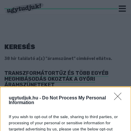
KERESÉS
38 hír találató a(z) "áramszünet" cimkével ellátva.
TRANSZFORMÁTORTŰZ ÉS TÖBB EGYÉB
MEGHIBÁSODÁS OKOZTÁK A GYŐRI
ÁRAMSZÜNETEKET
2026. június. 30. 16:52
ugytudjuk.hu -
Do Not Process My Personal
Az extrém hőség miatt jelentősen megnőtt a villamosenergia-
Information
hálózat terhelése, az E.ON takarékos energiahasználatot kér a
lakosságtól.
If you wish to opt-out of the sale, sharing to third parties, or
EGY ÉVVEL A SPANYOL GIGA ÁRAMSZÜNET
processing of your personal or sensitive information for
UTÁN: NEM A MEGÚJULÓ ENERGIÁK BUKTAK
targeted advertising by us, please use the below opt-out
MEG, HANEM A RENDSZER