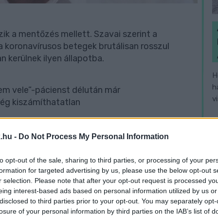
ik a mentőzés mellett. Szavai szerint a
koronavírusos betegek brutálisan rosszul
 kerülnek ilyen állapotba.
H
h
em vele”-pácienst délután már
v
gség kiszámíthatatlan
.hu -
Do Not Process My Personal Information
to opt-out of the sale, sharing to third parties, or processing of your per
 becslés alapján leghamarabb fél év múlva lehet
formation for targeted advertising by us, please use the below opt-out s
r selection. Please note that after your opt-out request is processed y
eing interest-based ads based on personal information utilized by us or
disclosed to third parties prior to your opt-out. You may separately opt-
losure of your personal information by third parties on the IAB’s list of