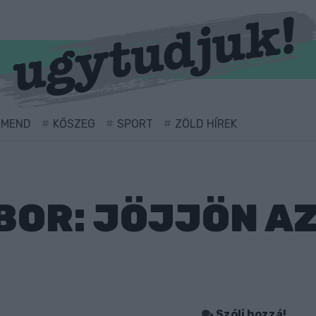
RMEND
KŐSZEG
SPORT
ZÖLD HÍREK
OR: JÖJJÖN AZ
Szólj hozzá!