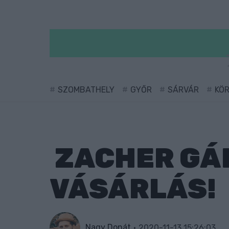
SZOMBATHELY
GYŐR
SÁRVÁR
KÖ
ZACHER GÁB
VÁSÁRLÁS!
Nagy Donát
2020-11-13 15:26:03