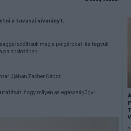
etni a tavaszi vívmányt.
sággal szólítsuk meg a polgárokat, és tegyük
a palacsintában!
interjújában Zacher Gábor.
mutatását, hogy milyen az egészségügyi
P
T
V
A