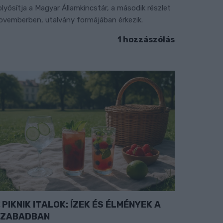
olyósítja a Magyar Államkincstár, a második részlet
ovemberben, utalvány formájában érkezik.
1 hozzászólás
PIKNIK ITALOK: ÍZEK ÉS ÉLMÉNYEK A
SZABADBAN