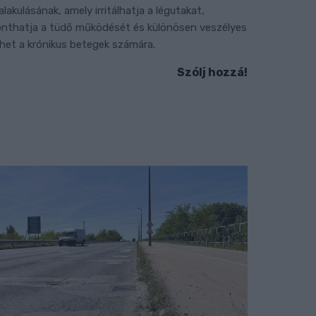
ialakulásának, amely irritálhatja a légutakat,
onthatja a tüdő működését és különösen veszélyes
ehet a krónikus betegek számára.
Szólj hozzá!