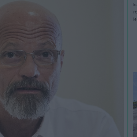
k
r
l