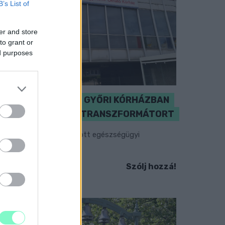
B’s List of
er and store
to grant or
ed purposes
KICSERÉLTÉK A GYŐRI KÓRHÁZBAN
MEGHIBÁSODOTT TRANSZFORMÁTORT
egkezdték az elhalasztott egészségügyi
llátásokat.
Szólj hozzá!