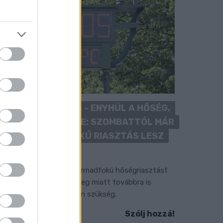
KÁNIKULA 2026 - ENYHÜL A HŐSÉG,
DE MÉG NINCS VÉGE: SZOMBATTÓL MÁR
“CSAK” MÁSODFOKÚ RIASZTÁS LESZ
ÉRVÉNYBEN
 július vége óta tartó harmadfokú hőségriasztást
érséklik, de a tartós meleg miatt továbbra is
okozott óvatosságra van szükség.
Szólj hozzá!