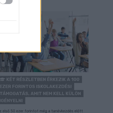
KÉT RÉSZLETBEN ÉRKEZIK A 100
EZER FORINTOS ISKOLAKEZDÉSI
TÁMOGATÁS, AMIT NEM KELL KÜLÖN
IGÉNYELNI
z első 50 ezer forintot még a tanévkezdés előtt