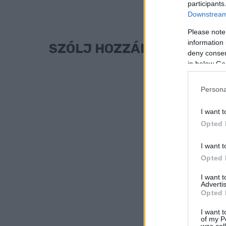
participants
Downstream 
Please note
information 
SZÓLJ HOZZÁ!
deny consent
in below Go
Persona
I want t
Opted 
I want t
Opted 
I want 
Advertis
Opted 
I want t
of my P
was col