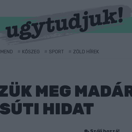
RMEND
KŐSZEG
SPORT
ZÖLD HÍREK
ZZÜK MEG MADÁ
SÚTI HIDAT
Szólj hozzá!