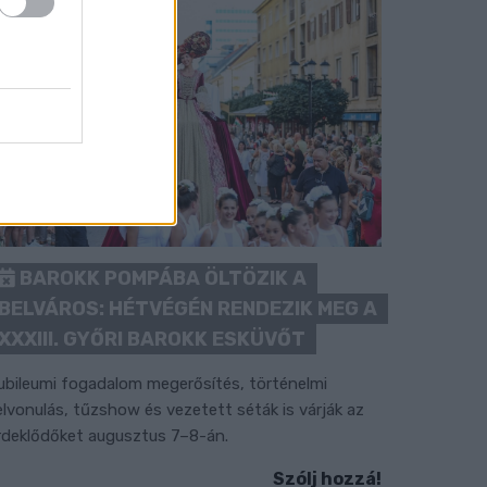
BAROKK POMPÁBA ÖLTÖZIK A
BELVÁROS: HÉTVÉGÉN RENDEZIK MEG A
XXXIII. GYŐRI BAROKK ESKÜVŐT
ubileumi fogadalom megerősítés, történelmi
elvonulás, tűzshow és vezetett séták is várják az
rdeklődőket augusztus 7–8-án.
Szólj hozzá!