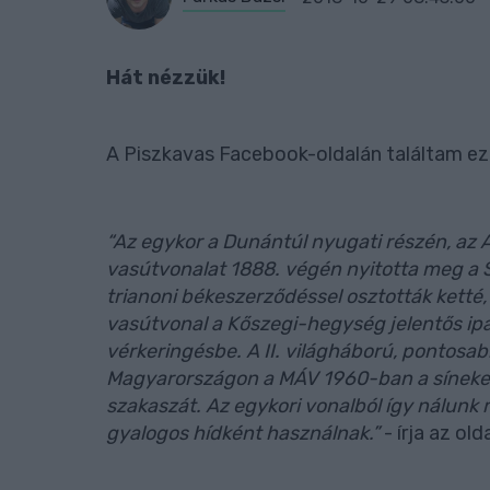
Hát nézzük!
A Piszkavas Facebook-oldalán találtam ezt 
“Az egykor a Dunántúl nyugati részén, az 
vasútvonalat 1888. végén nyitotta meg a 
trianoni békeszerződéssel osztották ketté
vasútvonal a Kőszegi-hegység jelentős ipa
vérkeringésbe. A II. világháború, pontos
Magyarországon a MÁV 1960-ban a síneket 
szakaszát. Az egykori vonalból így nálunk
gyalogos hídként használnak.”
- írja az olda