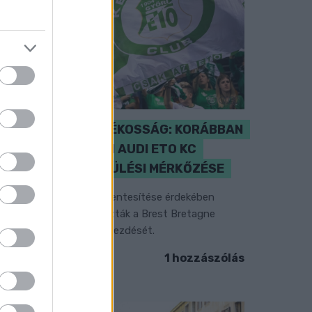
ENERGIATAKARÉKOSSÁG: KORÁBBAN
KEZDŐDIK A GYŐRI AUDI ETO KC
PÉNTEKI FELKÉSZÜLÉSI MÉRKŐZÉSE
z energiaellátás tehermentesítése érdekében
ásfél órával előrébb hozták a Brest Bretagne
andball elleni találkozó kezdését.
1 hozzászólás