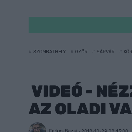
SZOMBATHELY
GYŐR
SÁRVÁR
KÖ
VIDEÓ - NÉ
AZ OLADI VA
Farkas Bazsi
2018-10-29 08:43:00