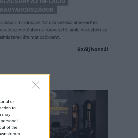
ALACSONY AZ INFLÁCIÓ
MAGYARORSZÁGON
úliusban mindössze 1,2 százalékkal emelkedtek
ves összevetésben a fogyasztói árak, miközben az
lelmiszerek ára már csökkent.
Szólj hozzá!
sonal or
ection to
ou may
 personal
out of the
 downstream