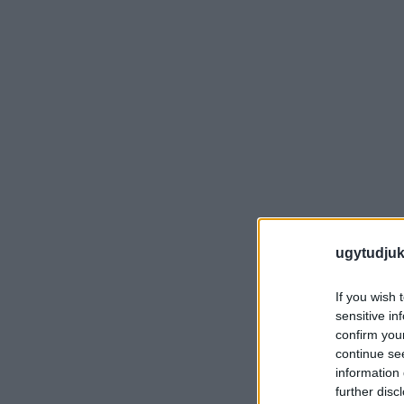
ugytudjuk
If you wish 
sensitive in
confirm you
continue se
information 
further disc