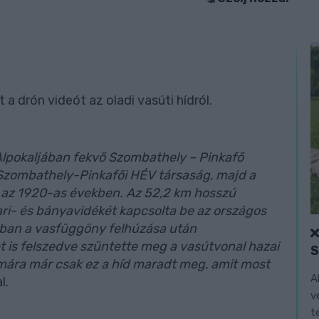
a drón videót az oladi vasúti hídról.
Alpokaljában fekvő Szombathely – Pinkafő
Szombathely-Pinkafői HÉV társaság, majd a
, az 1920-as években. Az 52,2 km hosszú
ri- és bányavidékét kapcsolta be az országos
abban a vasfüggöny felhúzása után
is felszedve szüntette meg a vasútvonal hazai
 mára már csak ez a híd maradt meg, amit most
A
l.
v
t