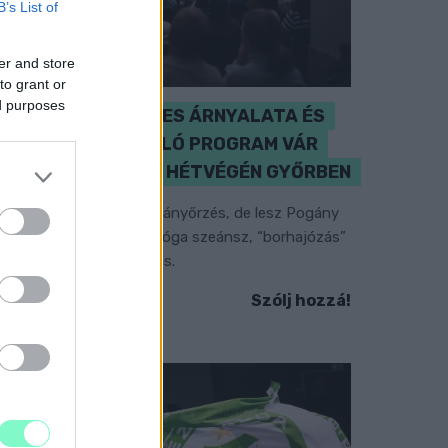
B’s List of
er and store
to grant or
ed purposes
A BAROKK ÖSSZES ÁRNYALATA ÉS
MÉG EGY SOR KIVÁLÓ PROGRAM VÁR
MINDENKIT EZEN A HÉTVÉGÉN GYŐRBEN
özéppontban a hagyományőrzés, de lesz Pogány
nduló és Majka koncert, jóga szeánsz, “borhajózás”
s egy csomó minden más.
Szólj hozzá!