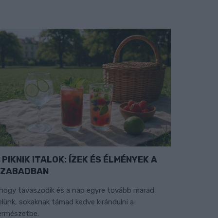
PIKNIK ITALOK: ÍZEK ÉS ÉLMÉNYEK A
SZABADBAN
hogy tavaszodik és a nap egyre tovább marad
elünk, sokaknak támad kedve kirándulni a
ermészetbe.