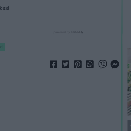
kes!
íd