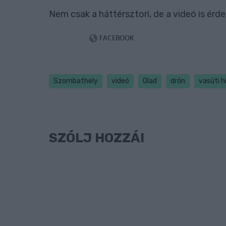
Nem csak a háttérsztori, de a videó is érde
Szombathely
videó
Olad
drón
vasúti h
SZÓLJ HOZZÁ!