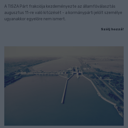
A TISZA Párt frakciója kezdeményezte az államfőválasztás
augusztus 11-re való kitűzését - a kormánypárti jelölt személye
ugyanakkor egyelőre nem ismert.
Szólj hozzá!