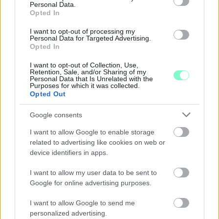
Personal Data.
Opted In
I want to opt-out of processing my
Personal Data for Targeted Advertising.
Opted In
I want to opt-out of Collection, Use,
Retention, Sale, and/or Sharing of my
Personal Data that Is Unrelated with the
Purposes for which it was collected.
Opted Out
Google consents
A RÓMAIAKTÓL AZ AGYAGKATONÁKIG –
I want to allow Google to enable storage
TÁRLATVEZETÉSEK, WORKSHOP ÉS
related to advertising like cookies on web or
KÖZÖNSÉGTALÁLKOZÓ VÁRJA A LÁTOGATÓKAT A
device identifiers in apps.
GYŐRI RÓMER MÚZEUMBAN
Ingyenes programokkal és különleges kiállításokkal készülnek a
I want to allow my user data to be sent to
hét második felére, a hőségriadó idején ráadásul a Várkazamata
Google for online advertising purposes.
– Kőtár is díjmentesen látogatható.
I want to allow Google to send me
Szólj hozzá!
personalized advertising.