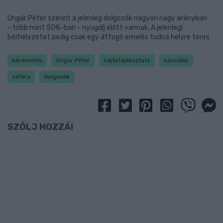
Ungár Péter szerint a jelenleg dolgozók nagyon nagy arányban
- több mint 50%-ban - nyugdíj előtt vannak. A jelenlegi
bérhelyzetet pedig csak egy átfogó emelés tudná helyre tenni.
béremelés
Ungár Péter
sajtótájékoztató
szociális
szféra
dolgozók
SZÓLJ HOZZÁ!