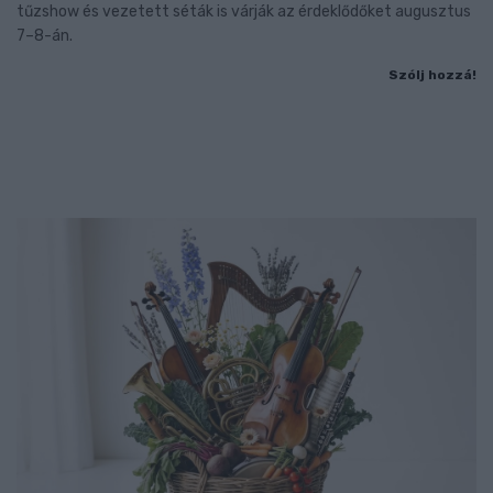
tűzshow és vezetett séták is várják az érdeklődőket augusztus
7–8-án.
Szólj hozzá!