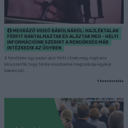
MEGRÁZÓ VIDEÓ BÁBOLNÁRÓL: HAJLÉKTALAN
FÉRFIT BÁNTALMAZTAK ÉS ALÁZTAK MEG - HELYI
INFORMÁCIÓINK SZERINT A RENDŐRSÉG MÁR
INTÉZKEDIK AZ ÜGYBEN
A felvételen egy padon alvó férfit ütnek meg, majd arra
kényszerítik, hogy térdre ereszkedve megcsókolja egyikük
bakancsát.
1 hozzászólás