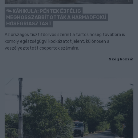
KÁNIKULA: PÉNTEK ÉJFÉLIG
MEGHOSSZABBÍTOTTÁK A HARMADFOKÚ
HŐSÉGRIASZTÁST
Az országos tisztifőorvos szerint a tartós hőség továbbra is
komoly egészségügyi kockázatot jelent, különösen a
veszélyeztetett csoportok számára.
Szólj hozzá!