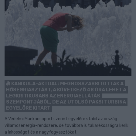
KÁNIKULA-AKTUÁL: MEGHOSSZABBÍTOTTÁK A
HŐSÉGRIASZTÁST, A KÖVETKEZŐ 48 ÓRA LEHET A
LEGKRITIKUSABB AZ ENERGIAELLÁTÁS
SZEMPONTJÁBÓL, DE AZ UTOLSÓ PAKSI TURBINA
EGYELŐRE KITART
A Védelmi Munkacsoport szerint egyelőre stabil az ország
villamosenergia-rendszere, de továbbra is takarékosságra kérik
a lakosságot és a nagyfogyasztókat.