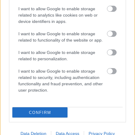
I want to allow Google to enable storage
related to analytics like cookies on web or
device identifiers in apps.
I want to allow Google to enable storage
related to functionality of the website or app.
I want to allow Google to enable storage
related to personalization.
I want to allow Google to enable storage
related to security, including authentication
functionality and fraud prevention, and other
user protection.
CZUNYINÉ HARCA A GMAIL ÉS AZ ÖNKÉNY ELLEN
- LETILTOTTA A GOOGLE A VÉDVONAL LEVELEZŐ
CONFIRM
FIÓKJÁT
Nem vicc! A Fidesz maradéka tényleg egy ingyenes e-mail
szolgáltatást használt, hogy megvédje a Fidesz maradékát.
Data Deletion
Data Access
Privacy Policy