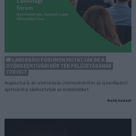
LAKOSSÁGI FÓRUMON MUTATJÁK BE A
GYŐRSZENTIVÁNI KÖR TÉR FELÚJÍTÁSÁNAK
TERVEIT
Augusztus 6-án a beruházás ütemezéséről és az új kerékpárút
építéséről is tájékoztatják az érdeklődőket.
Szólj hozzá!