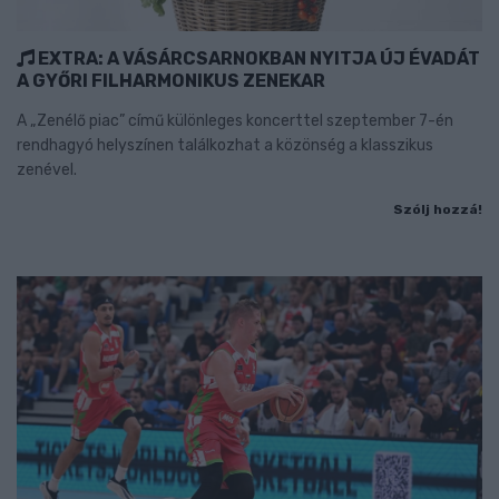
EXTRA: A VÁSÁRCSARNOKBAN NYITJA ÚJ ÉVADÁT
A GYŐRI FILHARMONIKUS ZENEKAR
A „Zenélő piac” című különleges koncerttel szeptember 7-én
rendhagyó helyszínen találkozhat a közönség a klasszikus
zenével.
Szólj hozzá!