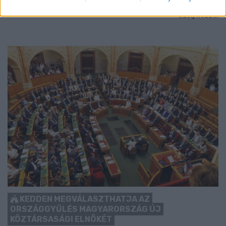
Szólj hozzá!
KEDDEN MEGVÁLASZTHATJA AZ
ORSZÁGGYŰLÉS MAGYARORSZÁG ÚJ
KÖZTÁRSASÁGI ELNÖKÉT