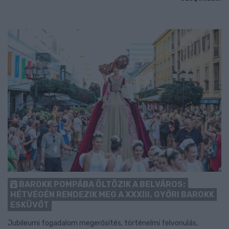
BAROKK POMPÁBA ÖLTÖZIK A BELVÁROS:
HÉTVÉGÉN RENDEZIK MEG A XXXIII. GYŐRI BAROKK
ESKÜVŐT
Jubileumi fogadalom megerősítés, történelmi felvonulás,