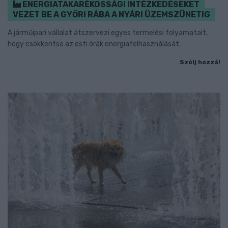
ENERGIATAKARÉKOSSÁGI INTÉZKEDÉSEKET
VEZET BE A GYŐRI RÁBA A NYÁRI ÜZEMSZÜNETIG
A járműipari vállalat átszervezi egyes termelési folyamatait,
hogy csökkentse az esti órák energiafelhasználását.
Szólj hozzá!