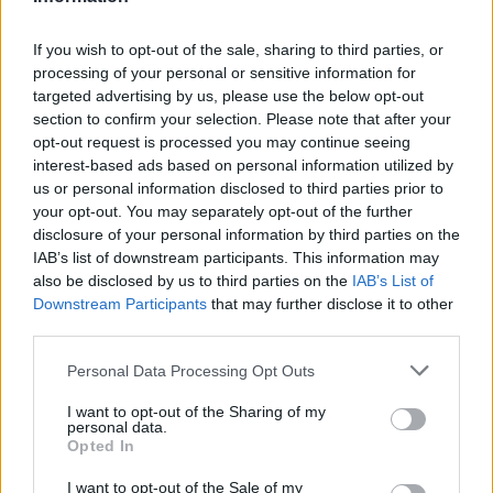
If you wish to opt-out of the sale, sharing to third parties, or
processing of your personal or sensitive information for
targeted advertising by us, please use the below opt-out
section to confirm your selection. Please note that after your
opt-out request is processed you may continue seeing
interest-based ads based on personal information utilized by
us or personal information disclosed to third parties prior to
your opt-out. You may separately opt-out of the further
disclosure of your personal information by third parties on the
IAB’s list of downstream participants. This information may
NŐVERŐ SZOMBATHELYI FÉRFI ELLEN EMELT
also be disclosed by us to third parties on the
IAB’s List of
VÁDAT AZ ÜGYÉSZSÉG
Downstream Participants
that may further disclose it to other
third parties.
A férfi a nyílt utcán kezdte verni áldozatát.
Please note that this website/app uses one or more Google
Personal Data Processing Opt Outs
Szólj hozzá!
services and may gather and store information including but
not limited to your visit or usage behaviour. You may click to
I want to opt-out of the Sharing of my
personal data.
grant or deny consent to Google and its third-party tags to
Opted In
use your data for below specified purposes in below Google
consent section.
I want to opt-out of the Sale of my