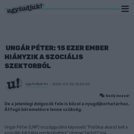
UNGÁR PÉTER: 15 EZER EMBER
HIÁNYZIK A SZOCIÁLIS
SZEKTORBÓL
ugytudjuk.hu
2020-03-02 16:50:00
Szólj hozzá!
De a jelenlegi dolgozók fele is közel a nyugdíjkorhatárhoz.
Átfogó béremelésre lenne szükség.
Ungár Péter (LMP) országgyűlési képviselő "Politikai akarat kell a
szociális bértábla rendezéséhez" címmel tartott ma