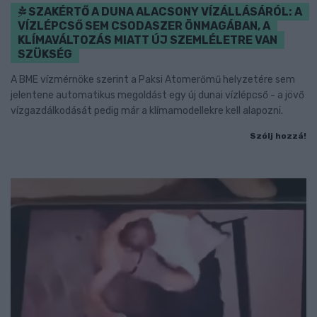
SZAKÉRTŐ A DUNA ALACSONY VÍZÁLLÁSÁRÓL: A
VÍZLÉPCSŐ SEM CSODASZER ÖNMAGÁBAN, A
KLÍMAVÁLTOZÁS MIATT ÚJ SZEMLÉLETRE VAN
SZÜKSÉG
A BME vízmérnöke szerint a Paksi Atomerőmű helyzetére sem
jelentene automatikus megoldást egy új dunai vízlépcső - a jövő
vízgazdálkodását pedig már a klímamodellekre kell alapozni.
Szólj hozzá!