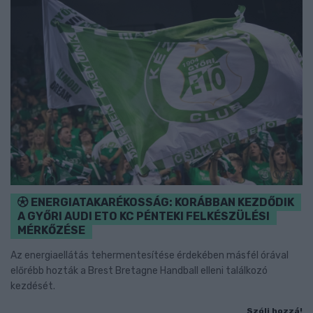
ENERGIATAKARÉKOSSÁG: KORÁBBAN KEZDŐDIK
A GYŐRI AUDI ETO KC PÉNTEKI FELKÉSZÜLÉSI
MÉRKŐZÉSE
Az energiaellátás tehermentesítése érdekében másfél órával
előrébb hozták a Brest Bretagne Handball elleni találkozó
kezdését.
Szólj hozzá!