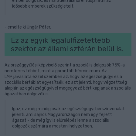
ember dolgozik, és maradéktalanul el tudja látni az
idősebb emberek szükségleteit.
- emelte ki Ungár Péter.
Ez az egyik legalulfizetettebb
szektor az állami szférán belül is.
Az országgyűlési képviselő szerint a szociális dolgozók 75%-a
nem keres többet, mint a garantált bérminimum. Az
LMP javaslata ezzel szemben az, hogy az egészségügyi és a
szociális bértáblát egyesítsék: ez azt jelenti, hogy végzettség
alapján az egészségügyivel megegyező bért kapjanak a szociális
ágazatban dolgozók is.
Igaz, ez még mindig csak az egészségügyi bérszínvonalat
jelenti, ami sajnos Magyarországon nem egy fejlett
ágazat - de még így is előrelépés lenne a szociális
dolgozók számára a mostani helyzetben.