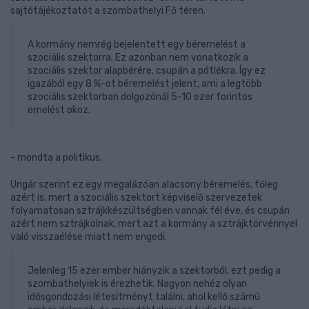
sajtótájékoztatót a szombathelyi Fő téren.
A kormány nemrég bejelentett egy béremelést a
szociális szektorra. Ez azonban nem vonatkozik a
szociális szektor alapbérére, csupán a pótlékra. Így ez
igazából egy 8 %-ot béremelést jelent, ami a legtöbb
szociális szektorban dolgozónál 5-10 ezer forintos
emelést okoz.
- mondta a politikus.
Ungár szerint ez egy megalázóan alacsony béremelés, főleg
azért is, mert a szociális szektort képviselő szervezetek
folyamatosan sztrájkkészültségben vannak fél éve, és csupán
azért nem sztrájkolnak, mert azt a kormány a sztrájktörvénnyel
való visszaélése miatt nem engedi.
Jelenleg 15 ezer ember hiányzik a szektorból, ezt pedig a
szombathelyiek is érezhetik. Nagyon nehéz olyan
idősgondozási létesítményt találni, ahol kellő számú