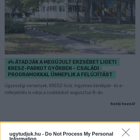
ÁTADJÁK A MEGÚJULT ERZSÉBET LIGETI
KRESZ-PARKOT GYŐRBEN – CSALÁDI
PROGRAMOKKAL ÜNNEPLIK A FELÚJÍTÁST
Ügyességi versenyek, KRESZ-kvíz, ingyenes kerékpár- és e-
rollerjelölés is várja a családokat augusztus 8-án.
Szólj hozzá!
ugytudjuk.hu -
Do Not Process My Personal
Information