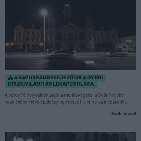
A NAPOKBAN BEFEJEZŐDIK A GYŐRI
DÍSZKIVILÁGÍTÁS LEKAPCSOLÁSA
A város 77 helyszínén zajlik a munkavégzés, a Győr Projekt
kezelésében lévő épületek egy részét is érinti az intézkedés.
Szólj hozzá!